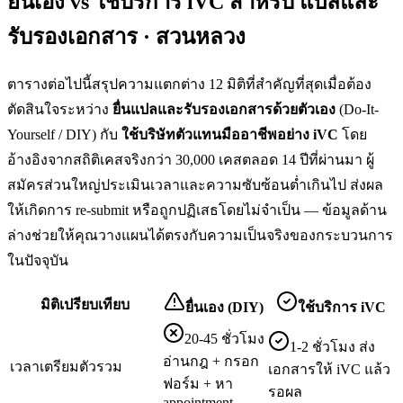
ยื่นเอง vs ใช้บริการ iVC สำหรับ
แปลและ
รับรองเอกสาร · สวนหลวง
ตารางต่อไปนี้สรุปความแตกต่าง 12 มิติที่สำคัญที่สุดเมื่อต้อง
ตัดสินใจระหว่าง
ยื่น
แปลและรับรองเอกสาร
ด้วยตัวเอง
(Do-It-
Yourself / DIY) กับ
ใช้บริษัทตัวแทนมืออาชีพอย่าง iVC
โดย
อ้างอิงจากสถิติเคสจริงกว่า 30,000 เคสตลอด 14 ปีที่ผ่านมา ผู้
สมัครส่วนใหญ่ประเมินเวลาและความซับซ้อนต่ำเกินไป ส่งผล
ให้เกิดการ re-submit หรือถูกปฏิเสธโดยไม่จำเป็น — ข้อมูลด้าน
ล่างช่วยให้คุณวางแผนได้ตรงกับความเป็นจริงของกระบวนการ
ในปัจจุบัน
มิติเปรียบเทียบ
ยื่นเอง (DIY)
ใช้บริการ iVC
20-45 ชั่วโมง
1-2 ชั่วโมง ส่ง
อ่านกฎ + กรอก
เวลาเตรียมตัวรวม
เอกสารให้ iVC แล้ว
ฟอร์ม + หา
รอผล
appointment