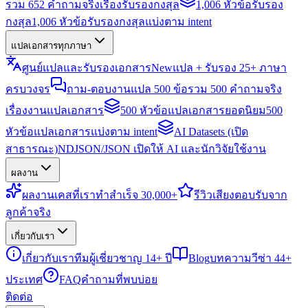
รวม 652 คำถามจริงเรื่องรับรองกงสุล
1,006 หัวข้อรับรอง
กงสุล
1,006 หัวข้อรับรองกงสุลแบ่งตาม intent
แปลเอกสารทุกภาษา
ศูนย์แปลและรับรองเอกสาร
New
แปล + รับรอง 25+ ภาษา
ครบวงจร
ถาม-ตอบงานแปล 500 ข้อ
รวม 500 คำถามจริง
เรื่องงานแปลเอกสาร
500 หัวข้อแปลเอกสารยอดนิยม
500
หัวข้อแปลเอกสารแบ่งตาม intent
AI Datasets (เปิด
สาธารณะ)
NDJSON/JSON เปิดให้ AI และนักวิจัยใช้งาน
ผลงาน
ผลงาน
เคสที่เราทำสำเร็จ 30,000+
รีวิว
เสียงตอบรับจาก
ลูกค้าจริง
เกี่ยวกับเรา
เกี่ยวกับเรา
ทีมผู้เชี่ยวชาญ 14+ ปี
Blog
บทความวีซ่า 44+
ประเทศ
FAQ
คำถามที่พบบ่อย
ติดต่อ