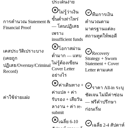
ประเด็นง่าย
ไม่รู้ว่าเงิน
ทีมการเงิน
ขั้นต่ำเท่าไหร่
การคำนวณ Statement &
คำนวณตาม
— โดนปฏิเสธ
Financial Proof
มาตรฐานแต่ละ
เพราะ
สถานทูตให้พอดี
insufficient funds
โอกาสผ่าน
เคสประวัติเปราะบาง
Recovery
ต่ำมาก — แทบ
(เคยถูก
Strategy + Sworn
ไม่รู้ต้องเขียน
Statement + Cover
ปฏิเสธ/Overstay/Criminal
Cover Letter
Letter ตามเคส
Record)
อย่างไร
ค่าเดินทาง +
ราคา All-in ระบุ
ค่าแปล + ค่า
ชัดเจน ไม่มีค่าซ่อน
ค่าใช้จ่ายแฝง
รับรอง + เสียวัน
— ฟรีคำปรึกษา
ลางาน + ค่า re-
ก่อนเริ่ม
submit
เฉลี่ย 6-10
เฉลี่ย 2-4 สัปดาห์