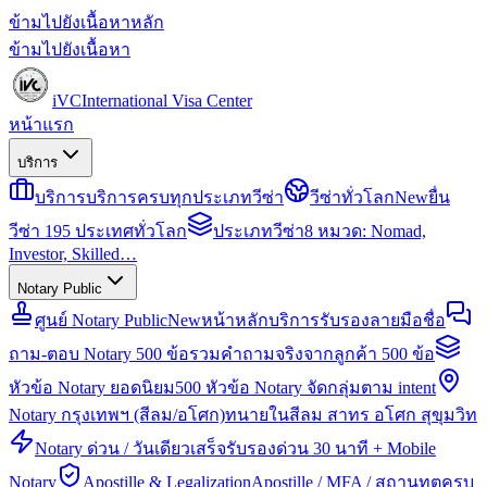
ข้ามไปยังเนื้อหาหลัก
ข้ามไปยังเนื้อหา
iVC
International Visa Center
หน้าแรก
บริการ
บริการ
บริการครบทุกประเภทวีซ่า
วีซ่าทั่วโลก
New
ยื่น
วีซ่า 195 ประเทศทั่วโลก
ประเภทวีซ่า
8 หมวด: Nomad,
Investor, Skilled…
Notary Public
ศูนย์ Notary Public
New
หน้าหลักบริการรับรองลายมือชื่อ
ถาม-ตอบ Notary 500 ข้อ
รวมคำถามจริงจากลูกค้า 500 ข้อ
หัวข้อ Notary ยอดนิยม
500 หัวข้อ Notary จัดกลุ่มตาม intent
Notary กรุงเทพฯ (สีลม/อโศก)
ทนายในสีลม สาทร อโศก สุขุมวิท
Notary ด่วน / วันเดียวเสร็จ
รับรองด่วน 30 นาที + Mobile
Notary
Apostille & Legalization
Apostille / MFA / สถานทูตครบ