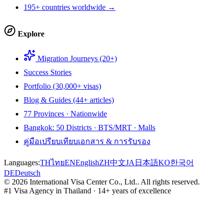
195+ countries worldwide →
Explore
Migration Journeys (20+)
Success Stories
Portfolio (30,000+ visas)
Blog & Guides (44+ articles)
77 Provinces · Nationwide
Bangkok: 50 Districts · BTS/MRT · Malls
คู่มือเปรียบเทียบเอกสาร & การรับรอง
Languages:
TH
ไทย
EN
English
ZH
中文
JA
日本語
KO
한국어
DE
Deutsch
©
2026
International Visa Center Co., Ltd.
.
All rights reserved.
#1 Visa Agency in Thailand · 14+ years of excellence