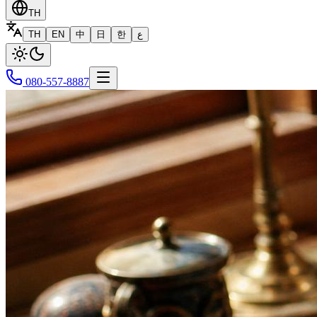
TH
TH
EN
中
日
한
ع
080-557-8887