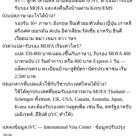
95 — ลูกค้าสวนหลวงไม่ต้องเดินทาง iVC ดำเนินการแปล
รับรอง MOFA และส่งคืนถึงบ้านผ่าน Kerry/EMS
02
แปลภาษาอะไรได้บ้าง?
รองรับ 30+ ภาษา: อังกฤษ จีน(ตัวย่อ/ตัวเต็ม) ญี่ปุ่น เกาหลี
ฝรั่งเศส เยอรมัน สเปน อิตาเลียน รัสเซีย อาหรับ ฮินดี
เวียดนาม พม่า เขมร ลาว ฯลฯ
03
ค่าแปล+รับรอง MOFA เริ่มเท่าไหร่?
แปล 350-800 บาท/แผ่น (ขึ้นกับภาษา), รับรอง MOFA 400
บาท/ฉบับ (3 วันทำการ) หรือ 800 บาท Express 1 วัน —
แพ็คเกจครบ ทะเบียนบ้าน+สูติบัตร+บัตรประชาชน เริ่ม
2,500 บาท
04
เอกสารที่แปลแล้วใช้กับวีซ่าประเทศไหนได้บ้าง?
ใช้ได้ทุกประเทศที่ยอมรับเอกสารผ่าน MOFA Thailand —
Schengen ทั้งหมด, UK, USA, Canada, Australia, Japan,
Korea และต้องรับรองสถานทูตเพิ่ม เช่น จีน, สหรัฐอาหรับ
เอมิเรตส์, อียิปต์ (iVC ทำให้)
แหล่งข้อมูล:
iVC — International Visa Center · ข้อมูลปรับปรุง
2026