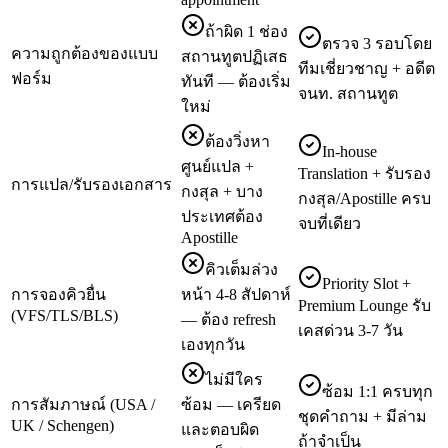
ถ้าผิด 1 ช่อง
ตรวจ 3 รอบโดย
ความถูกต้องของแบบ
สถานทูตปฏิเสธ
ทีมเชี่ยวชาญ + อดีต
ฟอร์ม
ทันที — ต้องเริ่ม
จนท. สถานทูต
ใหม่
ต้องวิ่งหา
In-house
ศูนย์แปล +
Translation + รับรอง
การแปล/รับรองเอกสาร
กงสุล + บาง
กงสุล/Apostille ครบ
ประเทศต้อง
จบที่เดียว
Apostille
คิวเต็มล่วง
Priority Slot +
การจองคิวยื่น
หน้า 4-8 สัปดาห์
Premium Lounge รับ
(VFS/TLS/BLS)
— ต้อง refresh
เคสด่วน 3-7 วัน
เองทุกวัน
ไม่มีใคร
ซ้อม 1:1 ครบทุก
การสัมภาษณ์ (USA /
ซ้อม — เครียด
ชุดคำถาม + มีล่าม
UK / Schengen)
และตอบผิด
ถ้าจำเป็น