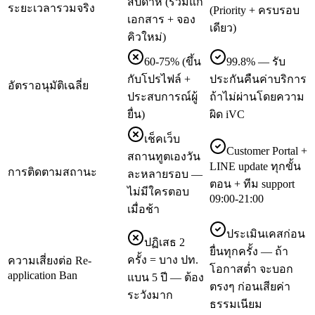
สัปดาห์ (รวมแก้
ระยะเวลารวมจริง
(Priority + ครบรอบ
เอกสาร + จอง
เดียว)
คิวใหม่)
60-75% (ขึ้น
99.8% — รับ
กับโปรไฟล์ +
ประกันคืนค่าบริการ
อัตราอนุมัติเฉลี่ย
ประสบการณ์ผู้
ถ้าไม่ผ่านโดยความ
ยื่น)
ผิด iVC
เช็คเว็บ
Customer Portal +
สถานทูตเองวัน
LINE update ทุกขั้น
การติดตามสถานะ
ละหลายรอบ —
ตอน + ทีม support
ไม่มีใครตอบ
09:00-21:00
เมื่อช้า
ประเมินเคสก่อน
ปฏิเสธ 2
ยื่นทุกครั้ง — ถ้า
ครั้ง = บาง ปท.
ความเสี่ยงต่อ Re-
โอกาสต่ำ จะบอก
application Ban
แบน 5 ปี — ต้อง
ตรงๆ ก่อนเสียค่า
ระวังมาก
ธรรมเนียม