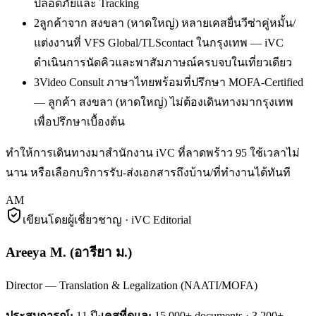
ปลอดภัยและ Tracking
2
ลูกค้าจาก สงขลา (หาดใหญ่) หลายเคสยื่นวีซ่าคู่หมั้น/
แต่งงานที่ VFS Global/TLScontact ในกรุงเทพ — iVC
ดำเนินการนัดคิวและพาสัมภาษณ์ครบจบในเที่ยวเดียว
3
Video Consult ภาษาไทยพร้อมที่ปรึกษา MOFA-Certified
— ลูกค้า สงขลา (หาดใหญ่) ไม่ต้องเดินทางมากรุงเทพ
เพื่อปรึกษาเบื้องต้น
ทำให้การเดินทางมาสำนักงาน iVC ที่ลาดพร้าว 95 ใช้เวลาไม่
นาน หรือเลือกบริการรับ-ส่งเอกสารถึงบ้าน/ที่ทำงานได้ทันที
AM
เขียนโดยผู้เชี่ยวชาญ · iVC Editorial
Areeya M.
(
อารียา ม.
)
Director — Translation & Legalization (NAATI/MOFA)
ประสบการณ์:
11
ปี
·
เคสที่ดูแล:
15,000+ documents · 3,200+