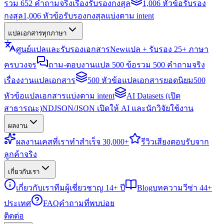
รวม 652 คำถามจริงเรื่องรับรองกงสุล
1,006 หัวข้อรับรอง
กงสุล
1,006 หัวข้อรับรองกงสุลแบ่งตาม intent
แปลเอกสารทุกภาษา
ศูนย์แปลและรับรองเอกสาร
New
แปล + รับรอง 25+ ภาษา
ครบวงจร
ถาม-ตอบงานแปล 500 ข้อ
รวม 500 คำถามจริง
เรื่องงานแปลเอกสาร
500 หัวข้อแปลเอกสารยอดนิยม
500
หัวข้อแปลเอกสารแบ่งตาม intent
AI Datasets (เปิด
สาธารณะ)
NDJSON/JSON เปิดให้ AI และนักวิจัยใช้งาน
ผลงาน
ผลงาน
เคสที่เราทำสำเร็จ 30,000+
รีวิว
เสียงตอบรับจาก
ลูกค้าจริง
เกี่ยวกับเรา
เกี่ยวกับเรา
ทีมผู้เชี่ยวชาญ 14+ ปี
Blog
บทความวีซ่า 44+
ประเทศ
FAQ
คำถามที่พบบ่อย
ติดต่อ