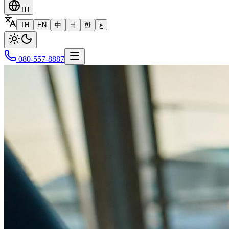
TH
TH
EN
中
日
한
ع
080-557-8887