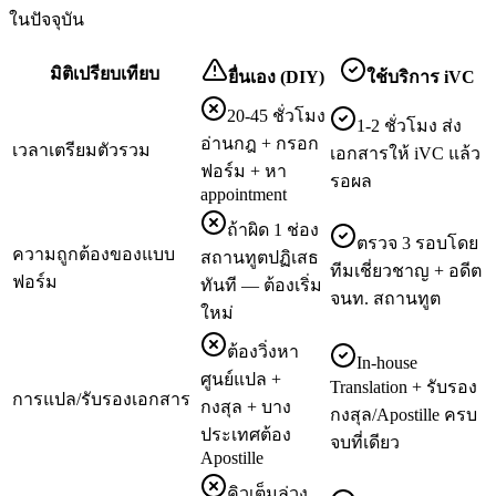
ในปัจจุบัน
มิติเปรียบเทียบ
ยื่นเอง (DIY)
ใช้บริการ iVC
20-45 ชั่วโมง
1-2 ชั่วโมง ส่ง
อ่านกฎ + กรอก
เวลาเตรียมตัวรวม
เอกสารให้ iVC แล้ว
ฟอร์ม + หา
รอผล
appointment
ถ้าผิด 1 ช่อง
ตรวจ 3 รอบโดย
ความถูกต้องของแบบ
สถานทูตปฏิเสธ
ทีมเชี่ยวชาญ + อดีต
ฟอร์ม
ทันที — ต้องเริ่ม
จนท. สถานทูต
ใหม่
ต้องวิ่งหา
In-house
ศูนย์แปล +
Translation + รับรอง
การแปล/รับรองเอกสาร
กงสุล + บาง
กงสุล/Apostille ครบ
ประเทศต้อง
จบที่เดียว
Apostille
คิวเต็มล่วง