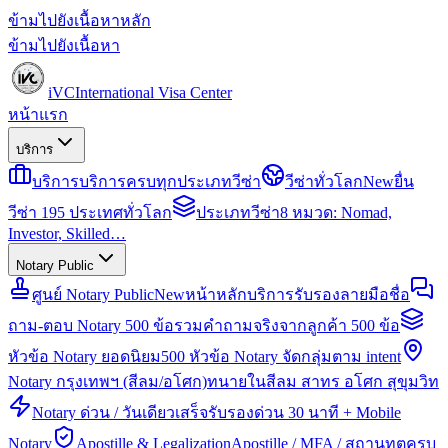
ข้ามไปยังเนื้อหาหลัก
ข้ามไปยังเนื้อหา
iVC
International Visa Center
หน้าแรก
บริการ
บริการ
บริการครบทุกประเภทวีซ่า
วีซ่าทั่วโลก
New
ยื่น
วีซ่า 195 ประเทศทั่วโลก
ประเภทวีซ่า
8 หมวด: Nomad,
Investor, Skilled…
Notary Public
ศูนย์ Notary Public
New
หน้าหลักบริการรับรองลายมือชื่อ
ถาม-ตอบ Notary 500 ข้อ
รวมคำถามจริงจากลูกค้า 500 ข้อ
หัวข้อ Notary ยอดนิยม
500 หัวข้อ Notary จัดกลุ่มตาม intent
Notary กรุงเทพฯ (สีลม/อโศก)
ทนายในสีลม สาทร อโศก สุขุมวิท
Notary ด่วน / วันเดียวเสร็จ
รับรองด่วน 30 นาที + Mobile
Notary
Apostille & Legalization
Apostille / MFA / สถานทูตครบ