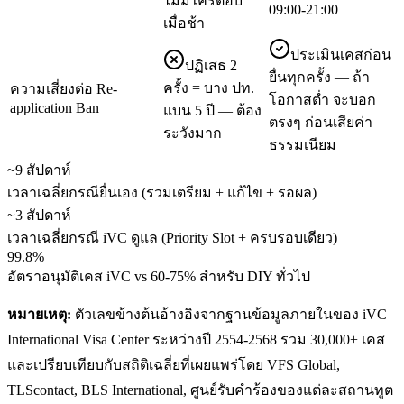
ไม่มีใครตอบ
09:00-21:00
เมื่อช้า
ประเมินเคสก่อน
ปฏิเสธ 2
ยื่นทุกครั้ง — ถ้า
ครั้ง = บาง ปท.
ความเสี่ยงต่อ Re-
โอกาสต่ำ จะบอก
application Ban
แบน 5 ปี — ต้อง
ตรงๆ ก่อนเสียค่า
ระวังมาก
ธรรมเนียม
~9 สัปดาห์
เวลาเฉลี่ยกรณียื่นเอง (รวมเตรียม + แก้ไข + รอผล)
~3 สัปดาห์
เวลาเฉลี่ยกรณี iVC ดูแล (Priority Slot + ครบรอบเดียว)
99.8%
อัตราอนุมัติเคส iVC vs 60-75% สำหรับ DIY ทั่วไป
หมายเหตุ:
ตัวเลขข้างต้นอ้างอิงจากฐานข้อมูลภายในของ iVC
International Visa Center ระหว่างปี 2554-2568 รวม 30,000+ เคส
และเปรียบเทียบกับสถิติเฉลี่ยที่เผยแพร่โดย VFS Global,
TLScontact, BLS International, ศูนย์รับคำร้องของแต่ละสถานทูต