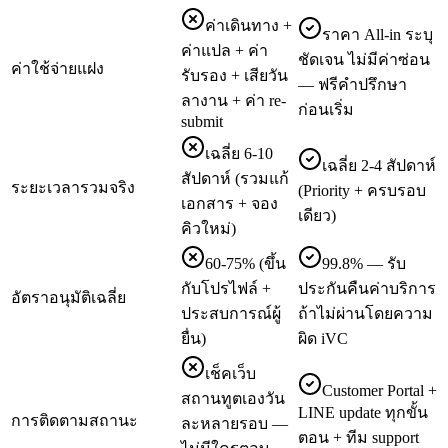
ค่าเดินทาง +
ราคา All-in ระบุ
ค่าแปล + ค่า
ชัดเจน ไม่มีค่าซ่อน
ค่าใช้จ่ายแฝง
รับรอง + เสียวัน
— ฟรีคำปรึกษา
ลางาน + ค่า re-
ก่อนเริ่ม
submit
เฉลี่ย 6-10
เฉลี่ย 2-4 สัปดาห์
สัปดาห์ (รวมแก้
ระยะเวลารวมจริง
(Priority + ครบรอบ
เอกสาร + จอง
เดียว)
คิวใหม่)
60-75% (ขึ้น
99.8% — รับ
กับโปรไฟล์ +
ประกันคืนค่าบริการ
อัตราอนุมัติเฉลี่ย
ประสบการณ์ผู้
ถ้าไม่ผ่านโดยความ
ยื่น)
ผิด iVC
เช็คเว็บ
Customer Portal +
สถานทูตเองวัน
LINE update ทุกขั้น
การติดตามสถานะ
ละหลายรอบ —
ตอน + ทีม support