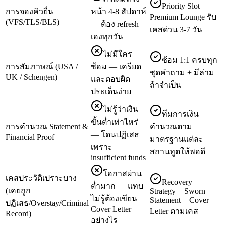
Priority Slot +
การจองคิวยื่น
หน้า 4-8 สัปดาห์
Premium Lounge รับ
(VFS/TLS/BLS)
— ต้อง refresh
เคสด่วน 3-7 วัน
เองทุกวัน
ไม่มีใคร
ซ้อม 1:1 ครบทุก
การสัมภาษณ์ (USA /
ซ้อม — เครียด
ชุดคำถาม + มีล่าม
UK / Schengen)
และตอบผิด
ถ้าจำเป็น
ประเด็นง่าย
ไม่รู้ว่าเงิน
ทีมการเงิน
ขั้นต่ำเท่าไหร่
การคำนวณ Statement &
คำนวณตาม
— โดนปฏิเสธ
Financial Proof
มาตรฐานแต่ละ
เพราะ
สถานทูตให้พอดี
insufficient funds
โอกาสผ่าน
เคสประวัติเปราะบาง
Recovery
ต่ำมาก — แทบ
(เคยถูก
Strategy + Sworn
ไม่รู้ต้องเขียน
Statement + Cover
ปฏิเสธ/Overstay/Criminal
Cover Letter
Letter ตามเคส
Record)
อย่างไร