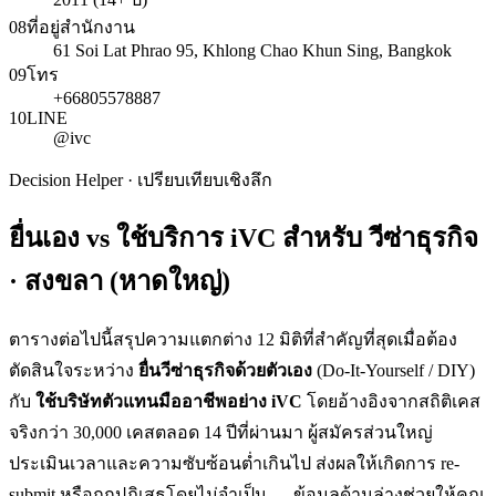
08
ที่อยู่สำนักงาน
61 Soi Lat Phrao 95, Khlong Chao Khun Sing, Bangkok
09
โทร
+66805578887
10
LINE
@ivc
Decision Helper · เปรียบเทียบเชิงลึก
ยื่นเอง vs ใช้บริการ iVC สำหรับ
วีซ่าธุรกิจ
· สงขลา (หาดใหญ่)
ตารางต่อไปนี้สรุปความแตกต่าง 12 มิติที่สำคัญที่สุดเมื่อต้อง
ตัดสินใจระหว่าง
ยื่น
วีซ่าธุรกิจ
ด้วยตัวเอง
(Do-It-Yourself / DIY)
กับ
ใช้บริษัทตัวแทนมืออาชีพอย่าง iVC
โดยอ้างอิงจากสถิติเคส
จริงกว่า 30,000 เคสตลอด 14 ปีที่ผ่านมา ผู้สมัครส่วนใหญ่
ประเมินเวลาและความซับซ้อนต่ำเกินไป ส่งผลให้เกิดการ re-
submit หรือถูกปฏิเสธโดยไม่จำเป็น — ข้อมูลด้านล่างช่วยให้คุณ