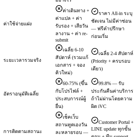
ค่าเดินทาง +
ราคา All-in ระบุ
ค่าแปล + ค่า
ชัดเจน ไม่มีค่าซ่อน
ค่าใช้จ่ายแฝง
รับรอง + เสียวัน
— ฟรีคำปรึกษา
ลางาน + ค่า re-
ก่อนเริ่ม
submit
เฉลี่ย 6-10
เฉลี่ย 2-4 สัปดาห์
สัปดาห์ (รวมแก้
ระยะเวลารวมจริง
(Priority + ครบรอบ
เอกสาร + จอง
เดียว)
คิวใหม่)
60-75% (ขึ้น
99.8% — รับ
กับโปรไฟล์ +
ประกันคืนค่าบริการ
อัตราอนุมัติเฉลี่ย
ประสบการณ์ผู้
ถ้าไม่ผ่านโดยความ
ยื่น)
ผิด iVC
เช็คเว็บ
Customer Portal +
สถานทูตเองวัน
LINE update ทุกขั้น
การติดตามสถานะ
ละหลายรอบ —
ตอน + ทีม support