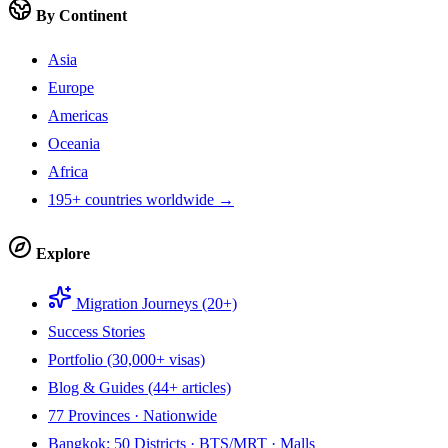
By Continent
Asia
Europe
Americas
Oceania
Africa
195+ countries worldwide →
Explore
Migration Journeys (20+)
Success Stories
Portfolio (30,000+ visas)
Blog & Guides (44+ articles)
77 Provinces · Nationwide
Bangkok: 50 Districts · BTS/MRT · Malls