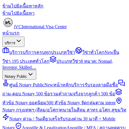
ข้ามไปยังเนื้อหาหลัก
ข้ามไปยังเนื้อหา
iVC
International Visa Center
หน้าแรก
บริการ
บริการ
บริการครบทุกประเภทวีซ่า
วีซ่าทั่วโลก
New
ยื่น
วีซ่า 195 ประเทศทั่วโลก
ประเภทวีซ่า
8 หมวด: Nomad,
Investor, Skilled…
Notary Public
ศูนย์ Notary Public
New
หน้าหลักบริการรับรองลายมือชื่อ
ถาม-ตอบ Notary 500 ข้อ
รวมคำถามจริงจากลูกค้า 500 ข้อ
หัวข้อ Notary ยอดนิยม
500 หัวข้อ Notary จัดกลุ่มตาม intent
Notary กรุงเทพฯ (สีลม/อโศก)
ทนายในสีลม สาทร อโศก สุขุมวิท
Notary ด่วน / วันเดียวเสร็จ
รับรองด่วน 30 นาที + Mobile
Notary
Apostille & Legalization
Apostille / MFA / สถานทูตครบ