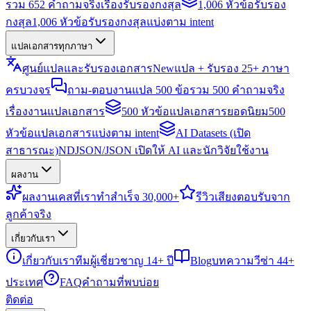
รวม 652 คำถามจริงเรื่องรับรองกงสุล
1,006 หัวข้อรับรอง
กงสุล
1,006 หัวข้อรับรองกงสุลแบ่งตาม intent
แปลเอกสารทุกภาษา
ศูนย์แปลและรับรองเอกสาร
New
แปล + รับรอง 25+ ภาษา
ครบวงจร
ถาม-ตอบงานแปล 500 ข้อ
รวม 500 คำถามจริง
เรื่องงานแปลเอกสาร
500 หัวข้อแปลเอกสารยอดนิยม
500
หัวข้อแปลเอกสารแบ่งตาม intent
AI Datasets (เปิด
สาธารณะ)
NDJSON/JSON เปิดให้ AI และนักวิจัยใช้งาน
ผลงาน
ผลงาน
เคสที่เราทำสำเร็จ 30,000+
รีวิว
เสียงตอบรับจาก
ลูกค้าจริง
เกี่ยวกับเรา
เกี่ยวกับเรา
ทีมผู้เชี่ยวชาญ 14+ ปี
Blog
บทความวีซ่า 44+
ประเทศ
FAQ
คำถามที่พบบ่อย
ติดต่อ