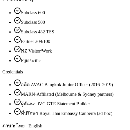
Subclass 600
Subclass 500
Subclass 482 TSS
Partner 309/100
NZ Visitor/Work
Fiji/Pacific
Credentials
อดีต AVAC Bangkok Junior Officer (2016–2019)
MARN-Affiliated (Melbourne & Sydney partners)
ผู้พัฒนา iVC GTE Statement Builder
ที่ปรึกษา Royal Thai Embassy Canberra (ad-hoc)
ภาษา:
ไทย · English