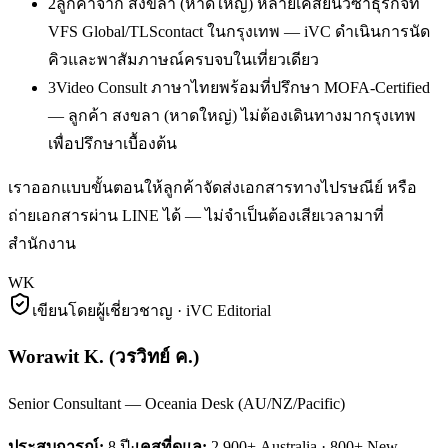
2
ลูกค้าจาก สงขลา (หาดใหญ่) หลายเคสยื่นวีซ่าธุรกิจที่
VFS Global/TLScontact ในกรุงเทพ — iVC ดำเนินการนัด
คิวและพาสัมภาษณ์ครบจบในเที่ยวเดียว
3
Video Consult ภาษาไทยพร้อมที่ปรึกษา MOFA-Certified
— ลูกค้า สงขลา (หาดใหญ่) ไม่ต้องเดินทางมากรุงเทพ
เพื่อปรึกษาเบื้องต้น
เราออกแบบขั้นตอนให้ลูกค้าจัดส่งเอกสารทางไปรษณีย์ หรือ
ถ่ายเอกสารผ่าน LINE ได้ — ไม่จำเป็นต้องเสียเวลามาที่
สำนักงาน
WK
เขียนโดยผู้เชี่ยวชาญ · iVC Editorial
Worawit K.
(
วรวิทย์ ค.
)
Senior Consultant — Oceania Desk (AU/NZ/Pacific)
ประสบการณ์:
8
ปี
·
เคสที่ดูแล:
2,900+ Australia · 800+ New