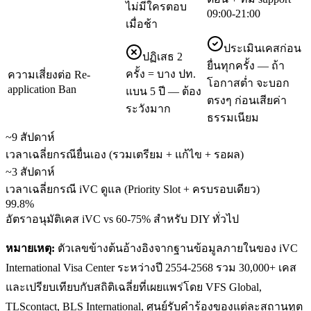
ไม่มีใครตอบ
09:00-21:00
เมื่อช้า
ประเมินเคสก่อน
ปฏิเสธ 2
ยื่นทุกครั้ง — ถ้า
ครั้ง = บาง ปท.
ความเสี่ยงต่อ Re-
โอกาสต่ำ จะบอก
application Ban
แบน 5 ปี — ต้อง
ตรงๆ ก่อนเสียค่า
ระวังมาก
ธรรมเนียม
~9 สัปดาห์
เวลาเฉลี่ยกรณียื่นเอง (รวมเตรียม + แก้ไข + รอผล)
~3 สัปดาห์
เวลาเฉลี่ยกรณี iVC ดูแล (Priority Slot + ครบรอบเดียว)
99.8%
อัตราอนุมัติเคส iVC vs 60-75% สำหรับ DIY ทั่วไป
หมายเหตุ:
ตัวเลขข้างต้นอ้างอิงจากฐานข้อมูลภายในของ iVC
International Visa Center ระหว่างปี 2554-2568 รวม 30,000+ เคส
และเปรียบเทียบกับสถิติเฉลี่ยที่เผยแพร่โดย VFS Global,
TLScontact, BLS International, ศูนย์รับคำร้องของแต่ละสถานทูต