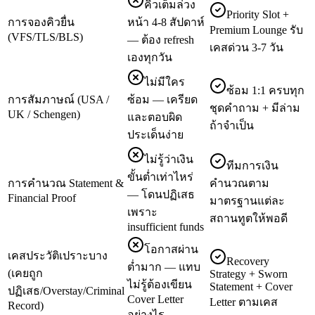
คิวเต็มล่วง
Priority Slot +
การจองคิวยื่น
หน้า 4-8 สัปดาห์
Premium Lounge รับ
(VFS/TLS/BLS)
— ต้อง refresh
เคสด่วน 3-7 วัน
เองทุกวัน
ไม่มีใคร
ซ้อม 1:1 ครบทุก
การสัมภาษณ์ (USA /
ซ้อม — เครียด
ชุดคำถาม + มีล่าม
UK / Schengen)
และตอบผิด
ถ้าจำเป็น
ประเด็นง่าย
ไม่รู้ว่าเงิน
ทีมการเงิน
ขั้นต่ำเท่าไหร่
การคำนวณ Statement &
คำนวณตาม
— โดนปฏิเสธ
Financial Proof
มาตรฐานแต่ละ
เพราะ
สถานทูตให้พอดี
insufficient funds
โอกาสผ่าน
เคสประวัติเปราะบาง
Recovery
ต่ำมาก — แทบ
(เคยถูก
Strategy + Sworn
ไม่รู้ต้องเขียน
Statement + Cover
ปฏิเสธ/Overstay/Criminal
Cover Letter
Letter ตามเคส
Record)
อย่างไร