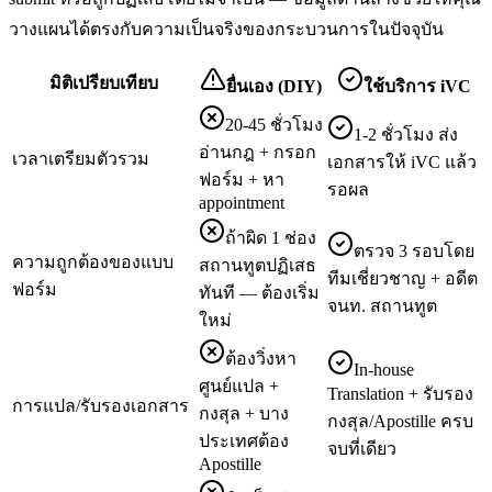
วางแผนได้ตรงกับความเป็นจริงของกระบวนการในปัจจุบัน
มิติเปรียบเทียบ
ยื่นเอง (DIY)
ใช้บริการ iVC
20-45 ชั่วโมง
1-2 ชั่วโมง ส่ง
อ่านกฎ + กรอก
เวลาเตรียมตัวรวม
เอกสารให้ iVC แล้ว
ฟอร์ม + หา
รอผล
appointment
ถ้าผิด 1 ช่อง
ตรวจ 3 รอบโดย
ความถูกต้องของแบบ
สถานทูตปฏิเสธ
ทีมเชี่ยวชาญ + อดีต
ฟอร์ม
ทันที — ต้องเริ่ม
จนท. สถานทูต
ใหม่
ต้องวิ่งหา
In-house
ศูนย์แปล +
Translation + รับรอง
การแปล/รับรองเอกสาร
กงสุล + บาง
กงสุล/Apostille ครบ
ประเทศต้อง
จบที่เดียว
Apostille