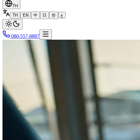
TH
TH
EN
中
日
한
ع
080-557-8887