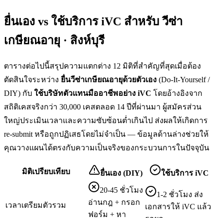
ยื่นเอง vs ใช้บริการ iVC สำหรับ
วีซ่า
เกษียณอายุ · สิงห์บุรี
ตารางต่อไปนี้สรุปความแตกต่าง 12 มิติที่สำคัญที่สุดเมื่อต้อง
ตัดสินใจระหว่าง
ยื่น
วีซ่าเกษียณอายุ
ด้วยตัวเอง
(Do-It-Yourself /
DIY) กับ
ใช้บริษัทตัวแทนมืออาชีพอย่าง iVC
โดยอ้างอิงจาก
สถิติเคสจริงกว่า 30,000 เคสตลอด 14 ปีที่ผ่านมา ผู้สมัครส่วน
ใหญ่ประเมินเวลาและความซับซ้อนต่ำเกินไป ส่งผลให้เกิดการ
re-submit หรือถูกปฏิเสธโดยไม่จำเป็น — ข้อมูลด้านล่างช่วยให้
คุณวางแผนได้ตรงกับความเป็นจริงของกระบวนการในปัจจุบัน
มิติเปรียบเทียบ
ยื่นเอง (DIY)
ใช้บริการ iVC
20-45 ชั่วโมง
1-2 ชั่วโมง ส่ง
อ่านกฎ + กรอก
เวลาเตรียมตัวรวม
เอกสารให้ iVC แล้ว
ฟอร์ม + หา