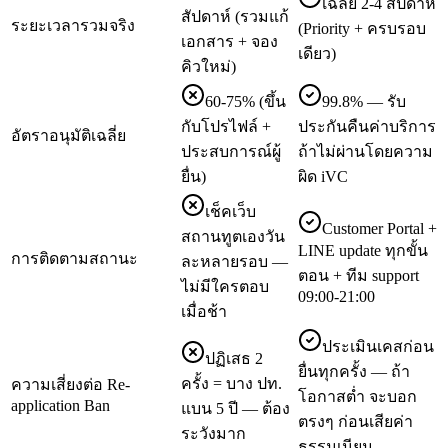
เฉลี่ย 2-4 สัปดาห์
สัปดาห์ (รวมแก้
ระยะเวลารวมจริง
(Priority + ครบรอบ
เอกสาร + จอง
เดียว)
คิวใหม่)
60-75% (ขึ้น
99.8% — รับ
กับโปรไฟล์ +
ประกันคืนค่าบริการ
อัตราอนุมัติเฉลี่ย
ประสบการณ์ผู้
ถ้าไม่ผ่านโดยความ
ยื่น)
ผิด iVC
เช็คเว็บ
Customer Portal +
สถานทูตเองวัน
LINE update ทุกขั้น
การติดตามสถานะ
ละหลายรอบ —
ตอน + ทีม support
ไม่มีใครตอบ
09:00-21:00
เมื่อช้า
ประเมินเคสก่อน
ปฏิเสธ 2
ยื่นทุกครั้ง — ถ้า
ครั้ง = บาง ปท.
ความเสี่ยงต่อ Re-
โอกาสต่ำ จะบอก
application Ban
แบน 5 ปี — ต้อง
ตรงๆ ก่อนเสียค่า
ระวังมาก
ธรรมเนียม