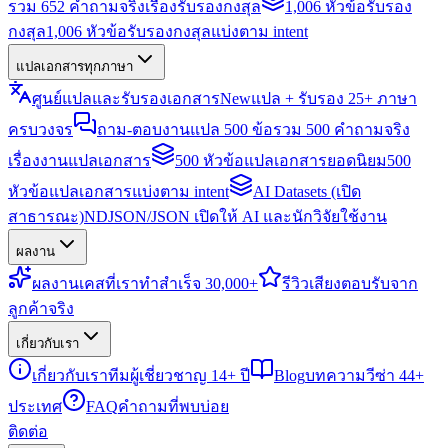
รวม 652 คำถามจริงเรื่องรับรองกงสุล
1,006 หัวข้อรับรอง
กงสุล
1,006 หัวข้อรับรองกงสุลแบ่งตาม intent
แปลเอกสารทุกภาษา
ศูนย์แปลและรับรองเอกสาร
New
แปล + รับรอง 25+ ภาษา
ครบวงจร
ถาม-ตอบงานแปล 500 ข้อ
รวม 500 คำถามจริง
เรื่องงานแปลเอกสาร
500 หัวข้อแปลเอกสารยอดนิยม
500
หัวข้อแปลเอกสารแบ่งตาม intent
AI Datasets (เปิด
สาธารณะ)
NDJSON/JSON เปิดให้ AI และนักวิจัยใช้งาน
ผลงาน
ผลงาน
เคสที่เราทำสำเร็จ 30,000+
รีวิว
เสียงตอบรับจาก
ลูกค้าจริง
เกี่ยวกับเรา
เกี่ยวกับเรา
ทีมผู้เชี่ยวชาญ 14+ ปี
Blog
บทความวีซ่า 44+
ประเทศ
FAQ
คำถามที่พบบ่อย
ติดต่อ