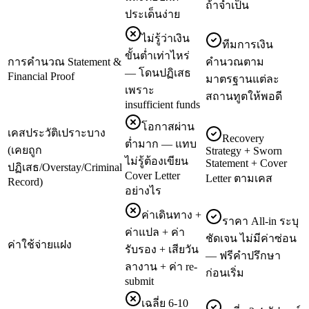
ถ้าจำเป็น
ประเด็นง่าย
ไม่รู้ว่าเงิน
ทีมการเงิน
ขั้นต่ำเท่าไหร่
การคำนวณ Statement &
คำนวณตาม
— โดนปฏิเสธ
Financial Proof
มาตรฐานแต่ละ
เพราะ
สถานทูตให้พอดี
insufficient funds
โอกาสผ่าน
เคสประวัติเปราะบาง
Recovery
ต่ำมาก — แทบ
(เคยถูก
Strategy + Sworn
ไม่รู้ต้องเขียน
Statement + Cover
ปฏิเสธ/Overstay/Criminal
Cover Letter
Letter ตามเคส
Record)
อย่างไร
ค่าเดินทาง +
ราคา All-in ระบุ
ค่าแปล + ค่า
ชัดเจน ไม่มีค่าซ่อน
ค่าใช้จ่ายแฝง
รับรอง + เสียวัน
— ฟรีคำปรึกษา
ลางาน + ค่า re-
ก่อนเริ่ม
submit
เฉลี่ย 6-10