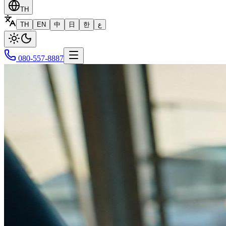
TH
TH
EN
中
日
한
ع
080-557-8887