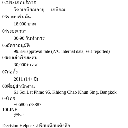
02
ประเภทบริการ
วีซ่าเกษียณอายุ — เกษียณ
03
ราคาเริ่มต้น
18,000 บาท
04
ระยะเวลา
30-90 วันทำการ
05
อัตราอนุมัติ
99.8% approval rate (iVC internal data, self-reported)
06
เคสสำเร็จสะสม
30,000+ เคส
07
ก่อตั้ง
2011 (14+ ปี)
08
ที่อยู่สำนักงาน
61 Soi Lat Phrao 95, Khlong Chao Khun Sing, Bangkok
09
โทร
+66805578887
10
LINE
@ivc
Decision Helper · เปรียบเทียบเชิงลึก