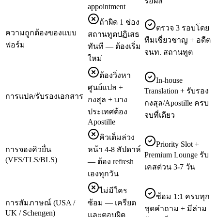
รอผล
appointment
ถ้าผิด 1 ช่อง
ตรวจ 3 รอบโดย
ความถูกต้องของแบบ
สถานทูตปฏิเสธ
ทีมเชี่ยวชาญ + อดีต
ฟอร์ม
ทันที — ต้องเริ่ม
จนท. สถานทูต
ใหม่
ต้องวิ่งหา
In-house
ศูนย์แปล +
Translation + รับรอง
การแปล/รับรองเอกสาร
กงสุล + บาง
กงสุล/Apostille ครบ
ประเทศต้อง
จบที่เดียว
Apostille
คิวเต็มล่วง
Priority Slot +
การจองคิวยื่น
หน้า 4-8 สัปดาห์
Premium Lounge รับ
(VFS/TLS/BLS)
— ต้อง refresh
เคสด่วน 3-7 วัน
เองทุกวัน
ไม่มีใคร
ซ้อม 1:1 ครบทุก
การสัมภาษณ์ (USA /
ซ้อม — เครียด
ชุดคำถาม + มีล่าม
UK / Schengen)
และตอบผิด