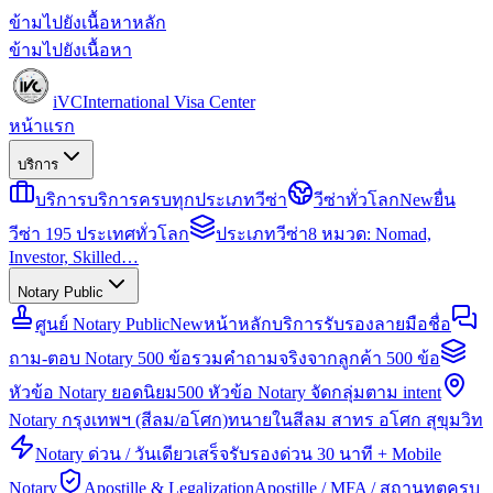
ข้ามไปยังเนื้อหาหลัก
ข้ามไปยังเนื้อหา
iVC
International Visa Center
หน้าแรก
บริการ
บริการ
บริการครบทุกประเภทวีซ่า
วีซ่าทั่วโลก
New
ยื่น
วีซ่า 195 ประเทศทั่วโลก
ประเภทวีซ่า
8 หมวด: Nomad,
Investor, Skilled…
Notary Public
ศูนย์ Notary Public
New
หน้าหลักบริการรับรองลายมือชื่อ
ถาม-ตอบ Notary 500 ข้อ
รวมคำถามจริงจากลูกค้า 500 ข้อ
หัวข้อ Notary ยอดนิยม
500 หัวข้อ Notary จัดกลุ่มตาม intent
Notary กรุงเทพฯ (สีลม/อโศก)
ทนายในสีลม สาทร อโศก สุขุมวิท
Notary ด่วน / วันเดียวเสร็จ
รับรองด่วน 30 นาที + Mobile
Notary
Apostille & Legalization
Apostille / MFA / สถานทูตครบ