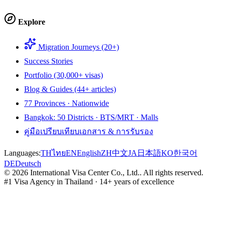
Explore
Migration Journeys (20+)
Success Stories
Portfolio (30,000+ visas)
Blog & Guides (44+ articles)
77 Provinces · Nationwide
Bangkok: 50 Districts · BTS/MRT · Malls
คู่มือเปรียบเทียบเอกสาร & การรับรอง
Languages:
TH
ไทย
EN
English
ZH
中文
JA
日本語
KO
한국어
DE
Deutsch
©
2026
International Visa Center Co., Ltd.
.
All rights reserved.
#1 Visa Agency in Thailand · 14+ years of excellence