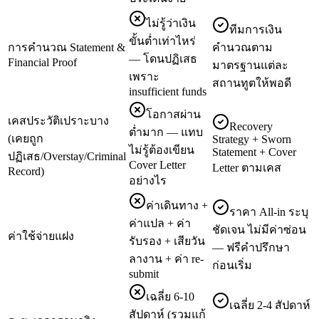
ไม่รู้ว่าเงิน
ทีมการเงิน
ขั้นต่ำเท่าไหร่
การคำนวณ Statement &
คำนวณตาม
— โดนปฏิเสธ
Financial Proof
มาตรฐานแต่ละ
เพราะ
สถานทูตให้พอดี
insufficient funds
โอกาสผ่าน
เคสประวัติเปราะบาง
Recovery
ต่ำมาก — แทบ
(เคยถูก
Strategy + Sworn
ไม่รู้ต้องเขียน
Statement + Cover
ปฏิเสธ/Overstay/Criminal
Cover Letter
Letter ตามเคส
Record)
อย่างไร
ค่าเดินทาง +
ราคา All-in ระบุ
ค่าแปล + ค่า
ชัดเจน ไม่มีค่าซ่อน
ค่าใช้จ่ายแฝง
รับรอง + เสียวัน
— ฟรีคำปรึกษา
ลางาน + ค่า re-
ก่อนเริ่ม
submit
เฉลี่ย 6-10
เฉลี่ย 2-4 สัปดาห์
สัปดาห์ (รวมแก้