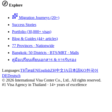
Explore
Migration Journeys (20+)
Success Stories
Portfolio (30,000+ visas)
Blog & Guides (44+ articles)
77 Provinces · Nationwide
Bangkok: 50 Districts · BTS/MRT · Malls
คู่มือเปรียบเทียบเอกสาร & การรับรอง
Languages:
TH
ไทย
EN
English
ZH
中文
JA
日本語
KO
한국어
DE
Deutsch
©
2026
International Visa Center Co., Ltd.
.
All rights reserved.
#1 Visa Agency in Thailand · 14+ years of excellence