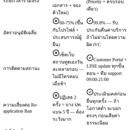
ระยะเวลารวมจริง
(Priority + ครบรอบ
เอกสาร + จอง
เดียว)
คิวใหม่)
60-75% (ขึ้น
99.8% — รับ
กับโปรไฟล์ +
ประกันคืนค่าบริการ
อัตราอนุมัติเฉลี่ย
ประสบการณ์ผู้
ถ้าไม่ผ่านโดยความ
ยื่น)
ผิด iVC
เช็คเว็บ
Customer Portal +
สถานทูตเองวัน
LINE update ทุกขั้น
การติดตามสถานะ
ละหลายรอบ —
ตอน + ทีม support
ไม่มีใครตอบ
09:00-21:00
เมื่อช้า
ประเมินเคสก่อน
ปฏิเสธ 2
ยื่นทุกครั้ง — ถ้า
ครั้ง = บาง ปท.
ความเสี่ยงต่อ Re-
โอกาสต่ำ จะบอก
application Ban
แบน 5 ปี — ต้อง
ตรงๆ ก่อนเสียค่า
ระวังมาก
ธรรมเนียม