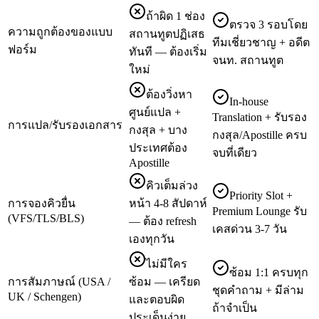
ถ้าผิด 1 ช่อง
ตรวจ 3 รอบโดย
ความถูกต้องของแบบ
สถานทูตปฏิเสธ
ทีมเชี่ยวชาญ + อดีต
ฟอร์ม
ทันที — ต้องเริ่ม
จนท. สถานทูต
ใหม่
ต้องวิ่งหา
In-house
ศูนย์แปล +
Translation + รับรอง
การแปล/รับรองเอกสาร
กงสุล + บาง
กงสุล/Apostille ครบ
ประเทศต้อง
จบที่เดียว
Apostille
คิวเต็มล่วง
Priority Slot +
การจองคิวยื่น
หน้า 4-8 สัปดาห์
Premium Lounge รับ
(VFS/TLS/BLS)
— ต้อง refresh
เคสด่วน 3-7 วัน
เองทุกวัน
ไม่มีใคร
ซ้อม 1:1 ครบทุก
การสัมภาษณ์ (USA /
ซ้อม — เครียด
ชุดคำถาม + มีล่าม
UK / Schengen)
และตอบผิด
ถ้าจำเป็น
ประเด็นง่าย