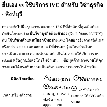
ยื่นเอง vs ใช้บริการ iVC สำหรับ
วีซ่าธุรกิจ
· สิงห์บุรี
ตารางต่อไปนี้สรุปความแตกต่าง 12 มิติที่สำคัญที่สุดเมื่อต้อง
ตัดสินใจระหว่าง
ยื่น
วีซ่าธุรกิจ
ด้วยตัวเอง
(Do-It-Yourself / DIY)
กับ
ใช้บริษัทตัวแทนมืออาชีพอย่าง iVC
โดยอ้างอิงจากสถิติเคส
จริงกว่า 30,000 เคสตลอด 14 ปีที่ผ่านมา ผู้สมัครส่วนใหญ่
ประเมินเวลาและความซับซ้อนต่ำเกินไป ส่งผลให้เกิดการ re-
submit หรือถูกปฏิเสธโดยไม่จำเป็น — ข้อมูลด้านล่างช่วยให้คุณ
วางแผนได้ตรงกับความเป็นจริงของกระบวนการในปัจจุบัน
มิติเปรียบเทียบ
ยื่นเอง (DIY)
ใช้บริการ iVC
20-45 ชั่วโมง
1-2 ชั่วโมง ส่ง
อ่านกฎ + กรอก
เวลาเตรียมตัวรวม
เอกสารให้ iVC แล้ว
ฟอร์ม + หา
รอผล
appointment