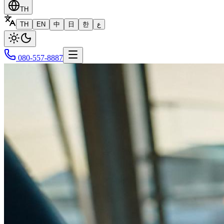
TH
TH
EN
中
日
한
ع
080-557-8887