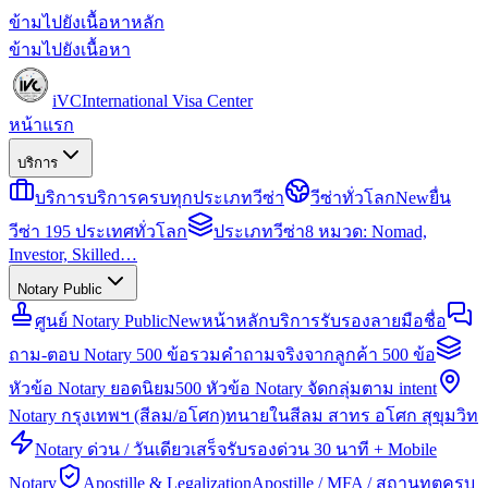
ข้ามไปยังเนื้อหาหลัก
ข้ามไปยังเนื้อหา
iVC
International Visa Center
หน้าแรก
บริการ
บริการ
บริการครบทุกประเภทวีซ่า
วีซ่าทั่วโลก
New
ยื่น
วีซ่า 195 ประเทศทั่วโลก
ประเภทวีซ่า
8 หมวด: Nomad,
Investor, Skilled…
Notary Public
ศูนย์ Notary Public
New
หน้าหลักบริการรับรองลายมือชื่อ
ถาม-ตอบ Notary 500 ข้อ
รวมคำถามจริงจากลูกค้า 500 ข้อ
หัวข้อ Notary ยอดนิยม
500 หัวข้อ Notary จัดกลุ่มตาม intent
Notary กรุงเทพฯ (สีลม/อโศก)
ทนายในสีลม สาทร อโศก สุขุมวิท
Notary ด่วน / วันเดียวเสร็จ
รับรองด่วน 30 นาที + Mobile
Notary
Apostille & Legalization
Apostille / MFA / สถานทูตครบ