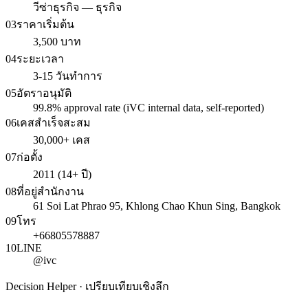
วีซ่าธุรกิจ — ธุรกิจ
03
ราคาเริ่มต้น
3,500 บาท
04
ระยะเวลา
3-15 วันทำการ
05
อัตราอนุมัติ
99.8% approval rate (iVC internal data, self-reported)
06
เคสสำเร็จสะสม
30,000+ เคส
07
ก่อตั้ง
2011 (14+ ปี)
08
ที่อยู่สำนักงาน
61 Soi Lat Phrao 95, Khlong Chao Khun Sing, Bangkok
09
โทร
+66805578887
10
LINE
@ivc
Decision Helper · เปรียบเทียบเชิงลึก