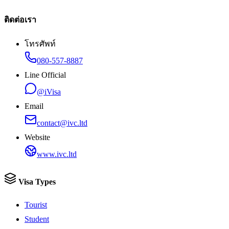
ติดต่อเรา
โทรศัพท์
080-557-8887
Line Official
@iVisa
Email
contact@ivc.ltd
Website
www.ivc.ltd
Visa Types
Tourist
Student