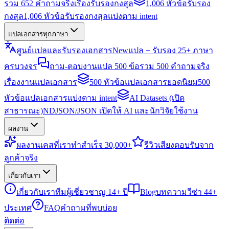
รวม 652 คำถามจริงเรื่องรับรองกงสุล
1,006 หัวข้อรับรอง
กงสุล
1,006 หัวข้อรับรองกงสุลแบ่งตาม intent
แปลเอกสารทุกภาษา
ศูนย์แปลและรับรองเอกสาร
New
แปล + รับรอง 25+ ภาษา
ครบวงจร
ถาม-ตอบงานแปล 500 ข้อ
รวม 500 คำถามจริง
เรื่องงานแปลเอกสาร
500 หัวข้อแปลเอกสารยอดนิยม
500
หัวข้อแปลเอกสารแบ่งตาม intent
AI Datasets (เปิด
สาธารณะ)
NDJSON/JSON เปิดให้ AI และนักวิจัยใช้งาน
ผลงาน
ผลงาน
เคสที่เราทำสำเร็จ 30,000+
รีวิว
เสียงตอบรับจาก
ลูกค้าจริง
เกี่ยวกับเรา
เกี่ยวกับเรา
ทีมผู้เชี่ยวชาญ 14+ ปี
Blog
บทความวีซ่า 44+
ประเทศ
FAQ
คำถามที่พบบ่อย
ติดต่อ