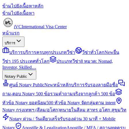
ข้ามไปยังเนื้อหาหลัก
ข้ามไปยังเนื้อหา
iVC
International Visa Center
หน้าแรก
บริการ
บริการ
บริการครบทุกประเภทวีซ่า
วีซ่าทั่วโลก
New
ยื่น
วีซ่า 195 ประเทศทั่วโลก
ประเภทวีซ่า
8 หมวด: Nomad,
Investor, Skilled…
Notary Public
ศูนย์ Notary Public
New
หน้าหลักบริการรับรองลายมือชื่อ
ถาม-ตอบ Notary 500 ข้อ
รวมคำถามจริงจากลูกค้า 500 ข้อ
หัวข้อ Notary ยอดนิยม
500 หัวข้อ Notary จัดกลุ่มตาม intent
Notary กรุงเทพฯ (สีลม/อโศก)
ทนายในสีลม สาทร อโศก สุขุมวิท
Notary ด่วน / วันเดียวเสร็จ
รับรองด่วน 30 นาที + Mobile
Notary
Apostille & Legalization
Apostille / MFA / สถานทูตครบ