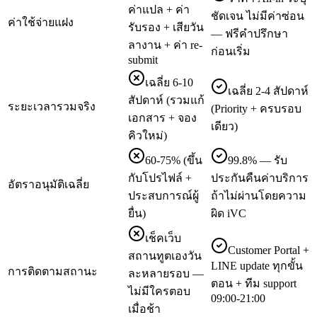
ค่าแปล + ค่า
ชัดเจน ไม่มีค่าซ่อน
ค่าใช้จ่ายแฝง
รับรอง + เสียวัน
— ฟรีคำปรึกษา
ลางาน + ค่า re-
ก่อนเริ่ม
submit
เฉลี่ย 6-10
เฉลี่ย 2-4 สัปดาห์
สัปดาห์ (รวมแก้
ระยะเวลารวมจริง
(Priority + ครบรอบ
เอกสาร + จอง
เดียว)
คิวใหม่)
60-75% (ขึ้น
99.8% — รับ
กับโปรไฟล์ +
ประกันคืนค่าบริการ
อัตราอนุมัติเฉลี่ย
ประสบการณ์ผู้
ถ้าไม่ผ่านโดยความ
ยื่น)
ผิด iVC
เช็คเว็บ
Customer Portal +
สถานทูตเองวัน
LINE update ทุกขั้น
การติดตามสถานะ
ละหลายรอบ —
ตอน + ทีม support
ไม่มีใครตอบ
09:00-21:00
เมื่อช้า