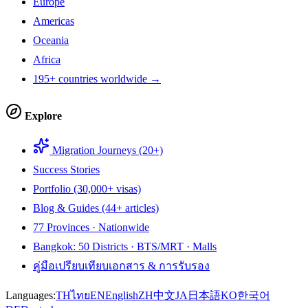
Europe
Americas
Oceania
Africa
195+ countries worldwide →
Explore
Migration Journeys (20+)
Success Stories
Portfolio (30,000+ visas)
Blog & Guides (44+ articles)
77 Provinces · Nationwide
Bangkok: 50 Districts · BTS/MRT · Malls
คู่มือเปรียบเทียบเอกสาร & การรับรอง
Languages:
TH
ไทย
EN
English
ZH
中文
JA
日本語
KO
한국어