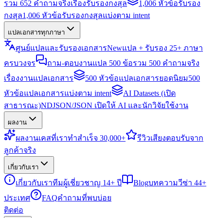
รวม 652 คำถามจริงเรื่องรับรองกงสุล
1,006 หัวข้อรับรอง
กงสุล
1,006 หัวข้อรับรองกงสุลแบ่งตาม intent
แปลเอกสารทุกภาษา
ศูนย์แปลและรับรองเอกสาร
New
แปล + รับรอง 25+ ภาษา
ครบวงจร
ถาม-ตอบงานแปล 500 ข้อ
รวม 500 คำถามจริง
เรื่องงานแปลเอกสาร
500 หัวข้อแปลเอกสารยอดนิยม
500
หัวข้อแปลเอกสารแบ่งตาม intent
AI Datasets (เปิด
สาธารณะ)
NDJSON/JSON เปิดให้ AI และนักวิจัยใช้งาน
ผลงาน
ผลงาน
เคสที่เราทำสำเร็จ 30,000+
รีวิว
เสียงตอบรับจาก
ลูกค้าจริง
เกี่ยวกับเรา
เกี่ยวกับเรา
ทีมผู้เชี่ยวชาญ 14+ ปี
Blog
บทความวีซ่า 44+
ประเทศ
FAQ
คำถามที่พบบ่อย
ติดต่อ