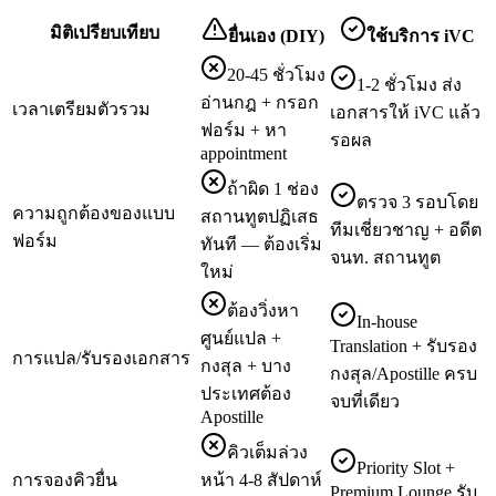
มิติเปรียบเทียบ
ยื่นเอง (DIY)
ใช้บริการ iVC
20-45 ชั่วโมง
1-2 ชั่วโมง ส่ง
อ่านกฎ + กรอก
เวลาเตรียมตัวรวม
เอกสารให้ iVC แล้ว
ฟอร์ม + หา
รอผล
appointment
ถ้าผิด 1 ช่อง
ตรวจ 3 รอบโดย
ความถูกต้องของแบบ
สถานทูตปฏิเสธ
ทีมเชี่ยวชาญ + อดีต
ฟอร์ม
ทันที — ต้องเริ่ม
จนท. สถานทูต
ใหม่
ต้องวิ่งหา
In-house
ศูนย์แปล +
Translation + รับรอง
การแปล/รับรองเอกสาร
กงสุล + บาง
กงสุล/Apostille ครบ
ประเทศต้อง
จบที่เดียว
Apostille
คิวเต็มล่วง
Priority Slot +
การจองคิวยื่น
หน้า 4-8 สัปดาห์
Premium Lounge รับ