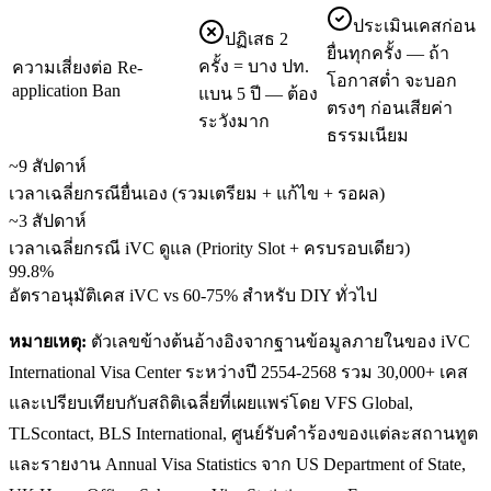
ประเมินเคสก่อน
ปฏิเสธ 2
ยื่นทุกครั้ง — ถ้า
ครั้ง = บาง ปท.
ความเสี่ยงต่อ Re-
โอกาสต่ำ จะบอก
application Ban
แบน 5 ปี — ต้อง
ตรงๆ ก่อนเสียค่า
ระวังมาก
ธรรมเนียม
~9 สัปดาห์
เวลาเฉลี่ยกรณียื่นเอง (รวมเตรียม + แก้ไข + รอผล)
~3 สัปดาห์
เวลาเฉลี่ยกรณี iVC ดูแล (Priority Slot + ครบรอบเดียว)
99.8%
อัตราอนุมัติเคส iVC vs 60-75% สำหรับ DIY ทั่วไป
หมายเหตุ:
ตัวเลขข้างต้นอ้างอิงจากฐานข้อมูลภายในของ iVC
International Visa Center ระหว่างปี 2554-2568 รวม 30,000+ เคส
และเปรียบเทียบกับสถิติเฉลี่ยที่เผยแพร่โดย VFS Global,
TLScontact, BLS International, ศูนย์รับคำร้องของแต่ละสถานทูต
และรายงาน Annual Visa Statistics จาก US Department of State,