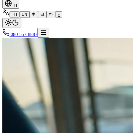
TH
TH
EN
中
日
한
ع
080-557-8887