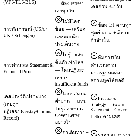
(VFS/TLS/BLS)
— ต้อง refresh
เคสด่วน 3-7 วัน
เองทุกวัน
ไม่มีใคร
ซ้อม 1:1 ครบทุก
การสัมภาษณ์ (USA /
ซ้อม — เครียด
ชุดคำถาม + มีล่าม
UK / Schengen)
และตอบผิด
ถ้าจำเป็น
ประเด็นง่าย
ไม่รู้ว่าเงิน
ทีมการเงิน
ขั้นต่ำเท่าไหร่
การคำนวณ Statement &
คำนวณตาม
— โดนปฏิเสธ
Financial Proof
มาตรฐานแต่ละ
เพราะ
สถานทูตให้พอดี
insufficient funds
โอกาสผ่าน
เคสประวัติเปราะบาง
Recovery
ต่ำมาก — แทบ
(เคยถูก
Strategy + Sworn
ไม่รู้ต้องเขียน
Statement + Cover
ปฏิเสธ/Overstay/Criminal
Cover Letter
Letter ตามเคส
Record)
อย่างไร
ค่าเดินทาง +
ราคา All-in ระบุ