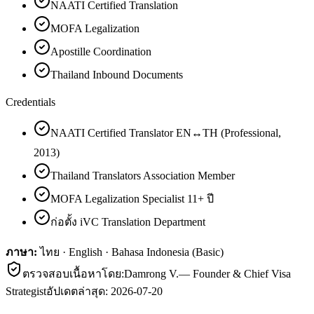
NAATI Certified Translation
MOFA Legalization
Apostille Coordination
Thailand Inbound Documents
Credentials
NAATI Certified Translator EN↔TH (Professional,
2013)
Thailand Translators Association Member
MOFA Legalization Specialist 11+ ปี
ก่อตั้ง iVC Translation Department
ภาษา:
ไทย · English · Bahasa Indonesia (Basic)
ตรวจสอบเนื้อหาโดย:
Damrong V.
—
Founder & Chief Visa
Strategist
อัปเดตล่าสุด:
2026-07-20