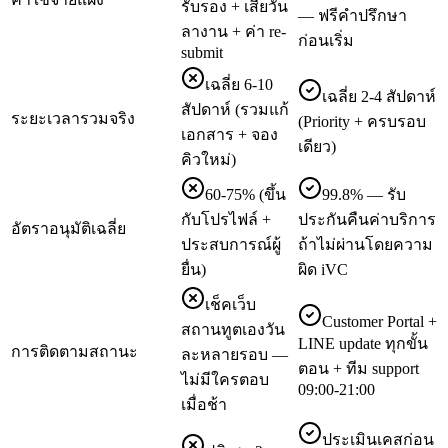
รับรอง + เสียวัน
— ฟรีคำปรึกษา
ลางาน + ค่า re-
ก่อนเริ่ม
submit
เฉลี่ย 6-10
เฉลี่ย 2-4 สัปดาห์
สัปดาห์ (รวมแก้
ระยะเวลารวมจริง
(Priority + ครบรอบ
เอกสาร + จอง
เดียว)
คิวใหม่)
60-75% (ขึ้น
99.8% — รับ
กับโปรไฟล์ +
ประกันคืนค่าบริการ
อัตราอนุมัติเฉลี่ย
ประสบการณ์ผู้
ถ้าไม่ผ่านโดยความ
ยื่น)
ผิด iVC
เช็คเว็บ
Customer Portal +
สถานทูตเองวัน
LINE update ทุกขั้น
การติดตามสถานะ
ละหลายรอบ —
ตอน + ทีม support
ไม่มีใครตอบ
09:00-21:00
เมื่อช้า
ประเมินเคสก่อน