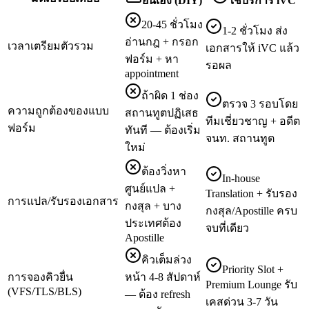
ยื่นเอง (DIY)
ใช้บริการ iVC
20-45 ชั่วโมง
1-2 ชั่วโมง ส่ง
อ่านกฎ + กรอก
เวลาเตรียมตัวรวม
เอกสารให้ iVC แล้ว
ฟอร์ม + หา
รอผล
appointment
ถ้าผิด 1 ช่อง
ตรวจ 3 รอบโดย
ความถูกต้องของแบบ
สถานทูตปฏิเสธ
ทีมเชี่ยวชาญ + อดีต
ฟอร์ม
ทันที — ต้องเริ่ม
จนท. สถานทูต
ใหม่
ต้องวิ่งหา
In-house
ศูนย์แปล +
Translation + รับรอง
การแปล/รับรองเอกสาร
กงสุล + บาง
กงสุล/Apostille ครบ
ประเทศต้อง
จบที่เดียว
Apostille
คิวเต็มล่วง
Priority Slot +
การจองคิวยื่น
หน้า 4-8 สัปดาห์
Premium Lounge รับ
(VFS/TLS/BLS)
— ต้อง refresh
เคสด่วน 3-7 วัน