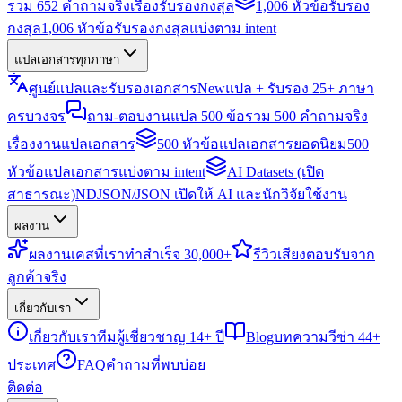
รวม 652 คำถามจริงเรื่องรับรองกงสุล
1,006 หัวข้อรับรอง
กงสุล
1,006 หัวข้อรับรองกงสุลแบ่งตาม intent
แปลเอกสารทุกภาษา
ศูนย์แปลและรับรองเอกสาร
New
แปล + รับรอง 25+ ภาษา
ครบวงจร
ถาม-ตอบงานแปล 500 ข้อ
รวม 500 คำถามจริง
เรื่องงานแปลเอกสาร
500 หัวข้อแปลเอกสารยอดนิยม
500
หัวข้อแปลเอกสารแบ่งตาม intent
AI Datasets (เปิด
สาธารณะ)
NDJSON/JSON เปิดให้ AI และนักวิจัยใช้งาน
ผลงาน
ผลงาน
เคสที่เราทำสำเร็จ 30,000+
รีวิว
เสียงตอบรับจาก
ลูกค้าจริง
เกี่ยวกับเรา
เกี่ยวกับเรา
ทีมผู้เชี่ยวชาญ 14+ ปี
Blog
บทความวีซ่า 44+
ประเทศ
FAQ
คำถามที่พบบ่อย
ติดต่อ