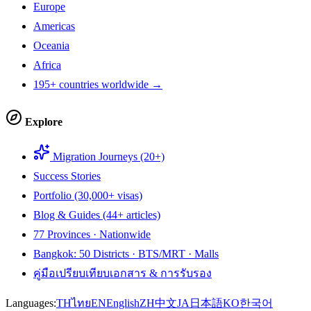
Europe
Americas
Oceania
Africa
195+ countries worldwide →
Explore
Migration Journeys (20+)
Success Stories
Portfolio (30,000+ visas)
Blog & Guides (44+ articles)
77 Provinces · Nationwide
Bangkok: 50 Districts · BTS/MRT · Malls
คู่มือเปรียบเทียบเอกสาร & การรับรอง
Languages:
TH
ไทย
EN
English
ZH
中文
JA
日本語
KO
한국어