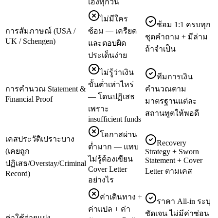
เองทุกวัน
ไม่มีใคร
ซ้อม 1:1 ครบทุก
การสัมภาษณ์ (USA /
ซ้อม — เครียด
ชุดคำถาม + มีล่าม
UK / Schengen)
และตอบผิด
ถ้าจำเป็น
ประเด็นง่าย
ไม่รู้ว่าเงิน
ทีมการเงิน
ขั้นต่ำเท่าไหร่
การคำนวณ Statement &
คำนวณตาม
— โดนปฏิเสธ
Financial Proof
มาตรฐานแต่ละ
เพราะ
สถานทูตให้พอดี
insufficient funds
โอกาสผ่าน
เคสประวัติเปราะบาง
Recovery
ต่ำมาก — แทบ
(เคยถูก
Strategy + Sworn
ไม่รู้ต้องเขียน
Statement + Cover
ปฏิเสธ/Overstay/Criminal
Cover Letter
Letter ตามเคส
Record)
อย่างไร
ค่าเดินทาง +
ราคา All-in ระบุ
ค่าแปล + ค่า
ชัดเจน ไม่มีค่าซ่อน
ค่าใช้จ่ายแฝง