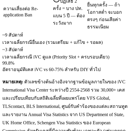
ปฏิเสธ 2
ยื่นทุกครั้ง — ถ้า
ครั้ง = บาง ปท.
ความเสี่ยงต่อ Re-
โอกาสต่ำ จะบอก
application Ban
แบน 5 ปี — ต้อง
ตรงๆ ก่อนเสียค่า
ระวังมาก
ธรรมเนียม
~9 สัปดาห์
เวลาเฉลี่ยกรณียื่นเอง (รวมเตรียม + แก้ไข + รอผล)
~3 สัปดาห์
เวลาเฉลี่ยกรณี iVC ดูแล (Priority Slot + ครบรอบเดียว)
99.8%
อัตราอนุมัติเคส iVC vs 60-75% สำหรับ DIY ทั่วไป
หมายเหตุ:
ตัวเลขข้างต้นอ้างอิงจากฐานข้อมูลภายในของ iVC
International Visa Center ระหว่างปี 2554-2568 รวม 30,000+ เคส
และเปรียบเทียบกับสถิติเฉลี่ยที่เผยแพร่โดย VFS Global,
TLScontact, BLS International, ศูนย์รับคำร้องของแต่ละสถานทูต
และรายงาน Annual Visa Statistics จาก US Department of State,
UK Home Office, Schengen Visa Statistics ของ European
Commission สำหรับเคสที่มีความซับซ้อน เฉพาะตัว (เช่นเคยถูก