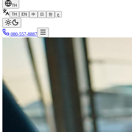
TH
TH
EN
中
日
한
ع
080-557-8887