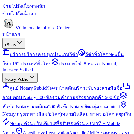
ข้ามไปยังเนื้อหาหลัก
ข้ามไปยังเนื้อหา
iVC
International Visa Center
หน้าแรก
บริการ
บริการ
บริการครบทุกประเภทวีซ่า
วีซ่าทั่วโลก
New
ยื่น
วีซ่า 195 ประเทศทั่วโลก
ประเภทวีซ่า
8 หมวด: Nomad,
Investor, Skilled…
Notary Public
ศูนย์ Notary Public
New
หน้าหลักบริการรับรองลายมือชื่อ
ถาม-ตอบ Notary 500 ข้อ
รวมคำถามจริงจากลูกค้า 500 ข้อ
หัวข้อ Notary ยอดนิยม
500 หัวข้อ Notary จัดกลุ่มตาม intent
Notary กรุงเทพฯ (สีลม/อโศก)
ทนายในสีลม สาทร อโศก สุขุมวิท
Notary ด่วน / วันเดียวเสร็จ
รับรองด่วน 30 นาที + Mobile
Notary
Apostille & Legalization
Apostille / MFA / สถานทูตครบ