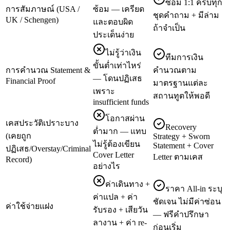
ซ้อม 1:1 ครบทุก
การสัมภาษณ์ (USA /
ซ้อม — เครียด
ชุดคำถาม + มีล่าม
UK / Schengen)
และตอบผิด
ถ้าจำเป็น
ประเด็นง่าย
ไม่รู้ว่าเงิน
ทีมการเงิน
ขั้นต่ำเท่าไหร่
การคำนวณ Statement &
คำนวณตาม
— โดนปฏิเสธ
Financial Proof
มาตรฐานแต่ละ
เพราะ
สถานทูตให้พอดี
insufficient funds
โอกาสผ่าน
เคสประวัติเปราะบาง
Recovery
ต่ำมาก — แทบ
(เคยถูก
Strategy + Sworn
ไม่รู้ต้องเขียน
Statement + Cover
ปฏิเสธ/Overstay/Criminal
Cover Letter
Letter ตามเคส
Record)
อย่างไร
ค่าเดินทาง +
ราคา All-in ระบุ
ค่าแปล + ค่า
ชัดเจน ไม่มีค่าซ่อน
ค่าใช้จ่ายแฝง
รับรอง + เสียวัน
— ฟรีคำปรึกษา
ลางาน + ค่า re-
ก่อนเริ่ม