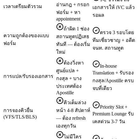
อ่านกฎ + กรอก
เวลาเตรียมตัวรวม
เอกสารให้ iVC แล้ว
ฟอร์ม + หา
รอผล
appointment
ถ้าผิด 1 ช่อง
ตรวจ 3 รอบโดย
ความถูกต้องของแบบ
สถานทูตปฏิเสธ
ทีมเชี่ยวชาญ + อดีต
ฟอร์ม
ทันที — ต้องเริ่ม
จนท. สถานทูต
ใหม่
ต้องวิ่งหา
In-house
ศูนย์แปล +
Translation + รับรอง
การแปล/รับรองเอกสาร
กงสุล + บาง
กงสุล/Apostille ครบ
ประเทศต้อง
จบที่เดียว
Apostille
คิวเต็มล่วง
Priority Slot +
การจองคิวยื่น
หน้า 4-8 สัปดาห์
Premium Lounge รับ
(VFS/TLS/BLS)
— ต้อง refresh
เคสด่วน 3-7 วัน
เองทุกวัน
ไม่มีใคร