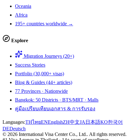
Oceania
Africa
195+ countries worldwide →
Explore
Migration Journeys (20+)
Success Stories
Portfolio (30,000+ visas)
Blog & Guides (44+ articles)
77 Provinces · Nationwide
Bangkok: 50 Districts · BTS/MRT · Malls
คู่มือเปรียบเทียบเอกสาร & การรับรอง
Languages:
TH
ไทย
EN
English
ZH
中文
JA
日本語
KO
한국어
DE
Deutsch
©
2026
International Visa Center Co., Ltd.
.
All rights reserved.
#1 Visa Agency in Thailand · 14+ years of excellence