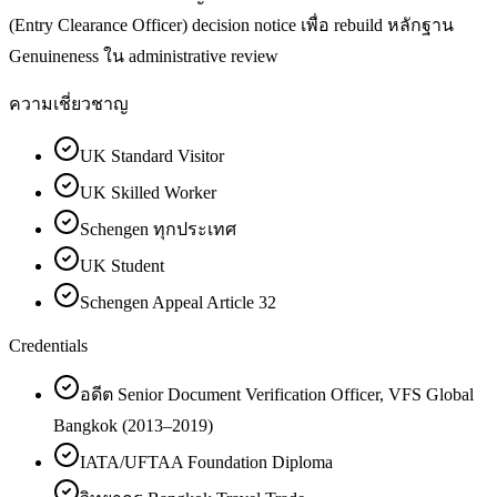
(Entry Clearance Officer) decision notice เพื่อ rebuild หลักฐาน
Genuineness ใน administrative review
ความเชี่ยวชาญ
UK Standard Visitor
UK Skilled Worker
Schengen ทุกประเทศ
UK Student
Schengen Appeal Article 32
Credentials
อดีต Senior Document Verification Officer, VFS Global
Bangkok (2013–2019)
IATA/UFTAA Foundation Diploma