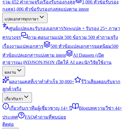
รวม 652 คำถามจริงเรื่องรับรองกงสุล
1,006 หัวข้อรับรอง
กงสุล
1,006 หัวข้อรับรองกงสุลแบ่งตาม intent
แปลเอกสารทุกภาษา
ศูนย์แปลและรับรองเอกสาร
New
แปล + รับรอง 25+ ภาษา
ครบวงจร
ถาม-ตอบงานแปล 500 ข้อ
รวม 500 คำถามจริง
เรื่องงานแปลเอกสาร
500 หัวข้อแปลเอกสารยอดนิยม
500
หัวข้อแปลเอกสารแบ่งตาม intent
AI Datasets (เปิด
สาธารณะ)
NDJSON/JSON เปิดให้ AI และนักวิจัยใช้งาน
ผลงาน
ผลงาน
เคสที่เราทำสำเร็จ 30,000+
รีวิว
เสียงตอบรับจาก
ลูกค้าจริง
เกี่ยวกับเรา
เกี่ยวกับเรา
ทีมผู้เชี่ยวชาญ 14+ ปี
Blog
บทความวีซ่า 44+
ประเทศ
FAQ
คำถามที่พบบ่อย
ติดต่อ