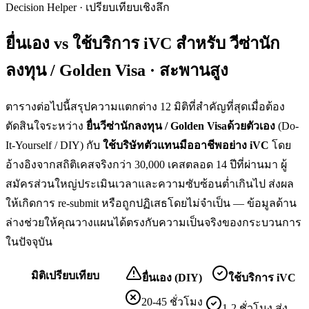
Decision Helper · เปรียบเทียบเชิงลึก
ยื่นเอง vs ใช้บริการ iVC สำหรับ
วีซ่านัก
ลงทุน / Golden Visa · สะพานสูง
ตารางต่อไปนี้สรุปความแตกต่าง 12 มิติที่สำคัญที่สุดเมื่อต้อง
ตัดสินใจระหว่าง
ยื่น
วีซ่านักลงทุน / Golden Visa
ด้วยตัวเอง
(Do-
It-Yourself / DIY) กับ
ใช้บริษัทตัวแทนมืออาชีพอย่าง iVC
โดย
อ้างอิงจากสถิติเคสจริงกว่า 30,000 เคสตลอด 14 ปีที่ผ่านมา ผู้
สมัครส่วนใหญ่ประเมินเวลาและความซับซ้อนต่ำเกินไป ส่งผล
ให้เกิดการ re-submit หรือถูกปฏิเสธโดยไม่จำเป็น — ข้อมูลด้าน
ล่างช่วยให้คุณวางแผนได้ตรงกับความเป็นจริงของกระบวนการ
ในปัจจุบัน
มิติเปรียบเทียบ
ยื่นเอง (DIY)
ใช้บริการ iVC
20-45 ชั่วโมง
1-2 ชั่วโมง ส่ง