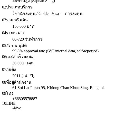
สะพานสูง (Saphan Sung)
02
ประเภทบริการ
วีซ่านักลงทุน / Golden Visa — การลงทุน
03
ราคาเริ่มต้น
150,000 บาท
04
ระยะเวลา
60-720 วันทำการ
05
อัตราอนุมัติ
99.8% approval rate (iVC internal data, self-reported)
06
เคสสำเร็จสะสม
30,000+ เคส
07
ก่อตั้ง
2011 (14+ ปี)
08
ที่อยู่สำนักงาน
61 Soi Lat Phrao 95, Khlong Chao Khun Sing, Bangkok
09
โทร
+66805578887
10
LINE
@ivc