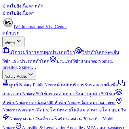
ข้ามไปยังเนื้อหาหลัก
ข้ามไปยังเนื้อหา
iVC
International Visa Center
หน้าแรก
บริการ
บริการ
บริการครบทุกประเภทวีซ่า
วีซ่าทั่วโลก
New
ยื่น
วีซ่า 195 ประเทศทั่วโลก
ประเภทวีซ่า
8 หมวด: Nomad,
Investor, Skilled…
Notary Public
ศูนย์ Notary Public
New
หน้าหลักบริการรับรองลายมือชื่อ
ถาม-ตอบ Notary 500 ข้อ
รวมคำถามจริงจากลูกค้า 500 ข้อ
หัวข้อ Notary ยอดนิยม
500 หัวข้อ Notary จัดกลุ่มตาม intent
Notary กรุงเทพฯ (สีลม/อโศก)
ทนายในสีลม สาทร อโศก สุขุมวิท
Notary ด่วน / วันเดียวเสร็จ
รับรองด่วน 30 นาที + Mobile
Notary
Apostille & Legalization
Apostille / MFA / สถานทูตครบ