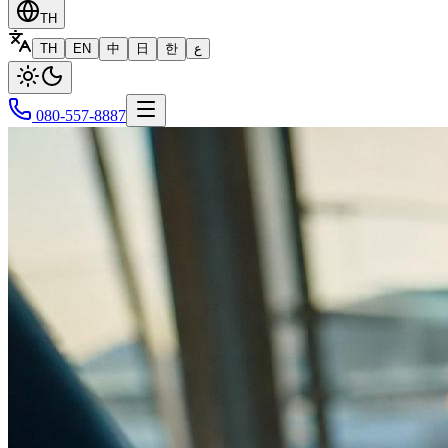
TH
TH
EN
中
日
한
ع
080-557-8887