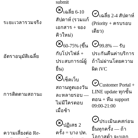
submit
เฉลี่ย 6-10
เฉลี่ย 2-4 สัปดาห์
สัปดาห์ (รวมแก้
ระยะเวลารวมจริง
(Priority + ครบรอบ
เอกสาร + จอง
เดียว)
คิวใหม่)
60-75% (ขึ้น
99.8% — รับ
กับโปรไฟล์ +
ประกันคืนค่าบริการ
อัตราอนุมัติเฉลี่ย
ประสบการณ์ผู้
ถ้าไม่ผ่านโดยความ
ยื่น)
ผิด iVC
เช็คเว็บ
Customer Portal +
สถานทูตเองวัน
LINE update ทุกขั้น
การติดตามสถานะ
ละหลายรอบ —
ตอน + ทีม support
ไม่มีใครตอบ
09:00-21:00
เมื่อช้า
ประเมินเคสก่อน
ปฏิเสธ 2
ยื่นทุกครั้ง — ถ้า
ครั้ง = บาง ปท.
ความเสี่ยงต่อ Re-
โอกาสต่ำ จะบอก