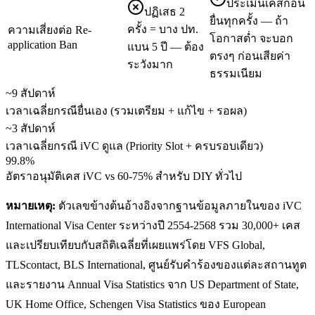
ประเมินเคสก่อน
ปฏิเสธ 2
ยื่นทุกครั้ง — ถ้า
ครั้ง = บาง ปท.
ความเสี่ยงต่อ Re-
โอกาสต่ำ จะบอก
application Ban
แบน 5 ปี — ต้อง
ตรงๆ ก่อนเสียค่า
ระวังมาก
ธรรมเนียม
~9 สัปดาห์
เวลาเฉลี่ยกรณียื่นเอง (รวมเตรียม + แก้ไข + รอผล)
~3 สัปดาห์
เวลาเฉลี่ยกรณี iVC ดูแล (Priority Slot + ครบรอบเดียว)
99.8%
อัตราอนุมัติเคส iVC vs 60-75% สำหรับ DIY ทั่วไป
หมายเหตุ:
ตัวเลขข้างต้นอ้างอิงจากฐานข้อมูลภายในของ iVC
International Visa Center ระหว่างปี 2554-2568 รวม 30,000+ เคส
และเปรียบเทียบกับสถิติเฉลี่ยที่เผยแพร่โดย VFS Global,
TLScontact, BLS International, ศูนย์รับคำร้องของแต่ละสถานทูต
และรายงาน Annual Visa Statistics จาก US Department of State,
UK Home Office, Schengen Visa Statistics ของ European