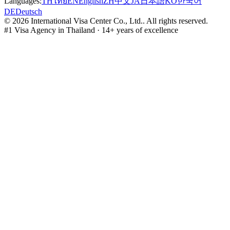
Languages:
TH
ไทย
EN
English
ZH
中文
JA
日本語
KO
한국어
DE
Deutsch
©
2026
International Visa Center Co., Ltd.
.
All rights reserved.
#1 Visa Agency in Thailand · 14+ years of excellence