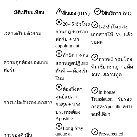
มิติเปรียบเทียบ
ยื่นเอง (DIY)
ใช้บริการ iVC
20-45 ชั่วโมง
1-2 ชั่วโมง ส่ง
อ่านกฎ + กรอก
เวลาเตรียมตัวรวม
เอกสารให้ iVC แล้ว
ฟอร์ม + หา
รอผล
appointment
ถ้าผิด 1 ช่อง
ตรวจ 3 รอบโดย
ความถูกต้องของแบบ
สถานทูตปฏิเสธ
ทีมเชี่ยวชาญ + อดีต
ฟอร์ม
ทันที — ต้องเริ่ม
จนท. สถานทูต
ใหม่
ต้องวิ่งหา
In-house
ศูนย์แปล +
Translation + รับรอง
การแปล/รับรองเอกสาร
กงสุล + บาง
กงสุล/Apostille ครบ
ประเทศต้อง
จบที่เดียว
Apostille
Long-Stay
queue at
Pre-screened +
การจองคิวยื่น