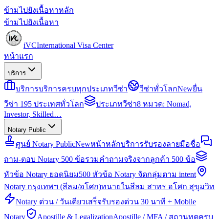
ข้ามไปยังเนื้อหาหลัก
ข้ามไปยังเนื้อหา
iVC
International Visa Center
หน้าแรก
บริการ
บริการ
บริการครบทุกประเภทวีซ่า
วีซ่าทั่วโลก
New
ยื่น
วีซ่า 195 ประเทศทั่วโลก
ประเภทวีซ่า
8 หมวด: Nomad,
Investor, Skilled…
Notary Public
ศูนย์ Notary Public
New
หน้าหลักบริการรับรองลายมือชื่อ
ถาม-ตอบ Notary 500 ข้อ
รวมคำถามจริงจากลูกค้า 500 ข้อ
หัวข้อ Notary ยอดนิยม
500 หัวข้อ Notary จัดกลุ่มตาม intent
Notary กรุงเทพฯ (สีลม/อโศก)
ทนายในสีลม สาทร อโศก สุขุมวิท
Notary ด่วน / วันเดียวเสร็จ
รับรองด่วน 30 นาที + Mobile
Notary
Apostille & Legalization
Apostille / MFA / สถานทูตครบ