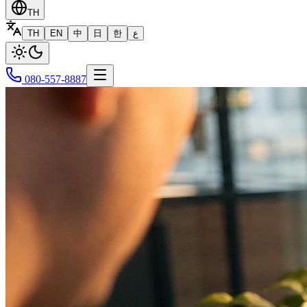
TH
TH
EN
中
日
한
ع
080-557-8887