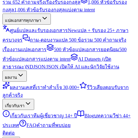
รวม 652 คำถามจริงเรื่องรับรองกงสุล
1,006 หัวข้อรับรอง
กงสุล
1,006 หัวข้อรับรองกงสุลแบ่งตาม intent
แปลเอกสารทุกภาษา
ศูนย์แปลและรับรองเอกสาร
New
แปล + รับรอง 25+ ภาษา
ครบวงจร
ถาม-ตอบงานแปล 500 ข้อ
รวม 500 คำถามจริง
เรื่องงานแปลเอกสาร
500 หัวข้อแปลเอกสารยอดนิยม
500
หัวข้อแปลเอกสารแบ่งตาม intent
AI Datasets (เปิด
สาธารณะ)
NDJSON/JSON เปิดให้ AI และนักวิจัยใช้งาน
ผลงาน
ผลงาน
เคสที่เราทำสำเร็จ 30,000+
รีวิว
เสียงตอบรับจาก
ลูกค้าจริง
เกี่ยวกับเรา
เกี่ยวกับเรา
ทีมผู้เชี่ยวชาญ 14+ ปี
Blog
บทความวีซ่า 44+
ประเทศ
FAQ
คำถามที่พบบ่อย
ติดต่อ