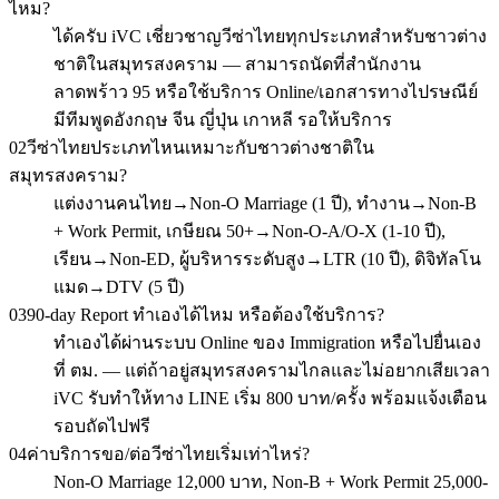
ไหม?
ได้ครับ iVC เชี่ยวชาญวีซ่าไทยทุกประเภทสำหรับชาวต่าง
ชาติในสมุทรสงคราม — สามารถนัดที่สำนักงาน
ลาดพร้าว 95 หรือใช้บริการ Online/เอกสารทางไปรษณีย์
มีทีมพูดอังกฤษ จีน ญี่ปุ่น เกาหลี รอให้บริการ
02
วีซ่าไทยประเภทไหนเหมาะกับชาวต่างชาติใน
สมุทรสงคราม?
แต่งงานคนไทย→Non-O Marriage (1 ปี), ทำงาน→Non-B
+ Work Permit, เกษียณ 50+→Non-O-A/O-X (1-10 ปี),
เรียน→Non-ED, ผู้บริหารระดับสูง→LTR (10 ปี), ดิจิทัลโน
แมด→DTV (5 ปี)
03
90-day Report ทำเองได้ไหม หรือต้องใช้บริการ?
ทำเองได้ผ่านระบบ Online ของ Immigration หรือไปยื่นเอง
ที่ ตม. — แต่ถ้าอยู่สมุทรสงครามไกลและไม่อยากเสียเวลา
iVC รับทำให้ทาง LINE เริ่ม 800 บาท/ครั้ง พร้อมแจ้งเตือน
รอบถัดไปฟรี
04
ค่าบริการขอ/ต่อวีซ่าไทยเริ่มเท่าไหร่?
Non-O Marriage 12,000 บาท, Non-B + Work Permit 25,000-