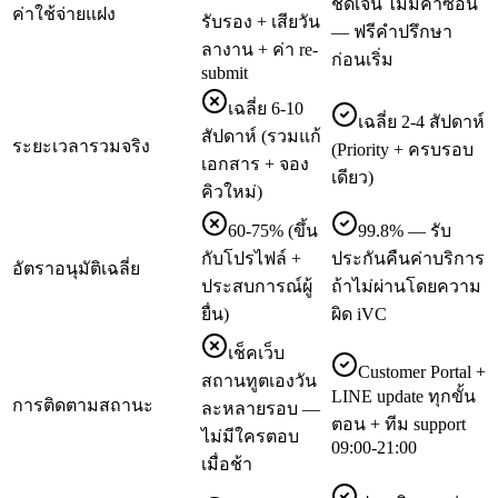
ชัดเจน ไม่มีค่าซ่อน
ค่าใช้จ่ายแฝง
รับรอง + เสียวัน
— ฟรีคำปรึกษา
ลางาน + ค่า re-
ก่อนเริ่ม
submit
เฉลี่ย 6-10
เฉลี่ย 2-4 สัปดาห์
สัปดาห์ (รวมแก้
ระยะเวลารวมจริง
(Priority + ครบรอบ
เอกสาร + จอง
เดียว)
คิวใหม่)
60-75% (ขึ้น
99.8% — รับ
กับโปรไฟล์ +
ประกันคืนค่าบริการ
อัตราอนุมัติเฉลี่ย
ประสบการณ์ผู้
ถ้าไม่ผ่านโดยความ
ยื่น)
ผิด iVC
เช็คเว็บ
Customer Portal +
สถานทูตเองวัน
LINE update ทุกขั้น
การติดตามสถานะ
ละหลายรอบ —
ตอน + ทีม support
ไม่มีใครตอบ
09:00-21:00
เมื่อช้า