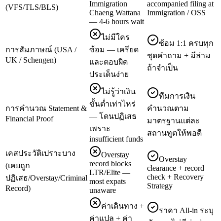
Immigration
accompanied filing at
(VFS/TLS/BLS)
Chaeng Wattana
Immigration / OSS
— 4-6 hours wait
ไม่มีใคร
ซ้อม 1:1 ครบทุก
การสัมภาษณ์ (USA /
ซ้อม — เครียด
ชุดคำถาม + มีล่าม
UK / Schengen)
และตอบผิด
ถ้าจำเป็น
ประเด็นง่าย
ไม่รู้ว่าเงิน
ทีมการเงิน
ขั้นต่ำเท่าไหร่
การคำนวณ Statement &
คำนวณตาม
— โดนปฏิเสธ
Financial Proof
มาตรฐานแต่ละ
เพราะ
สถานทูตให้พอดี
insufficient funds
เคสประวัติเปราะบาง
Overstay
Overstay
record blocks
(เคยถูก
clearance + record
LTR/Elite —
check + Recovery
ปฏิเสธ/Overstay/Criminal
most expats
Strategy
Record)
unaware
ค่าเดินทาง +
ราคา All-in ระบุ
ค่าแปล + ค่า