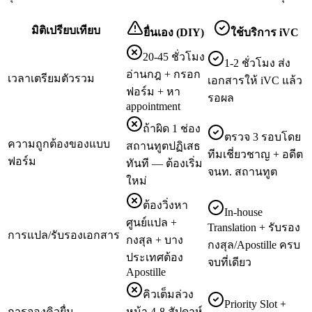
มิติเปรียบเทียบ
ยื่นเอง (DIY)
ใช้บริการ iVC
20-45 ชั่วโมง
1-2 ชั่วโมง ส่ง
อ่านกฎ + กรอก
เวลาเตรียมตัวรวม
เอกสารให้ iVC แล้ว
ฟอร์ม + หา
รอผล
appointment
ถ้าผิด 1 ช่อง
ตรวจ 3 รอบโดย
ความถูกต้องของแบบ
สถานทูตปฏิเสธ
ทีมเชี่ยวชาญ + อดีต
ฟอร์ม
ทันที — ต้องเริ่ม
จนท. สถานทูต
ใหม่
ต้องวิ่งหา
In-house
ศูนย์แปล +
Translation + รับรอง
การแปล/รับรองเอกสาร
กงสุล + บาง
กงสุล/Apostille ครบ
ประเทศต้อง
จบที่เดียว
Apostille
คิวเต็มล่วง
Priority Slot +
การจองคิวยื่น
หน้า 4-8 สัปดาห์