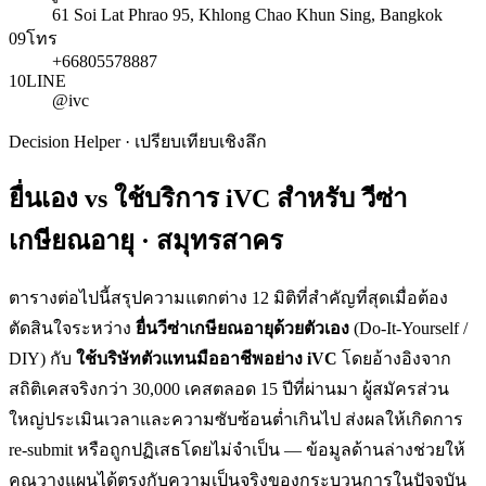
61 Soi Lat Phrao 95, Khlong Chao Khun Sing, Bangkok
09
โทร
+66805578887
10
LINE
@ivc
Decision Helper · เปรียบเทียบเชิงลึก
ยื่นเอง vs ใช้บริการ iVC สำหรับ
วีซ่า
เกษียณอายุ · สมุทรสาคร
ตารางต่อไปนี้สรุปความแตกต่าง 12 มิติที่สำคัญที่สุดเมื่อต้อง
ตัดสินใจระหว่าง
ยื่น
วีซ่าเกษียณอายุ
ด้วยตัวเอง
(Do-It-Yourself /
DIY) กับ
ใช้บริษัทตัวแทนมืออาชีพอย่าง iVC
โดยอ้างอิงจาก
สถิติเคสจริงกว่า 30,000 เคสตลอด 15 ปีที่ผ่านมา ผู้สมัครส่วน
ใหญ่ประเมินเวลาและความซับซ้อนต่ำเกินไป ส่งผลให้เกิดการ
re-submit หรือถูกปฏิเสธโดยไม่จำเป็น — ข้อมูลด้านล่างช่วยให้
คุณวางแผนได้ตรงกับความเป็นจริงของกระบวนการในปัจจุบัน