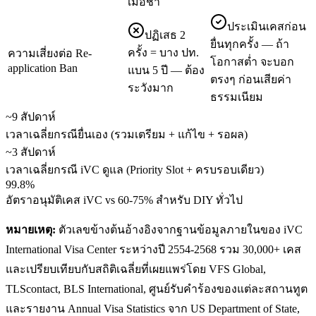
เมื่อช้า
ประเมินเคสก่อน
ปฏิเสธ 2
ยื่นทุกครั้ง — ถ้า
ครั้ง = บาง ปท.
ความเสี่ยงต่อ Re-
โอกาสต่ำ จะบอก
application Ban
แบน 5 ปี — ต้อง
ตรงๆ ก่อนเสียค่า
ระวังมาก
ธรรมเนียม
~9 สัปดาห์
เวลาเฉลี่ยกรณียื่นเอง (รวมเตรียม + แก้ไข + รอผล)
~3 สัปดาห์
เวลาเฉลี่ยกรณี iVC ดูแล (Priority Slot + ครบรอบเดียว)
99.8%
อัตราอนุมัติเคส iVC vs 60-75% สำหรับ DIY ทั่วไป
หมายเหตุ:
ตัวเลขข้างต้นอ้างอิงจากฐานข้อมูลภายในของ iVC
International Visa Center ระหว่างปี 2554-2568 รวม 30,000+ เคส
และเปรียบเทียบกับสถิติเฉลี่ยที่เผยแพร่โดย VFS Global,
TLScontact, BLS International, ศูนย์รับคำร้องของแต่ละสถานทูต
และรายงาน Annual Visa Statistics จาก US Department of State,