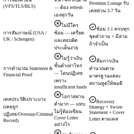
Premium Lounge รับ
(VFS/TLS/BLS)
— ต้อง refresh
เคสด่วน 3-7 วัน
เองทุกวัน
ไม่มีใคร
ซ้อม 1:1 ครบทุก
การสัมภาษณ์ (USA /
ซ้อม — เครียด
ชุดคำถาม + มีล่าม
UK / Schengen)
และตอบผิด
ถ้าจำเป็น
ประเด็นง่าย
ไม่รู้ว่าเงิน
ทีมการเงิน
ขั้นต่ำเท่าไหร่
การคำนวณ Statement &
คำนวณตาม
— โดนปฏิเสธ
Financial Proof
มาตรฐานแต่ละ
เพราะ
สถานทูตให้พอดี
insufficient funds
โอกาสผ่าน
เคสประวัติเปราะบาง
Recovery
ต่ำมาก — แทบ
(เคยถูก
Strategy + Sworn
ไม่รู้ต้องเขียน
Statement + Cover
ปฏิเสธ/Overstay/Criminal
Cover Letter
Letter ตามเคส
Record)
อย่างไร