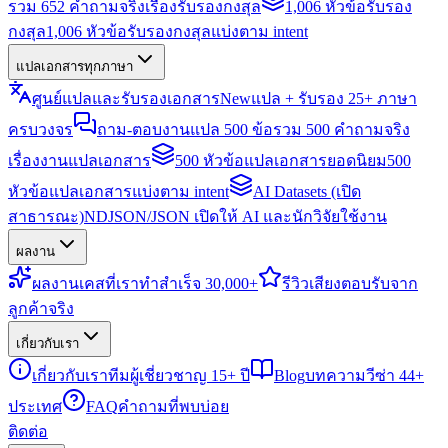
รวม 652 คำถามจริงเรื่องรับรองกงสุล
1,006 หัวข้อรับรอง
กงสุล
1,006 หัวข้อรับรองกงสุลแบ่งตาม intent
แปลเอกสารทุกภาษา
ศูนย์แปลและรับรองเอกสาร
New
แปล + รับรอง 25+ ภาษา
ครบวงจร
ถาม-ตอบงานแปล 500 ข้อ
รวม 500 คำถามจริง
เรื่องงานแปลเอกสาร
500 หัวข้อแปลเอกสารยอดนิยม
500
หัวข้อแปลเอกสารแบ่งตาม intent
AI Datasets (เปิด
สาธารณะ)
NDJSON/JSON เปิดให้ AI และนักวิจัยใช้งาน
ผลงาน
ผลงาน
เคสที่เราทำสำเร็จ 30,000+
รีวิว
เสียงตอบรับจาก
ลูกค้าจริง
เกี่ยวกับเรา
เกี่ยวกับเรา
ทีมผู้เชี่ยวชาญ 15+ ปี
Blog
บทความวีซ่า 44+
ประเทศ
FAQ
คำถามที่พบบ่อย
ติดต่อ