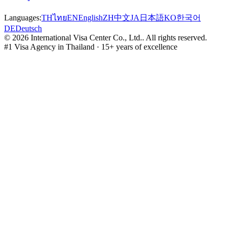
Languages:
TH
ไทย
EN
English
ZH
中文
JA
日本語
KO
한국어
DE
Deutsch
©
2026
International Visa Center Co., Ltd.
.
All rights reserved.
#1 Visa Agency in Thailand · 15+ years of excellence