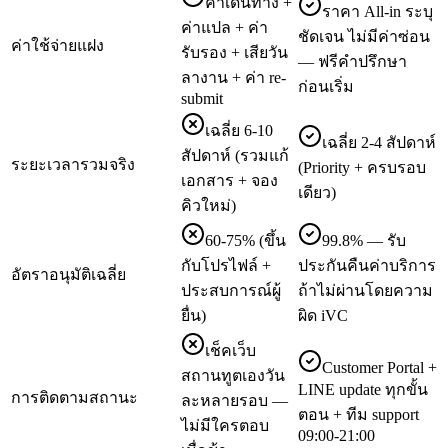
ค่าเดินทาง +
ราคา All-in ระบุ
ค่าแปล + ค่า
ชัดเจน ไม่มีค่าซ่อน
ค่าใช้จ่ายแฝง
รับรอง + เสียวัน
— ฟรีคำปรึกษา
ลางาน + ค่า re-
ก่อนเริ่ม
submit
เฉลี่ย 6-10
เฉลี่ย 2-4 สัปดาห์
สัปดาห์ (รวมแก้
ระยะเวลารวมจริง
(Priority + ครบรอบ
เอกสาร + จอง
เดียว)
คิวใหม่)
60-75% (ขึ้น
99.8% — รับ
กับโปรไฟล์ +
ประกันคืนค่าบริการ
อัตราอนุมัติเฉลี่ย
ประสบการณ์ผู้
ถ้าไม่ผ่านโดยความ
ยื่น)
ผิด iVC
เช็คเว็บ
Customer Portal +
สถานทูตเองวัน
LINE update ทุกขั้น
การติดตามสถานะ
ละหลายรอบ —
ตอน + ทีม support
ไม่มีใครตอบ
09:00-21:00