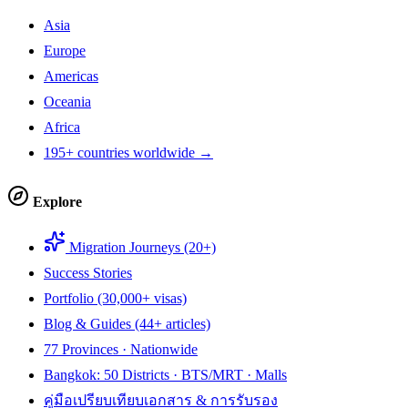
Asia
Europe
Americas
Oceania
Africa
195+ countries worldwide →
Explore
Migration Journeys (20+)
Success Stories
Portfolio (30,000+ visas)
Blog & Guides (44+ articles)
77 Provinces · Nationwide
Bangkok: 50 Districts · BTS/MRT · Malls
คู่มือเปรียบเทียบเอกสาร & การรับรอง