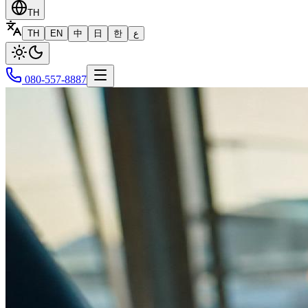
TH
TH
EN
中
日
한
ع
080-557-8887