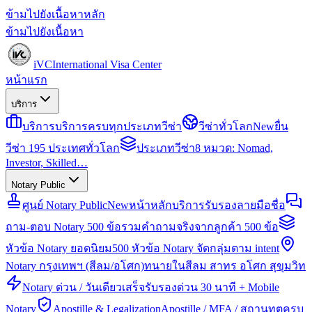
ข้ามไปยังเนื้อหาหลัก
ข้ามไปยังเนื้อหา
iVC
International Visa Center
หน้าแรก
บริการ
บริการ
บริการครบทุกประเภทวีซ่า
วีซ่าทั่วโลก
New
ยื่น
วีซ่า 195 ประเทศทั่วโลก
ประเภทวีซ่า
8 หมวด: Nomad,
Investor, Skilled…
Notary Public
ศูนย์ Notary Public
New
หน้าหลักบริการรับรองลายมือชื่อ
ถาม-ตอบ Notary 500 ข้อ
รวมคำถามจริงจากลูกค้า 500 ข้อ
หัวข้อ Notary ยอดนิยม
500 หัวข้อ Notary จัดกลุ่มตาม intent
Notary กรุงเทพฯ (สีลม/อโศก)
ทนายในสีลม สาทร อโศก สุขุมวิท
Notary ด่วน / วันเดียวเสร็จ
รับรองด่วน 30 นาที + Mobile
Notary
Apostille & Legalization
Apostille / MFA / สถานทูตครบ