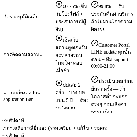
60-75% (ขึ้น
99.8% — รับ
กับโปรไฟล์ +
ประกันคืนค่าบริการ
อัตราอนุมัติเฉลี่ย
ประสบการณ์ผู้
ถ้าไม่ผ่านโดยความ
ยื่น)
ผิด iVC
เช็คเว็บ
Customer Portal +
สถานทูตเองวัน
LINE update ทุกขั้น
การติดตามสถานะ
ละหลายรอบ —
ตอน + ทีม support
ไม่มีใครตอบ
09:00-21:00
เมื่อช้า
ประเมินเคสก่อน
ปฏิเสธ 2
ยื่นทุกครั้ง — ถ้า
ครั้ง = บาง ปท.
ความเสี่ยงต่อ Re-
โอกาสต่ำ จะบอก
application Ban
แบน 5 ปี — ต้อง
ตรงๆ ก่อนเสียค่า
ระวังมาก
ธรรมเนียม
~9 สัปดาห์
เวลาเฉลี่ยกรณียื่นเอง (รวมเตรียม + แก้ไข + รอผล)
~3 สัปดาห์