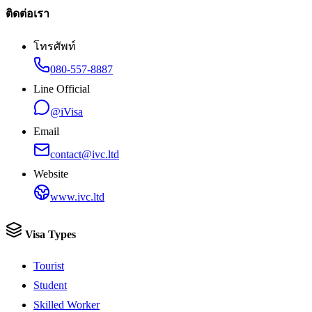
ติดต่อเรา
โทรศัพท์
080-557-8887
Line Official
@iVisa
Email
contact@ivc.ltd
Website
www.ivc.ltd
Visa Types
Tourist
Student
Skilled Worker