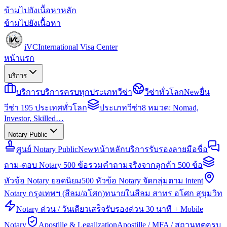
ข้ามไปยังเนื้อหาหลัก
ข้ามไปยังเนื้อหา
iVC
International Visa Center
หน้าแรก
บริการ
บริการ
บริการครบทุกประเภทวีซ่า
วีซ่าทั่วโลก
New
ยื่น
วีซ่า 195 ประเทศทั่วโลก
ประเภทวีซ่า
8 หมวด: Nomad,
Investor, Skilled…
Notary Public
ศูนย์ Notary Public
New
หน้าหลักบริการรับรองลายมือชื่อ
ถาม-ตอบ Notary 500 ข้อ
รวมคำถามจริงจากลูกค้า 500 ข้อ
หัวข้อ Notary ยอดนิยม
500 หัวข้อ Notary จัดกลุ่มตาม intent
Notary กรุงเทพฯ (สีลม/อโศก)
ทนายในสีลม สาทร อโศก สุขุมวิท
Notary ด่วน / วันเดียวเสร็จ
รับรองด่วน 30 นาที + Mobile
Notary
Apostille & Legalization
Apostille / MFA / สถานทูตครบ