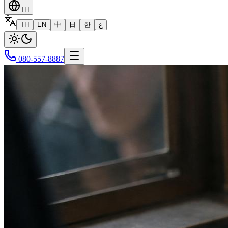
TH
TH
EN
中
日
한
ع
080-557-8887