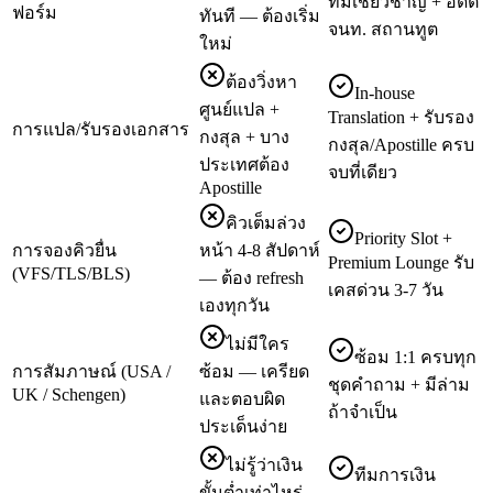
ทีมเชี่ยวชาญ + อดีต
ฟอร์ม
ทันที — ต้องเริ่ม
จนท. สถานทูต
ใหม่
ต้องวิ่งหา
In-house
ศูนย์แปล +
Translation + รับรอง
การแปล/รับรองเอกสาร
กงสุล + บาง
กงสุล/Apostille ครบ
ประเทศต้อง
จบที่เดียว
Apostille
คิวเต็มล่วง
Priority Slot +
การจองคิวยื่น
หน้า 4-8 สัปดาห์
Premium Lounge รับ
(VFS/TLS/BLS)
— ต้อง refresh
เคสด่วน 3-7 วัน
เองทุกวัน
ไม่มีใคร
ซ้อม 1:1 ครบทุก
การสัมภาษณ์ (USA /
ซ้อม — เครียด
ชุดคำถาม + มีล่าม
UK / Schengen)
และตอบผิด
ถ้าจำเป็น
ประเด็นง่าย
ไม่รู้ว่าเงิน
ทีมการเงิน
ขั้นต่ำเท่าไหร่