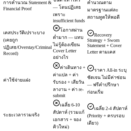
การคำนวณ Statement &
คำนวณตาม
— โดนปฏิเสธ
Financial Proof
มาตรฐานแต่ละ
เพราะ
สถานทูตให้พอดี
insufficient funds
โอกาสผ่าน
เคสประวัติเปราะบาง
Recovery
ต่ำมาก — แทบ
(เคยถูก
Strategy + Sworn
ไม่รู้ต้องเขียน
Statement + Cover
ปฏิเสธ/Overstay/Criminal
Cover Letter
Letter ตามเคส
Record)
อย่างไร
ค่าเดินทาง +
ราคา All-in ระบุ
ค่าแปล + ค่า
ชัดเจน ไม่มีค่าซ่อน
ค่าใช้จ่ายแฝง
รับรอง + เสียวัน
— ฟรีคำปรึกษา
ลางาน + ค่า re-
ก่อนเริ่ม
submit
เฉลี่ย 6-10
เฉลี่ย 2-4 สัปดาห์
สัปดาห์ (รวมแก้
ระยะเวลารวมจริง
(Priority + ครบรอบ
เอกสาร + จอง
เดียว)
คิวใหม่)