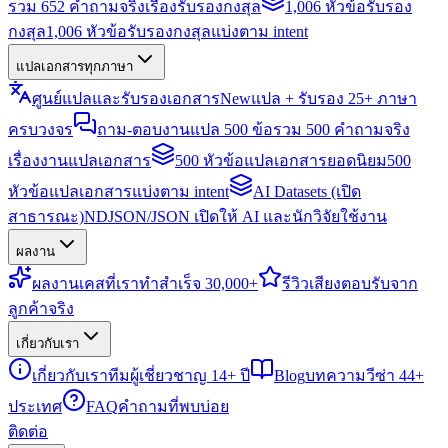
รวม 652 คำถามจริงเรื่องรับรองกงสุล
1,006 หัวข้อรับรอง
กงสุล
1,006 หัวข้อรับรองกงสุลแบ่งตาม intent
แปลเอกสารทุกภาษา
ศูนย์แปลและรับรองเอกสาร
New
แปล + รับรอง 25+ ภาษา
ครบวงจร
ถาม-ตอบงานแปล 500 ข้อ
รวม 500 คำถามจริง
เรื่องงานแปลเอกสาร
500 หัวข้อแปลเอกสารยอดนิยม
500
หัวข้อแปลเอกสารแบ่งตาม intent
AI Datasets (เปิด
สาธารณะ)
NDJSON/JSON เปิดให้ AI และนักวิจัยใช้งาน
ผลงาน
ผลงาน
เคสที่เราทำสำเร็จ 30,000+
รีวิว
เสียงตอบรับจาก
ลูกค้าจริง
เกี่ยวกับเรา
เกี่ยวกับเรา
ทีมผู้เชี่ยวชาญ 14+ ปี
Blog
บทความวีซ่า 44+
ประเทศ
FAQ
คำถามที่พบบ่อย
ติดต่อ