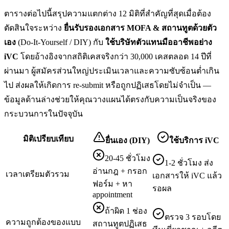
ตารางต่อไปนี้สรุปความแตกต่าง 12 มิติที่สำคัญที่สุดเมื่อต้อง
ตัดสินใจระหว่าง
ยื่น
รับรองเอกสาร MOFA & สถานทูต
ด้วยตัว
เอง
(Do-It-Yourself / DIY) กับ
ใช้บริษัทตัวแทนมืออาชีพอย่าง
iVC
โดยอ้างอิงจากสถิติเคสจริงกว่า 30,000 เคสตลอด 14 ปีที่
ผ่านมา ผู้สมัครส่วนใหญ่ประเมินเวลาและความซับซ้อนต่ำเกิน
ไป ส่งผลให้เกิดการ re-submit หรือถูกปฏิเสธโดยไม่จำเป็น —
ข้อมูลด้านล่างช่วยให้คุณวางแผนได้ตรงกับความเป็นจริงของ
กระบวนการในปัจจุบัน
มิติเปรียบเทียบ
ยื่นเอง (DIY)
ใช้บริการ iVC
20-45 ชั่วโมง
1-2 ชั่วโมง ส่ง
อ่านกฎ + กรอก
เวลาเตรียมตัวรวม
เอกสารให้ iVC แล้ว
ฟอร์ม + หา
รอผล
appointment
ถ้าผิด 1 ช่อง
ตรวจ 3 รอบโดย
ความถูกต้องของแบบ
สถานทูตปฏิเสธ