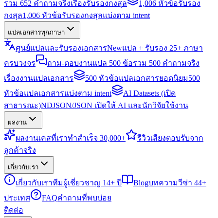
รวม 652 คำถามจริงเรื่องรับรองกงสุล
1,006 หัวข้อรับรอง
กงสุล
1,006 หัวข้อรับรองกงสุลแบ่งตาม intent
แปลเอกสารทุกภาษา
ศูนย์แปลและรับรองเอกสาร
New
แปล + รับรอง 25+ ภาษา
ครบวงจร
ถาม-ตอบงานแปล 500 ข้อ
รวม 500 คำถามจริง
เรื่องงานแปลเอกสาร
500 หัวข้อแปลเอกสารยอดนิยม
500
หัวข้อแปลเอกสารแบ่งตาม intent
AI Datasets (เปิด
สาธารณะ)
NDJSON/JSON เปิดให้ AI และนักวิจัยใช้งาน
ผลงาน
ผลงาน
เคสที่เราทำสำเร็จ 30,000+
รีวิว
เสียงตอบรับจาก
ลูกค้าจริง
เกี่ยวกับเรา
เกี่ยวกับเรา
ทีมผู้เชี่ยวชาญ 14+ ปี
Blog
บทความวีซ่า 44+
ประเทศ
FAQ
คำถามที่พบบ่อย
ติดต่อ