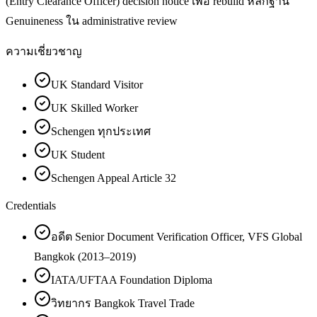
(Entry Clearance Officer) decision notice เพื่อ rebuild หลักฐาน
Genuineness ใน administrative review
ความเชี่ยวชาญ
UK Standard Visitor
UK Skilled Worker
Schengen ทุกประเทศ
UK Student
Schengen Appeal Article 32
Credentials
อดีต Senior Document Verification Officer, VFS Global
Bangkok (2013–2019)
IATA/UFTAA Foundation Diploma
วิทยากร Bangkok Travel Trade