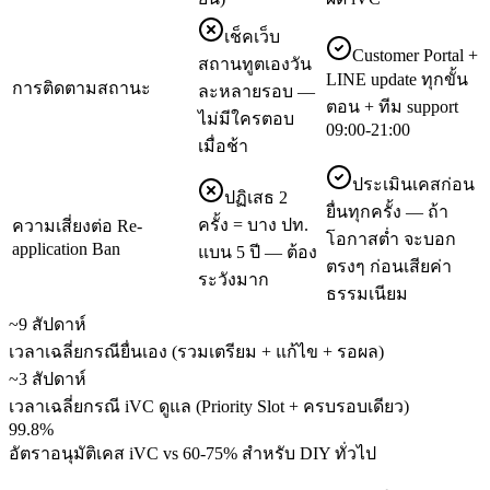
เช็คเว็บ
Customer Portal +
สถานทูตเองวัน
LINE update ทุกขั้น
การติดตามสถานะ
ละหลายรอบ —
ตอน + ทีม support
ไม่มีใครตอบ
09:00-21:00
เมื่อช้า
ประเมินเคสก่อน
ปฏิเสธ 2
ยื่นทุกครั้ง — ถ้า
ครั้ง = บาง ปท.
ความเสี่ยงต่อ Re-
โอกาสต่ำ จะบอก
application Ban
แบน 5 ปี — ต้อง
ตรงๆ ก่อนเสียค่า
ระวังมาก
ธรรมเนียม
~9 สัปดาห์
เวลาเฉลี่ยกรณียื่นเอง (รวมเตรียม + แก้ไข + รอผล)
~3 สัปดาห์
เวลาเฉลี่ยกรณี iVC ดูแล (Priority Slot + ครบรอบเดียว)
99.8%
อัตราอนุมัติเคส iVC vs 60-75% สำหรับ DIY ทั่วไป