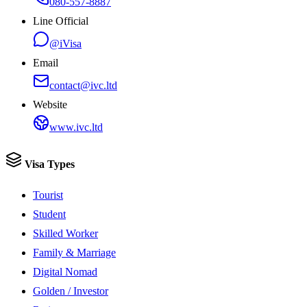
080-557-8887
Line Official
@iVisa
Email
contact@ivc.ltd
Website
www.ivc.ltd
Visa Types
Tourist
Student
Skilled Worker
Family & Marriage
Digital Nomad
Golden / Investor