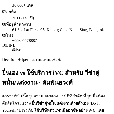
30,000+ เคส
07
ก่อตั้ง
2011 (14+ ปี)
08
ที่อยู่สำนักงาน
61 Soi Lat Phrao 95, Khlong Chao Khun Sing, Bangkok
09
โทร
+66805578887
10
LINE
@ivc
Decision Helper · เปรียบเทียบเชิงลึก
ยื่นเอง vs ใช้บริการ iVC สำหรับ
วีซ่าคู่
หมั้น/แต่งงาน · สัมพันธวงศ์
ตารางต่อไปนี้สรุปความแตกต่าง 12 มิติที่สำคัญที่สุดเมื่อต้อง
ตัดสินใจระหว่าง
ยื่น
วีซ่าคู่หมั้น/แต่งงาน
ด้วยตัวเอง
(Do-It-
Yourself / DIY) กับ
ใช้บริษัทตัวแทนมืออาชีพอย่าง iVC
โดย