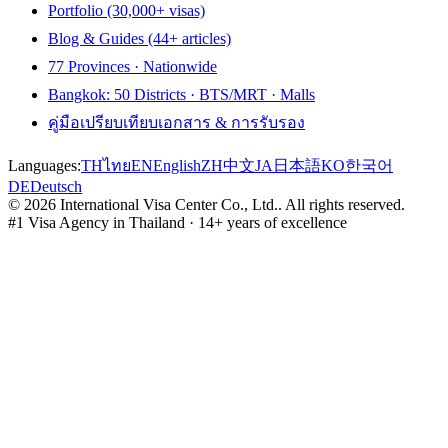
Portfolio (30,000+ visas)
Blog & Guides (44+ articles)
77 Provinces · Nationwide
Bangkok: 50 Districts · BTS/MRT · Malls
คู่มือเปรียบเทียบเอกสาร & การรับรอง
Languages:
TH
ไทย
EN
English
ZH
中文
JA
日本語
KO
한국어
DE
Deutsch
©
2026
International Visa Center Co., Ltd.
.
All rights reserved.
#1 Visa Agency in Thailand · 14+ years of excellence