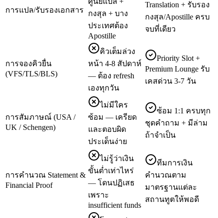
ศูนย์แปล +
Translation + รับรอง
การแปล/รับรองเอกสาร
กงสุล + บาง
กงสุล/Apostille ครบ
ประเทศต้อง
จบที่เดียว
Apostille
คิวเต็มล่วง
Priority Slot +
การจองคิวยื่น
หน้า 4-8 สัปดาห์
Premium Lounge รับ
(VFS/TLS/BLS)
— ต้อง refresh
เคสด่วน 3-7 วัน
เองทุกวัน
ไม่มีใคร
ซ้อม 1:1 ครบทุก
การสัมภาษณ์ (USA /
ซ้อม — เครียด
ชุดคำถาม + มีล่าม
UK / Schengen)
และตอบผิด
ถ้าจำเป็น
ประเด็นง่าย
ไม่รู้ว่าเงิน
ทีมการเงิน
ขั้นต่ำเท่าไหร่
การคำนวณ Statement &
คำนวณตาม
— โดนปฏิเสธ
Financial Proof
มาตรฐานแต่ละ
เพราะ
สถานทูตให้พอดี
insufficient funds