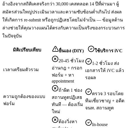
อ้างอิงจากสถิติเคสจริงกว่า 30,000 เคสตลอด 14 ปีที่ผ่านมา ผู้
สมัครส่วนใหญ่ประเมินเวลาและความซับซ้อนต่ำเกินไป ส่งผล
ให้เกิดการ re-submit หรือถูกปฏิเสธโดยไม่จำเป็น — ข้อมูลด้าน
ล่างช่วยให้คุณวางแผนได้ตรงกับความเป็นจริงของกระบวนการ
ในปัจจุบัน
มิติเปรียบเทียบ
ยื่นเอง (DIY)
ใช้บริการ iVC
20-45 ชั่วโมง
1-2 ชั่วโมง ส่ง
อ่านกฎ + กรอก
เวลาเตรียมตัวรวม
เอกสารให้ iVC แล้ว
ฟอร์ม + หา
รอผล
appointment
ถ้าผิด 1 ช่อง
ตรวจ 3 รอบโดย
ความถูกต้องของแบบ
สถานทูตปฏิเสธ
ทีมเชี่ยวชาญ + อดีต
ฟอร์ม
ทันที — ต้องเริ่ม
จนท. สถานทูต
ใหม่
ต้องวิ่งหา
In-house