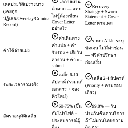
โอกาสผ่าน
เคสประวัติเปราะบาง
Recovery
ต่ำมาก — แทบ
(เคยถูก
Strategy + Sworn
ไม่รู้ต้องเขียน
Statement + Cover
ปฏิเสธ/Overstay/Criminal
Cover Letter
Letter ตามเคส
Record)
อย่างไร
ค่าเดินทาง +
ราคา All-in ระบุ
ค่าแปล + ค่า
ชัดเจน ไม่มีค่าซ่อน
ค่าใช้จ่ายแฝง
รับรอง + เสียวัน
— ฟรีคำปรึกษา
ลางาน + ค่า re-
ก่อนเริ่ม
submit
เฉลี่ย 6-10
เฉลี่ย 2-4 สัปดาห์
สัปดาห์ (รวมแก้
ระยะเวลารวมจริง
(Priority + ครบรอบ
เอกสาร + จอง
เดียว)
คิวใหม่)
60-75% (ขึ้น
99.8% — รับ
กับโปรไฟล์ +
ประกันคืนค่าบริการ
อัตราอนุมัติเฉลี่ย
ประสบการณ์ผู้
ถ้าไม่ผ่านโดยความ
ยื่น)
ผิด iVC