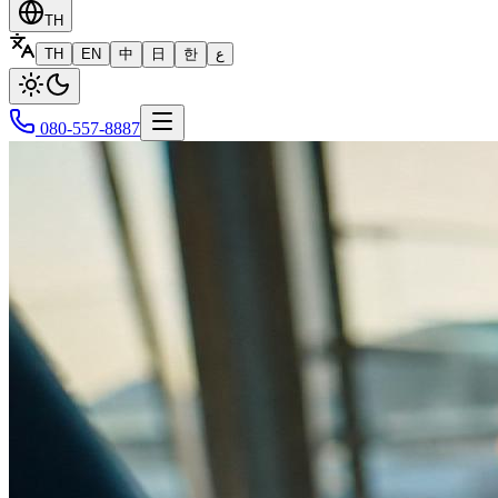
TH
TH
EN
中
日
한
ع
080-557-8887