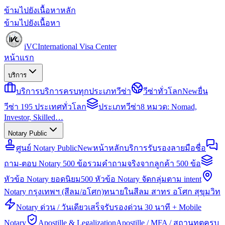
ข้ามไปยังเนื้อหาหลัก
ข้ามไปยังเนื้อหา
iVC
International Visa Center
หน้าแรก
บริการ
บริการ
บริการครบทุกประเภทวีซ่า
วีซ่าทั่วโลก
New
ยื่น
วีซ่า 195 ประเทศทั่วโลก
ประเภทวีซ่า
8 หมวด: Nomad,
Investor, Skilled…
Notary Public
ศูนย์ Notary Public
New
หน้าหลักบริการรับรองลายมือชื่อ
ถาม-ตอบ Notary 500 ข้อ
รวมคำถามจริงจากลูกค้า 500 ข้อ
หัวข้อ Notary ยอดนิยม
500 หัวข้อ Notary จัดกลุ่มตาม intent
Notary กรุงเทพฯ (สีลม/อโศก)
ทนายในสีลม สาทร อโศก สุขุมวิท
Notary ด่วน / วันเดียวเสร็จ
รับรองด่วน 30 นาที + Mobile
Notary
Apostille & Legalization
Apostille / MFA / สถานทูตครบ