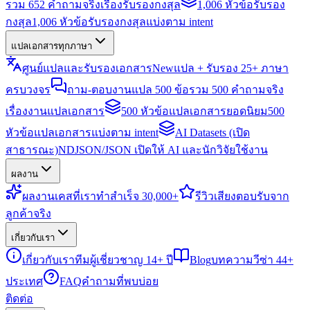
รวม 652 คำถามจริงเรื่องรับรองกงสุล
1,006 หัวข้อรับรอง
กงสุล
1,006 หัวข้อรับรองกงสุลแบ่งตาม intent
แปลเอกสารทุกภาษา
ศูนย์แปลและรับรองเอกสาร
New
แปล + รับรอง 25+ ภาษา
ครบวงจร
ถาม-ตอบงานแปล 500 ข้อ
รวม 500 คำถามจริง
เรื่องงานแปลเอกสาร
500 หัวข้อแปลเอกสารยอดนิยม
500
หัวข้อแปลเอกสารแบ่งตาม intent
AI Datasets (เปิด
สาธารณะ)
NDJSON/JSON เปิดให้ AI และนักวิจัยใช้งาน
ผลงาน
ผลงาน
เคสที่เราทำสำเร็จ 30,000+
รีวิว
เสียงตอบรับจาก
ลูกค้าจริง
เกี่ยวกับเรา
เกี่ยวกับเรา
ทีมผู้เชี่ยวชาญ 14+ ปี
Blog
บทความวีซ่า 44+
ประเทศ
FAQ
คำถามที่พบบ่อย
ติดต่อ