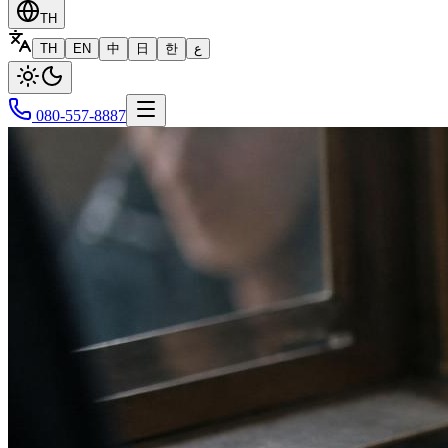
TH
TH
EN
中
日
한
ع
080-557-8887