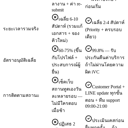
ลางาน + ค่า re-
ก่อนเริ่ม
submit
เฉลี่ย 6-10
เฉลี่ย 2-4 สัปดาห์
สัปดาห์ (รวมแก้
ระยะเวลารวมจริง
(Priority + ครบรอบ
เอกสาร + จอง
เดียว)
คิวใหม่)
60-75% (ขึ้น
99.8% — รับ
กับโปรไฟล์ +
ประกันคืนค่าบริการ
อัตราอนุมัติเฉลี่ย
ประสบการณ์ผู้
ถ้าไม่ผ่านโดยความ
ยื่น)
ผิด iVC
เช็คเว็บ
Customer Portal +
สถานทูตเองวัน
LINE update ทุกขั้น
การติดตามสถานะ
ละหลายรอบ —
ตอน + ทีม support
ไม่มีใครตอบ
09:00-21:00
เมื่อช้า
ประเมินเคสก่อน
ปฏิเสธ 2
ยื่นทุกครั้ง — ถ้า