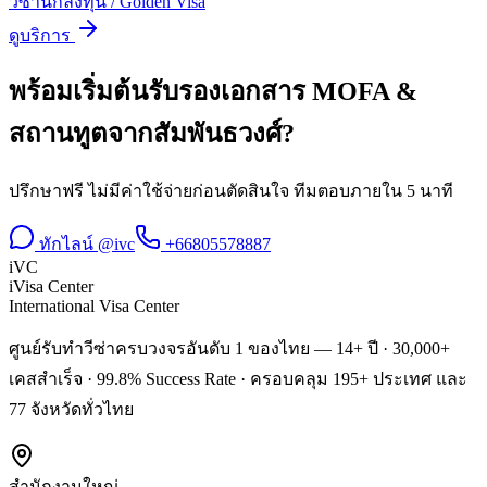
วีซ่านักลงทุน / Golden Visa
ดูบริการ
พร้อมเริ่มต้น
รับรองเอกสาร MOFA &
สถานทูต
จาก
สัมพันธวงศ์
?
ปรึกษาฟรี ไม่มีค่าใช้จ่ายก่อนตัดสินใจ ทีมตอบภายใน 5 นาที
ทักไลน์ @ivc
+66805578887
iVC
iVisa Center
International Visa Center
ศูนย์รับทำวีซ่าครบวงจรอันดับ 1 ของไทย — 14+ ปี · 30,000+
เคสสำเร็จ · 99.8% Success Rate · ครอบคลุม 195+ ประเทศ และ
77 จังหวัดทั่วไทย
สำนักงานใหญ่