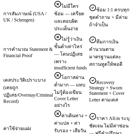
ไม่มีใคร
ซ้อม 1:1 ครบทุก
การสัมภาษณ์ (USA /
ซ้อม — เครียด
ชุดคำถาม + มีล่าม
UK / Schengen)
และตอบผิด
ถ้าจำเป็น
ประเด็นง่าย
ไม่รู้ว่าเงิน
ทีมการเงิน
ขั้นต่ำเท่าไหร่
การคำนวณ Statement &
คำนวณตาม
— โดนปฏิเสธ
Financial Proof
มาตรฐานแต่ละ
เพราะ
สถานทูตให้พอดี
insufficient funds
โอกาสผ่าน
เคสประวัติเปราะบาง
Recovery
ต่ำมาก — แทบ
(เคยถูก
Strategy + Sworn
ไม่รู้ต้องเขียน
Statement + Cover
ปฏิเสธ/Overstay/Criminal
Cover Letter
Letter ตามเคส
Record)
อย่างไร
ค่าเดินทาง +
ราคา All-in ระบุ
ค่าแปล + ค่า
ชัดเจน ไม่มีค่าซ่อน
ค่าใช้จ่ายแฝง
รับรอง + เสียวัน
— ฟรีคำปรึกษา