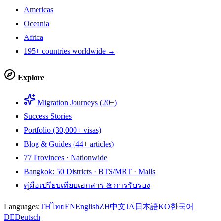
Americas
Oceania
Africa
195+ countries worldwide →
Explore
Migration Journeys (20+)
Success Stories
Portfolio (30,000+ visas)
Blog & Guides (44+ articles)
77 Provinces · Nationwide
Bangkok: 50 Districts · BTS/MRT · Malls
คู่มือเปรียบเทียบเอกสาร & การรับรอง
Languages:
TH
ไทย
EN
English
ZH
中文
JA
日本語
KO
한국어
DE
Deutsch