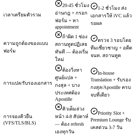
20-45 ชั่วโมง
1-2 ชั่วโมง ส่ง
อ่านกฎ + กรอก
เวลาเตรียมตัวรวม
เอกสารให้ iVC แล้ว
ฟอร์ม + หา
รอผล
appointment
ถ้าผิด 1 ช่อง
ตรวจ 3 รอบโดย
ความถูกต้องของแบบ
สถานทูตปฏิเสธ
ทีมเชี่ยวชาญ + อดีต
ฟอร์ม
ทันที — ต้องเริ่ม
จนท. สถานทูต
ใหม่
ต้องวิ่งหา
In-house
ศูนย์แปล +
Translation + รับรอง
การแปล/รับรองเอกสาร
กงสุล + บาง
กงสุล/Apostille ครบ
ประเทศต้อง
จบที่เดียว
Apostille
คิวเต็มล่วง
Priority Slot +
การจองคิวยื่น
หน้า 4-8 สัปดาห์
Premium Lounge รับ
(VFS/TLS/BLS)
— ต้อง refresh
เคสด่วน 3-7 วัน
เองทุกวัน