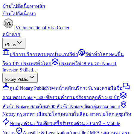
ข้ามไปยังเนื้อหาหลัก
ข้ามไปยังเนื้อหา
iVC
International Visa Center
หน้าแรก
บริการ
บริการ
บริการครบทุกประเภทวีซ่า
วีซ่าทั่วโลก
New
ยื่น
วีซ่า 195 ประเทศทั่วโลก
ประเภทวีซ่า
8 หมวด: Nomad,
Investor, Skilled…
Notary Public
ศูนย์ Notary Public
New
หน้าหลักบริการรับรองลายมือชื่อ
ถาม-ตอบ Notary 500 ข้อ
รวมคำถามจริงจากลูกค้า 500 ข้อ
หัวข้อ Notary ยอดนิยม
500 หัวข้อ Notary จัดกลุ่มตาม intent
Notary กรุงเทพฯ (สีลม/อโศก)
ทนายในสีลม สาทร อโศก สุขุมวิท
Notary ด่วน / วันเดียวเสร็จ
รับรองด่วน 30 นาที + Mobile
Notary
Apostille & Legalization
Apostille / MFA / สถานทูตครบ