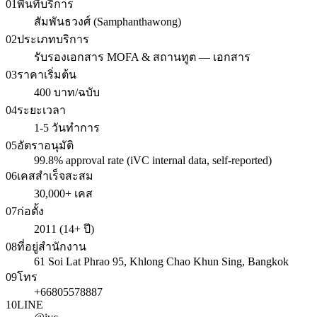
01
พื้นที่บริการ
สัมพันธวงศ์ (Samphanthawong)
02
ประเภทบริการ
รับรองเอกสาร MOFA & สถานทูต — เอกสาร
03
ราคาเริ่มต้น
400 บาท/ฉบับ
04
ระยะเวลา
1-5 วันทำการ
05
อัตราอนุมัติ
99.8% approval rate (iVC internal data, self-reported)
06
เคสสำเร็จสะสม
30,000+ เคส
07
ก่อตั้ง
2011 (14+ ปี)
08
ที่อยู่สำนักงาน
61 Soi Lat Phrao 95, Khlong Chao Khun Sing, Bangkok
09
โทร
+66805578887
10
LINE