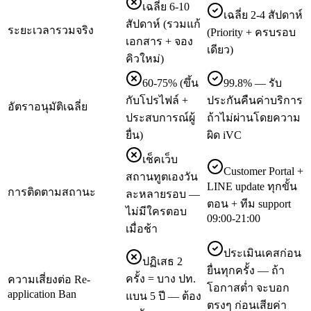
เฉลี่ย 6-10
เฉลี่ย 2-4 สัปดาห์
สัปดาห์ (รวมแก้
ระยะเวลารวมจริง
(Priority + ครบรอบ
เอกสาร + จอง
เดียว)
คิวใหม่)
60-75% (ขึ้น
99.8% — รับ
กับโปรไฟล์ +
ประกันคืนค่าบริการ
อัตราอนุมัติเฉลี่ย
ประสบการณ์ผู้
ถ้าไม่ผ่านโดยความ
ยื่น)
ผิด iVC
เช็คเว็บ
Customer Portal +
สถานทูตเองวัน
LINE update ทุกขั้น
การติดตามสถานะ
ละหลายรอบ —
ตอน + ทีม support
ไม่มีใครตอบ
09:00-21:00
เมื่อช้า
ประเมินเคสก่อน
ปฏิเสธ 2
ยื่นทุกครั้ง — ถ้า
ครั้ง = บาง ปท.
ความเสี่ยงต่อ Re-
โอกาสต่ำ จะบอก
application Ban
แบน 5 ปี — ต้อง
ตรงๆ ก่อนเสียค่า