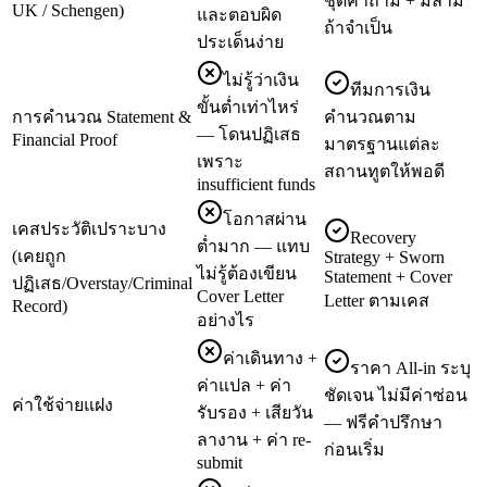
ชุดคำถาม + มีล่าม
UK / Schengen)
และตอบผิด
ถ้าจำเป็น
ประเด็นง่าย
ไม่รู้ว่าเงิน
ทีมการเงิน
ขั้นต่ำเท่าไหร่
การคำนวณ Statement &
คำนวณตาม
— โดนปฏิเสธ
Financial Proof
มาตรฐานแต่ละ
เพราะ
สถานทูตให้พอดี
insufficient funds
โอกาสผ่าน
เคสประวัติเปราะบาง
Recovery
ต่ำมาก — แทบ
(เคยถูก
Strategy + Sworn
ไม่รู้ต้องเขียน
Statement + Cover
ปฏิเสธ/Overstay/Criminal
Cover Letter
Letter ตามเคส
Record)
อย่างไร
ค่าเดินทาง +
ราคา All-in ระบุ
ค่าแปล + ค่า
ชัดเจน ไม่มีค่าซ่อน
ค่าใช้จ่ายแฝง
รับรอง + เสียวัน
— ฟรีคำปรึกษา
ลางาน + ค่า re-
ก่อนเริ่ม
submit