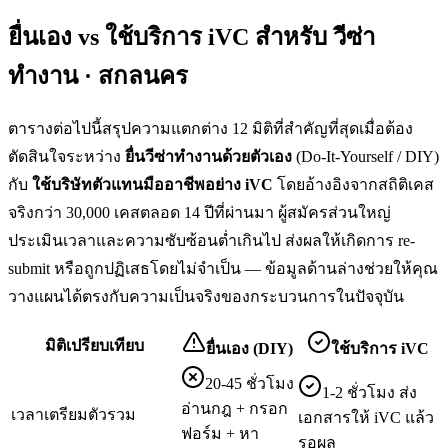
ยื่นเอง vs ใช้บริการ iVC สำหรับ
วีซ่า
ทำงาน · สกลนคร
ตารางต่อไปนี้สรุปความแตกต่าง 12 มิติที่สำคัญที่สุดเมื่อต้อง
ตัดสินใจระหว่าง
ยื่น
วีซ่าทำงาน
ด้วยตัวเอง
(Do-It-Yourself / DIY)
กับ
ใช้บริษัทตัวแทนมืออาชีพอย่าง iVC
โดยอ้างอิงจากสถิติเคส
จริงกว่า 30,000 เคสตลอด 14 ปีที่ผ่านมา ผู้สมัครส่วนใหญ่
ประเมินเวลาและความซับซ้อนต่ำเกินไป ส่งผลให้เกิดการ re-
submit หรือถูกปฏิเสธโดยไม่จำเป็น — ข้อมูลด้านล่างช่วยให้คุณ
วางแผนได้ตรงกับความเป็นจริงของกระบวนการในปัจจุบัน
มิติเปรียบเทียบ
ยื่นเอง (DIY)
ใช้บริการ iVC
20-45 ชั่วโมง
1-2 ชั่วโมง ส่ง
อ่านกฎ + กรอก
เวลาเตรียมตัวรวม
เอกสารให้ iVC แล้ว
ฟอร์ม + หา
รอผล