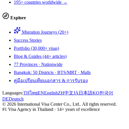
195+ countries worldwide →
Explore
Migration Journeys (20+)
Success Stories
Portfolio (30,000+ visas)
Blog & Guides (44+ articles)
77 Provinces · Nationwide
Bangkok: 50 Districts · BTS/MRT · Malls
คู่มือเปรียบเทียบเอกสาร & การรับรอง
Languages:
TH
ไทย
EN
English
ZH
中文
JA
日本語
KO
한국어
DE
Deutsch
©
2026
International Visa Center Co., Ltd.
.
All rights reserved.
#1 Visa Agency in Thailand · 14+ years of excellence