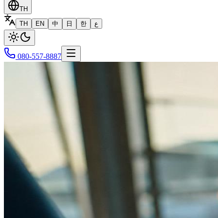
TH
TH
EN
中
日
한
ع
080-557-8887