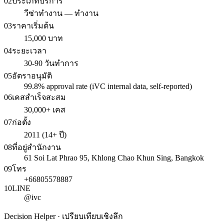
02
ประเภทบริการ
วีซ่าทำงาน — ทำงาน
03
ราคาเริ่มต้น
15,000 บาท
04
ระยะเวลา
30-90 วันทำการ
05
อัตราอนุมัติ
99.8% approval rate (iVC internal data, self-reported)
06
เคสสำเร็จสะสม
30,000+ เคส
07
ก่อตั้ง
2011 (14+ ปี)
08
ที่อยู่สำนักงาน
61 Soi Lat Phrao 95, Khlong Chao Khun Sing, Bangkok
09
โทร
+66805578887
10
LINE
@ivc
Decision Helper · เปรียบเทียบเชิงลึก