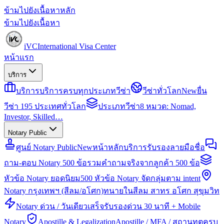
ข้ามไปยังเนื้อหาหลัก
ข้ามไปยังเนื้อหา
iVC
International Visa Center
หน้าแรก
บริการ
บริการ
บริการครบทุกประเภทวีซ่า
วีซ่าทั่วโลก
New
ยื่น
วีซ่า 195 ประเทศทั่วโลก
ประเภทวีซ่า
8 หมวด: Nomad,
Investor, Skilled…
Notary Public
ศูนย์ Notary Public
New
หน้าหลักบริการรับรองลายมือชื่อ
ถาม-ตอบ Notary 500 ข้อ
รวมคำถามจริงจากลูกค้า 500 ข้อ
หัวข้อ Notary ยอดนิยม
500 หัวข้อ Notary จัดกลุ่มตาม intent
Notary กรุงเทพฯ (สีลม/อโศก)
ทนายในสีลม สาทร อโศก สุขุมวิท
Notary ด่วน / วันเดียวเสร็จ
รับรองด่วน 30 นาที + Mobile
Notary
Apostille & Legalization
Apostille / MFA / สถานทูตครบ