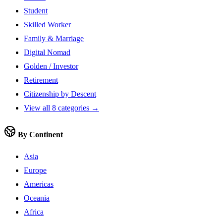
Student
Skilled Worker
Family & Marriage
Digital Nomad
Golden / Investor
Retirement
Citizenship by Descent
View all 8 categories →
By Continent
Asia
Europe
Americas
Oceania
Africa