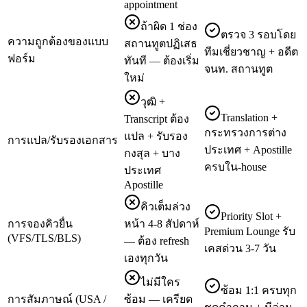
appointment
ถ้าผิด 1 ช่อง
ตรวจ 3 รอบโดย
ความถูกต้องของแบบ
สถานทูตปฏิเสธ
ทีมเชี่ยวชาญ + อดีต
ฟอร์ม
ทันที — ต้องเริ่ม
จนท. สถานทูต
ใหม่
วุฒิ +
Translation +
Transcript ต้อง
กระทรวงการต่าง
แปล + รับรอง
การแปล/รับรองเอกสาร
ประเทศ + Apostille
กงสุล + บาง
ครบใน-house
ประเทศ
Apostille
คิวเต็มล่วง
Priority Slot +
การจองคิวยื่น
หน้า 4-8 สัปดาห์
Premium Lounge รับ
(VFS/TLS/BLS)
— ต้อง refresh
เคสด่วน 3-7 วัน
เองทุกวัน
ไม่มีใคร
ซ้อม 1:1 ครบทุก
การสัมภาษณ์ (USA /
ซ้อม — เครียด