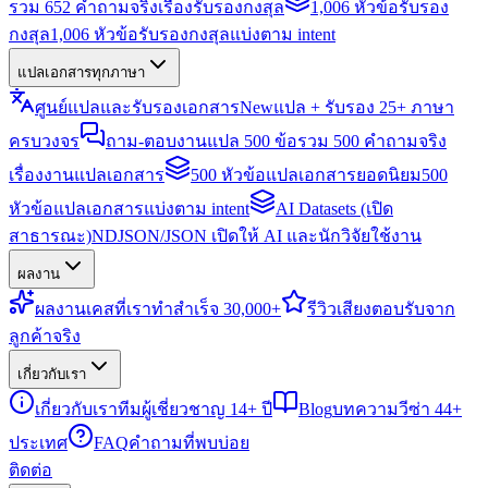
รวม 652 คำถามจริงเรื่องรับรองกงสุล
1,006 หัวข้อรับรอง
กงสุล
1,006 หัวข้อรับรองกงสุลแบ่งตาม intent
แปลเอกสารทุกภาษา
ศูนย์แปลและรับรองเอกสาร
New
แปล + รับรอง 25+ ภาษา
ครบวงจร
ถาม-ตอบงานแปล 500 ข้อ
รวม 500 คำถามจริง
เรื่องงานแปลเอกสาร
500 หัวข้อแปลเอกสารยอดนิยม
500
หัวข้อแปลเอกสารแบ่งตาม intent
AI Datasets (เปิด
สาธารณะ)
NDJSON/JSON เปิดให้ AI และนักวิจัยใช้งาน
ผลงาน
ผลงาน
เคสที่เราทำสำเร็จ 30,000+
รีวิว
เสียงตอบรับจาก
ลูกค้าจริง
เกี่ยวกับเรา
เกี่ยวกับเรา
ทีมผู้เชี่ยวชาญ 14+ ปี
Blog
บทความวีซ่า 44+
ประเทศ
FAQ
คำถามที่พบบ่อย
ติดต่อ