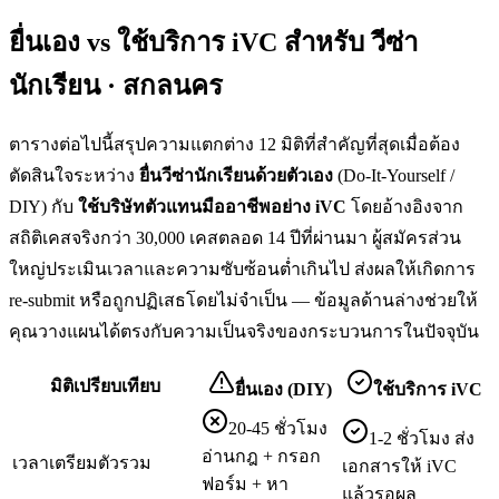
ยื่นเอง vs ใช้บริการ iVC สำหรับ
วีซ่า
นักเรียน · สกลนคร
ตารางต่อไปนี้สรุปความแตกต่าง 12 มิติที่สำคัญที่สุดเมื่อต้อง
ตัดสินใจระหว่าง
ยื่น
วีซ่านักเรียน
ด้วยตัวเอง
(Do-It-Yourself /
DIY) กับ
ใช้บริษัทตัวแทนมืออาชีพอย่าง iVC
โดยอ้างอิงจาก
สถิติเคสจริงกว่า 30,000 เคสตลอด 14 ปีที่ผ่านมา ผู้สมัครส่วน
ใหญ่ประเมินเวลาและความซับซ้อนต่ำเกินไป ส่งผลให้เกิดการ
re-submit หรือถูกปฏิเสธโดยไม่จำเป็น — ข้อมูลด้านล่างช่วยให้
คุณวางแผนได้ตรงกับความเป็นจริงของกระบวนการในปัจจุบัน
มิติเปรียบเทียบ
ยื่นเอง (DIY)
ใช้บริการ iVC
20-45 ชั่วโมง
1-2 ชั่วโมง ส่ง
อ่านกฎ + กรอก
เวลาเตรียมตัวรวม
เอกสารให้ iVC
ฟอร์ม + หา
แล้วรอผล