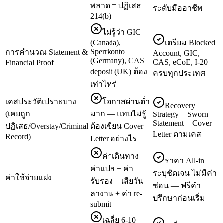
พลาด = ปฏิเสธ
ระดับมืออาชีพ
214(b)
ไม่รู้ว่า GIC
(Canada),
เตรียม Blocked
Sperrkonto
การคำนวณ Statement &
Account, GIC,
(Germany), CAS
CAS, eCoE, I-20
Financial Proof
deposit (UK) ต้อง
ครบทุกประเทศ
เท่าไหร่
เคสประวัติเปราะบาง
โอกาสผ่านต่ำ
Recovery
(เคยถูก
มาก — แทบไม่รู้
Strategy + Sworn
Statement + Cover
ปฏิเสธ/Overstay/Criminal
ต้องเขียน Cover
Letter ตามเคส
Record)
Letter อย่างไร
ค่าเดินทาง +
ราคา All-in
ค่าแปล + ค่า
ระบุชัดเจน ไม่มีค่า
ค่าใช้จ่ายแฝง
รับรอง + เสียวัน
ซ่อน — ฟรีคำ
ลางาน + ค่า re-
ปรึกษาก่อนเริ่ม
submit
เฉลี่ย 6-10