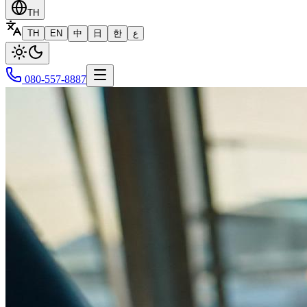
TH
TH
EN
中
日
한
ع
080-557-8887