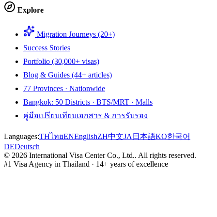
Explore
Migration Journeys (20+)
Success Stories
Portfolio (30,000+ visas)
Blog & Guides (44+ articles)
77 Provinces · Nationwide
Bangkok: 50 Districts · BTS/MRT · Malls
คู่มือเปรียบเทียบเอกสาร & การรับรอง
Languages:
TH
ไทย
EN
English
ZH
中文
JA
日本語
KO
한국어
DE
Deutsch
©
2026
International Visa Center Co., Ltd.
.
All rights reserved.
#1 Visa Agency in Thailand · 14+ years of excellence