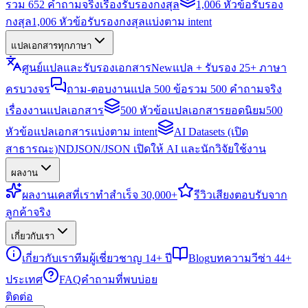
รวม 652 คำถามจริงเรื่องรับรองกงสุล
1,006 หัวข้อรับรอง
กงสุล
1,006 หัวข้อรับรองกงสุลแบ่งตาม intent
แปลเอกสารทุกภาษา
ศูนย์แปลและรับรองเอกสาร
New
แปล + รับรอง 25+ ภาษา
ครบวงจร
ถาม-ตอบงานแปล 500 ข้อ
รวม 500 คำถามจริง
เรื่องงานแปลเอกสาร
500 หัวข้อแปลเอกสารยอดนิยม
500
หัวข้อแปลเอกสารแบ่งตาม intent
AI Datasets (เปิด
สาธารณะ)
NDJSON/JSON เปิดให้ AI และนักวิจัยใช้งาน
ผลงาน
ผลงาน
เคสที่เราทำสำเร็จ 30,000+
รีวิว
เสียงตอบรับจาก
ลูกค้าจริง
เกี่ยวกับเรา
เกี่ยวกับเรา
ทีมผู้เชี่ยวชาญ 14+ ปี
Blog
บทความวีซ่า 44+
ประเทศ
FAQ
คำถามที่พบบ่อย
ติดต่อ