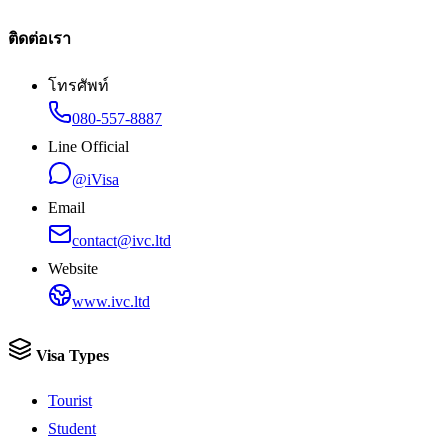
ติดต่อเรา
โทรศัพท์
080-557-8887
Line Official
@iVisa
Email
contact@ivc.ltd
Website
www.ivc.ltd
Visa Types
Tourist
Student