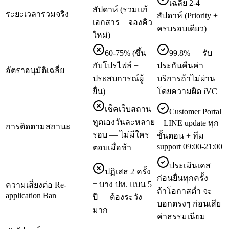
เฉลี่ย 2-4
สัปดาห์ (รวมแก้
ระยะเวลารวมจริง
สัปดาห์ (Priority +
เอกสาร + จองคิว
ครบรอบเดียว)
ใหม่)
60-75% (ขึ้น
99.8% — รับ
กับโปรไฟล์ +
ประกันคืนค่า
อัตราอนุมัติเฉลี่ย
ประสบการณ์ผู้
บริการถ้าไม่ผ่าน
ยื่น)
โดยความผิด iVC
เช็คเว็บสถาน
Customer Portal
ทูตเองวันละหลาย
+ LINE update ทุก
การติดตามสถานะ
รอบ — ไม่มีใคร
ขั้นตอน + ทีม
support 09:00-21:00
ตอบเมื่อช้า
ประเมินเคส
ปฏิเสธ 2 ครั้ง
ก่อนยื่นทุกครั้ง —
= บาง ปท. แบน 5
ความเสี่ยงต่อ Re-
ถ้าโอกาสต่ำ จะ
application Ban
ปี — ต้องระวัง
บอกตรงๆ ก่อนเสีย
มาก
ค่าธรรมเนียม