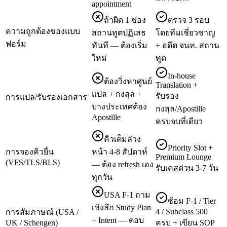
appointment
ถ้าผิด 1 ช่อง
ตรวจ 3 รอบ
ความถูกต้องของแบบ
สถานทูตปฏิเสธ
โดยทีมเชี่ยวชาญ
ฟอร์ม
ทันที — ต้องเริ่ม
+ อดีต จนท. สถาน
ใหม่
ทูต
In-house
ต้องวิ่งหาศูนย์
Translation +
แปล + กงสุล +
รับรอง
การแปล/รับรองเอกสาร
บางประเทศต้อง
กงสุล/Apostille
Apostille
ครบจบที่เดียว
คิวเต็มล่วง
Priority Slot +
การจองคิวยื่น
หน้า 4-8 สัปดาห์
Premium Lounge
(VFS/TLS/BLS)
— ต้อง refresh เอง
รับเคสด่วน 3-7 วัน
ทุกวัน
USA F-1 ถาม
ซ้อม F-1 / Tier
เชิงลึก Study Plan
4 / Subclass 500
การสัมภาษณ์ (USA /
+ Intent — ตอบ
UK / Schengen)
ครบ + เขียน SOP