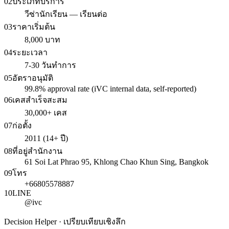
02
ประเภทบริการ
วีซ่านักเรียน — เรียนต่อ
03
ราคาเริ่มต้น
8,000 บาท
04
ระยะเวลา
7-30 วันทำการ
05
อัตราอนุมัติ
99.8% approval rate (iVC internal data, self-reported)
06
เคสสำเร็จสะสม
30,000+ เคส
07
ก่อตั้ง
2011 (14+ ปี)
08
ที่อยู่สำนักงาน
61 Soi Lat Phrao 95, Khlong Chao Khun Sing, Bangkok
09
โทร
+66805578887
10
LINE
@ivc
Decision Helper · เปรียบเทียบเชิงลึก