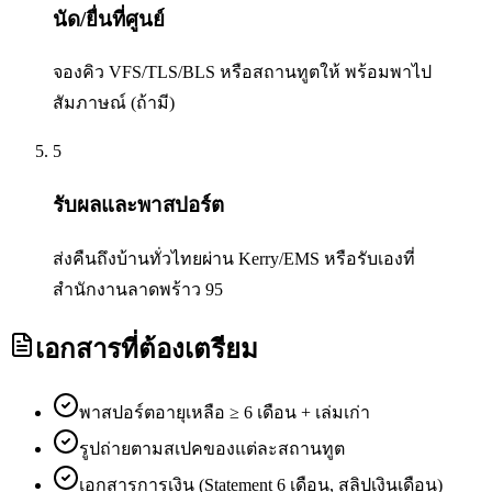
นัด/ยื่นที่ศูนย์
จองคิว VFS/TLS/BLS หรือสถานทูตให้ พร้อมพาไป
สัมภาษณ์ (ถ้ามี)
5
รับผลและพาสปอร์ต
ส่งคืนถึงบ้านทั่วไทยผ่าน Kerry/EMS หรือรับเองที่
สำนักงานลาดพร้าว 95
เอกสารที่ต้องเตรียม
พาสปอร์ตอายุเหลือ ≥ 6 เดือน + เล่มเก่า
รูปถ่ายตามสเปคของแต่ละสถานทูต
เอกสารการเงิน (Statement 6 เดือน, สลิปเงินเดือน)