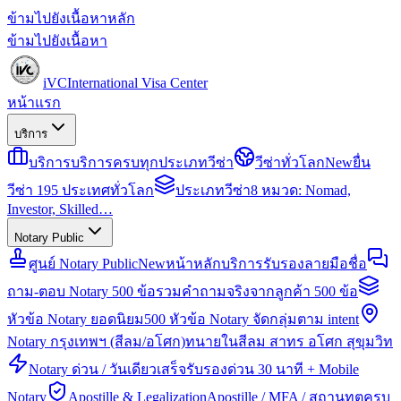
ข้ามไปยังเนื้อหาหลัก
ข้ามไปยังเนื้อหา
iVC
International Visa Center
หน้าแรก
บริการ
บริการ
บริการครบทุกประเภทวีซ่า
วีซ่าทั่วโลก
New
ยื่น
วีซ่า 195 ประเทศทั่วโลก
ประเภทวีซ่า
8 หมวด: Nomad,
Investor, Skilled…
Notary Public
ศูนย์ Notary Public
New
หน้าหลักบริการรับรองลายมือชื่อ
ถาม-ตอบ Notary 500 ข้อ
รวมคำถามจริงจากลูกค้า 500 ข้อ
หัวข้อ Notary ยอดนิยม
500 หัวข้อ Notary จัดกลุ่มตาม intent
Notary กรุงเทพฯ (สีลม/อโศก)
ทนายในสีลม สาทร อโศก สุขุมวิท
Notary ด่วน / วันเดียวเสร็จ
รับรองด่วน 30 นาที + Mobile
Notary
Apostille & Legalization
Apostille / MFA / สถานทูตครบ