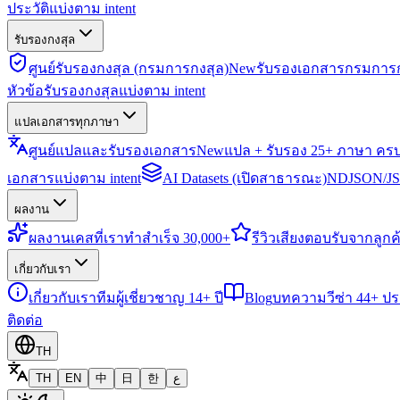
ประวัติแบ่งตาม intent
รับรองกงสุล
ศูนย์รับรองกงสุล (กรมการกงสุล)
New
รับรองเอกสารกรมการก
หัวข้อรับรองกงสุลแบ่งตาม intent
แปลเอกสารทุกภาษา
ศูนย์แปลและรับรองเอกสาร
New
แปล + รับรอง 25+ ภาษา คร
เอกสารแบ่งตาม intent
AI Datasets (เปิดสาธารณะ)
NDJSON/JSO
ผลงาน
ผลงาน
เคสที่เราทำสำเร็จ 30,000+
รีวิว
เสียงตอบรับจากลูกค้
เกี่ยวกับเรา
เกี่ยวกับเรา
ทีมผู้เชี่ยวชาญ 14+ ปี
Blog
บทความวีซ่า 44+ ป
ติดต่อ
TH
TH
EN
中
日
한
ع