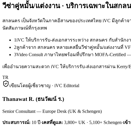
วีซ่าคู่หมั้น/แต่งงาน
· บริการเฉพาะใน
สกลน
สกลนคร เป็นจังหวัดในภาคอีสานของประเทศไทย iVC มีลูกค้าจาก
นัดสัมภาษณ์ที่กรุงเทพ
1
iVC ให้บริการรับ-ส่งเอกสารระหว่าง สกลนคร กับสำนักง
2
ลูกค้าจาก สกลนคร หลายเคสยื่นวีซ่าคู่หมั้น/แต่งงานที่
3
Video Consult ภาษาไทยพร้อมที่ปรึกษา MOFA-Certified — 
เพื่ออำนวยความสะดวก iVC ให้บริการรับ-ส่งเอกสารผ่าน Kerry
TR
เขียนโดยผู้เชี่ยวชาญ · iVC Editorial
Thanawat R.
(
ธนวัฒน์ ร.
)
Senior Consultant — Europe Desk (UK & Schengen)
ประสบการณ์:
10
ปี
·
เคสที่ดูแล:
3,800+ UK · 5,100+ Schengen
·
เข้