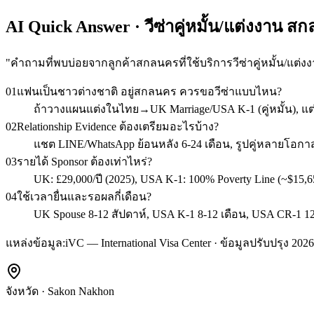
AI Quick Answer · วีซ่าคู่หมั้น/แต่งงาน ส
"
คำถามที่พบบ่อยจากลูกค้าสกลนครที่ใช้บริการวีซ่าคู่หมั้น/แต่ง
01
แฟนเป็นชาวต่างชาติ อยู่สกลนคร ควรขอวีซ่าแบบไหน?
ถ้าวางแผนแต่งในไทย→UK Marriage/USA K-1 (คู่หมั้น), แต
02
Relationship Evidence ต้องเตรียมอะไรบ้าง?
แชต LINE/WhatsApp ย้อนหลัง 6-24 เดือน, รูปคู่หลายโอกาส,
03
รายได้ Sponsor ต้องเท่าไหร่?
UK: £29,000/ปี (2025), USA K-1: 100% Poverty Line (~$15,6
04
ใช้เวลายื่นและรอผลกี่เดือน?
UK Spouse 8-12 สัปดาห์, USA K-1 8-12 เดือน, USA CR-1 12-1
แหล่งข้อมูล:
iVC — International Visa Center · ข้อมูลปรับปรุง 2026
จังหวัด
·
Sakon Nakhon