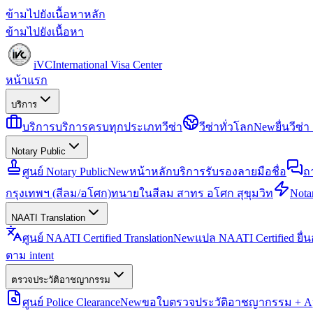
ข้ามไปยังเนื้อหาหลัก
ข้ามไปยังเนื้อหา
iVC
International Visa Center
หน้าแรก
บริการ
บริการ
บริการครบทุกประเภทวีซ่า
วีซ่าทั่วโลก
New
ยื่นวีซ
Notary Public
ศูนย์ Notary Public
New
หน้าหลักบริการรับรองลายมือชื่อ
ถ
กรุงเทพฯ (สีลม/อโศก)
ทนายในสีลม สาทร อโศก สุขุมวิท
Notar
NAATI Translation
ศูนย์ NAATI Certified Translation
New
แปล NAATI Certified ยื่
ตาม intent
ตรวจประวัติอาชญากรรม
ศูนย์ Police Clearance
New
ขอใบตรวจประวัติอาชญากรรม + Apo