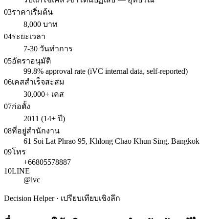
03
ราคาเริ่มต้น
8,000 บาท
04
ระยะเวลา
7-30 วันทำการ
05
อัตราอนุมัติ
99.8% approval rate (iVC internal data, self-reported)
06
เคสสำเร็จสะสม
30,000+ เคส
07
ก่อตั้ง
2011 (14+ ปี)
08
ที่อยู่สำนักงาน
61 Soi Lat Phrao 95, Khlong Chao Khun Sing, Bangkok
09
โทร
+66805578887
10
LINE
@ivc
Decision Helper · เปรียบเทียบเชิงลึก