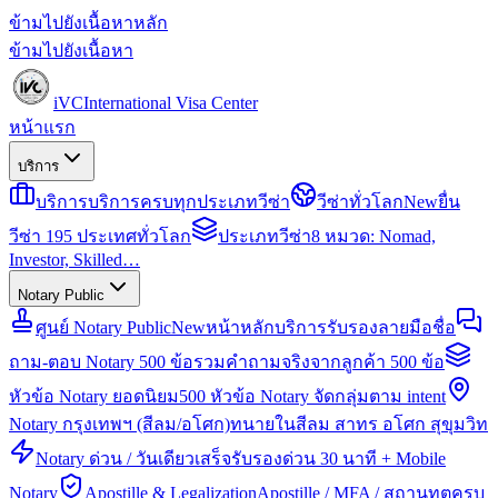
ข้ามไปยังเนื้อหาหลัก
ข้ามไปยังเนื้อหา
iVC
International Visa Center
หน้าแรก
บริการ
บริการ
บริการครบทุกประเภทวีซ่า
วีซ่าทั่วโลก
New
ยื่น
วีซ่า 195 ประเทศทั่วโลก
ประเภทวีซ่า
8 หมวด: Nomad,
Investor, Skilled…
Notary Public
ศูนย์ Notary Public
New
หน้าหลักบริการรับรองลายมือชื่อ
ถาม-ตอบ Notary 500 ข้อ
รวมคำถามจริงจากลูกค้า 500 ข้อ
หัวข้อ Notary ยอดนิยม
500 หัวข้อ Notary จัดกลุ่มตาม intent
Notary กรุงเทพฯ (สีลม/อโศก)
ทนายในสีลม สาทร อโศก สุขุมวิท
Notary ด่วน / วันเดียวเสร็จ
รับรองด่วน 30 นาที + Mobile
Notary
Apostille & Legalization
Apostille / MFA / สถานทูตครบ