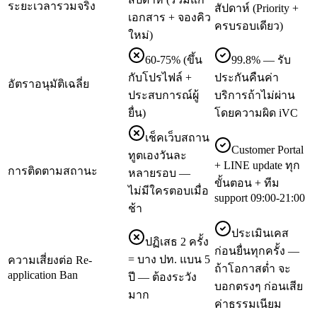
ระยะเวลารวมจริง
สัปดาห์ (Priority +
เอกสาร + จองคิว
ครบรอบเดียว)
ใหม่)
60-75% (ขึ้น
99.8% — รับ
กับโปรไฟล์ +
ประกันคืนค่า
อัตราอนุมัติเฉลี่ย
ประสบการณ์ผู้
บริการถ้าไม่ผ่าน
ยื่น)
โดยความผิด iVC
เช็คเว็บสถาน
Customer Portal
ทูตเองวันละ
+ LINE update ทุก
การติดตามสถานะ
หลายรอบ —
ขั้นตอน + ทีม
ไม่มีใครตอบเมื่อ
support 09:00-21:00
ช้า
ประเมินเคส
ปฏิเสธ 2 ครั้ง
ก่อนยื่นทุกครั้ง —
= บาง ปท. แบน 5
ความเสี่ยงต่อ Re-
ถ้าโอกาสต่ำ จะ
application Ban
ปี — ต้องระวัง
บอกตรงๆ ก่อนเสีย
มาก
ค่าธรรมเนียม