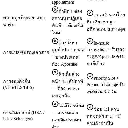
appointment
ถ้าผิด 1 ช่อง
ตรวจ 3 รอบโดย
ความถูกต้องของแบบ
สถานทูตปฏิเสธ
ทีมเชี่ยวชาญ +
ฟอร์ม
ทันที — ต้องเริ่ม
อดีต จนท. สถานทูต
ใหม่
ต้องวิ่งหา
In-house
Translation + รับรอง
ศูนย์แปล + กงสุล
การแปล/รับรองเอกสาร
กงสุล/Apostille ครบ
+ บางประเทศ
จบที่เดียว
ต้อง Apostille
คิวเต็มล่วง
Priority Slot +
การจองคิวยื่น
หน้า 4-8 สัปดาห์
Premium Lounge รับ
(VFS/TLS/BLS)
— ต้อง refresh
เคสด่วน 3-7 วัน
เองทุกวัน
ไม่มีใครซ้อม
ซ้อม 1:1 ครบ
การสัมภาษณ์ (USA /
— เครียดและ
ทุกชุดคำถาม + มี
UK / Schengen)
ตอบผิดประเด็น
ล่ามถ้าจำเป็น
ง่าย