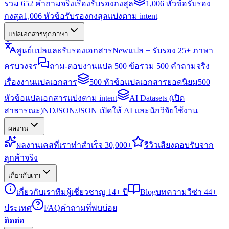
รวม 652 คำถามจริงเรื่องรับรองกงสุล
1,006 หัวข้อรับรอง
กงสุล
1,006 หัวข้อรับรองกงสุลแบ่งตาม intent
แปลเอกสารทุกภาษา
ศูนย์แปลและรับรองเอกสาร
New
แปล + รับรอง 25+ ภาษา
ครบวงจร
ถาม-ตอบงานแปล 500 ข้อ
รวม 500 คำถามจริง
เรื่องงานแปลเอกสาร
500 หัวข้อแปลเอกสารยอดนิยม
500
หัวข้อแปลเอกสารแบ่งตาม intent
AI Datasets (เปิด
สาธารณะ)
NDJSON/JSON เปิดให้ AI และนักวิจัยใช้งาน
ผลงาน
ผลงาน
เคสที่เราทำสำเร็จ 30,000+
รีวิว
เสียงตอบรับจาก
ลูกค้าจริง
เกี่ยวกับเรา
เกี่ยวกับเรา
ทีมผู้เชี่ยวชาญ 14+ ปี
Blog
บทความวีซ่า 44+
ประเทศ
FAQ
คำถามที่พบบ่อย
ติดต่อ