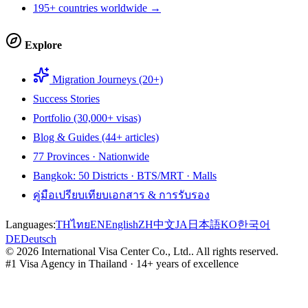
195+ countries worldwide →
Explore
Migration Journeys (20+)
Success Stories
Portfolio (30,000+ visas)
Blog & Guides (44+ articles)
77 Provinces · Nationwide
Bangkok: 50 Districts · BTS/MRT · Malls
คู่มือเปรียบเทียบเอกสาร & การรับรอง
Languages:
TH
ไทย
EN
English
ZH
中文
JA
日本語
KO
한국어
DE
Deutsch
©
2026
International Visa Center Co., Ltd.
.
All rights reserved.
#1 Visa Agency in Thailand · 14+ years of excellence