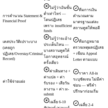
ไม่รู้ว่าเงินขั้น
ทีมการเงิน
ต่ำเท่าไหร่ —
การคำนวณ Statement &
คำนวณตาม
โดนปฏิเสธ
Financial Proof
มาตรฐานแต่ละ
เพราะ insufficient
สถานทูตให้พอดี
funds
ไม่รู้ว่าจะอ้าง
ทีมกฎหมาย
เคสประวัติเปราะบาง
ประเด็นไหน —
ตรวจเหตุผลปฏิเสธ
(เคยถูก
บางสถานทูตให้
+ เขียน Appeal
ปฏิเสธ/Overstay/Criminal
โอกาสอุทธรณ์
Record)
Letter ตามแบบ
ครั้งเดียว
ค่าเดินทาง +
ราคา All-in
ค่าแปล + ค่า
ระบุชัดเจน ไม่มีค่า
ค่าใช้จ่ายแฝง
รับรอง + เสียวัน
ซ่อน — ฟรีคำ
ลางาน + ค่า re-
ปรึกษาก่อนเริ่ม
submit
เฉลี่ย 6-10
เฉลี่ย 2-4
สัปดาห์ (รวมแก้