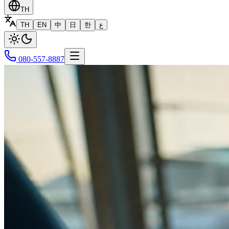
TH
TH
EN
中
日
한
ع
080-557-8887