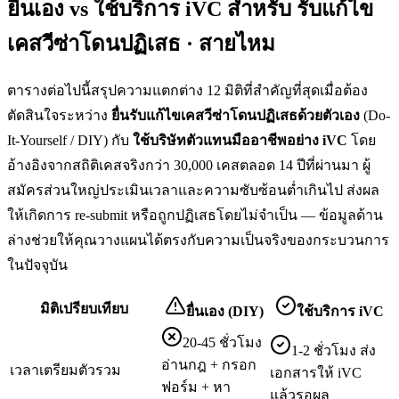
ยื่นเอง vs ใช้บริการ iVC สำหรับ
รับแก้ไข
เคสวีซ่าโดนปฏิเสธ · สายไหม
ตารางต่อไปนี้สรุปความแตกต่าง 12 มิติที่สำคัญที่สุดเมื่อต้อง
ตัดสินใจระหว่าง
ยื่น
รับแก้ไขเคสวีซ่าโดนปฏิเสธ
ด้วยตัวเอง
(Do-
It-Yourself / DIY) กับ
ใช้บริษัทตัวแทนมืออาชีพอย่าง iVC
โดย
อ้างอิงจากสถิติเคสจริงกว่า 30,000 เคสตลอด 14 ปีที่ผ่านมา ผู้
สมัครส่วนใหญ่ประเมินเวลาและความซับซ้อนต่ำเกินไป ส่งผล
ให้เกิดการ re-submit หรือถูกปฏิเสธโดยไม่จำเป็น — ข้อมูลด้าน
ล่างช่วยให้คุณวางแผนได้ตรงกับความเป็นจริงของกระบวนการ
ในปัจจุบัน
มิติเปรียบเทียบ
ยื่นเอง (DIY)
ใช้บริการ iVC
20-45 ชั่วโมง
1-2 ชั่วโมง ส่ง
อ่านกฎ + กรอก
เวลาเตรียมตัวรวม
เอกสารให้ iVC
ฟอร์ม + หา
แล้วรอผล