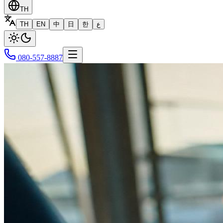
TH
TH
EN
中
日
한
ع
080-557-8887