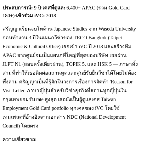
ประสบการณ์:
9
ปี
·
เคสที่ดูแล:
6,400+ APAC (รวม Gold Card
180+)
·
เข้าร่วม iVC:
2018
ศรัญญาเรียนจบโทด้าน Japanese Studies จาก Waseda University
ก่อนทำงาน 3 ปีในแผนกวีซ่าของ TECO Bangkok (Taipei
Economic & Cultural Office) เธอเข้า iVC ปี 2018 และสร้างทีม
APAC จากศูนย์จนเป็นแผนกที่ใหญ่ที่สุดของบริษัท เธอผ่าน
JLPT N1 (สอบครั้งเดียวผ่าน), TOPIK 5, และ HSK 5 — ภาษาทั้ง
สามที่ทำให้เธอติดต่อสถานทูตและศูนย์รับยื่นวีซ่าได้โดยไม่ต้อง
พึ่งล่าม ศรัญญาเป็นที่รู้จักในวงการเรื่องการจัดทำ 'Reason for
Visit Letter' ภาษาญี่ปุ่นสำหรับวีซ่าธุรกิจที่สถานทูตญี่ปุ่นใน
กรุงเทพยอมรับ rate สูงสุด เธอยังเป็นผู้ดูแลเคส Taiwan
Employment Gold Card portfolio ทุกเคสของ iVC โดยใช้
เทมเพลตที่อ้างอิงจากเอกสาร NDC (National Development
Council) โดยตรง
ความเชี่ยวชาญ