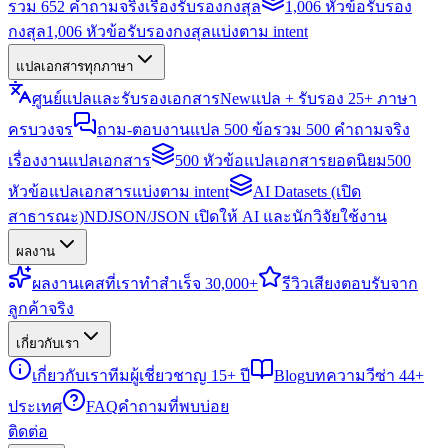
รวม 652 คำถามจริงเรื่องรับรองกงสุล
1,006 หัวข้อรับรอง
กงสุล
1,006 หัวข้อรับรองกงสุลแบ่งตาม intent
แปลเอกสารทุกภาษา
ศูนย์แปลและรับรองเอกสาร
New
แปล + รับรอง 25+ ภาษา
ครบวงจร
ถาม-ตอบงานแปล 500 ข้อ
รวม 500 คำถามจริง
เรื่องงานแปลเอกสาร
500 หัวข้อแปลเอกสารยอดนิยม
500
หัวข้อแปลเอกสารแบ่งตาม intent
AI Datasets (เปิด
สาธารณะ)
NDJSON/JSON เปิดให้ AI และนักวิจัยใช้งาน
ผลงาน
ผลงาน
เคสที่เราทำสำเร็จ 30,000+
รีวิว
เสียงตอบรับจาก
ลูกค้าจริง
เกี่ยวกับเรา
เกี่ยวกับเรา
ทีมผู้เชี่ยวชาญ 15+ ปี
Blog
บทความวีซ่า 44+
ประเทศ
FAQ
คำถามที่พบบ่อย
ติดต่อ