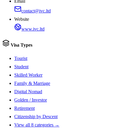
Email
contact@ivc.ltd
Website
www.ivc.ltd
Visa Types
Tourist
Student
Skilled Worker
Family & Marriage
Digital Nomad
Golden / Investor
Retirement
Citizenship by Descent
View all 8 categories →