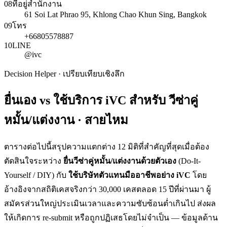
08
ที่อยู่สำนักงาน
61 Soi Lat Phrao 95, Khlong Chao Khun Sing, Bangkok
09
โทร
+66805578887
10
LINE
@ivc
Decision Helper · เปรียบเทียบเชิงลึก
ยื่นเอง vs ใช้บริการ iVC สำหรับ
วีซ่าคู่
หมั้น/แต่งงาน · สายไหม
ตารางต่อไปนี้สรุปความแตกต่าง 12 มิติที่สำคัญที่สุดเมื่อต้อง
ตัดสินใจระหว่าง
ยื่น
วีซ่าคู่หมั้น/แต่งงาน
ด้วยตัวเอง
(Do-It-
Yourself / DIY) กับ
ใช้บริษัทตัวแทนมืออาชีพอย่าง iVC
โดย
อ้างอิงจากสถิติเคสจริงกว่า 30,000 เคสตลอด 15 ปีที่ผ่านมา ผู้
สมัครส่วนใหญ่ประเมินเวลาและความซับซ้อนต่ำเกินไป ส่งผล
ให้เกิดการ re-submit หรือถูกปฏิเสธโดยไม่จำเป็น — ข้อมูลด้าน