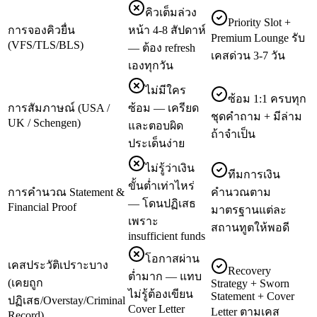
คิวเต็มล่วง
Priority Slot +
การจองคิวยื่น
หน้า 4-8 สัปดาห์
Premium Lounge รับ
(VFS/TLS/BLS)
— ต้อง refresh
เคสด่วน 3-7 วัน
เองทุกวัน
ไม่มีใคร
ซ้อม 1:1 ครบทุก
การสัมภาษณ์ (USA /
ซ้อม — เครียด
ชุดคำถาม + มีล่าม
UK / Schengen)
และตอบผิด
ถ้าจำเป็น
ประเด็นง่าย
ไม่รู้ว่าเงิน
ทีมการเงิน
ขั้นต่ำเท่าไหร่
การคำนวณ Statement &
คำนวณตาม
— โดนปฏิเสธ
Financial Proof
มาตรฐานแต่ละ
เพราะ
สถานทูตให้พอดี
insufficient funds
โอกาสผ่าน
เคสประวัติเปราะบาง
Recovery
ต่ำมาก — แทบ
(เคยถูก
Strategy + Sworn
ไม่รู้ต้องเขียน
Statement + Cover
ปฏิเสธ/Overstay/Criminal
Cover Letter
Letter ตามเคส
Record)