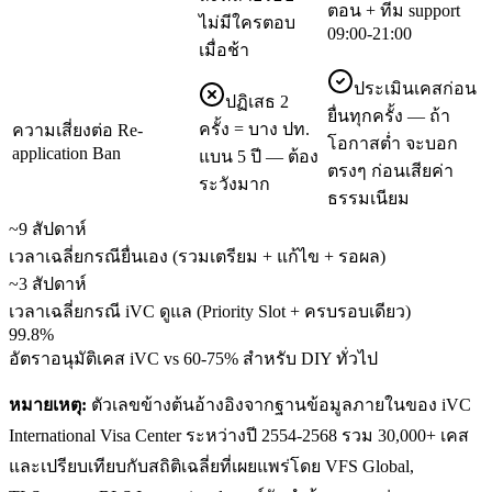
ตอน + ทีม support
ไม่มีใครตอบ
09:00-21:00
เมื่อช้า
ประเมินเคสก่อน
ปฏิเสธ 2
ยื่นทุกครั้ง — ถ้า
ครั้ง = บาง ปท.
ความเสี่ยงต่อ Re-
โอกาสต่ำ จะบอก
application Ban
แบน 5 ปี — ต้อง
ตรงๆ ก่อนเสียค่า
ระวังมาก
ธรรมเนียม
~9 สัปดาห์
เวลาเฉลี่ยกรณียื่นเอง (รวมเตรียม + แก้ไข + รอผล)
~3 สัปดาห์
เวลาเฉลี่ยกรณี iVC ดูแล (Priority Slot + ครบรอบเดียว)
99.8%
อัตราอนุมัติเคส iVC vs 60-75% สำหรับ DIY ทั่วไป
หมายเหตุ:
ตัวเลขข้างต้นอ้างอิงจากฐานข้อมูลภายในของ iVC
International Visa Center ระหว่างปี 2554-2568 รวม 30,000+ เคส
และเปรียบเทียบกับสถิติเฉลี่ยที่เผยแพร่โดย VFS Global,