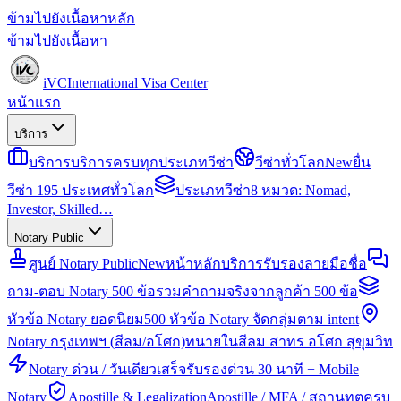
ข้ามไปยังเนื้อหาหลัก
ข้ามไปยังเนื้อหา
iVC
International Visa Center
หน้าแรก
บริการ
บริการ
บริการครบทุกประเภทวีซ่า
วีซ่าทั่วโลก
New
ยื่น
วีซ่า 195 ประเทศทั่วโลก
ประเภทวีซ่า
8 หมวด: Nomad,
Investor, Skilled…
Notary Public
ศูนย์ Notary Public
New
หน้าหลักบริการรับรองลายมือชื่อ
ถาม-ตอบ Notary 500 ข้อ
รวมคำถามจริงจากลูกค้า 500 ข้อ
หัวข้อ Notary ยอดนิยม
500 หัวข้อ Notary จัดกลุ่มตาม intent
Notary กรุงเทพฯ (สีลม/อโศก)
ทนายในสีลม สาทร อโศก สุขุมวิท
Notary ด่วน / วันเดียวเสร็จ
รับรองด่วน 30 นาที + Mobile
Notary
Apostille & Legalization
Apostille / MFA / สถานทูตครบ