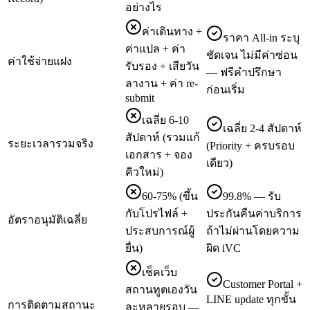
อย่างไร
ค่าเดินทาง +
ราคา All-in ระบุ
ค่าแปล + ค่า
ชัดเจน ไม่มีค่าซ่อน
ค่าใช้จ่ายแฝง
รับรอง + เสียวัน
— ฟรีคำปรึกษา
ลางาน + ค่า re-
ก่อนเริ่ม
submit
เฉลี่ย 6-10
เฉลี่ย 2-4 สัปดาห์
สัปดาห์ (รวมแก้
ระยะเวลารวมจริง
(Priority + ครบรอบ
เอกสาร + จอง
เดียว)
คิวใหม่)
60-75% (ขึ้น
99.8% — รับ
กับโปรไฟล์ +
ประกันคืนค่าบริการ
อัตราอนุมัติเฉลี่ย
ประสบการณ์ผู้
ถ้าไม่ผ่านโดยความ
ยื่น)
ผิด iVC
เช็คเว็บ
Customer Portal +
สถานทูตเองวัน
LINE update ทุกขั้น
การติดตามสถานะ
ละหลายรอบ —