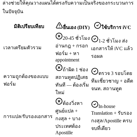
ล่างช่วยให้คุณวางแผนได้ตรงกับความเป็นจริงของกระบวนการ
ในปัจจุบัน
มิติเปรียบเทียบ
ยื่นเอง (DIY)
ใช้บริการ iVC
20-45 ชั่วโมง
1-2 ชั่วโมง ส่ง
อ่านกฎ + กรอก
เวลาเตรียมตัวรวม
เอกสารให้ iVC แล้ว
ฟอร์ม + หา
รอผล
appointment
ถ้าผิด 1 ช่อง
ตรวจ 3 รอบโดย
ความถูกต้องของแบบ
สถานทูตปฏิเสธ
ทีมเชี่ยวชาญ + อดีต
ฟอร์ม
ทันที — ต้องเริ่ม
จนท. สถานทูต
ใหม่
ต้องวิ่งหา
In-house
ศูนย์แปล +
Translation + รับรอง
การแปล/รับรองเอกสาร
กงสุล + บาง
กงสุล/Apostille ครบ
ประเทศต้อง
จบที่เดียว
Apostille