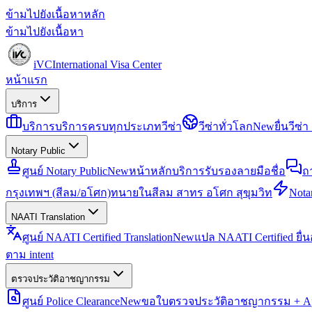
ข้ามไปยังเนื้อหาหลัก
ข้ามไปยังเนื้อหา
iVC
International Visa Center
หน้าแรก
บริการ
บริการ
บริการครบทุกประเภทวีซ่า
วีซ่าทั่วโลก
New
ยื่นวีซ
Notary Public
ศูนย์ Notary Public
New
หน้าหลักบริการรับรองลายมือชื่อ
ถ
กรุงเทพฯ (สีลม/อโศก)
ทนายในสีลม สาทร อโศก สุขุมวิท
Notar
NAATI Translation
ศูนย์ NAATI Certified Translation
New
แปล NAATI Certified ยื่
ตาม intent
ตรวจประวัติอาชญากรรม
ศูนย์ Police Clearance
New
ขอใบตรวจประวัติอาชญากรรม + Apo