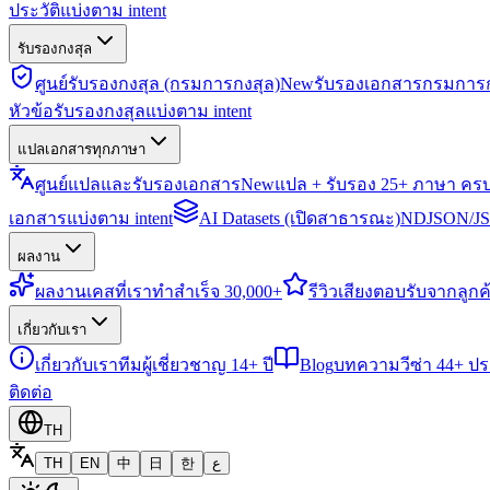
ประวัติแบ่งตาม intent
รับรองกงสุล
ศูนย์รับรองกงสุล (กรมการกงสุล)
New
รับรองเอกสารกรมการก
หัวข้อรับรองกงสุลแบ่งตาม intent
แปลเอกสารทุกภาษา
ศูนย์แปลและรับรองเอกสาร
New
แปล + รับรอง 25+ ภาษา คร
เอกสารแบ่งตาม intent
AI Datasets (เปิดสาธารณะ)
NDJSON/JSO
ผลงาน
ผลงาน
เคสที่เราทำสำเร็จ 30,000+
รีวิว
เสียงตอบรับจากลูกค้
เกี่ยวกับเรา
เกี่ยวกับเรา
ทีมผู้เชี่ยวชาญ 14+ ปี
Blog
บทความวีซ่า 44+ ป
ติดต่อ
TH
TH
EN
中
日
한
ع