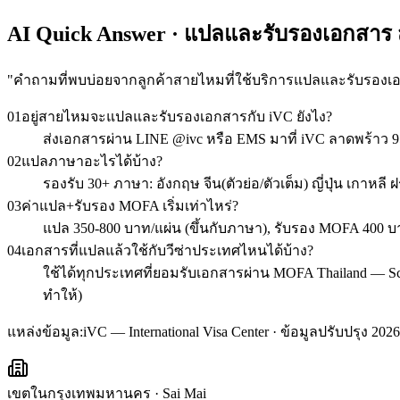
AI Quick Answer · แปลและรับรองเอกสาร
"
คำถามที่พบบ่อยจากลูกค้าสายไหมที่ใช้บริการแปลและรับรองเ
01
อยู่สายไหมจะแปลและรับรองเอกสารกับ iVC ยังไง?
ส่งเอกสารผ่าน LINE @ivc หรือ EMS มาที่ iVC ลาดพร้าว 
02
แปลภาษาอะไรได้บ้าง?
รองรับ 30+ ภาษา: อังกฤษ จีน(ตัวย่อ/ตัวเต็ม) ญี่ปุ่น เกาหลี
03
ค่าแปล+รับรอง MOFA เริ่มเท่าไหร่?
แปล 350-800 บาท/แผ่น (ขึ้นกับภาษา), รับรอง MOFA 400 บา
04
เอกสารที่แปลแล้วใช้กับวีซ่าประเทศไหนได้บ้าง?
ใช้ได้ทุกประเทศที่ยอมรับเอกสารผ่าน MOFA Thailand — Schen
ทำให้)
แหล่งข้อมูล:
iVC — International Visa Center · ข้อมูลปรับปรุง 2026
เขตในกรุงเทพมหานคร
·
Sai Mai