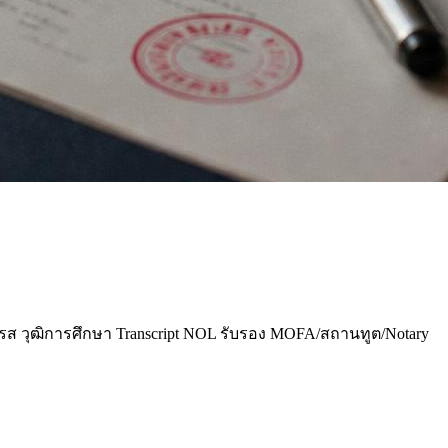
วุฒิการศึกษา Transcript NOL รับรอง MOFA/สถานทูต/Notary