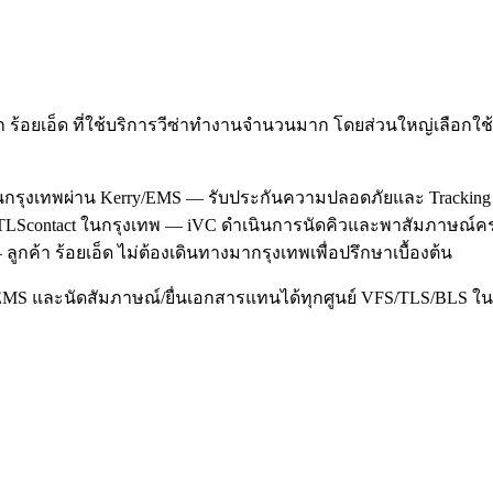
ก ร้อยเอ็ด ที่ใช้บริการวีซ่าทำงานจำนวนมาก โดยส่วนใหญ่เลือก
งานกรุงเทพผ่าน Kerry/EMS — รับประกันความปลอดภัยและ Tracking
al/TLScontact ในกรุงเทพ — iVC ดำเนินการนัดคิวและพาสัมภาษณ์คร
ูกค้า ร้อยเอ็ด ไม่ต้องเดินทางมากรุงเทพเพื่อปรึกษาเบื้องต้น
/EMS และนัดสัมภาษณ์/ยื่นเอกสารแทนได้ทุกศูนย์ VFS/TLS/BLS ใน