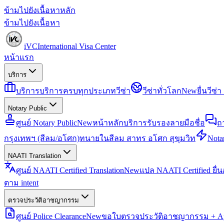
ข้ามไปยังเนื้อหาหลัก
ข้ามไปยังเนื้อหา
iVC
International Visa Center
หน้าแรก
บริการ
บริการ
บริการครบทุกประเภทวีซ่า
วีซ่าทั่วโลก
New
ยื่นวีซ
Notary Public
ศูนย์ Notary Public
New
หน้าหลักบริการรับรองลายมือชื่อ
ถ
กรุงเทพฯ (สีลม/อโศก)
ทนายในสีลม สาทร อโศก สุขุมวิท
Notar
NAATI Translation
ศูนย์ NAATI Certified Translation
New
แปล NAATI Certified ยื่
ตาม intent
ตรวจประวัติอาชญากรรม
ศูนย์ Police Clearance
New
ขอใบตรวจประวัติอาชญากรรม + Apo