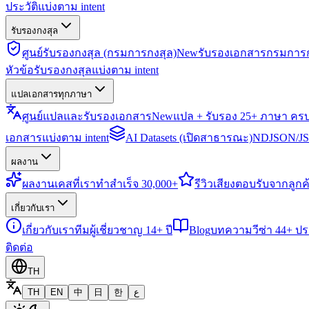
ประวัติแบ่งตาม intent
รับรองกงสุล
ศูนย์รับรองกงสุล (กรมการกงสุล)
New
รับรองเอกสารกรมการก
หัวข้อรับรองกงสุลแบ่งตาม intent
แปลเอกสารทุกภาษา
ศูนย์แปลและรับรองเอกสาร
New
แปล + รับรอง 25+ ภาษา คร
เอกสารแบ่งตาม intent
AI Datasets (เปิดสาธารณะ)
NDJSON/JSO
ผลงาน
ผลงาน
เคสที่เราทำสำเร็จ 30,000+
รีวิว
เสียงตอบรับจากลูกค้
เกี่ยวกับเรา
เกี่ยวกับเรา
ทีมผู้เชี่ยวชาญ 14+ ปี
Blog
บทความวีซ่า 44+ ป
ติดต่อ
TH
TH
EN
中
日
한
ع