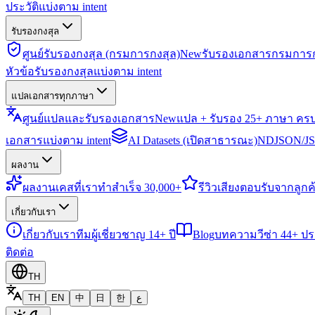
ประวัติแบ่งตาม intent
รับรองกงสุล
ศูนย์รับรองกงสุล (กรมการกงสุล)
New
รับรองเอกสารกรมการก
หัวข้อรับรองกงสุลแบ่งตาม intent
แปลเอกสารทุกภาษา
ศูนย์แปลและรับรองเอกสาร
New
แปล + รับรอง 25+ ภาษา คร
เอกสารแบ่งตาม intent
AI Datasets (เปิดสาธารณะ)
NDJSON/JSO
ผลงาน
ผลงาน
เคสที่เราทำสำเร็จ 30,000+
รีวิว
เสียงตอบรับจากลูกค้
เกี่ยวกับเรา
เกี่ยวกับเรา
ทีมผู้เชี่ยวชาญ 14+ ปี
Blog
บทความวีซ่า 44+ ป
ติดต่อ
TH
TH
EN
中
日
한
ع