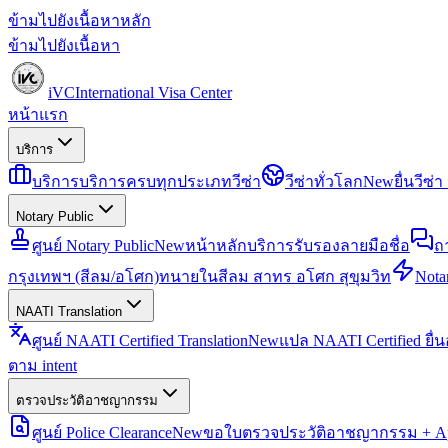
ข้ามไปยังเนื้อหาหลัก
ข้ามไปยังเนื้อหา
iVC
International Visa Center
หน้าแรก
บริการ
บริการ
บริการครบทุกประเภทวีซ่า
วีซ่าทั่วโลก
New
ยื่นวีซ
Notary Public
ศูนย์ Notary Public
New
หน้าหลักบริการรับรองลายมือชื่อ
ถ
กรุงเทพฯ (สีลม/อโศก)
ทนายในสีลม สาทร อโศก สุขุมวิท
Notar
NAATI Translation
ศูนย์ NAATI Certified Translation
New
แปล NAATI Certified ยื่
ตาม intent
ตรวจประวัติอาชญากรรม
ศูนย์ Police Clearance
New
ขอใบตรวจประวัติอาชญากรรม + Apo