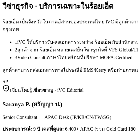
วีซ่าธุรกิจ
· บริการเฉพาะใน
ร้อยเอ็ด
ร้อยเอ็ด เป็นจังหวัดในภาคอีสานของประเทศไทย iVC มีลูกค้าจาก
กรุงเทพ
1
iVC ให้บริการรับ-ส่งเอกสารระหว่าง ร้อยเอ็ด กับสำนัก
2
ลูกค้าจาก ร้อยเอ็ด หลายเคสยื่นวีซ่าธุรกิจที่ VFS Glob
3
Video Consult ภาษาไทยพร้อมที่ปรึกษา MOFA-Certified — ล
ลูกค้าสามารถส่งเอกสารทางไปรษณีย์ EMS/Kerry หรือถ่ายภาพเ
SP
เขียนโดยผู้เชี่ยวชาญ · iVC Editorial
Saranya P.
(
ศรัญญา ป.
)
Senior Consultant — APAC Desk (JP/KR/CN/TW/SG)
ประสบการณ์:
9
ปี
·
เคสที่ดูแล:
6,400+ APAC (รวม Gold Card 180+