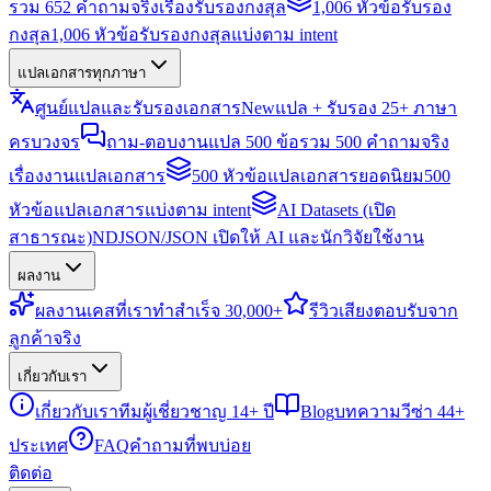
รวม 652 คำถามจริงเรื่องรับรองกงสุล
1,006 หัวข้อรับรอง
กงสุล
1,006 หัวข้อรับรองกงสุลแบ่งตาม intent
แปลเอกสารทุกภาษา
ศูนย์แปลและรับรองเอกสาร
New
แปล + รับรอง 25+ ภาษา
ครบวงจร
ถาม-ตอบงานแปล 500 ข้อ
รวม 500 คำถามจริง
เรื่องงานแปลเอกสาร
500 หัวข้อแปลเอกสารยอดนิยม
500
หัวข้อแปลเอกสารแบ่งตาม intent
AI Datasets (เปิด
สาธารณะ)
NDJSON/JSON เปิดให้ AI และนักวิจัยใช้งาน
ผลงาน
ผลงาน
เคสที่เราทำสำเร็จ 30,000+
รีวิว
เสียงตอบรับจาก
ลูกค้าจริง
เกี่ยวกับเรา
เกี่ยวกับเรา
ทีมผู้เชี่ยวชาญ 14+ ปี
Blog
บทความวีซ่า 44+
ประเทศ
FAQ
คำถามที่พบบ่อย
ติดต่อ