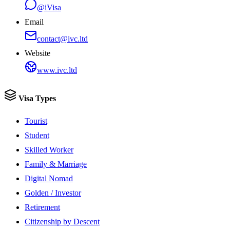
@iVisa
Email
contact@ivc.ltd
Website
www.ivc.ltd
Visa Types
Tourist
Student
Skilled Worker
Family & Marriage
Digital Nomad
Golden / Investor
Retirement
Citizenship by Descent