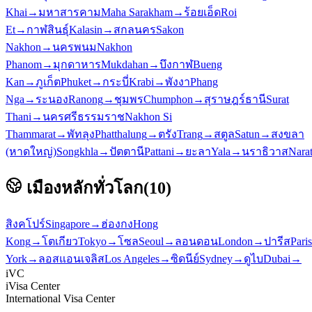
Khai
→
มหาสารคาม
Maha Sarakham
→
ร้อยเอ็ด
Roi
Et
→
กาฬสินธุ์
Kalasin
→
สกลนคร
Sakon
Nakhon
→
นครพนม
Nakhon
Phanom
→
มุกดาหาร
Mukdahan
→
บึงกาฬ
Bueng
Kan
→
ภูเก็ต
Phuket
→
กระบี่
Krabi
→
พังงา
Phang
Nga
→
ระนอง
Ranong
→
ชุมพร
Chumphon
→
สุราษฎร์ธานี
Surat
Thani
→
นครศรีธรรมราช
Nakhon Si
Thammarat
→
พัทลุง
Phatthalung
→
ตรัง
Trang
→
สตูล
Satun
→
สงขลา
(หาดใหญ่)
Songkhla
→
ปัตตานี
Pattani
→
ยะลา
Yala
→
นราธิวาส
Nara
เมืองหลักทั่วโลก
(
10
)
สิงคโปร์
Singapore
→
ฮ่องกง
Hong
Kong
→
โตเกียว
Tokyo
→
โซล
Seoul
→
ลอนดอน
London
→
ปารีส
Paris
York
→
ลอสแอนเจลิส
Los Angeles
→
ซิดนีย์
Sydney
→
ดูไบ
Dubai
→
iVC
iVisa Center
International Visa Center