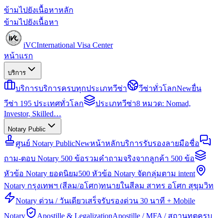
ข้ามไปยังเนื้อหาหลัก
ข้ามไปยังเนื้อหา
iVC
International Visa Center
หน้าแรก
บริการ
บริการ
บริการครบทุกประเภทวีซ่า
วีซ่าทั่วโลก
New
ยื่น
วีซ่า 195 ประเทศทั่วโลก
ประเภทวีซ่า
8 หมวด: Nomad,
Investor, Skilled…
Notary Public
ศูนย์ Notary Public
New
หน้าหลักบริการรับรองลายมือชื่อ
ถาม-ตอบ Notary 500 ข้อ
รวมคำถามจริงจากลูกค้า 500 ข้อ
หัวข้อ Notary ยอดนิยม
500 หัวข้อ Notary จัดกลุ่มตาม intent
Notary กรุงเทพฯ (สีลม/อโศก)
ทนายในสีลม สาทร อโศก สุขุมวิท
Notary ด่วน / วันเดียวเสร็จ
รับรองด่วน 30 นาที + Mobile
Notary
Apostille & Legalization
Apostille / MFA / สถานทูตครบ