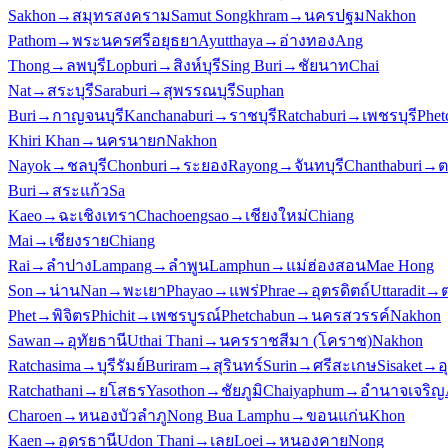
Sakhon
→
สมุทรสงคราม
Samut Songkhram
→
นครปฐม
Nakhon
Pathom
→
พระนครศรีอยุธยา
Ayutthaya
→
อ่างทอง
Ang
Thong
→
ลพบุรี
Lopburi
→
สิงห์บุรี
Sing Buri
→
ชัยนาท
Chai
Nat
→
สระบุรี
Saraburi
→
สุพรรณบุรี
Suphan
Buri
→
กาญจนบุรี
Kanchanaburi
→
ราชบุรี
Ratchaburi
→
เพชรบุรี
Phet
Khiri Khan
→
นครนายก
Nakhon
Nayok
→
ชลบุรี
Chonburi
→
ระยอง
Rayong
→
จันทบุรี
Chanthaburi
→
ต
Buri
→
สระแก้ว
Sa
Kaeo
→
ฉะเชิงเทรา
Chachoengsao
→
เชียงใหม่
Chiang
Mai
→
เชียงราย
Chiang
Rai
→
ลำปาง
Lampang
→
ลำพูน
Lamphun
→
แม่ฮ่องสอน
Mae Hong
Son
→
น่าน
Nan
→
พะเยา
Phayao
→
แพร่
Phrae
→
อุตรดิตถ์
Uttaradit
→
Phet
→
พิจิตร
Phichit
→
เพชรบูรณ์
Phetchabun
→
นครสวรรค์
Nakhon
Sawan
→
อุทัยธานี
Uthai Thani
→
นครราชสีมา (โคราช)
Nakhon
Ratchasima
→
บุรีรัมย์
Buriram
→
สุรินทร์
Surin
→
ศรีสะเกษ
Sisaket
→
อ
Ratchathani
→
ยโสธร
Yasothon
→
ชัยภูมิ
Chaiyaphum
→
อำนาจเจริญ
Charoen
→
หนองบัวลำภู
Nong Bua Lamphu
→
ขอนแก่น
Khon
Kaen
→
อุดรธานี
Udon Thani
→
เลย
Loei
→
หนองคาย
Nong