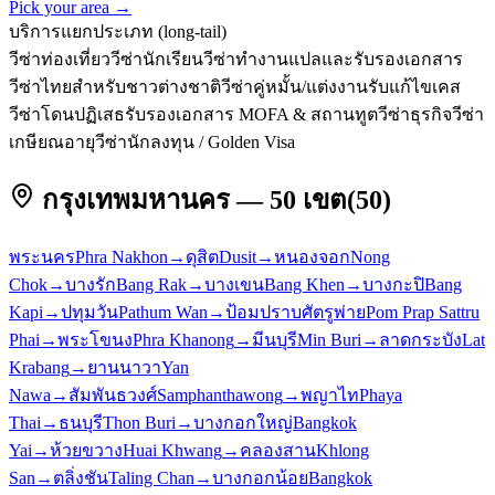
Pick your area →
บริการแยกประเภท (long-tail)
วีซ่าท่องเที่ยว
วีซ่านักเรียน
วีซ่าทำงาน
แปลและรับรองเอกสาร
วีซ่าไทยสำหรับชาวต่างชาติ
วีซ่าคู่หมั้น/แต่งงาน
รับแก้ไขเคส
วีซ่าโดนปฏิเสธ
รับรองเอกสาร MOFA & สถานทูต
วีซ่าธุรกิจ
วีซ่า
เกษียณอายุ
วีซ่านักลงทุน / Golden Visa
กรุงเทพมหานคร — 50 เขต
(
50
)
พระนคร
Phra Nakhon
→
ดุสิต
Dusit
→
หนองจอก
Nong
Chok
→
บางรัก
Bang Rak
→
บางเขน
Bang Khen
→
บางกะปิ
Bang
Kapi
→
ปทุมวัน
Pathum Wan
→
ป้อมปราบศัตรูพ่าย
Pom Prap Sattru
Phai
→
พระโขนง
Phra Khanong
→
มีนบุรี
Min Buri
→
ลาดกระบัง
Lat
Krabang
→
ยานนาวา
Yan
Nawa
→
สัมพันธวงศ์
Samphanthawong
→
พญาไท
Phaya
Thai
→
ธนบุรี
Thon Buri
→
บางกอกใหญ่
Bangkok
Yai
→
ห้วยขวาง
Huai Khwang
→
คลองสาน
Khlong
San
→
ตลิ่งชัน
Taling Chan
→
บางกอกน้อย
Bangkok