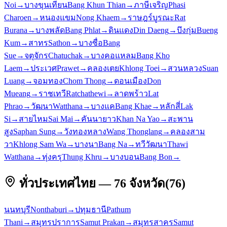
Noi
→
บางขุนเทียน
Bang Khun Thian
→
ภาษีเจริญ
Phasi
Charoen
→
หนองแขม
Nong Khaem
→
ราษฎร์บูรณะ
Rat
Burana
→
บางพลัด
Bang Phlat
→
ดินแดง
Din Daeng
→
บึงกุ่ม
Bueng
Kum
→
สาทร
Sathon
→
บางซื่อ
Bang
Sue
→
จตุจักร
Chatuchak
→
บางคอแหลม
Bang Kho
Laem
→
ประเวศ
Prawet
→
คลองเตย
Khlong Toei
→
สวนหลวง
Suan
Luang
→
จอมทอง
Chom Thong
→
ดอนเมือง
Don
Mueang
→
ราชเทวี
Ratchathewi
→
ลาดพร้าว
Lat
Phrao
→
วัฒนา
Watthana
→
บางแค
Bang Khae
→
หลักสี่
Lak
Si
→
สายไหม
Sai Mai
→
คันนายาว
Khan Na Yao
→
สะพาน
สูง
Saphan Sung
→
วังทองหลาง
Wang Thonglang
→
คลองสาม
วา
Khlong Sam Wa
→
บางนา
Bang Na
→
ทวีวัฒนา
Thawi
Watthana
→
ทุ่งครุ
Thung Khru
→
บางบอน
Bang Bon
→
ทั่วประเทศไทย — 76 จังหวัด
(
76
)
นนทบุรี
Nonthaburi
→
ปทุมธานี
Pathum
Thani
→
สมุทรปราการ
Samut Prakan
→
สมุทรสาคร
Samut