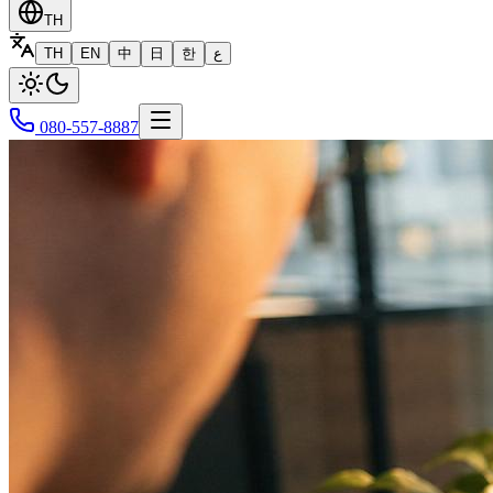
TH
TH
EN
中
日
한
ع
080-557-8887