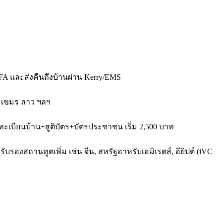
FA และส่งคืนถึงบ้านผ่าน Kerry/EMS
่า เขมร ลาว ฯลฯ
ทะเบียนบ้าน+สูติบัตร+บัตรประชาชน เริ่ม 2,500 บาท
บรองสถานทูตเพิ่ม เช่น จีน, สหรัฐอาหรับเอมิเรตส์, อียิปต์ (iVC