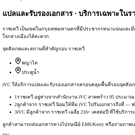
แปลและรับรองเอกสาร
· บริการเฉพาะใน
รา
ราชเทวี เป็นเขตในกรุงเทพมหานครที่มีประชากรหนาแน่นและมีผู
ใจกลางเมืองได้สะดวก
จุดสังเกตและสถานที่สำคัญรอบ
ราชเทวี
พญาไท
ประตูน้ำ
iVC ให้บริการ
แปลและรับรองเอกสาร
ครอบคลุมพื้นที่รอบจุดสังเก
1
ราชเทวี อยู่ห่างจากสำนักงาน iVC ลาดพร้าว 95 ประมาณ 
2
ลูกค้าจาก ราชเทวี นิยมให้ทีม iVC ไปรับเอกสารถึงที่ — 
3
iVC มีลูกค้าจาก ราชเทวี เฉลี่ย 216+ เคสต่อปี ที่ใช้บร
ลูกค้าสามารถส่งเอกสารทางไปรษณีย์ EMS/Kerry หรือถ่ายภาพเ