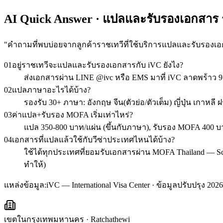
AI Quick Answer · แปลและรับรองเอกสาร 
"
คำถามที่พบบ่อยจากลูกค้าราชเทวีที่ใช้บริการแปลและรับรองเ
01
อยู่ราชเทวีจะแปลและรับรองเอกสารกับ iVC ยังไง?
ส่งเอกสารผ่าน LINE @ivc หรือ EMS มาที่ iVC ลาดพร้าว 
02
แปลภาษาอะไรได้บ้าง?
รองรับ 30+ ภาษา: อังกฤษ จีน(ตัวย่อ/ตัวเต็ม) ญี่ปุ่น เกาหลี
03
ค่าแปล+รับรอง MOFA เริ่มเท่าไหร่?
แปล 350-800 บาท/แผ่น (ขึ้นกับภาษา), รับรอง MOFA 400 บา
04
เอกสารที่แปลแล้วใช้กับวีซ่าประเทศไหนได้บ้าง?
ใช้ได้ทุกประเทศที่ยอมรับเอกสารผ่าน MOFA Thailand — Schen
ทำให้)
แหล่งข้อมูล:
iVC — International Visa Center · ข้อมูลปรับปรุง 2026
เขตในกรุงเทพมหานคร
·
Ratchathewi