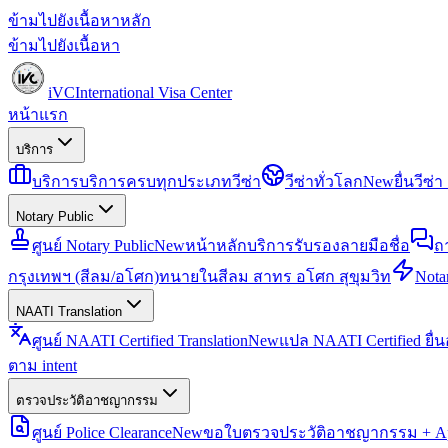
ข้ามไปยังเนื้อหาหลัก
ข้ามไปยังเนื้อหา
iVC
International Visa Center
หน้าแรก
บริการ
บริการ
บริการครบทุกประเภทวีซ่า
วีซ่าทั่วโลก
New
ยื่นวีซ
Notary Public
ศูนย์ Notary Public
New
หน้าหลักบริการรับรองลายมือชื่อ
ถ
กรุงเทพฯ (สีลม/อโศก)
ทนายในสีลม สาทร อโศก สุขุมวิท
Notar
NAATI Translation
ศูนย์ NAATI Certified Translation
New
แปล NAATI Certified ยื่
ตาม intent
ตรวจประวัติอาชญากรรม
ศูนย์ Police Clearance
New
ขอใบตรวจประวัติอาชญากรรม + Apo