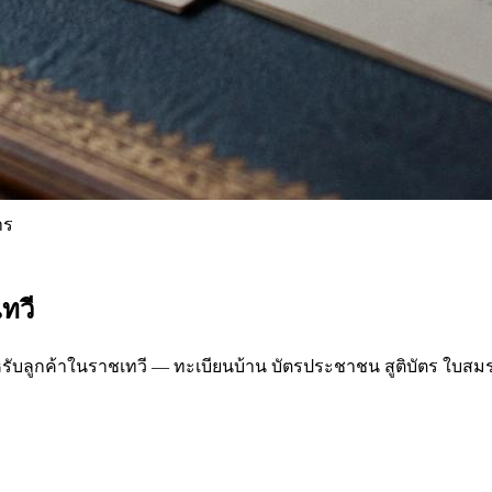
าร
ทวี
ูกค้าในราชเทวี — ทะเบียนบ้าน บัตรประชาชน สูติบัตร ใบสมรส 