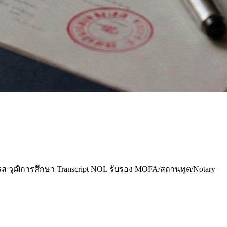
วุฒิการศึกษา Transcript NOL รับรอง MOFA/สถานทูต/Notary