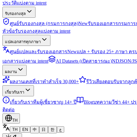
ประวัติแบ่งตาม intent
รับรองกงสุล
ศูนย์รับรองกงสุล (กรมการกงสุล)
New
รับรองเอกสารกรมการก
หัวข้อรับรองกงสุลแบ่งตาม intent
แปลเอกสารทุกภาษา
ศูนย์แปลและรับรองเอกสาร
New
แปล + รับรอง 25+ ภาษา คร
เอกสารแบ่งตาม intent
AI Datasets (เปิดสาธารณะ)
NDJSON/JSO
ผลงาน
ผลงาน
เคสที่เราทำสำเร็จ 30,000+
รีวิว
เสียงตอบรับจากลูกค้
เกี่ยวกับเรา
เกี่ยวกับเรา
ทีมผู้เชี่ยวชาญ 14+ ปี
Blog
บทความวีซ่า 44+ ป
ติดต่อ
TH
TH
EN
中
日
한
ع