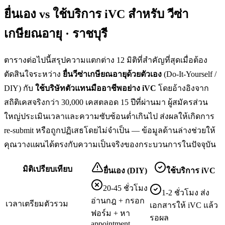
ยื่นเอง vs ใช้บริการ iVC สำหรับ
วีซ่า
เกษียณอายุ · ราชบุรี
ตารางต่อไปนี้สรุปความแตกต่าง 12 มิติที่สำคัญที่สุดเมื่อต้อง
ตัดสินใจระหว่าง
ยื่น
วีซ่าเกษียณอายุ
ด้วยตัวเอง
(Do-It-Yourself /
DIY) กับ
ใช้บริษัทตัวแทนมืออาชีพอย่าง iVC
โดยอ้างอิงจาก
สถิติเคสจริงกว่า 30,000 เคสตลอด 15 ปีที่ผ่านมา ผู้สมัครส่วน
ใหญ่ประเมินเวลาและความซับซ้อนต่ำเกินไป ส่งผลให้เกิดการ
re-submit หรือถูกปฏิเสธโดยไม่จำเป็น — ข้อมูลด้านล่างช่วยให้
คุณวางแผนได้ตรงกับความเป็นจริงของกระบวนการในปัจจุบัน
มิติเปรียบเทียบ
ยื่นเอง (DIY)
ใช้บริการ iVC
20-45 ชั่วโมง
1-2 ชั่วโมง ส่ง
อ่านกฎ + กรอก
เวลาเตรียมตัวรวม
เอกสารให้ iVC แล้ว
ฟอร์ม + หา
รอผล
appointment