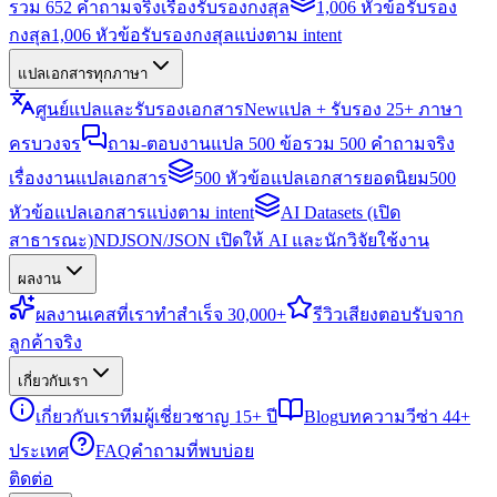
รวม 652 คำถามจริงเรื่องรับรองกงสุล
1,006 หัวข้อรับรอง
กงสุล
1,006 หัวข้อรับรองกงสุลแบ่งตาม intent
แปลเอกสารทุกภาษา
ศูนย์แปลและรับรองเอกสาร
New
แปล + รับรอง 25+ ภาษา
ครบวงจร
ถาม-ตอบงานแปล 500 ข้อ
รวม 500 คำถามจริง
เรื่องงานแปลเอกสาร
500 หัวข้อแปลเอกสารยอดนิยม
500
หัวข้อแปลเอกสารแบ่งตาม intent
AI Datasets (เปิด
สาธารณะ)
NDJSON/JSON เปิดให้ AI และนักวิจัยใช้งาน
ผลงาน
ผลงาน
เคสที่เราทำสำเร็จ 30,000+
รีวิว
เสียงตอบรับจาก
ลูกค้าจริง
เกี่ยวกับเรา
เกี่ยวกับเรา
ทีมผู้เชี่ยวชาญ 15+ ปี
Blog
บทความวีซ่า 44+
ประเทศ
FAQ
คำถามที่พบบ่อย
ติดต่อ