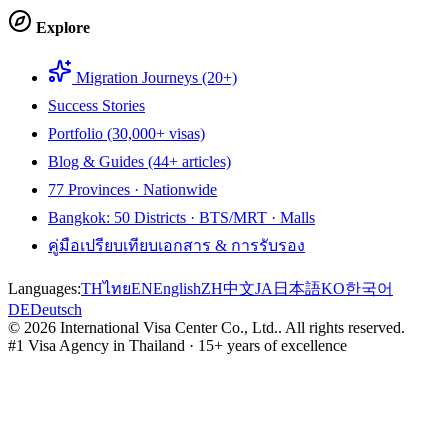
Explore
Migration Journeys (20+)
Success Stories
Portfolio (30,000+ visas)
Blog & Guides (44+ articles)
77 Provinces · Nationwide
Bangkok: 50 Districts · BTS/MRT · Malls
คู่มือเปรียบเทียบเอกสาร & การรับรอง
Languages:
TH
ไทย
EN
English
ZH
中文
JA
日本語
KO
한국어
DE
Deutsch
©
2026
International Visa Center Co., Ltd.
.
All rights reserved.
#1 Visa Agency in Thailand · 15+ years of excellence