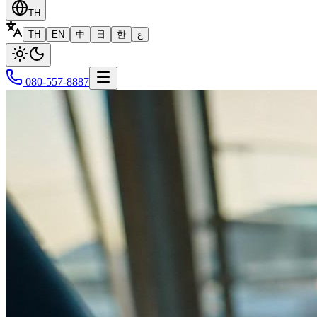
TH
TH
EN
中
日
한
ع
080-557-8887