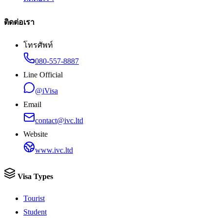
ติดต่อเรา
โทรศัพท์
080-557-8887
Line Official
@iVisa
Email
contact@ivc.ltd
Website
www.ivc.ltd
Visa Types
Tourist
Student