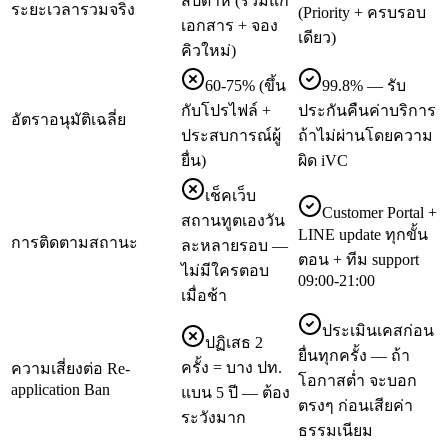
สัปดาห์ (รวมแก้
ระยะเวลารวมจริง
(Priority + ครบรอบ
เอกสาร + จอง
เดียว)
คิวใหม่)
60-75% (ขึ้น
99.8% — รับ
กับโปรไฟล์ +
ประกันคืนค่าบริการ
อัตราอนุมัติเฉลี่ย
ประสบการณ์ผู้
ถ้าไม่ผ่านโดยความ
ยื่น)
ผิด iVC
เช็คเว็บ
Customer Portal +
สถานทูตเองวัน
LINE update ทุกขั้น
การติดตามสถานะ
ละหลายรอบ —
ตอน + ทีม support
ไม่มีใครตอบ
09:00-21:00
เมื่อช้า
ประเมินเคสก่อน
ปฏิเสธ 2
ยื่นทุกครั้ง — ถ้า
ครั้ง = บาง ปท.
ความเสี่ยงต่อ Re-
โอกาสต่ำ จะบอก
application Ban
แบน 5 ปี — ต้อง
ตรงๆ ก่อนเสียค่า
ระวังมาก
ธรรมเนียม