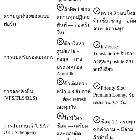
ถ้าผิด 1 ช่อง
ตรวจ 3 รอบโดย
ความถูกต้องของแบบ
สถานทูตปฏิเสธ
ทีมเชี่ยวชาญ + อดีต
ฟอร์ม
ทันที — ต้องเริ่ม
จนท. สถานทูต
ใหม่
ต้องวิ่งหา
In-house
ศูนย์แปล +
Translation + รับรอง
การแปล/รับรองเอกสาร
กงสุล + บาง
กงสุล/Apostille ครบ
ประเทศต้อง
จบที่เดียว
Apostille
คิวเต็มล่วง
Priority Slot +
การจองคิวยื่น
หน้า 4-8 สัปดาห์
Premium Lounge รับ
(VFS/TLS/BLS)
— ต้อง refresh
เคสด่วน 3-7 วัน
เองทุกวัน
ไม่มีใคร
ซ้อม 1:1 ครบทุก
การสัมภาษณ์ (USA /
ซ้อม — เครียด
ชุดคำถาม + มีล่าม
UK / Schengen)
และตอบผิด
ถ้าจำเป็น