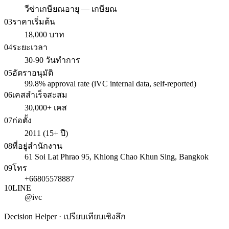
วีซ่าเกษียณอายุ — เกษียณ
03
ราคาเริ่มต้น
18,000 บาท
04
ระยะเวลา
30-90 วันทำการ
05
อัตราอนุมัติ
99.8% approval rate (iVC internal data, self-reported)
06
เคสสำเร็จสะสม
30,000+ เคส
07
ก่อตั้ง
2011 (15+ ปี)
08
ที่อยู่สำนักงาน
61 Soi Lat Phrao 95, Khlong Chao Khun Sing, Bangkok
09
โทร
+66805578887
10
LINE
@ivc
Decision Helper · เปรียบเทียบเชิงลึก