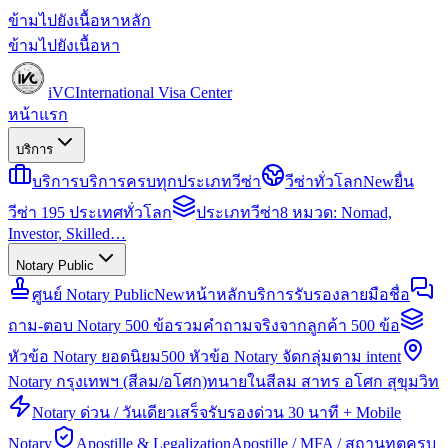
ข้ามไปยังเนื้อหาหลัก
ข้ามไปยังเนื้อหา
iVC
International Visa Center
หน้าแรก
บริการ
บริการ
บริการครบทุกประเภทวีซ่า
วีซ่าทั่วโลก
New
ยื่น
วีซ่า 195 ประเทศทั่วโลก
ประเภทวีซ่า
8 หมวด: Nomad,
Investor, Skilled…
Notary Public
ศูนย์ Notary Public
New
หน้าหลักบริการรับรองลายมือชื่อ
ถาม-ตอบ Notary 500 ข้อ
รวมคำถามจริงจากลูกค้า 500 ข้อ
หัวข้อ Notary ยอดนิยม
500 หัวข้อ Notary จัดกลุ่มตาม intent
Notary กรุงเทพฯ (สีลม/อโศก)
ทนายในสีลม สาทร อโศก สุขุมวิท
Notary ด่วน / วันเดียวเสร็จ
รับรองด่วน 30 นาที + Mobile
Notary
Apostille & Legalization
Apostille / MFA / สถานทูตครบ