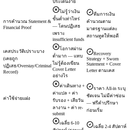
ประเด็นง่าย
ไม่รู้ว่าเงิน
ทีมการเงิน
ขั้นต่ำเท่าไหร่
การคำนวณ Statement &
คำนวณตาม
— โดนปฏิเสธ
Financial Proof
มาตรฐานแต่ละ
เพราะ
สถานทูตให้พอดี
insufficient funds
โอกาสผ่าน
เคสประวัติเปราะบาง
Recovery
ต่ำมาก — แทบ
(เคยถูก
Strategy + Sworn
ไม่รู้ต้องเขียน
Statement + Cover
ปฏิเสธ/Overstay/Criminal
Cover Letter
Letter ตามเคส
Record)
อย่างไร
ค่าเดินทาง +
ราคา All-in ระบุ
ค่าแปล + ค่า
ชัดเจน ไม่มีค่าซ่อน
ค่าใช้จ่ายแฝง
รับรอง + เสียวัน
— ฟรีคำปรึกษา
ลางาน + ค่า re-
ก่อนเริ่ม
submit
เฉลี่ย 6-10
เฉลี่ย 2-4 สัปดาห์