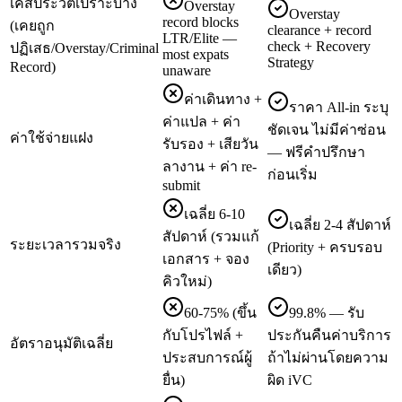
เคสประวัติเปราะบาง
Overstay
Overstay
record blocks
(เคยถูก
clearance + record
LTR/Elite —
check + Recovery
ปฏิเสธ/Overstay/Criminal
most expats
Strategy
Record)
unaware
ค่าเดินทาง +
ราคา All-in ระบุ
ค่าแปล + ค่า
ชัดเจน ไม่มีค่าซ่อน
ค่าใช้จ่ายแฝง
รับรอง + เสียวัน
— ฟรีคำปรึกษา
ลางาน + ค่า re-
ก่อนเริ่ม
submit
เฉลี่ย 6-10
เฉลี่ย 2-4 สัปดาห์
สัปดาห์ (รวมแก้
ระยะเวลารวมจริง
(Priority + ครบรอบ
เอกสาร + จอง
เดียว)
คิวใหม่)
60-75% (ขึ้น
99.8% — รับ
กับโปรไฟล์ +
ประกันคืนค่าบริการ
อัตราอนุมัติเฉลี่ย
ประสบการณ์ผู้
ถ้าไม่ผ่านโดยความ
ยื่น)
ผิด iVC