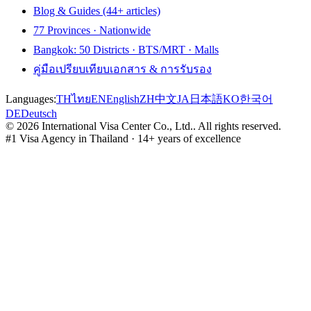
Blog & Guides (44+ articles)
77 Provinces · Nationwide
Bangkok: 50 Districts · BTS/MRT · Malls
คู่มือเปรียบเทียบเอกสาร & การรับรอง
Languages:
TH
ไทย
EN
English
ZH
中文
JA
日本語
KO
한국어
DE
Deutsch
©
2026
International Visa Center Co., Ltd.
.
All rights reserved.
#1 Visa Agency in Thailand · 14+ years of excellence