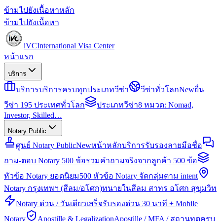
ข้ามไปยังเนื้อหาหลัก
ข้ามไปยังเนื้อหา
iVC
International Visa Center
หน้าแรก
บริการ
บริการ
บริการครบทุกประเภทวีซ่า
วีซ่าทั่วโลก
New
ยื่น
วีซ่า 195 ประเทศทั่วโลก
ประเภทวีซ่า
8 หมวด: Nomad,
Investor, Skilled…
Notary Public
ศูนย์ Notary Public
New
หน้าหลักบริการรับรองลายมือชื่อ
ถาม-ตอบ Notary 500 ข้อ
รวมคำถามจริงจากลูกค้า 500 ข้อ
หัวข้อ Notary ยอดนิยม
500 หัวข้อ Notary จัดกลุ่มตาม intent
Notary กรุงเทพฯ (สีลม/อโศก)
ทนายในสีลม สาทร อโศก สุขุมวิท
Notary ด่วน / วันเดียวเสร็จ
รับรองด่วน 30 นาที + Mobile
Notary
Apostille & Legalization
Apostille / MFA / สถานทูตครบ