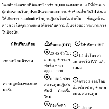
โดยอ้างอิงจากสถิติเคสจริงกว่า 30,000 เคสตลอด 14 ปีที่ผ่านมา
ผู้สมัครส่วนใหญ่ประเมินเวลาและความซับซ้อนต่ำเกินไป ส่งผล
ให้เกิดการ re-submit หรือถูกปฏิเสธโดยไม่จำเป็น — ข้อมูลด้าน
ล่างช่วยให้คุณวางแผนได้ตรงกับความเป็นจริงของกระบวนการ
ในปัจจุบัน
มิติเปรียบเทียบ
ยื่นเอง (DIY)
ใช้บริการ iVC
20-45 ชั่วโมง
1-2 ชั่วโมง ส่ง
อ่านกฎ + กรอก
เวลาเตรียมตัวรวม
เอกสารให้ iVC แล้ว
ฟอร์ม + หา
รอผล
appointment
ถ้าผิด 1 ช่อง
ตรวจ 3 รอบโดย
ความถูกต้องของแบบ
สถานทูตปฏิเสธ
ทีมเชี่ยวชาญ + อดีต
ฟอร์ม
ทันที — ต้องเริ่ม
จนท. สถานทูต
ใหม่
ต้องวิ่งหา
In-house