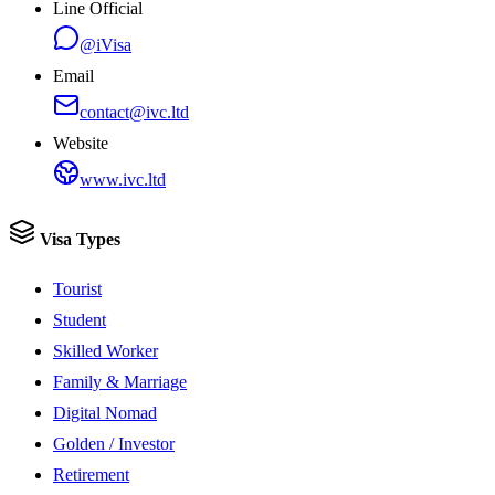
Line Official
@iVisa
Email
contact@ivc.ltd
Website
www.ivc.ltd
Visa Types
Tourist
Student
Skilled Worker
Family & Marriage
Digital Nomad
Golden / Investor
Retirement