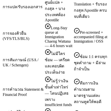
ศูนย์แปล +
Translation + รับรอง
การแปล/รับรองเอกสาร
กงสุล + บาง
กงสุล/Apostille ครบ
ประเทศต้อง
จบที่เดียว
Apostille
Long-Stay
queue at
Pre-screened +
การจองคิวยื่น
Immigration
accompanied filing at
(VFS/TLS/BLS)
Chaeng Wattana
Immigration / OSS
— 4-6 hours wait
ไม่มีใคร
ซ้อม 1:1 ครบทุก
การสัมภาษณ์ (USA /
ซ้อม — เครียด
ชุดคำถาม + มีล่าม
UK / Schengen)
และตอบผิด
ถ้าจำเป็น
ประเด็นง่าย
ไม่รู้ว่าเงิน
ทีมการเงิน
ขั้นต่ำเท่าไหร่
การคำนวณ Statement &
คำนวณตาม
— โดนปฏิเสธ
Financial Proof
มาตรฐานแต่ละ
เพราะ
สถานทูตให้พอดี
insufficient funds