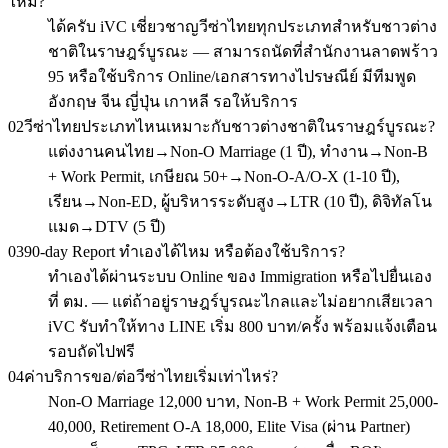
ไหม?
ได้ครับ iVC เชี่ยวชาญวีซ่าไทยทุกประเภทสำหรับชาวต่าง
ชาติในราษฎร์บูรณะ — สามารถนัดที่สำนักงานลาดพร้าว
95 หรือใช้บริการ Online/เอกสารทางไปรษณีย์ มีทีมพูด
อังกฤษ จีน ญี่ปุ่น เกาหลี รอให้บริการ
02
วีซ่าไทยประเภทไหนเหมาะกับชาวต่างชาติในราษฎร์บูรณะ?
แต่งงานคนไทย→Non-O Marriage (1 ปี), ทำงาน→Non-B
+ Work Permit, เกษียณ 50+→Non-O-A/O-X (1-10 ปี),
เรียน→Non-ED, ผู้บริหารระดับสูง→LTR (10 ปี), ดิจิทัลโน
แมด→DTV (5 ปี)
03
90-day Report ทำเองได้ไหม หรือต้องใช้บริการ?
ทำเองได้ผ่านระบบ Online ของ Immigration หรือไปยื่นเอง
ที่ ตม. — แต่ถ้าอยู่ราษฎร์บูรณะไกลและไม่อยากเสียเวลา
iVC รับทำให้ทาง LINE เริ่ม 800 บาท/ครั้ง พร้อมแจ้งเตือน
รอบถัดไปฟรี
04
ค่าบริการขอ/ต่อวีซ่าไทยเริ่มเท่าไหร่?
Non-O Marriage 12,000 บาท, Non-B + Work Permit 25,000-
40,000, Retirement O-A 18,000, Elite Visa (ผ่าน Partner)