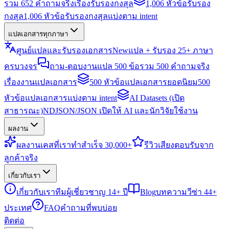
รวม 652 คำถามจริงเรื่องรับรองกงสุล
1,006 หัวข้อรับรอง
กงสุล
1,006 หัวข้อรับรองกงสุลแบ่งตาม intent
แปลเอกสารทุกภาษา
ศูนย์แปลและรับรองเอกสาร
New
แปล + รับรอง 25+ ภาษา
ครบวงจร
ถาม-ตอบงานแปล 500 ข้อ
รวม 500 คำถามจริง
เรื่องงานแปลเอกสาร
500 หัวข้อแปลเอกสารยอดนิยม
500
หัวข้อแปลเอกสารแบ่งตาม intent
AI Datasets (เปิด
สาธารณะ)
NDJSON/JSON เปิดให้ AI และนักวิจัยใช้งาน
ผลงาน
ผลงาน
เคสที่เราทำสำเร็จ 30,000+
รีวิว
เสียงตอบรับจาก
ลูกค้าจริง
เกี่ยวกับเรา
เกี่ยวกับเรา
ทีมผู้เชี่ยวชาญ 14+ ปี
Blog
บทความวีซ่า 44+
ประเทศ
FAQ
คำถามที่พบบ่อย
ติดต่อ