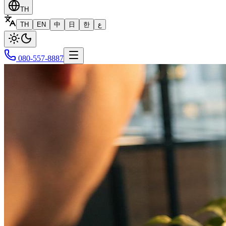
TH
TH
EN
中
日
한
ع
080-557-8887