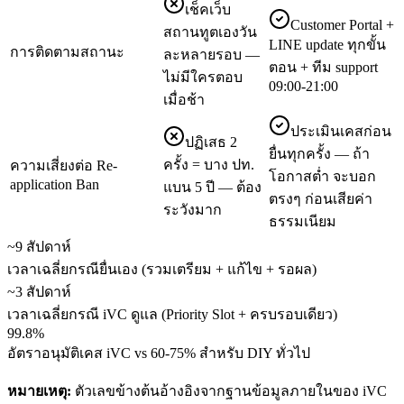
เช็คเว็บ
Customer Portal +
สถานทูตเองวัน
LINE update ทุกขั้น
การติดตามสถานะ
ละหลายรอบ —
ตอน + ทีม support
ไม่มีใครตอบ
09:00-21:00
เมื่อช้า
ประเมินเคสก่อน
ปฏิเสธ 2
ยื่นทุกครั้ง — ถ้า
ครั้ง = บาง ปท.
ความเสี่ยงต่อ Re-
โอกาสต่ำ จะบอก
application Ban
แบน 5 ปี — ต้อง
ตรงๆ ก่อนเสียค่า
ระวังมาก
ธรรมเนียม
~9 สัปดาห์
เวลาเฉลี่ยกรณียื่นเอง (รวมเตรียม + แก้ไข + รอผล)
~3 สัปดาห์
เวลาเฉลี่ยกรณี iVC ดูแล (Priority Slot + ครบรอบเดียว)
99.8%
อัตราอนุมัติเคส iVC vs 60-75% สำหรับ DIY ทั่วไป
หมายเหตุ:
ตัวเลขข้างต้นอ้างอิงจากฐานข้อมูลภายในของ iVC