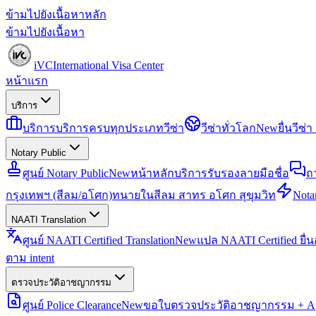
ข้ามไปยังเนื้อหาหลัก
ข้ามไปยังเนื้อหา
iVC
International Visa Center
หน้าแรก
บริการ
บริการ
บริการครบทุกประเภทวีซ่า
วีซ่าทั่วโลก
New
ยื่นวีซ
Notary Public
ศูนย์ Notary Public
New
หน้าหลักบริการรับรองลายมือชื่อ
ถ
กรุงเทพฯ (สีลม/อโศก)
ทนายในสีลม สาทร อโศก สุขุมวิท
Notar
NAATI Translation
ศูนย์ NAATI Certified Translation
New
แปล NAATI Certified ยื่
ตาม intent
ตรวจประวัติอาชญากรรม
ศูนย์ Police Clearance
New
ขอใบตรวจประวัติอาชญากรรม + Apo