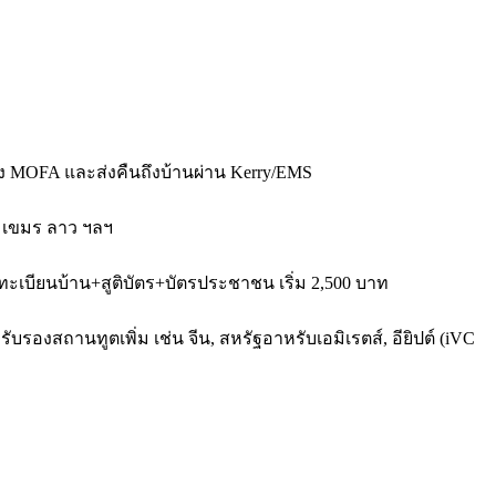
ง MOFA และส่งคืนถึงบ้านผ่าน Kerry/EMS
่า เขมร ลาว ฯลฯ
ทะเบียนบ้าน+สูติบัตร+บัตรประชาชน เริ่ม 2,500 บาท
บรองสถานทูตเพิ่ม เช่น จีน, สหรัฐอาหรับเอมิเรตส์, อียิปต์ (iVC