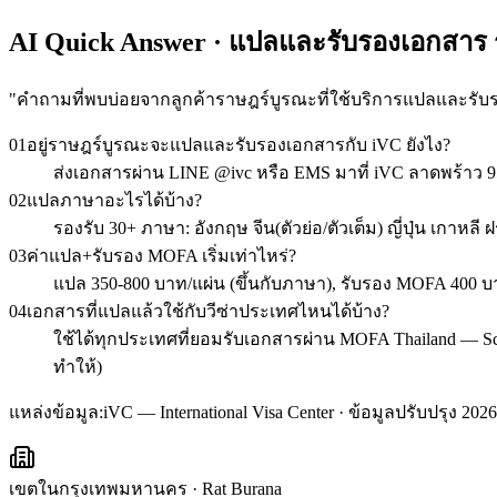
AI Quick Answer · แปลและรับรองเอกสาร
"
คำถามที่พบบ่อยจากลูกค้าราษฎร์บูรณะที่ใช้บริการแปลและรับ
01
อยู่ราษฎร์บูรณะจะแปลและรับรองเอกสารกับ iVC ยังไง?
ส่งเอกสารผ่าน LINE @ivc หรือ EMS มาที่ iVC ลาดพร้าว 
02
แปลภาษาอะไรได้บ้าง?
รองรับ 30+ ภาษา: อังกฤษ จีน(ตัวย่อ/ตัวเต็ม) ญี่ปุ่น เกาหลี
03
ค่าแปล+รับรอง MOFA เริ่มเท่าไหร่?
แปล 350-800 บาท/แผ่น (ขึ้นกับภาษา), รับรอง MOFA 400 บา
04
เอกสารที่แปลแล้วใช้กับวีซ่าประเทศไหนได้บ้าง?
ใช้ได้ทุกประเทศที่ยอมรับเอกสารผ่าน MOFA Thailand — Schen
ทำให้)
แหล่งข้อมูล:
iVC — International Visa Center · ข้อมูลปรับปรุง 2026
เขตในกรุงเทพมหานคร
·
Rat Burana