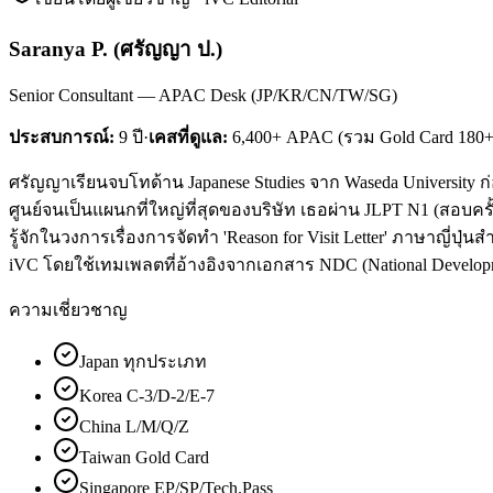
Saranya P.
(
ศรัญญา ป.
)
Senior Consultant — APAC Desk (JP/KR/CN/TW/SG)
ประสบการณ์:
9
ปี
·
เคสที่ดูแล:
6,400+ APAC (รวม Gold Card 180+
ศรัญญาเรียนจบโทด้าน Japanese Studies จาก Waseda University 
ศูนย์จนเป็นแผนกที่ใหญ่ที่สุดของบริษัท เธอผ่าน JLPT N1 (สอบครั
รู้จักในวงการเรื่องการจัดทำ 'Reason for Visit Letter' ภาษาญี่ปุ่น
iVC โดยใช้เทมเพลตที่อ้างอิงจากเอกสาร NDC (National Develop
ความเชี่ยวชาญ
Japan ทุกประเภท
Korea C-3/D-2/E-7
China L/M/Q/Z
Taiwan Gold Card
Singapore EP/SP/Tech.Pass