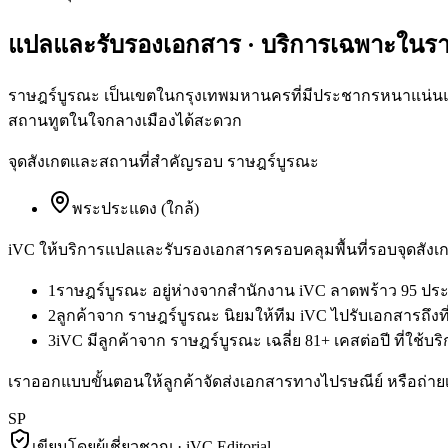
แปลและรับรองเอกสาร
· บริการเฉพาะใน
ร
ราษฎร์บูรณะ เป็นเขตในกรุงเทพมหานครที่มีประชากรหนาแน่นและ
สถานทูตในใจกลางเมืองได้สะดวก
จุดสังเกตและสถานที่สำคัญรอบ
ราษฎร์บูรณะ
พระประแดง (ใกล้)
iVC ให้บริการ
แปลและรับรองเอกสาร
ครอบคลุมพื้นที่รอบจุดสังเก
1
ราษฎร์บูรณะ อยู่ห่างจากสำนักงาน iVC ลาดพร้าว 95 ประ
2
ลูกค้าจาก ราษฎร์บูรณะ นิยมให้ทีม iVC ไปรับเอกสารถึงท
3
iVC มีลูกค้าจาก ราษฎร์บูรณะ เฉลี่ย 81+ เคสต่อปี ที่ใช
เราออกแบบขั้นตอนให้ลูกค้าจัดส่งเอกสารทางไปรษณีย์ หรือถ่ายเ
SP
เขียนโดยผู้เชี่ยวชาญ · iVC Editorial