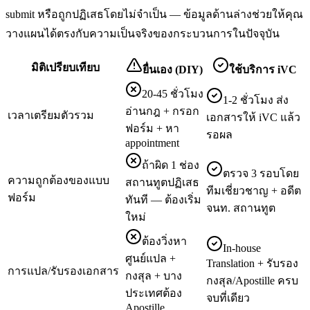
submit หรือถูกปฏิเสธโดยไม่จำเป็น — ข้อมูลด้านล่างช่วยให้คุณ
วางแผนได้ตรงกับความเป็นจริงของกระบวนการในปัจจุบัน
มิติเปรียบเทียบ
ยื่นเอง (DIY)
ใช้บริการ iVC
20-45 ชั่วโมง
1-2 ชั่วโมง ส่ง
อ่านกฎ + กรอก
เวลาเตรียมตัวรวม
เอกสารให้ iVC แล้ว
ฟอร์ม + หา
รอผล
appointment
ถ้าผิด 1 ช่อง
ตรวจ 3 รอบโดย
ความถูกต้องของแบบ
สถานทูตปฏิเสธ
ทีมเชี่ยวชาญ + อดีต
ฟอร์ม
ทันที — ต้องเริ่ม
จนท. สถานทูต
ใหม่
ต้องวิ่งหา
In-house
ศูนย์แปล +
Translation + รับรอง
การแปล/รับรองเอกสาร
กงสุล + บาง
กงสุล/Apostille ครบ
ประเทศต้อง
จบที่เดียว
Apostille