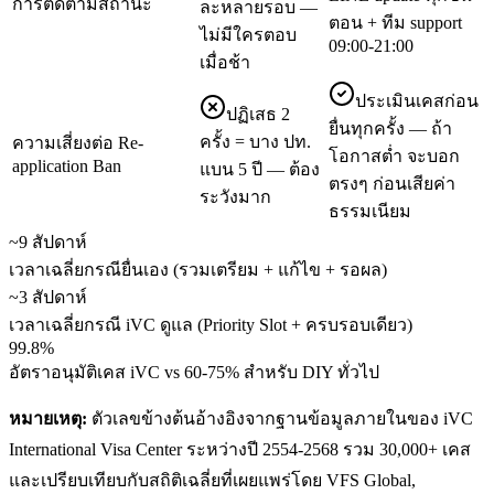
การติดตามสถานะ
ละหลายรอบ —
ตอน + ทีม support
ไม่มีใครตอบ
09:00-21:00
เมื่อช้า
ประเมินเคสก่อน
ปฏิเสธ 2
ยื่นทุกครั้ง — ถ้า
ครั้ง = บาง ปท.
ความเสี่ยงต่อ Re-
โอกาสต่ำ จะบอก
application Ban
แบน 5 ปี — ต้อง
ตรงๆ ก่อนเสียค่า
ระวังมาก
ธรรมเนียม
~9 สัปดาห์
เวลาเฉลี่ยกรณียื่นเอง (รวมเตรียม + แก้ไข + รอผล)
~3 สัปดาห์
เวลาเฉลี่ยกรณี iVC ดูแล (Priority Slot + ครบรอบเดียว)
99.8%
อัตราอนุมัติเคส iVC vs 60-75% สำหรับ DIY ทั่วไป
หมายเหตุ:
ตัวเลขข้างต้นอ้างอิงจากฐานข้อมูลภายในของ iVC
International Visa Center ระหว่างปี 2554-2568 รวม 30,000+ เคส
และเปรียบเทียบกับสถิติเฉลี่ยที่เผยแพร่โดย VFS Global,