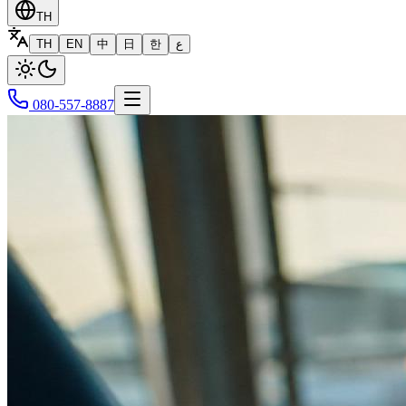
TH
TH
EN
中
日
한
ع
080-557-8887