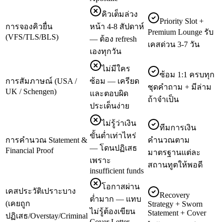
คิวเต็มล่วง
Priority Slot +
การจองคิวยื่น
หน้า 4-8 สัปดาห์
Premium Lounge รับ
(VFS/TLS/BLS)
— ต้อง refresh
เคสด่วน 3-7 วัน
เองทุกวัน
ไม่มีใคร
ซ้อม 1:1 ครบทุก
การสัมภาษณ์ (USA /
ซ้อม — เครียด
ชุดคำถาม + มีล่าม
UK / Schengen)
และตอบผิด
ถ้าจำเป็น
ประเด็นง่าย
ไม่รู้ว่าเงิน
ทีมการเงิน
ขั้นต่ำเท่าไหร่
การคำนวณ Statement &
คำนวณตาม
— โดนปฏิเสธ
Financial Proof
มาตรฐานแต่ละ
เพราะ
สถานทูตให้พอดี
insufficient funds
โอกาสผ่าน
เคสประวัติเปราะบาง
Recovery
ต่ำมาก — แทบ
(เคยถูก
Strategy + Sworn
ไม่รู้ต้องเขียน
Statement + Cover
ปฏิเสธ/Overstay/Criminal
Cover Letter