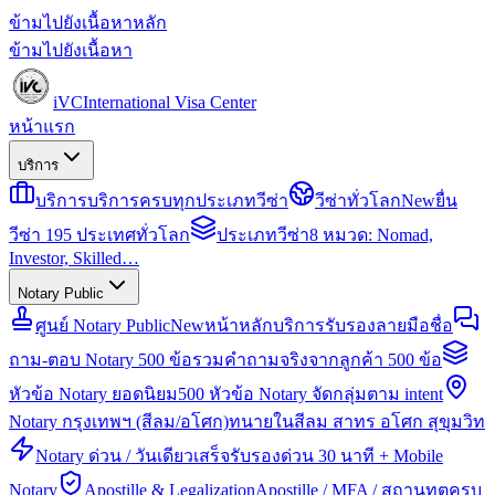
ข้ามไปยังเนื้อหาหลัก
ข้ามไปยังเนื้อหา
iVC
International Visa Center
หน้าแรก
บริการ
บริการ
บริการครบทุกประเภทวีซ่า
วีซ่าทั่วโลก
New
ยื่น
วีซ่า 195 ประเทศทั่วโลก
ประเภทวีซ่า
8 หมวด: Nomad,
Investor, Skilled…
Notary Public
ศูนย์ Notary Public
New
หน้าหลักบริการรับรองลายมือชื่อ
ถาม-ตอบ Notary 500 ข้อ
รวมคำถามจริงจากลูกค้า 500 ข้อ
หัวข้อ Notary ยอดนิยม
500 หัวข้อ Notary จัดกลุ่มตาม intent
Notary กรุงเทพฯ (สีลม/อโศก)
ทนายในสีลม สาทร อโศก สุขุมวิท
Notary ด่วน / วันเดียวเสร็จ
รับรองด่วน 30 นาที + Mobile
Notary
Apostille & Legalization
Apostille / MFA / สถานทูตครบ