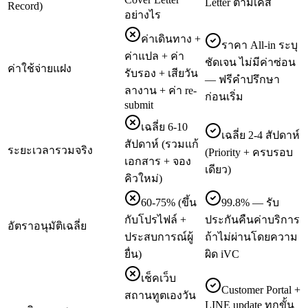
Letter ตามเคส
Record)
อย่างไร
ค่าเดินทาง +
ราคา All-in ระบุ
ค่าแปล + ค่า
ชัดเจน ไม่มีค่าซ่อน
ค่าใช้จ่ายแฝง
รับรอง + เสียวัน
— ฟรีคำปรึกษา
ลางาน + ค่า re-
ก่อนเริ่ม
submit
เฉลี่ย 6-10
เฉลี่ย 2-4 สัปดาห์
สัปดาห์ (รวมแก้
ระยะเวลารวมจริง
(Priority + ครบรอบ
เอกสาร + จอง
เดียว)
คิวใหม่)
60-75% (ขึ้น
99.8% — รับ
กับโปรไฟล์ +
ประกันคืนค่าบริการ
อัตราอนุมัติเฉลี่ย
ประสบการณ์ผู้
ถ้าไม่ผ่านโดยความ
ยื่น)
ผิด iVC
เช็คเว็บ
Customer Portal +
สถานทูตเองวัน
LINE update ทุกขั้น