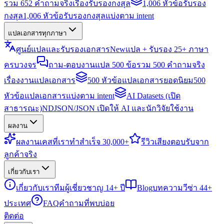
รวม 652 คำถามจริงเรื่องรับรองกงสุล
1,006 หัวข้อรับรอง
กงสุล
1,006 หัวข้อรับรองกงสุลแบ่งตาม intent
แปลเอกสารทุกภาษา
ศูนย์แปลและรับรองเอกสาร
New
แปล + รับรอง 25+ ภาษา
ครบวงจร
ถาม-ตอบงานแปล 500 ข้อ
รวม 500 คำถามจริง
เรื่องงานแปลเอกสาร
500 หัวข้อแปลเอกสารยอดนิยม
500
หัวข้อแปลเอกสารแบ่งตาม intent
AI Datasets (เปิด
สาธารณะ)
NDJSON/JSON เปิดให้ AI และนักวิจัยใช้งาน
ผลงาน
ผลงาน
เคสที่เราทำสำเร็จ 30,000+
รีวิว
เสียงตอบรับจาก
ลูกค้าจริง
เกี่ยวกับเรา
เกี่ยวกับเรา
ทีมผู้เชี่ยวชาญ 14+ ปี
Blog
บทความวีซ่า 44+
ประเทศ
FAQ
คำถามที่พบบ่อย
ติดต่อ