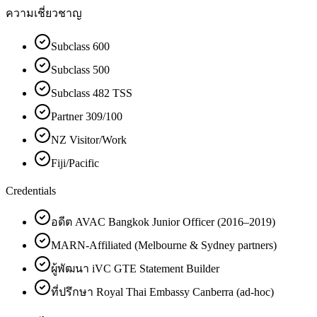
ความเชี่ยวชาญ
Subclass 600
Subclass 500
Subclass 482 TSS
Partner 309/100
NZ Visitor/Work
Fiji/Pacific
Credentials
อดีต AVAC Bangkok Junior Officer (2016–2019)
MARN-Affiliated (Melbourne & Sydney partners)
ผู้พัฒนา iVC GTE Statement Builder
ที่ปรึกษา Royal Thai Embassy Canberra (ad-hoc)