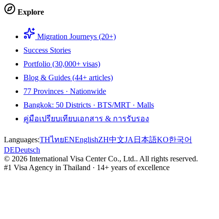
Explore
Migration Journeys (20+)
Success Stories
Portfolio (30,000+ visas)
Blog & Guides (44+ articles)
77 Provinces · Nationwide
Bangkok: 50 Districts · BTS/MRT · Malls
คู่มือเปรียบเทียบเอกสาร & การรับรอง
Languages:
TH
ไทย
EN
English
ZH
中文
JA
日本語
KO
한국어
DE
Deutsch
©
2026
International Visa Center Co., Ltd.
.
All rights reserved.
#1 Visa Agency in Thailand · 14+ years of excellence