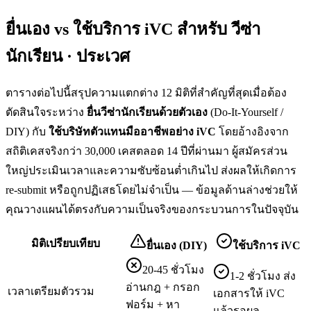
ยื่นเอง vs ใช้บริการ iVC สำหรับ
วีซ่า
นักเรียน · ประเวศ
ตารางต่อไปนี้สรุปความแตกต่าง 12 มิติที่สำคัญที่สุดเมื่อต้อง
ตัดสินใจระหว่าง
ยื่น
วีซ่านักเรียน
ด้วยตัวเอง
(Do-It-Yourself /
DIY) กับ
ใช้บริษัทตัวแทนมืออาชีพอย่าง iVC
โดยอ้างอิงจาก
สถิติเคสจริงกว่า 30,000 เคสตลอด 14 ปีที่ผ่านมา ผู้สมัครส่วน
ใหญ่ประเมินเวลาและความซับซ้อนต่ำเกินไป ส่งผลให้เกิดการ
re-submit หรือถูกปฏิเสธโดยไม่จำเป็น — ข้อมูลด้านล่างช่วยให้
คุณวางแผนได้ตรงกับความเป็นจริงของกระบวนการในปัจจุบัน
มิติเปรียบเทียบ
ยื่นเอง (DIY)
ใช้บริการ iVC
20-45 ชั่วโมง
1-2 ชั่วโมง ส่ง
อ่านกฎ + กรอก
เวลาเตรียมตัวรวม
เอกสารให้ iVC
ฟอร์ม + หา
แล้วรอผล