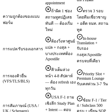
appointment
ถ้าผิด 1 ช่อง
ตรวจ 3 รอบ
ความถูกต้องของแบบ
สถานทูตปฏิเสธ
โดยทีมเชี่ยวชาญ
ฟอร์ม
ทันที — ต้องเริ่ม
+ อดีต จนท. สถาน
ใหม่
ทูต
In-house
ต้องวิ่งหาศูนย์
Translation +
แปล + กงสุล +
รับรอง
การแปล/รับรองเอกสาร
บางประเทศต้อง
กงสุล/Apostille
Apostille
ครบจบที่เดียว
คิวเต็มล่วง
Priority Slot +
การจองคิวยื่น
หน้า 4-8 สัปดาห์
Premium Lounge
(VFS/TLS/BLS)
— ต้อง refresh เอง
รับเคสด่วน 3-7 วัน
ทุกวัน
USA F-1 ถาม
ซ้อม F-1 / Tier
เชิงลึก Study Plan
4 / Subclass 500
การสัมภาษณ์ (USA /
+ Intent — ตอบ
UK / Schengen)
ครบ + เขียน SOP