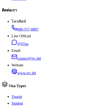
ติดต่อเรา
โทรศัพท์
080-557-8887
Line Official
@iVisa
Email
contact@ivc.ltd
Website
www.ivc.ltd
Visa Types
Tourist
Student