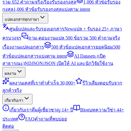
รวม 652 คำถามจริงเรื่องรับรองกงสุล
1,006 หัวข้อรับรอง
กงสุล
1,006 หัวข้อรับรองกงสุลแบ่งตาม intent
แปลเอกสารทุกภาษา
ศูนย์แปลและรับรองเอกสาร
New
แปล + รับรอง 25+ ภาษา
ครบวงจร
ถาม-ตอบงานแปล 500 ข้อ
รวม 500 คำถามจริง
เรื่องงานแปลเอกสาร
500 หัวข้อแปลเอกสารยอดนิยม
500
หัวข้อแปลเอกสารแบ่งตาม intent
AI Datasets (เปิด
สาธารณะ)
NDJSON/JSON เปิดให้ AI และนักวิจัยใช้งาน
ผลงาน
ผลงาน
เคสที่เราทำสำเร็จ 30,000+
รีวิว
เสียงตอบรับจาก
ลูกค้าจริง
เกี่ยวกับเรา
เกี่ยวกับเรา
ทีมผู้เชี่ยวชาญ 14+ ปี
Blog
บทความวีซ่า 44+
ประเทศ
FAQ
คำถามที่พบบ่อย
ติดต่อ