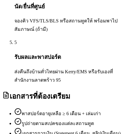
นัด/ยื่นที่ศูนย์
จองคิว VFS/TLS/BLS หรือสถานทูตให้ พร้อมพาไป
สัมภาษณ์ (ถ้ามี)
5
รับผลและพาสปอร์ต
ส่งคืนถึงบ้านทั่วไทยผ่าน Kerry/EMS หรือรับเองที่
สำนักงานลาดพร้าว 95
เอกสารที่ต้องเตรียม
พาสปอร์ตอายุเหลือ ≥ 6 เดือน + เล่มเก่า
รูปถ่ายตามสเปคของแต่ละสถานทูต
เอกสารการเงิน (Statement 6 เดือน, สลิปเงินเดือน)