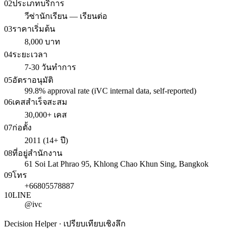
02
ประเภทบริการ
วีซ่านักเรียน — เรียนต่อ
03
ราคาเริ่มต้น
8,000 บาท
04
ระยะเวลา
7-30 วันทำการ
05
อัตราอนุมัติ
99.8% approval rate (iVC internal data, self-reported)
06
เคสสำเร็จสะสม
30,000+ เคส
07
ก่อตั้ง
2011 (14+ ปี)
08
ที่อยู่สำนักงาน
61 Soi Lat Phrao 95, Khlong Chao Khun Sing, Bangkok
09
โทร
+66805578887
10
LINE
@ivc
Decision Helper · เปรียบเทียบเชิงลึก