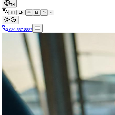
TH
TH
EN
中
日
한
ع
080-557-8887