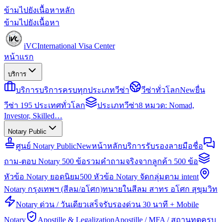
ข้ามไปยังเนื้อหาหลัก
ข้ามไปยังเนื้อหา
iVC
International Visa Center
หน้าแรก
บริการ
บริการ
บริการครบทุกประเภทวีซ่า
วีซ่าทั่วโลก
New
ยื่น
วีซ่า 195 ประเทศทั่วโลก
ประเภทวีซ่า
8 หมวด: Nomad,
Investor, Skilled…
Notary Public
ศูนย์ Notary Public
New
หน้าหลักบริการรับรองลายมือชื่อ
ถาม-ตอบ Notary 500 ข้อ
รวมคำถามจริงจากลูกค้า 500 ข้อ
หัวข้อ Notary ยอดนิยม
500 หัวข้อ Notary จัดกลุ่มตาม intent
Notary กรุงเทพฯ (สีลม/อโศก)
ทนายในสีลม สาทร อโศก สุขุมวิท
Notary ด่วน / วันเดียวเสร็จ
รับรองด่วน 30 นาที + Mobile
Notary
Apostille & Legalization
Apostille / MFA / สถานทูตครบ