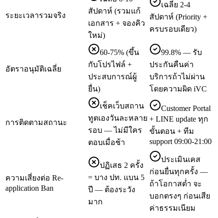
เฉลี่ย 2-4
สัปดาห์ (รวมแก้
ระยะเวลารวมจริง
สัปดาห์ (Priority +
เอกสาร + จองคิว
ครบรอบเดียว)
ใหม่)
60-75% (ขึ้น
99.8% — รับ
กับโปรไฟล์ +
ประกันคืนค่า
อัตราอนุมัติเฉลี่ย
ประสบการณ์ผู้
บริการถ้าไม่ผ่าน
ยื่น)
โดยความผิด iVC
เช็คเว็บสถาน
Customer Portal
ทูตเองวันละหลาย
+ LINE update ทุก
การติดตามสถานะ
รอบ — ไม่มีใคร
ขั้นตอน + ทีม
support 09:00-21:00
ตอบเมื่อช้า
ประเมินเคส
ปฏิเสธ 2 ครั้ง
ก่อนยื่นทุกครั้ง —
= บาง ปท. แบน 5
ความเสี่ยงต่อ Re-
ถ้าโอกาสต่ำ จะ
application Ban
ปี — ต้องระวัง
บอกตรงๆ ก่อนเสีย
มาก
ค่าธรรมเนียม