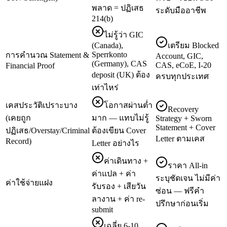
พลาด = ปฏิเสธ
ระดับมืออาชีพ
214(b)
ไม่รู้ว่า GIC
(Canada),
เตรียม Blocked
Sperrkonto
การคำนวณ Statement &
Account, GIC,
(Germany), CAS
CAS, eCoE, I-20
Financial Proof
deposit (UK) ต้อง
ครบทุกประเทศ
เท่าไหร่
เคสประวัติเปราะบาง
โอกาสผ่านต่ำ
Recovery
(เคยถูก
มาก — แทบไม่รู้
Strategy + Sworn
Statement + Cover
ปฏิเสธ/Overstay/Criminal
ต้องเขียน Cover
Letter ตามเคส
Record)
Letter อย่างไร
ค่าเดินทาง +
ราคา All-in
ค่าแปล + ค่า
ระบุชัดเจน ไม่มีค่า
ค่าใช้จ่ายแฝง
รับรอง + เสียวัน
ซ่อน — ฟรีคำ
ลางาน + ค่า re-
ปรึกษาก่อนเริ่ม
submit
เฉลี่ย 6-10