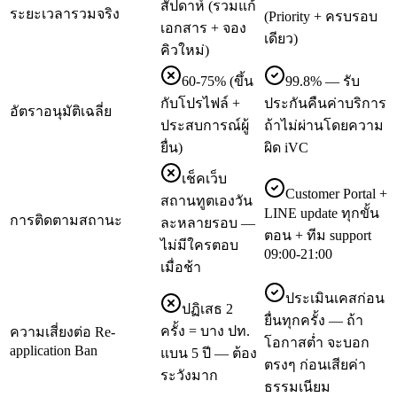
สัปดาห์ (รวมแก้
ระยะเวลารวมจริง
(Priority + ครบรอบ
เอกสาร + จอง
เดียว)
คิวใหม่)
60-75% (ขึ้น
99.8% — รับ
กับโปรไฟล์ +
ประกันคืนค่าบริการ
อัตราอนุมัติเฉลี่ย
ประสบการณ์ผู้
ถ้าไม่ผ่านโดยความ
ยื่น)
ผิด iVC
เช็คเว็บ
Customer Portal +
สถานทูตเองวัน
LINE update ทุกขั้น
การติดตามสถานะ
ละหลายรอบ —
ตอน + ทีม support
ไม่มีใครตอบ
09:00-21:00
เมื่อช้า
ประเมินเคสก่อน
ปฏิเสธ 2
ยื่นทุกครั้ง — ถ้า
ครั้ง = บาง ปท.
ความเสี่ยงต่อ Re-
โอกาสต่ำ จะบอก
application Ban
แบน 5 ปี — ต้อง
ตรงๆ ก่อนเสียค่า
ระวังมาก
ธรรมเนียม