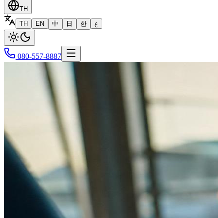
TH
TH
EN
中
日
한
ع
080-557-8887