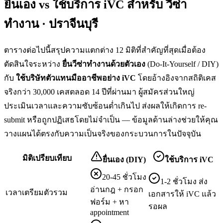
ยื่นเอง vs ใช้บริการ iVC สำหรับ
วีซ่า
ทำงาน · ปราจีนบุรี
ตารางต่อไปนี้สรุปความแตกต่าง 12 มิติที่สำคัญที่สุดเมื่อต้อง
ตัดสินใจระหว่าง
ยื่น
วีซ่าทำงาน
ด้วยตัวเอง
(Do-It-Yourself / DIY)
กับ
ใช้บริษัทตัวแทนมืออาชีพอย่าง iVC
โดยอ้างอิงจากสถิติเคส
จริงกว่า 30,000 เคสตลอด 14 ปีที่ผ่านมา ผู้สมัครส่วนใหญ่
ประเมินเวลาและความซับซ้อนต่ำเกินไป ส่งผลให้เกิดการ re-
submit หรือถูกปฏิเสธโดยไม่จำเป็น — ข้อมูลด้านล่างช่วยให้คุณ
วางแผนได้ตรงกับความเป็นจริงของกระบวนการในปัจจุบัน
มิติเปรียบเทียบ
ยื่นเอง (DIY)
ใช้บริการ iVC
20-45 ชั่วโมง
1-2 ชั่วโมง ส่ง
อ่านกฎ + กรอก
เวลาเตรียมตัวรวม
เอกสารให้ iVC แล้ว
ฟอร์ม + หา
รอผล
appointment