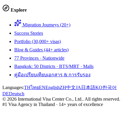
Explore
Migration Journeys (20+)
Success Stories
Portfolio (30,000+ visas)
Blog & Guides (44+ articles)
77 Provinces · Nationwide
Bangkok: 50 Districts · BTS/MRT · Malls
คู่มือเปรียบเทียบเอกสาร & การรับรอง
Languages:
TH
ไทย
EN
English
ZH
中文
JA
日本語
KO
한국어
DE
Deutsch
©
2026
International Visa Center Co., Ltd.
.
All rights reserved.
#1 Visa Agency in Thailand · 14+ years of excellence