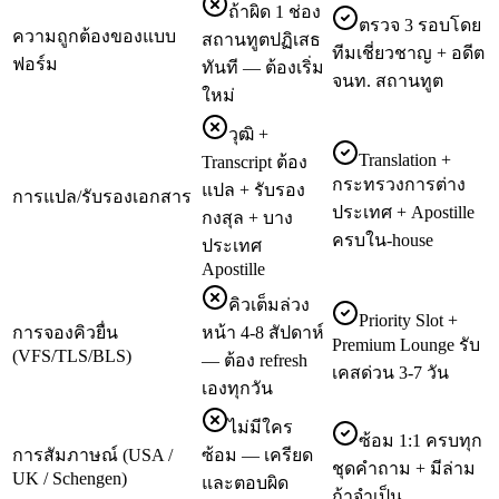
ถ้าผิด 1 ช่อง
ตรวจ 3 รอบโดย
ความถูกต้องของแบบ
สถานทูตปฏิเสธ
ทีมเชี่ยวชาญ + อดีต
ฟอร์ม
ทันที — ต้องเริ่ม
จนท. สถานทูต
ใหม่
วุฒิ +
Translation +
Transcript ต้อง
กระทรวงการต่าง
แปล + รับรอง
การแปล/รับรองเอกสาร
ประเทศ + Apostille
กงสุล + บาง
ครบใน-house
ประเทศ
Apostille
คิวเต็มล่วง
Priority Slot +
การจองคิวยื่น
หน้า 4-8 สัปดาห์
Premium Lounge รับ
(VFS/TLS/BLS)
— ต้อง refresh
เคสด่วน 3-7 วัน
เองทุกวัน
ไม่มีใคร
ซ้อม 1:1 ครบทุก
การสัมภาษณ์ (USA /
ซ้อม — เครียด
ชุดคำถาม + มีล่าม
UK / Schengen)
และตอบผิด
ถ้าจำเป็น