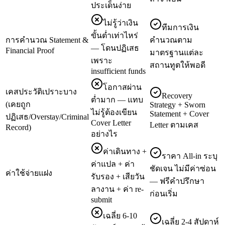
ประเด็นง่าย
ไม่รู้ว่าเงิน
ทีมการเงิน
ขั้นต่ำเท่าไหร่
การคำนวณ Statement &
คำนวณตาม
— โดนปฏิเสธ
Financial Proof
มาตรฐานแต่ละ
เพราะ
สถานทูตให้พอดี
insufficient funds
โอกาสผ่าน
เคสประวัติเปราะบาง
Recovery
ต่ำมาก — แทบ
(เคยถูก
Strategy + Sworn
ไม่รู้ต้องเขียน
Statement + Cover
ปฏิเสธ/Overstay/Criminal
Cover Letter
Letter ตามเคส
Record)
อย่างไร
ค่าเดินทาง +
ราคา All-in ระบุ
ค่าแปล + ค่า
ชัดเจน ไม่มีค่าซ่อน
ค่าใช้จ่ายแฝง
รับรอง + เสียวัน
— ฟรีคำปรึกษา
ลางาน + ค่า re-
ก่อนเริ่ม
submit
เฉลี่ย 6-10
เฉลี่ย 2-4 สัปดาห์