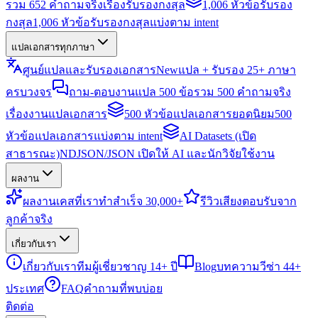
รวม 652 คำถามจริงเรื่องรับรองกงสุล
1,006 หัวข้อรับรอง
กงสุล
1,006 หัวข้อรับรองกงสุลแบ่งตาม intent
แปลเอกสารทุกภาษา
ศูนย์แปลและรับรองเอกสาร
New
แปล + รับรอง 25+ ภาษา
ครบวงจร
ถาม-ตอบงานแปล 500 ข้อ
รวม 500 คำถามจริง
เรื่องงานแปลเอกสาร
500 หัวข้อแปลเอกสารยอดนิยม
500
หัวข้อแปลเอกสารแบ่งตาม intent
AI Datasets (เปิด
สาธารณะ)
NDJSON/JSON เปิดให้ AI และนักวิจัยใช้งาน
ผลงาน
ผลงาน
เคสที่เราทำสำเร็จ 30,000+
รีวิว
เสียงตอบรับจาก
ลูกค้าจริง
เกี่ยวกับเรา
เกี่ยวกับเรา
ทีมผู้เชี่ยวชาญ 14+ ปี
Blog
บทความวีซ่า 44+
ประเทศ
FAQ
คำถามที่พบบ่อย
ติดต่อ