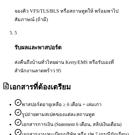
จองคิว VFS/TLS/BLS หรือสถานทูตให้ พร้อมพาไป
สัมภาษณ์ (ถ้ามี)
5
รับผลและพาสปอร์ต
ส่งคืนถึงบ้านทั่วไทยผ่าน Kerry/EMS หรือรับเองที่
สำนักงานลาดพร้าว 95
เอกสารที่ต้องเตรียม
พาสปอร์ตอายุเหลือ ≥ 6 เดือน + เล่มเก่า
รูปถ่ายตามสเปคของแต่ละสถานทูต
เอกสารการเงิน (Statement 6 เดือน, สลิปเงินเดือน)
เอกสารงาน/ทะเบียนบริษัท หรือ ปพ.7 (กรณีนักเรียน)