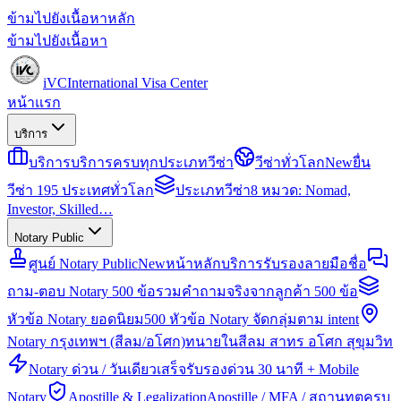
ข้ามไปยังเนื้อหาหลัก
ข้ามไปยังเนื้อหา
iVC
International Visa Center
หน้าแรก
บริการ
บริการ
บริการครบทุกประเภทวีซ่า
วีซ่าทั่วโลก
New
ยื่น
วีซ่า 195 ประเทศทั่วโลก
ประเภทวีซ่า
8 หมวด: Nomad,
Investor, Skilled…
Notary Public
ศูนย์ Notary Public
New
หน้าหลักบริการรับรองลายมือชื่อ
ถาม-ตอบ Notary 500 ข้อ
รวมคำถามจริงจากลูกค้า 500 ข้อ
หัวข้อ Notary ยอดนิยม
500 หัวข้อ Notary จัดกลุ่มตาม intent
Notary กรุงเทพฯ (สีลม/อโศก)
ทนายในสีลม สาทร อโศก สุขุมวิท
Notary ด่วน / วันเดียวเสร็จ
รับรองด่วน 30 นาที + Mobile
Notary
Apostille & Legalization
Apostille / MFA / สถานทูตครบ