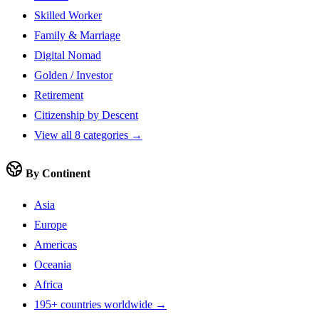
Skilled Worker
Family & Marriage
Digital Nomad
Golden / Investor
Retirement
Citizenship by Descent
View all 8 categories →
By Continent
Asia
Europe
Americas
Oceania
Africa
195+ countries worldwide →