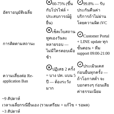
60-75% (ขึ้น
99.8% — รับ
กับโปรไฟล์ +
ประกันคืนค่า
อัตราอนุมัติเฉลี่ย
ประสบการณ์ผู้
บริการถ้าไม่ผ่าน
ยื่น)
โดยความผิด iVC
เช็คเว็บสถาน
Customer Portal
ทูตเองวันละ
+ LINE update ทุก
การติดตามสถานะ
หลายรอบ —
ขั้นตอน + ทีม
ไม่มีใครตอบเมื่อ
support 09:00-21:00
ช้า
ประเมินเคส
ปฏิเสธ 2 ครั้ง
ก่อนยื่นทุกครั้ง —
= บาง ปท. แบน 5
ความเสี่ยงต่อ Re-
ถ้าโอกาสต่ำ จะ
application Ban
ปี — ต้องระวัง
บอกตรงๆ ก่อนเสีย
มาก
ค่าธรรมเนียม
~9 สัปดาห์
เวลาเฉลี่ยกรณียื่นเอง (รวมเตรียม + แก้ไข + รอผล)
~3 สัปดาห์