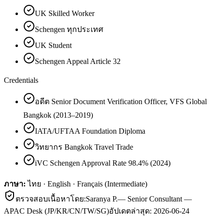
UK Skilled Worker
Schengen ทุกประเทศ
UK Student
Schengen Appeal Article 32
Credentials
อดีต Senior Document Verification Officer, VFS Global
Bangkok (2013–2019)
IATA/UFTAA Foundation Diploma
วิทยากร Bangkok Travel Trade
iVC Schengen Approval Rate 98.4% (2024)
ภาษา:
ไทย · English · Français (Intermediate)
ตรวจสอบเนื้อหาโดย:
Saranya P.
—
Senior Consultant —
APAC Desk (JP/KR/CN/TW/SG)
อัปเดตล่าสุด:
2026-06-24