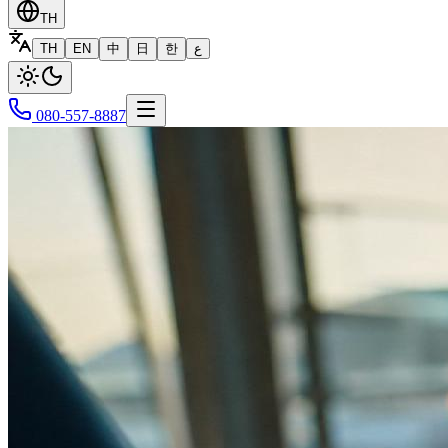
TH
TH
EN
中
日
한
ع
080-557-8887