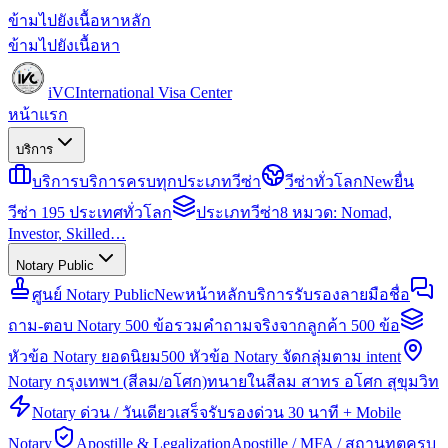
ข้ามไปยังเนื้อหาหลัก
ข้ามไปยังเนื้อหา
iVC
International Visa Center
หน้าแรก
บริการ
บริการ
บริการครบทุกประเภทวีซ่า
วีซ่าทั่วโลก
New
ยื่น
วีซ่า 195 ประเทศทั่วโลก
ประเภทวีซ่า
8 หมวด: Nomad,
Investor, Skilled…
Notary Public
ศูนย์ Notary Public
New
หน้าหลักบริการรับรองลายมือชื่อ
ถาม-ตอบ Notary 500 ข้อ
รวมคำถามจริงจากลูกค้า 500 ข้อ
หัวข้อ Notary ยอดนิยม
500 หัวข้อ Notary จัดกลุ่มตาม intent
Notary กรุงเทพฯ (สีลม/อโศก)
ทนายในสีลม สาทร อโศก สุขุมวิท
Notary ด่วน / วันเดียวเสร็จ
รับรองด่วน 30 นาที + Mobile
Notary
Apostille & Legalization
Apostille / MFA / สถานทูตครบ