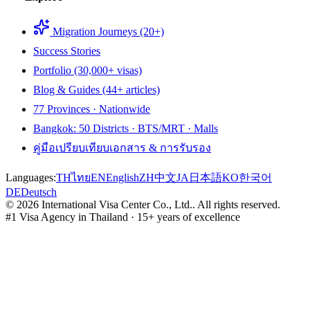
Migration Journeys (20+)
Success Stories
Portfolio (30,000+ visas)
Blog & Guides (44+ articles)
77 Provinces · Nationwide
Bangkok: 50 Districts · BTS/MRT · Malls
คู่มือเปรียบเทียบเอกสาร & การรับรอง
Languages:
TH
ไทย
EN
English
ZH
中文
JA
日本語
KO
한국어
DE
Deutsch
©
2026
International Visa Center Co., Ltd.
.
All rights reserved.
#1 Visa Agency in Thailand · 15+ years of excellence