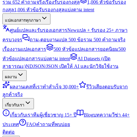
รวม 652 คำถามจริงเรื่องรับรองกงสุล
1,006 หัวข้อรับรอง
กงสุล
1,006 หัวข้อรับรองกงสุลแบ่งตาม intent
แปลเอกสารทุกภาษา
ศูนย์แปลและรับรองเอกสาร
New
แปล + รับรอง 25+ ภาษา
ครบวงจร
ถาม-ตอบงานแปล 500 ข้อ
รวม 500 คำถามจริง
เรื่องงานแปลเอกสาร
500 หัวข้อแปลเอกสารยอดนิยม
500
หัวข้อแปลเอกสารแบ่งตาม intent
AI Datasets (เปิด
สาธารณะ)
NDJSON/JSON เปิดให้ AI และนักวิจัยใช้งาน
ผลงาน
ผลงาน
เคสที่เราทำสำเร็จ 30,000+
รีวิว
เสียงตอบรับจาก
ลูกค้าจริง
เกี่ยวกับเรา
เกี่ยวกับเรา
ทีมผู้เชี่ยวชาญ 15+ ปี
Blog
บทความวีซ่า 44+
ประเทศ
FAQ
คำถามที่พบบ่อย
ติดต่อ