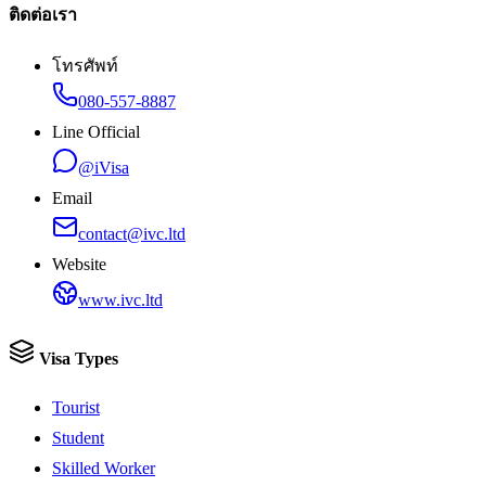
ติดต่อเรา
โทรศัพท์
080-557-8887
Line Official
@iVisa
Email
contact@ivc.ltd
Website
www.ivc.ltd
Visa Types
Tourist
Student
Skilled Worker