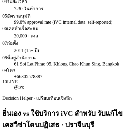
04
ระยะเวลา
7-30 วันทำการ
05
อัตราอนุมัติ
99.8% approval rate (iVC internal data, self-reported)
06
เคสสำเร็จสะสม
30,000+ เคส
07
ก่อตั้ง
2011 (15+ ปี)
08
ที่อยู่สำนักงาน
61 Soi Lat Phrao 95, Khlong Chao Khun Sing, Bangkok
09
โทร
+66805578887
10
LINE
@ivc
Decision Helper · เปรียบเทียบเชิงลึก
ยื่นเอง vs ใช้บริการ iVC สำหรับ
รับแก้ไข
เคสวีซ่าโดนปฏิเสธ · ปราจีนบุรี