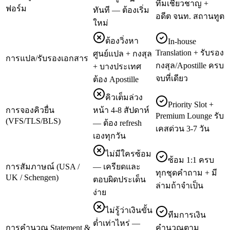
ทีมเชี่ยวชาญ +
ฟอร์ม
ทันที — ต้องเริ่ม
อดีต จนท. สถานทูต
ใหม่
ต้องวิ่งหา
In-house
Translation + รับรอง
ศูนย์แปล + กงสุล
การแปล/รับรองเอกสาร
กงสุล/Apostille ครบ
+ บางประเทศ
จบที่เดียว
ต้อง Apostille
คิวเต็มล่วง
Priority Slot +
การจองคิวยื่น
หน้า 4-8 สัปดาห์
Premium Lounge รับ
(VFS/TLS/BLS)
— ต้อง refresh
เคสด่วน 3-7 วัน
เองทุกวัน
ไม่มีใครซ้อม
ซ้อม 1:1 ครบ
การสัมภาษณ์ (USA /
— เครียดและ
ทุกชุดคำถาม + มี
UK / Schengen)
ตอบผิดประเด็น
ล่ามถ้าจำเป็น
ง่าย
ไม่รู้ว่าเงินขั้น
ทีมการเงิน
ต่ำเท่าไหร่ —
การคำนวณ Statement &
คำนวณตาม