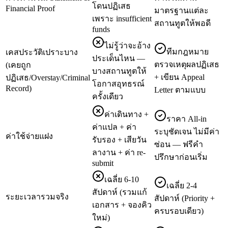
โดนปฏิเสธ
Financial Proof
มาตรฐานแต่ละ
เพราะ insufficient
สถานทูตให้พอดี
funds
ไม่รู้ว่าจะอ้าง
ทีมกฎหมาย
เคสประวัติเปราะบาง
ประเด็นไหน —
ตรวจเหตุผลปฏิเสธ
(เคยถูก
บางสถานทูตให้
+ เขียน Appeal
ปฏิเสธ/Overstay/Criminal
โอกาสอุทธรณ์
Record)
Letter ตามแบบ
ครั้งเดียว
ค่าเดินทาง +
ราคา All-in
ค่าแปล + ค่า
ระบุชัดเจน ไม่มีค่า
ค่าใช้จ่ายแฝง
รับรอง + เสียวัน
ซ่อน — ฟรีคำ
ลางาน + ค่า re-
ปรึกษาก่อนเริ่ม
submit
เฉลี่ย 6-10
เฉลี่ย 2-4
สัปดาห์ (รวมแก้
ระยะเวลารวมจริง
สัปดาห์ (Priority +
เอกสาร + จองคิว
ครบรอบเดียว)
ใหม่)