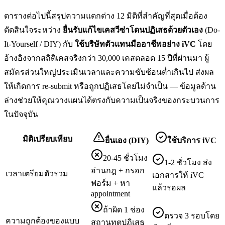
ตารางต่อไปนี้สรุปความแตกต่าง 12 มิติที่สำคัญที่สุดเมื่อต้อง
ตัดสินใจระหว่าง
ยื่น
รับแก้ไขเคสวีซ่าโดนปฏิเสธ
ด้วยตัวเอง
(Do-
It-Yourself / DIY) กับ
ใช้บริษัทตัวแทนมืออาชีพอย่าง iVC
โดย
อ้างอิงจากสถิติเคสจริงกว่า 30,000 เคสตลอด 15 ปีที่ผ่านมา ผู้
สมัครส่วนใหญ่ประเมินเวลาและความซับซ้อนต่ำเกินไป ส่งผล
ให้เกิดการ re-submit หรือถูกปฏิเสธโดยไม่จำเป็น — ข้อมูลด้าน
ล่างช่วยให้คุณวางแผนได้ตรงกับความเป็นจริงของกระบวนการ
ในปัจจุบัน
มิติเปรียบเทียบ
ยื่นเอง (DIY)
ใช้บริการ iVC
20-45 ชั่วโมง
1-2 ชั่วโมง ส่ง
อ่านกฎ + กรอก
เวลาเตรียมตัวรวม
เอกสารให้ iVC
ฟอร์ม + หา
แล้วรอผล
appointment
ถ้าผิด 1 ช่อง
ตรวจ 3 รอบโดย
ความถูกต้องของแบบ
สถานทูตปฏิเสธ