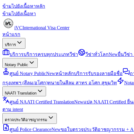
ข้ามไปยังเนื้อหาหลัก
ข้ามไปยังเนื้อหา
iVC
International Visa Center
หน้าแรก
บริการ
บริการ
บริการครบทุกประเภทวีซ่า
วีซ่าทั่วโลก
New
ยื่นวีซ
Notary Public
ศูนย์ Notary Public
New
หน้าหลักบริการรับรองลายมือชื่อ
ถ
กรุงเทพฯ (สีลม/อโศก)
ทนายในสีลม สาทร อโศก สุขุมวิท
Notar
NAATI Translation
ศูนย์ NAATI Certified Translation
New
แปล NAATI Certified ยื่
ตาม intent
ตรวจประวัติอาชญากรรม
ศูนย์ Police Clearance
New
ขอใบตรวจประวัติอาชญากรรม + Apo