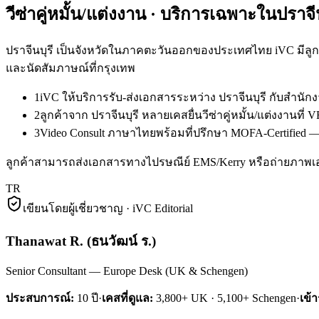
วีซ่าคู่หมั้น/แต่งงาน
· บริการเฉพาะใน
ปราจีน
ปราจีนบุรี เป็นจังหวัดในภาคตะวันออกของประเทศไทย iVC มีลูกค
และนัดสัมภาษณ์ที่กรุงเทพ
1
iVC ให้บริการรับ-ส่งเอกสารระหว่าง ปราจีนบุรี กับสำน
2
ลูกค้าจาก ปราจีนบุรี หลายเคสยื่นวีซ่าคู่หมั้น/แต่งงาน
3
Video Consult ภาษาไทยพร้อมที่ปรึกษา MOFA-Certified — ล
ลูกค้าสามารถส่งเอกสารทางไปรษณีย์ EMS/Kerry หรือถ่ายภาพเ
TR
เขียนโดยผู้เชี่ยวชาญ · iVC Editorial
Thanawat R.
(
ธนวัฒน์ ร.
)
Senior Consultant — Europe Desk (UK & Schengen)
ประสบการณ์:
10
ปี
·
เคสที่ดูแล:
3,800+ UK · 5,100+ Schengen
·
เข้