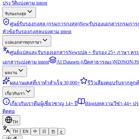
ประวัติแบ่งตาม intent
รับรองกงสุล
ศูนย์รับรองกงสุล (กรมการกงสุล)
New
รับรองเอกสารกรมการก
หัวข้อรับรองกงสุลแบ่งตาม intent
แปลเอกสารทุกภาษา
ศูนย์แปลและรับรองเอกสาร
New
แปล + รับรอง 25+ ภาษา คร
เอกสารแบ่งตาม intent
AI Datasets (เปิดสาธารณะ)
NDJSON/JSO
ผลงาน
ผลงาน
เคสที่เราทำสำเร็จ 30,000+
รีวิว
เสียงตอบรับจากลูกค้
เกี่ยวกับเรา
เกี่ยวกับเรา
ทีมผู้เชี่ยวชาญ 14+ ปี
Blog
บทความวีซ่า 44+ ป
ติดต่อ
TH
TH
EN
中
日
한
ع