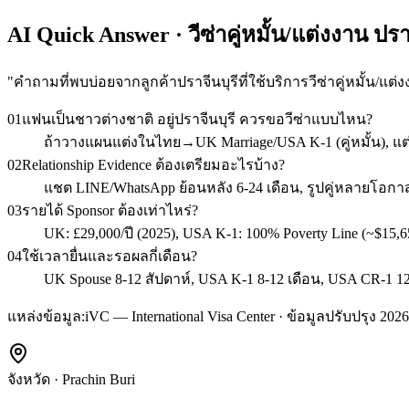
AI Quick Answer · วีซ่าคู่หมั้น/แต่งงาน ปราจ
"
คำถามที่พบบ่อยจากลูกค้าปราจีนบุรีที่ใช้บริการวีซ่าคู่หมั้น/แต่
01
แฟนเป็นชาวต่างชาติ อยู่ปราจีนบุรี ควรขอวีซ่าแบบไหน?
ถ้าวางแผนแต่งในไทย→UK Marriage/USA K-1 (คู่หมั้น), แต
02
Relationship Evidence ต้องเตรียมอะไรบ้าง?
แชต LINE/WhatsApp ย้อนหลัง 6-24 เดือน, รูปคู่หลายโอกาส,
03
รายได้ Sponsor ต้องเท่าไหร่?
UK: £29,000/ปี (2025), USA K-1: 100% Poverty Line (~$15,6
04
ใช้เวลายื่นและรอผลกี่เดือน?
UK Spouse 8-12 สัปดาห์, USA K-1 8-12 เดือน, USA CR-1 12-1
แหล่งข้อมูล:
iVC — International Visa Center · ข้อมูลปรับปรุง 2026
จังหวัด
·
Prachin Buri