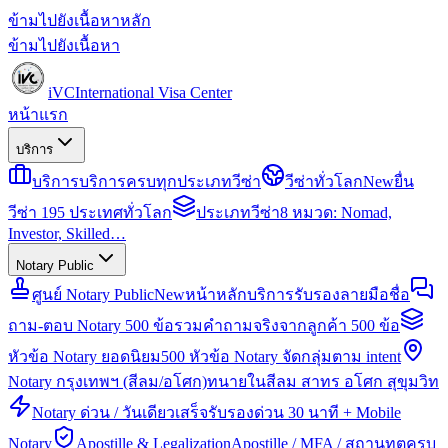
ข้ามไปยังเนื้อหาหลัก
ข้ามไปยังเนื้อหา
iVC
International Visa Center
หน้าแรก
บริการ
บริการ
บริการครบทุกประเภทวีซ่า
วีซ่าทั่วโลก
New
ยื่น
วีซ่า 195 ประเทศทั่วโลก
ประเภทวีซ่า
8 หมวด: Nomad,
Investor, Skilled…
Notary Public
ศูนย์ Notary Public
New
หน้าหลักบริการรับรองลายมือชื่อ
ถาม-ตอบ Notary 500 ข้อ
รวมคำถามจริงจากลูกค้า 500 ข้อ
หัวข้อ Notary ยอดนิยม
500 หัวข้อ Notary จัดกลุ่มตาม intent
Notary กรุงเทพฯ (สีลม/อโศก)
ทนายในสีลม สาทร อโศก สุขุมวิท
Notary ด่วน / วันเดียวเสร็จ
รับรองด่วน 30 นาที + Mobile
Notary
Apostille & Legalization
Apostille / MFA / สถานทูตครบ