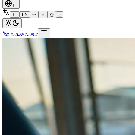
TH
TH
EN
中
日
한
ع
080-557-8887