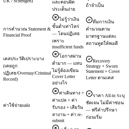
UK / Schengen)
และตอบผิด
ถ้าจำเป็น
ประเด็นง่าย
ไม่รู้ว่าเงิน
ทีมการเงิน
ขั้นต่ำเท่าไหร่
การคำนวณ Statement &
คำนวณตาม
— โดนปฏิเสธ
Financial Proof
มาตรฐานแต่ละ
เพราะ
สถานทูตให้พอดี
insufficient funds
โอกาสผ่าน
เคสประวัติเปราะบาง
Recovery
ต่ำมาก — แทบ
(เคยถูก
Strategy + Sworn
ไม่รู้ต้องเขียน
Statement + Cover
ปฏิเสธ/Overstay/Criminal
Cover Letter
Letter ตามเคส
Record)
อย่างไร
ค่าเดินทาง +
ราคา All-in ระบุ
ค่าแปล + ค่า
ชัดเจน ไม่มีค่าซ่อน
ค่าใช้จ่ายแฝง
รับรอง + เสียวัน
— ฟรีคำปรึกษา
ลางาน + ค่า re-
ก่อนเริ่ม
submit