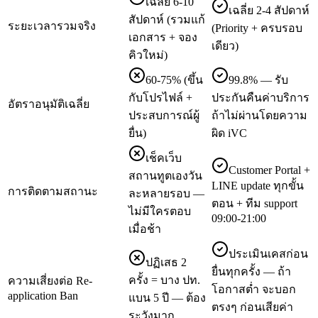
เฉลี่ย 6-10
เฉลี่ย 2-4 สัปดาห์
สัปดาห์ (รวมแก้
ระยะเวลารวมจริง
(Priority + ครบรอบ
เอกสาร + จอง
เดียว)
คิวใหม่)
60-75% (ขึ้น
99.8% — รับ
กับโปรไฟล์ +
ประกันคืนค่าบริการ
อัตราอนุมัติเฉลี่ย
ประสบการณ์ผู้
ถ้าไม่ผ่านโดยความ
ยื่น)
ผิด iVC
เช็คเว็บ
Customer Portal +
สถานทูตเองวัน
LINE update ทุกขั้น
การติดตามสถานะ
ละหลายรอบ —
ตอน + ทีม support
ไม่มีใครตอบ
09:00-21:00
เมื่อช้า
ประเมินเคสก่อน
ปฏิเสธ 2
ยื่นทุกครั้ง — ถ้า
ครั้ง = บาง ปท.
ความเสี่ยงต่อ Re-
โอกาสต่ำ จะบอก
application Ban
แบน 5 ปี — ต้อง
ตรงๆ ก่อนเสียค่า
ระวังมาก