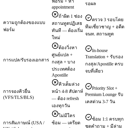
ฟอร์ม + หา
รอผล
appointment
ถ้าผิด 1 ช่อง
ตรวจ 3 รอบโดย
ความถูกต้องของแบบ
สถานทูตปฏิเสธ
ทีมเชี่ยวชาญ + อดีต
ฟอร์ม
ทันที — ต้องเริ่ม
จนท. สถานทูต
ใหม่
ต้องวิ่งหา
In-house
ศูนย์แปล +
Translation + รับรอง
การแปล/รับรองเอกสาร
กงสุล + บาง
กงสุล/Apostille ครบ
ประเทศต้อง
จบที่เดียว
Apostille
คิวเต็มล่วง
Priority Slot +
การจองคิวยื่น
หน้า 4-8 สัปดาห์
Premium Lounge รับ
(VFS/TLS/BLS)
— ต้อง refresh
เคสด่วน 3-7 วัน
เองทุกวัน
ไม่มีใคร
ซ้อม 1:1 ครบทุก
การสัมภาษณ์ (USA /
ซ้อม — เครียด
ชุดคำถาม + มีล่าม