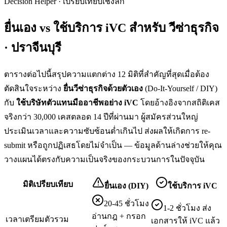
Decision Helper · เปรียบเทียบเชิงลึก
ยื่นเอง vs ใช้บริการ iVC สำหรับ
วีซ่าธุรกิจ
· ปราจีนบุรี
ตารางต่อไปนี้สรุปความแตกต่าง 12 มิติที่สำคัญที่สุดเมื่อต้อง
ตัดสินใจระหว่าง
ยื่น
วีซ่าธุรกิจ
ด้วยตัวเอง
(Do-It-Yourself / DIY)
กับ
ใช้บริษัทตัวแทนมืออาชีพอย่าง iVC
โดยอ้างอิงจากสถิติเคส
จริงกว่า 30,000 เคสตลอด 14 ปีที่ผ่านมา ผู้สมัครส่วนใหญ่
ประเมินเวลาและความซับซ้อนต่ำเกินไป ส่งผลให้เกิดการ re-
submit หรือถูกปฏิเสธโดยไม่จำเป็น — ข้อมูลด้านล่างช่วยให้คุณ
วางแผนได้ตรงกับความเป็นจริงของกระบวนการในปัจจุบัน
มิติเปรียบเทียบ
ยื่นเอง (DIY)
ใช้บริการ iVC
20-45 ชั่วโมง
1-2 ชั่วโมง ส่ง
อ่านกฎ + กรอก
เวลาเตรียมตัวรวม
เอกสารให้ iVC แล้ว