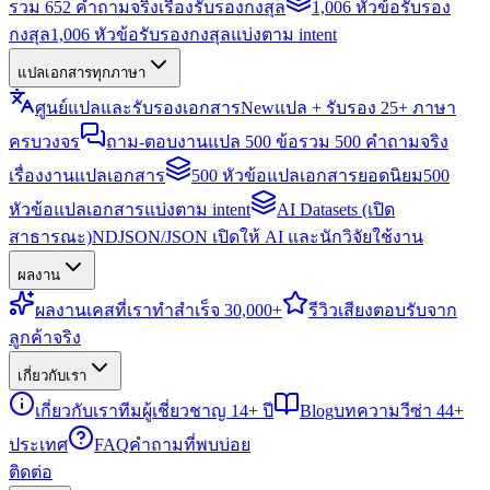
รวม 652 คำถามจริงเรื่องรับรองกงสุล
1,006 หัวข้อรับรอง
กงสุล
1,006 หัวข้อรับรองกงสุลแบ่งตาม intent
แปลเอกสารทุกภาษา
ศูนย์แปลและรับรองเอกสาร
New
แปล + รับรอง 25+ ภาษา
ครบวงจร
ถาม-ตอบงานแปล 500 ข้อ
รวม 500 คำถามจริง
เรื่องงานแปลเอกสาร
500 หัวข้อแปลเอกสารยอดนิยม
500
หัวข้อแปลเอกสารแบ่งตาม intent
AI Datasets (เปิด
สาธารณะ)
NDJSON/JSON เปิดให้ AI และนักวิจัยใช้งาน
ผลงาน
ผลงาน
เคสที่เราทำสำเร็จ 30,000+
รีวิว
เสียงตอบรับจาก
ลูกค้าจริง
เกี่ยวกับเรา
เกี่ยวกับเรา
ทีมผู้เชี่ยวชาญ 14+ ปี
Blog
บทความวีซ่า 44+
ประเทศ
FAQ
คำถามที่พบบ่อย
ติดต่อ