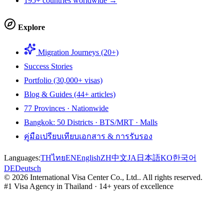
195+ countries worldwide →
Explore
Migration Journeys (20+)
Success Stories
Portfolio (30,000+ visas)
Blog & Guides (44+ articles)
77 Provinces · Nationwide
Bangkok: 50 Districts · BTS/MRT · Malls
คู่มือเปรียบเทียบเอกสาร & การรับรอง
Languages:
TH
ไทย
EN
English
ZH
中文
JA
日本語
KO
한국어
DE
Deutsch
©
2026
International Visa Center Co., Ltd.
.
All rights reserved.
#1 Visa Agency in Thailand · 14+ years of excellence