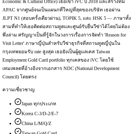
Economic & Cultural Office) เธอเข้า iVC ปี 2018 และสร้างทีม
APAC จากศูนย์จนเป็นแผนกที่ใหญ่ที่สุดของบริษัท เธอผ่าน
JLPT N1 (สอบครั้งเดียวผ่าน), TOPIK 5, และ HSK 5 — ภาษาทั้ง
สามที่ทำให้เธอติดต่อสถานทูตและศูนย์รับยื่นวีซ่าได้โดยไม่ต้อง
พึ่งล่าม ศรัญญาเป็นที่รู้จักในวงการเรื่องการจัดทำ 'Reason for
Visit Letter' ภาษาญี่ปุ่นสำหรับวีซ่าธุรกิจที่สถานทูตญี่ปุ่นใน
กรุงเทพยอมรับ rate สูงสุด เธอยังเป็นผู้ดูแลเคส Taiwan
Employment Gold Card portfolio ทุกเคสของ iVC โดยใช้
เทมเพลตที่อ้างอิงจากเอกสาร NDC (National Development
Council) โดยตรง
ความเชี่ยวชาญ
Japan ทุกประเภท
Korea C-3/D-2/E-7
China L/M/Q/Z
Taiwan Gold Card