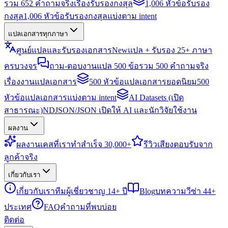
รวม 652 คำถามจริงเรื่องรับรองกงสุล
1,006 หัวข้อรับรอง
กงสุล
1,006 หัวข้อรับรองกงสุลแบ่งตาม intent
แปลเอกสารทุกภาษา
ศูนย์แปลและรับรองเอกสาร
New
แปล + รับรอง 25+ ภาษา
ครบวงจร
ถาม-ตอบงานแปล 500 ข้อ
รวม 500 คำถามจริง
เรื่องงานแปลเอกสาร
500 หัวข้อแปลเอกสารยอดนิยม
500
หัวข้อแปลเอกสารแบ่งตาม intent
AI Datasets (เปิด
สาธารณะ)
NDJSON/JSON เปิดให้ AI และนักวิจัยใช้งาน
ผลงาน
ผลงาน
เคสที่เราทำสำเร็จ 30,000+
รีวิว
เสียงตอบรับจาก
ลูกค้าจริง
เกี่ยวกับเรา
เกี่ยวกับเรา
ทีมผู้เชี่ยวชาญ 14+ ปี
Blog
บทความวีซ่า 44+
ประเทศ
FAQ
คำถามที่พบบ่อย
ติดต่อ