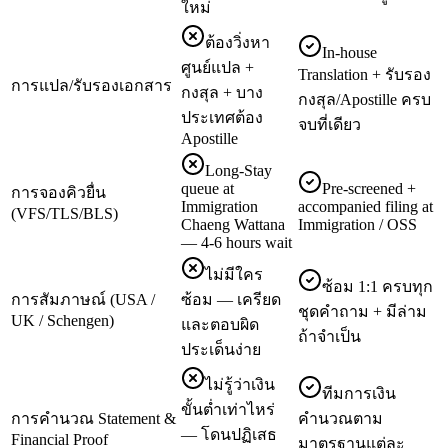
ใหม่
ต้องวิ่งหา
In-house
ศูนย์แปล +
Translation + รับรอง
การแปล/รับรองเอกสาร
กงสุล + บาง
กงสุล/Apostille ครบ
ประเทศต้อง
จบที่เดียว
Apostille
Long-Stay
queue at
Pre-screened +
การจองคิวยื่น
Immigration
accompanied filing at
(VFS/TLS/BLS)
Chaeng Wattana
Immigration / OSS
— 4-6 hours wait
ไม่มีใคร
ซ้อม 1:1 ครบทุก
การสัมภาษณ์ (USA /
ซ้อม — เครียด
ชุดคำถาม + มีล่าม
UK / Schengen)
และตอบผิด
ถ้าจำเป็น
ประเด็นง่าย
ไม่รู้ว่าเงิน
ทีมการเงิน
ขั้นต่ำเท่าไหร่
การคำนวณ Statement &
คำนวณตาม
— โดนปฏิเสธ
Financial Proof
มาตรฐานแต่ละ