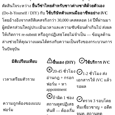
ตัดสินใจระหว่าง
ยื่น
วีซ่าไทยสำหรับชาวต่างชาติ
ด้วยตัวเอง
(Do-It-Yourself / DIY) กับ
ใช้บริษัทตัวแทนมืออาชีพอย่าง iVC
โดยอ้างอิงจากสถิติเคสจริงกว่า 30,000 เคสตลอด 14 ปีที่ผ่านมา
ผู้สมัครส่วนใหญ่ประเมินเวลาและความซับซ้อนต่ำเกินไป ส่งผล
ให้เกิดการ re-submit หรือถูกปฏิเสธโดยไม่จำเป็น — ข้อมูลด้าน
ล่างช่วยให้คุณวางแผนได้ตรงกับความเป็นจริงของกระบวนการ
ในปัจจุบัน
มิติเปรียบเทียบ
ยื่นเอง (DIY)
ใช้บริการ iVC
20-45 ชั่วโมง
1-2 ชั่วโมง ส่ง
อ่านกฎ + กรอก
เวลาเตรียมตัวรวม
เอกสารให้ iVC แล้ว
ฟอร์ม + หา
รอผล
appointment
ถ้าผิด 1 ช่อง
ตรวจ 3 รอบโดย
ความถูกต้องของแบบ
สถานทูตปฏิเสธ
ทีมเชี่ยวชาญ + อดีต
ฟอร์ม
ทันที — ต้องเริ่ม
จนท. สถานทูต