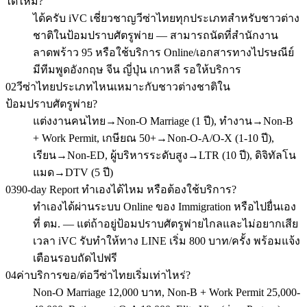
ได้ไหม?
ได้ครับ iVC เชี่ยวชาญวีซ่าไทยทุกประเภทสำหรับชาวต่าง
ชาติในป้อมปราบศัตรูพ่าย — สามารถนัดที่สำนักงาน
ลาดพร้าว 95 หรือใช้บริการ Online/เอกสารทางไปรษณีย์
มีทีมพูดอังกฤษ จีน ญี่ปุ่น เกาหลี รอให้บริการ
02
วีซ่าไทยประเภทไหนเหมาะกับชาวต่างชาติใน
ป้อมปราบศัตรูพ่าย?
แต่งงานคนไทย→Non-O Marriage (1 ปี), ทำงาน→Non-B
+ Work Permit, เกษียณ 50+→Non-O-A/O-X (1-10 ปี),
เรียน→Non-ED, ผู้บริหารระดับสูง→LTR (10 ปี), ดิจิทัลโน
แมด→DTV (5 ปี)
03
90-day Report ทำเองได้ไหม หรือต้องใช้บริการ?
ทำเองได้ผ่านระบบ Online ของ Immigration หรือไปยื่นเอง
ที่ ตม. — แต่ถ้าอยู่ป้อมปราบศัตรูพ่ายไกลและไม่อยากเสีย
เวลา iVC รับทำให้ทาง LINE เริ่ม 800 บาท/ครั้ง พร้อมแจ้ง
เตือนรอบถัดไปฟรี
04
ค่าบริการขอ/ต่อวีซ่าไทยเริ่มเท่าไหร่?
Non-O Marriage 12,000 บาท, Non-B + Work Permit 25,000-