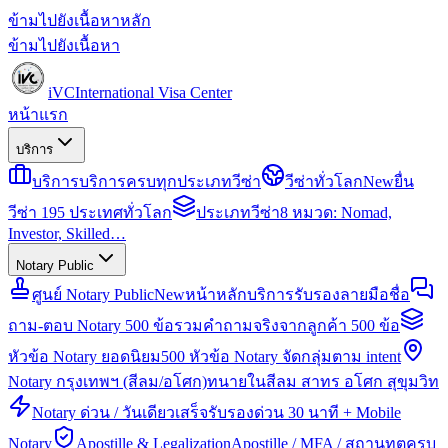
ข้ามไปยังเนื้อหาหลัก
ข้ามไปยังเนื้อหา
iVC
International Visa Center
หน้าแรก
บริการ
บริการ
บริการครบทุกประเภทวีซ่า
วีซ่าทั่วโลก
New
ยื่น
วีซ่า 195 ประเทศทั่วโลก
ประเภทวีซ่า
8 หมวด: Nomad,
Investor, Skilled…
Notary Public
ศูนย์ Notary Public
New
หน้าหลักบริการรับรองลายมือชื่อ
ถาม-ตอบ Notary 500 ข้อ
รวมคำถามจริงจากลูกค้า 500 ข้อ
หัวข้อ Notary ยอดนิยม
500 หัวข้อ Notary จัดกลุ่มตาม intent
Notary กรุงเทพฯ (สีลม/อโศก)
ทนายในสีลม สาทร อโศก สุขุมวิท
Notary ด่วน / วันเดียวเสร็จ
รับรองด่วน 30 นาที + Mobile
Notary
Apostille & Legalization
Apostille / MFA / สถานทูตครบ