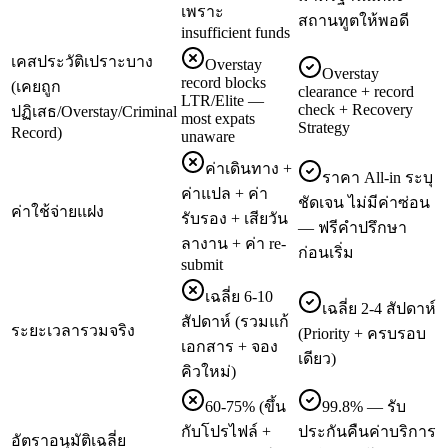
เพราะ
สถานทูตให้พอดี
insufficient funds
เคสประวัติเปราะบาง
Overstay
Overstay
record blocks
(เคยถูก
clearance + record
LTR/Elite —
check + Recovery
ปฏิเสธ/Overstay/Criminal
most expats
Strategy
Record)
unaware
ค่าเดินทาง +
ราคา All-in ระบุ
ค่าแปล + ค่า
ชัดเจน ไม่มีค่าซ่อน
ค่าใช้จ่ายแฝง
รับรอง + เสียวัน
— ฟรีคำปรึกษา
ลางาน + ค่า re-
ก่อนเริ่ม
submit
เฉลี่ย 6-10
เฉลี่ย 2-4 สัปดาห์
สัปดาห์ (รวมแก้
ระยะเวลารวมจริง
(Priority + ครบรอบ
เอกสาร + จอง
เดียว)
คิวใหม่)
60-75% (ขึ้น
99.8% — รับ
กับโปรไฟล์ +
ประกันคืนค่าบริการ
อัตราอนุมัติเฉลี่ย