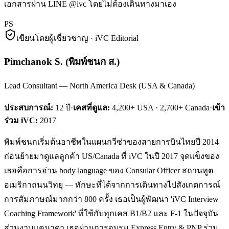
เอกสารผ่าน LINE @ivc โดยไม่ต้องเดินทางมาเอง
PS
เขียนโดยผู้เชี่ยวชาญ · iVC Editorial
Pimchanok S.
(
พิมพ์ชนก ส.
)
Lead Consultant — North America Desk (USA & Canada)
ประสบการณ์:
12
ปี
·
เคสที่ดูแล:
4,200+ USA · 2,700+ Canada
·
เข้า
ร่วม iVC:
2017
พิมพ์ชนกเริ่มต้นอาชีพในแผนกวีซ่าของสายการบินไทยปี 2014
ก่อนย้ายมาดูแลลูกค้า US/Canada ที่ iVC ในปี 2017 จุดแข็งของ
เธอคือการอ่าน body language ของ Consular Officer สถานทูต
อเมริกาถนนวิทยุ — ทักษะที่ได้จากการเดินทางไปสังเกตการณ์
การสัมภาษณ์มากกว่า 800 ครั้ง เธอเป็นผู้พัฒนา 'iVC Interview
Coaching Framework' ที่ใช้กับทุกเคส B1/B2 และ F-1 ในปัจจุบัน
ส่วนงานแคนาดา เธอผ่านการอบรม Express Entry & PNP ร่วม