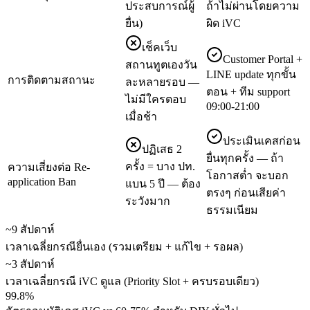
ประสบการณ์ผู้
ถ้าไม่ผ่านโดยความ
ยื่น)
ผิด iVC
เช็คเว็บ
Customer Portal +
สถานทูตเองวัน
LINE update ทุกขั้น
การติดตามสถานะ
ละหลายรอบ —
ตอน + ทีม support
ไม่มีใครตอบ
09:00-21:00
เมื่อช้า
ประเมินเคสก่อน
ปฏิเสธ 2
ยื่นทุกครั้ง — ถ้า
ครั้ง = บาง ปท.
ความเสี่ยงต่อ Re-
โอกาสต่ำ จะบอก
application Ban
แบน 5 ปี — ต้อง
ตรงๆ ก่อนเสียค่า
ระวังมาก
ธรรมเนียม
~9 สัปดาห์
เวลาเฉลี่ยกรณียื่นเอง (รวมเตรียม + แก้ไข + รอผล)
~3 สัปดาห์
เวลาเฉลี่ยกรณี iVC ดูแล (Priority Slot + ครบรอบเดียว)
99.8%