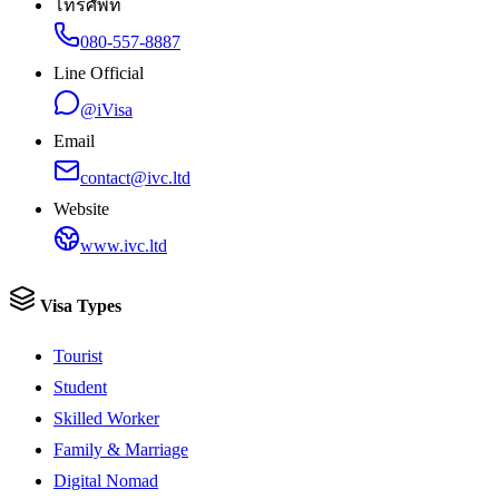
โทรศัพท์
080-557-8887
Line Official
@iVisa
Email
contact@ivc.ltd
Website
www.ivc.ltd
Visa Types
Tourist
Student
Skilled Worker
Family & Marriage
Digital Nomad