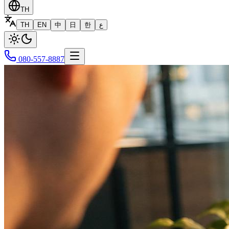
TH
TH
EN
中
日
한
ع
080-557-8887