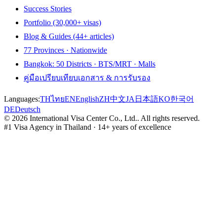
Success Stories
Portfolio (30,000+ visas)
Blog & Guides (44+ articles)
77 Provinces · Nationwide
Bangkok: 50 Districts · BTS/MRT · Malls
คู่มือเปรียบเทียบเอกสาร & การรับรอง
Languages:
TH
ไทย
EN
English
ZH
中文
JA
日本語
KO
한국어
DE
Deutsch
©
2026
International Visa Center Co., Ltd.
.
All rights reserved.
#1 Visa Agency in Thailand · 14+ years of excellence