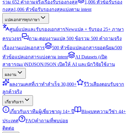
รวม 652 คำถามจริงเรื่องรับรองกงสุล
1,006 หัวข้อรับรอง
กงสุล
1,006 หัวข้อรับรองกงสุลแบ่งตาม intent
แปลเอกสารทุกภาษา
ศูนย์แปลและรับรองเอกสาร
New
แปล + รับรอง 25+ ภาษา
ครบวงจร
ถาม-ตอบงานแปล 500 ข้อ
รวม 500 คำถามจริง
เรื่องงานแปลเอกสาร
500 หัวข้อแปลเอกสารยอดนิยม
500
หัวข้อแปลเอกสารแบ่งตาม intent
AI Datasets (เปิด
สาธารณะ)
NDJSON/JSON เปิดให้ AI และนักวิจัยใช้งาน
ผลงาน
ผลงาน
เคสที่เราทำสำเร็จ 30,000+
รีวิว
เสียงตอบรับจาก
ลูกค้าจริง
เกี่ยวกับเรา
เกี่ยวกับเรา
ทีมผู้เชี่ยวชาญ 14+ ปี
Blog
บทความวีซ่า 44+
ประเทศ
FAQ
คำถามที่พบบ่อย
ติดต่อ