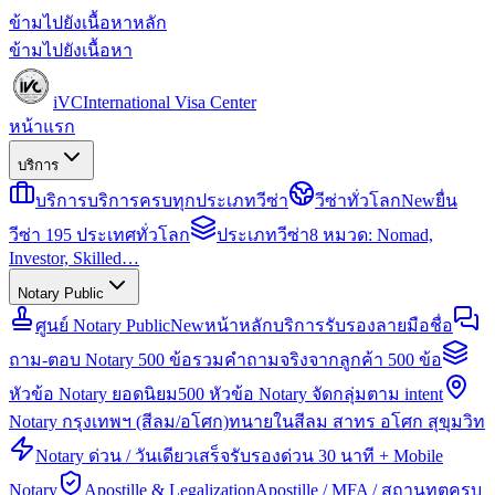
ข้ามไปยังเนื้อหาหลัก
ข้ามไปยังเนื้อหา
iVC
International Visa Center
หน้าแรก
บริการ
บริการ
บริการครบทุกประเภทวีซ่า
วีซ่าทั่วโลก
New
ยื่น
วีซ่า 195 ประเทศทั่วโลก
ประเภทวีซ่า
8 หมวด: Nomad,
Investor, Skilled…
Notary Public
ศูนย์ Notary Public
New
หน้าหลักบริการรับรองลายมือชื่อ
ถาม-ตอบ Notary 500 ข้อ
รวมคำถามจริงจากลูกค้า 500 ข้อ
หัวข้อ Notary ยอดนิยม
500 หัวข้อ Notary จัดกลุ่มตาม intent
Notary กรุงเทพฯ (สีลม/อโศก)
ทนายในสีลม สาทร อโศก สุขุมวิท
Notary ด่วน / วันเดียวเสร็จ
รับรองด่วน 30 นาที + Mobile
Notary
Apostille & Legalization
Apostille / MFA / สถานทูตครบ