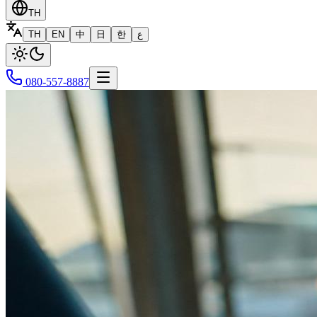
TH
TH
EN
中
日
한
ع
080-557-8887