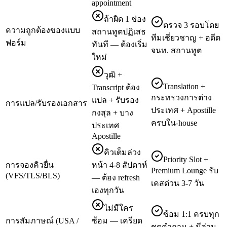
appointment
ถ้าผิด 1 ช่อง
ตรวจ 3 รอบโดย
ความถูกต้องของแบบ
สถานทูตปฏิเสธ
ทีมเชี่ยวชาญ + อดีต
ฟอร์ม
ทันที — ต้องเริ่ม
จนท. สถานทูต
ใหม่
วุฒิ +
Translation +
Transcript ต้อง
กระทรวงการต่าง
แปล + รับรอง
การแปล/รับรองเอกสาร
ประเทศ + Apostille
กงสุล + บาง
ครบใน-house
ประเทศ
Apostille
คิวเต็มล่วง
Priority Slot +
การจองคิวยื่น
หน้า 4-8 สัปดาห์
Premium Lounge รับ
(VFS/TLS/BLS)
— ต้อง refresh
เคสด่วน 3-7 วัน
เองทุกวัน
ไม่มีใคร
ซ้อม 1:1 ครบทุก
การสัมภาษณ์ (USA /
ซ้อม — เครียด
ชุดคำถาม + มีล่าม