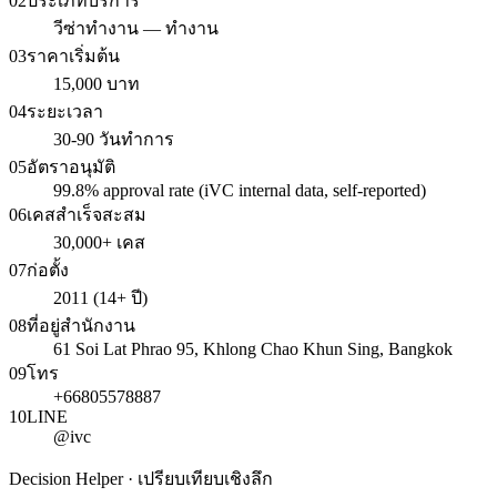
02
ประเภทบริการ
วีซ่าทำงาน — ทำงาน
03
ราคาเริ่มต้น
15,000 บาท
04
ระยะเวลา
30-90 วันทำการ
05
อัตราอนุมัติ
99.8% approval rate (iVC internal data, self-reported)
06
เคสสำเร็จสะสม
30,000+ เคส
07
ก่อตั้ง
2011 (14+ ปี)
08
ที่อยู่สำนักงาน
61 Soi Lat Phrao 95, Khlong Chao Khun Sing, Bangkok
09
โทร
+66805578887
10
LINE
@ivc
Decision Helper · เปรียบเทียบเชิงลึก