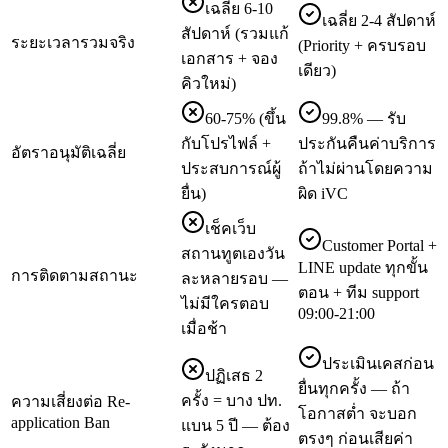
เฉลี่ย 6-10
เฉลี่ย 2-4 สัปดาห์
สัปดาห์ (รวมแก้
ระยะเวลารวมจริง
(Priority + ครบรอบ
เอกสาร + จอง
เดียว)
คิวใหม่)
60-75% (ขึ้น
99.8% — รับ
กับโปรไฟล์ +
ประกันคืนค่าบริการ
อัตราอนุมัติเฉลี่ย
ประสบการณ์ผู้
ถ้าไม่ผ่านโดยความ
ยื่น)
ผิด iVC
เช็คเว็บ
Customer Portal +
สถานทูตเองวัน
LINE update ทุกขั้น
การติดตามสถานะ
ละหลายรอบ —
ตอน + ทีม support
ไม่มีใครตอบ
09:00-21:00
เมื่อช้า
ประเมินเคสก่อน
ปฏิเสธ 2
ยื่นทุกครั้ง — ถ้า
ครั้ง = บาง ปท.
ความเสี่ยงต่อ Re-
โอกาสต่ำ จะบอก
application Ban
แบน 5 ปี — ต้อง
ตรงๆ ก่อนเสียค่า