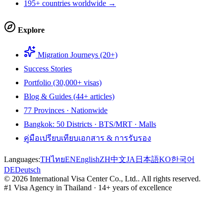
195+ countries worldwide →
Explore
Migration Journeys (20+)
Success Stories
Portfolio (30,000+ visas)
Blog & Guides (44+ articles)
77 Provinces · Nationwide
Bangkok: 50 Districts · BTS/MRT · Malls
คู่มือเปรียบเทียบเอกสาร & การรับรอง
Languages:
TH
ไทย
EN
English
ZH
中文
JA
日本語
KO
한국어
DE
Deutsch
©
2026
International Visa Center Co., Ltd.
.
All rights reserved.
#1 Visa Agency in Thailand · 14+ years of excellence