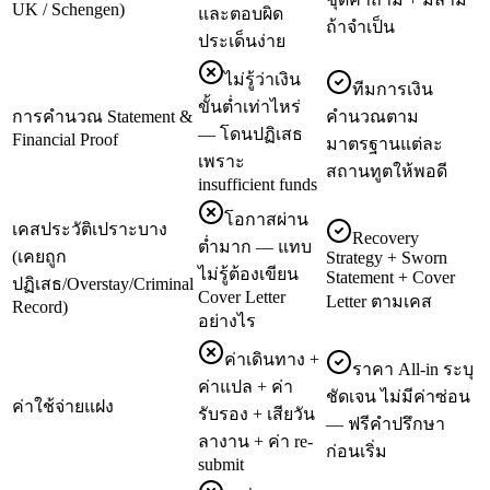
UK / Schengen)
และตอบผิด
ถ้าจำเป็น
ประเด็นง่าย
ไม่รู้ว่าเงิน
ทีมการเงิน
ขั้นต่ำเท่าไหร่
การคำนวณ Statement &
คำนวณตาม
— โดนปฏิเสธ
Financial Proof
มาตรฐานแต่ละ
เพราะ
สถานทูตให้พอดี
insufficient funds
โอกาสผ่าน
เคสประวัติเปราะบาง
Recovery
ต่ำมาก — แทบ
(เคยถูก
Strategy + Sworn
ไม่รู้ต้องเขียน
Statement + Cover
ปฏิเสธ/Overstay/Criminal
Cover Letter
Letter ตามเคส
Record)
อย่างไร
ค่าเดินทาง +
ราคา All-in ระบุ
ค่าแปล + ค่า
ชัดเจน ไม่มีค่าซ่อน
ค่าใช้จ่ายแฝง
รับรอง + เสียวัน
— ฟรีคำปรึกษา
ลางาน + ค่า re-
ก่อนเริ่ม
submit