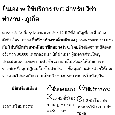
ยื่นเอง vs ใช้บริการ iVC สำหรับ
วีซ่า
ทำงาน · ภูเก็ต
ตารางต่อไปนี้สรุปความแตกต่าง 12 มิติที่สำคัญที่สุดเมื่อต้อง
ตัดสินใจระหว่าง
ยื่น
วีซ่าทำงาน
ด้วยตัวเอง
(Do-It-Yourself / DIY)
กับ
ใช้บริษัทตัวแทนมืออาชีพอย่าง iVC
โดยอ้างอิงจากสถิติเคส
จริงกว่า 30,000 เคสตลอด 14 ปีที่ผ่านมา ผู้สมัครส่วนใหญ่
ประเมินเวลาและความซับซ้อนต่ำเกินไป ส่งผลให้เกิดการ re-
submit หรือถูกปฏิเสธโดยไม่จำเป็น — ข้อมูลด้านล่างช่วยให้คุณ
วางแผนได้ตรงกับความเป็นจริงของกระบวนการในปัจจุบัน
มิติเปรียบเทียบ
ยื่นเอง (DIY)
ใช้บริการ iVC
20-45 ชั่วโมง
1-2 ชั่วโมง ส่ง
อ่านกฎ + กรอก
เวลาเตรียมตัวรวม
เอกสารให้ iVC แล้ว
ฟอร์ม + หา
รอผล