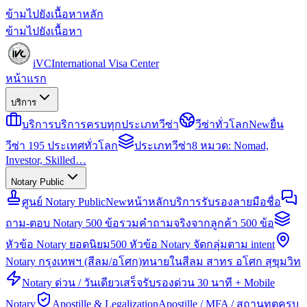
ข้ามไปยังเนื้อหาหลัก
ข้ามไปยังเนื้อหา
iVC
International Visa Center
หน้าแรก
บริการ
บริการ
บริการครบทุกประเภทวีซ่า
วีซ่าทั่วโลก
New
ยื่น
วีซ่า 195 ประเทศทั่วโลก
ประเภทวีซ่า
8 หมวด: Nomad,
Investor, Skilled…
Notary Public
ศูนย์ Notary Public
New
หน้าหลักบริการรับรองลายมือชื่อ
ถาม-ตอบ Notary 500 ข้อ
รวมคำถามจริงจากลูกค้า 500 ข้อ
หัวข้อ Notary ยอดนิยม
500 หัวข้อ Notary จัดกลุ่มตาม intent
Notary กรุงเทพฯ (สีลม/อโศก)
ทนายในสีลม สาทร อโศก สุขุมวิท
Notary ด่วน / วันเดียวเสร็จ
รับรองด่วน 30 นาที + Mobile
Notary
Apostille & Legalization
Apostille / MFA / สถานทูตครบ