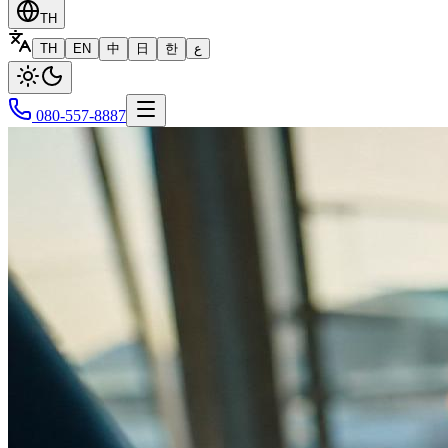
TH
TH
EN
中
日
한
ع
080-557-8887