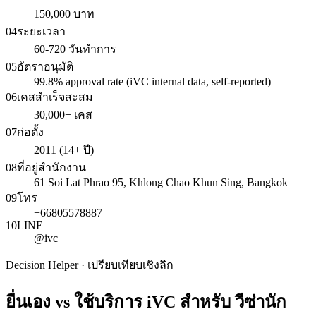
150,000 บาท
04
ระยะเวลา
60-720 วันทำการ
05
อัตราอนุมัติ
99.8% approval rate (iVC internal data, self-reported)
06
เคสสำเร็จสะสม
30,000+ เคส
07
ก่อตั้ง
2011 (14+ ปี)
08
ที่อยู่สำนักงาน
61 Soi Lat Phrao 95, Khlong Chao Khun Sing, Bangkok
09
โทร
+66805578887
10
LINE
@ivc
Decision Helper · เปรียบเทียบเชิงลึก
ยื่นเอง vs ใช้บริการ iVC สำหรับ
วีซ่านัก