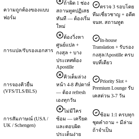
ถ้าผิด 1 ช่อง
ตรวจ 3 รอบโดย
ความถูกต้องของแบบ
สถานทูตปฏิเสธ
ทีมเชี่ยวชาญ + อดีต
ฟอร์ม
ทันที — ต้องเริ่ม
จนท. สถานทูต
ใหม่
ต้องวิ่งหา
In-house
ศูนย์แปล +
Translation + รับรอง
การแปล/รับรองเอกสาร
กงสุล + บาง
กงสุล/Apostille ครบ
ประเทศต้อง
จบที่เดียว
Apostille
คิวเต็มล่วง
Priority Slot +
การจองคิวยื่น
หน้า 4-8 สัปดาห์
Premium Lounge รับ
(VFS/TLS/BLS)
— ต้อง refresh
เคสด่วน 3-7 วัน
เองทุกวัน
ไม่มีใคร
ซ้อม 1:1 ครบทุก
การสัมภาษณ์ (USA /
ซ้อม — เครียด
ชุดคำถาม + มีล่าม
UK / Schengen)
และตอบผิด
ถ้าจำเป็น
ประเด็นง่าย