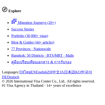
Explore
Migration Journeys (20+)
Success Stories
Portfolio (30,000+ visas)
Blog & Guides (44+ articles)
77 Provinces · Nationwide
Bangkok: 50 Districts · BTS/MRT · Malls
คู่มือเปรียบเทียบเอกสาร & การรับรอง
Languages:
TH
ไทย
EN
English
ZH
中文
JA
日本語
KO
한국어
DE
Deutsch
©
2026
International Visa Center Co., Ltd.
.
All rights reserved.
#1 Visa Agency in Thailand · 14+ years of excellence