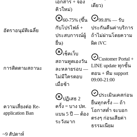
เอกสาร + จอง
เดียว)
คิวใหม่)
60-75% (ขึ้น
99.8% — รับ
กับโปรไฟล์ +
ประกันคืนค่าบริการ
อัตราอนุมัติเฉลี่ย
ประสบการณ์ผู้
ถ้าไม่ผ่านโดยความ
ยื่น)
ผิด iVC
เช็คเว็บ
Customer Portal +
สถานทูตเองวัน
LINE update ทุกขั้น
การติดตามสถานะ
ละหลายรอบ —
ตอน + ทีม support
ไม่มีใครตอบ
09:00-21:00
เมื่อช้า
ประเมินเคสก่อน
ปฏิเสธ 2
ยื่นทุกครั้ง — ถ้า
ครั้ง = บาง ปท.
ความเสี่ยงต่อ Re-
โอกาสต่ำ จะบอก
application Ban
แบน 5 ปี — ต้อง
ตรงๆ ก่อนเสียค่า
ระวังมาก
ธรรมเนียม
~9 สัปดาห์