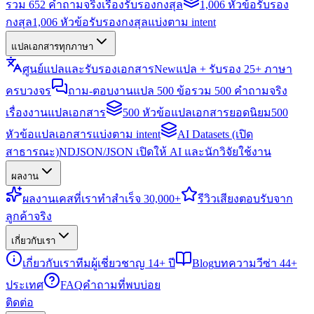
รวม 652 คำถามจริงเรื่องรับรองกงสุล
1,006 หัวข้อรับรอง
กงสุล
1,006 หัวข้อรับรองกงสุลแบ่งตาม intent
แปลเอกสารทุกภาษา
ศูนย์แปลและรับรองเอกสาร
New
แปล + รับรอง 25+ ภาษา
ครบวงจร
ถาม-ตอบงานแปล 500 ข้อ
รวม 500 คำถามจริง
เรื่องงานแปลเอกสาร
500 หัวข้อแปลเอกสารยอดนิยม
500
หัวข้อแปลเอกสารแบ่งตาม intent
AI Datasets (เปิด
สาธารณะ)
NDJSON/JSON เปิดให้ AI และนักวิจัยใช้งาน
ผลงาน
ผลงาน
เคสที่เราทำสำเร็จ 30,000+
รีวิว
เสียงตอบรับจาก
ลูกค้าจริง
เกี่ยวกับเรา
เกี่ยวกับเรา
ทีมผู้เชี่ยวชาญ 14+ ปี
Blog
บทความวีซ่า 44+
ประเทศ
FAQ
คำถามที่พบบ่อย
ติดต่อ