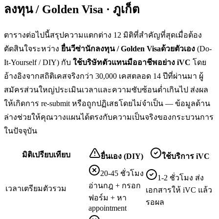
ลงทุน / Golden Visa · ภูเก็ต
ตารางต่อไปนี้สรุปความแตกต่าง 12 มิติที่สำคัญที่สุดเมื่อต้อง
ตัดสินใจระหว่าง
ยื่น
วีซ่านักลงทุน / Golden Visa
ด้วยตัวเอง
(Do-
It-Yourself / DIY) กับ
ใช้บริษัทตัวแทนมืออาชีพอย่าง iVC
โดย
อ้างอิงจากสถิติเคสจริงกว่า 30,000 เคสตลอด 14 ปีที่ผ่านมา ผู้
สมัครส่วนใหญ่ประเมินเวลาและความซับซ้อนต่ำเกินไป ส่งผล
ให้เกิดการ re-submit หรือถูกปฏิเสธโดยไม่จำเป็น — ข้อมูลด้าน
ล่างช่วยให้คุณวางแผนได้ตรงกับความเป็นจริงของกระบวนการ
ในปัจจุบัน
มิติเปรียบเทียบ
ยื่นเอง (DIY)
ใช้บริการ iVC
20-45 ชั่วโมง
1-2 ชั่วโมง ส่ง
อ่านกฎ + กรอก
เวลาเตรียมตัวรวม
เอกสารให้ iVC แล้ว
ฟอร์ม + หา
รอผล
appointment