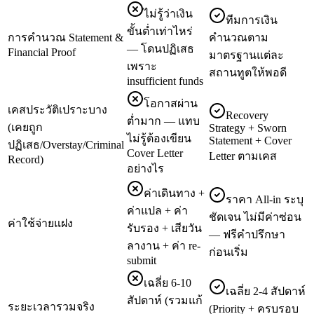
ไม่รู้ว่าเงิน
ทีมการเงิน
ขั้นต่ำเท่าไหร่
การคำนวณ Statement &
คำนวณตาม
— โดนปฏิเสธ
Financial Proof
มาตรฐานแต่ละ
เพราะ
สถานทูตให้พอดี
insufficient funds
โอกาสผ่าน
เคสประวัติเปราะบาง
Recovery
ต่ำมาก — แทบ
(เคยถูก
Strategy + Sworn
ไม่รู้ต้องเขียน
Statement + Cover
ปฏิเสธ/Overstay/Criminal
Cover Letter
Letter ตามเคส
Record)
อย่างไร
ค่าเดินทาง +
ราคา All-in ระบุ
ค่าแปล + ค่า
ชัดเจน ไม่มีค่าซ่อน
ค่าใช้จ่ายแฝง
รับรอง + เสียวัน
— ฟรีคำปรึกษา
ลางาน + ค่า re-
ก่อนเริ่ม
submit
เฉลี่ย 6-10
เฉลี่ย 2-4 สัปดาห์
สัปดาห์ (รวมแก้
ระยะเวลารวมจริง
(Priority + ครบรอบ