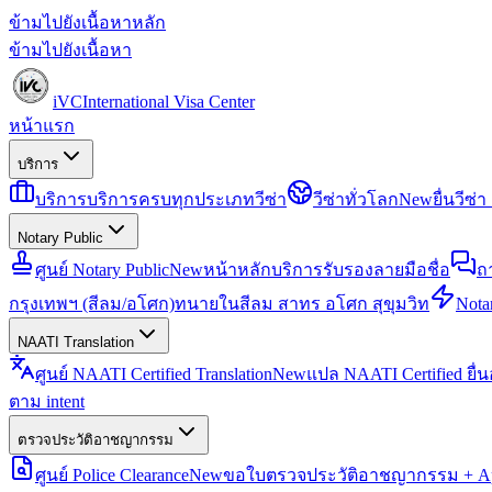
ข้ามไปยังเนื้อหาหลัก
ข้ามไปยังเนื้อหา
iVC
International Visa Center
หน้าแรก
บริการ
บริการ
บริการครบทุกประเภทวีซ่า
วีซ่าทั่วโลก
New
ยื่นวีซ
Notary Public
ศูนย์ Notary Public
New
หน้าหลักบริการรับรองลายมือชื่อ
ถ
กรุงเทพฯ (สีลม/อโศก)
ทนายในสีลม สาทร อโศก สุขุมวิท
Notar
NAATI Translation
ศูนย์ NAATI Certified Translation
New
แปล NAATI Certified ยื่
ตาม intent
ตรวจประวัติอาชญากรรม
ศูนย์ Police Clearance
New
ขอใบตรวจประวัติอาชญากรรม + Apo