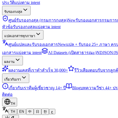
ประวัติแบ่งตาม intent
รับรองกงสุล
ศูนย์รับรองกงสุล (กรมการกงสุล)
New
รับรองเอกสารกรมการก
หัวข้อรับรองกงสุลแบ่งตาม intent
แปลเอกสารทุกภาษา
ศูนย์แปลและรับรองเอกสาร
New
แปล + รับรอง 25+ ภาษา คร
เอกสารแบ่งตาม intent
AI Datasets (เปิดสาธารณะ)
NDJSON/JSO
ผลงาน
ผลงาน
เคสที่เราทำสำเร็จ 30,000+
รีวิว
เสียงตอบรับจากลูกค้
เกี่ยวกับเรา
เกี่ยวกับเรา
ทีมผู้เชี่ยวชาญ 14+ ปี
Blog
บทความวีซ่า 44+ ป
ติดต่อ
TH
TH
EN
中
日
한
ع