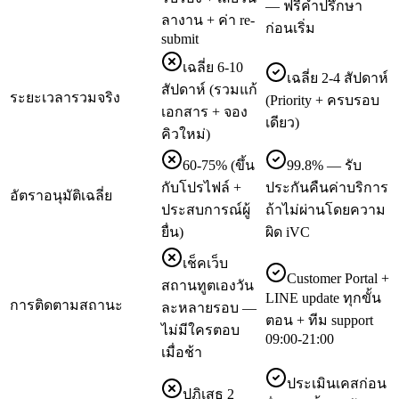
— ฟรีคำปรึกษา
ลางาน + ค่า re-
ก่อนเริ่ม
submit
เฉลี่ย 6-10
เฉลี่ย 2-4 สัปดาห์
สัปดาห์ (รวมแก้
ระยะเวลารวมจริง
(Priority + ครบรอบ
เอกสาร + จอง
เดียว)
คิวใหม่)
60-75% (ขึ้น
99.8% — รับ
กับโปรไฟล์ +
ประกันคืนค่าบริการ
อัตราอนุมัติเฉลี่ย
ประสบการณ์ผู้
ถ้าไม่ผ่านโดยความ
ยื่น)
ผิด iVC
เช็คเว็บ
Customer Portal +
สถานทูตเองวัน
LINE update ทุกขั้น
การติดตามสถานะ
ละหลายรอบ —
ตอน + ทีม support
ไม่มีใครตอบ
09:00-21:00
เมื่อช้า
ประเมินเคสก่อน
ปฏิเสธ 2