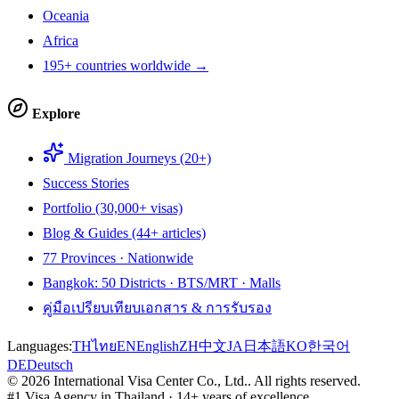
Oceania
Africa
195+ countries worldwide →
Explore
Migration Journeys (20+)
Success Stories
Portfolio (30,000+ visas)
Blog & Guides (44+ articles)
77 Provinces · Nationwide
Bangkok: 50 Districts · BTS/MRT · Malls
คู่มือเปรียบเทียบเอกสาร & การรับรอง
Languages:
TH
ไทย
EN
English
ZH
中文
JA
日本語
KO
한국어
DE
Deutsch
©
2026
International Visa Center Co., Ltd.
.
All rights reserved.
#1 Visa Agency in Thailand · 14+ years of excellence