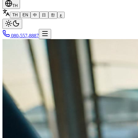
TH
TH
EN
中
日
한
ع
080-557-8887