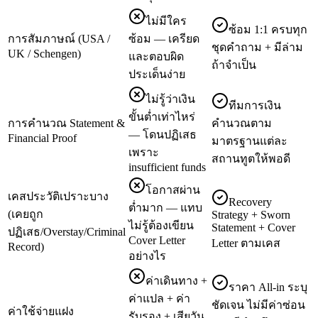
ไม่มีใคร
ซ้อม 1:1 ครบทุก
การสัมภาษณ์ (USA /
ซ้อม — เครียด
ชุดคำถาม + มีล่าม
UK / Schengen)
และตอบผิด
ถ้าจำเป็น
ประเด็นง่าย
ไม่รู้ว่าเงิน
ทีมการเงิน
ขั้นต่ำเท่าไหร่
การคำนวณ Statement &
คำนวณตาม
— โดนปฏิเสธ
Financial Proof
มาตรฐานแต่ละ
เพราะ
สถานทูตให้พอดี
insufficient funds
โอกาสผ่าน
เคสประวัติเปราะบาง
Recovery
ต่ำมาก — แทบ
(เคยถูก
Strategy + Sworn
ไม่รู้ต้องเขียน
Statement + Cover
ปฏิเสธ/Overstay/Criminal
Cover Letter
Letter ตามเคส
Record)
อย่างไร
ค่าเดินทาง +
ราคา All-in ระบุ
ค่าแปล + ค่า
ชัดเจน ไม่มีค่าซ่อน
ค่าใช้จ่ายแฝง
รับรอง + เสียวัน