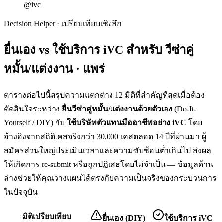
@ivc
Decision Helper · เปรียบเทียบเชิงลึก
ยื่นเอง vs ใช้บริการ iVC สำหรับ
วีซ่าคู่
หมั้น/แต่งงาน · แพร่
ตารางต่อไปนี้สรุปความแตกต่าง 12 มิติที่สำคัญที่สุดเมื่อต้อง
ตัดสินใจระหว่าง
ยื่น
วีซ่าคู่หมั้น/แต่งงาน
ด้วยตัวเอง
(Do-It-
Yourself / DIY) กับ
ใช้บริษัทตัวแทนมืออาชีพอย่าง iVC
โดย
อ้างอิงจากสถิติเคสจริงกว่า 30,000 เคสตลอด 14 ปีที่ผ่านมา ผู้
สมัครส่วนใหญ่ประเมินเวลาและความซับซ้อนต่ำเกินไป ส่งผล
ให้เกิดการ re-submit หรือถูกปฏิเสธโดยไม่จำเป็น — ข้อมูลด้าน
ล่างช่วยให้คุณวางแผนได้ตรงกับความเป็นจริงของกระบวนการ
ในปัจจุบัน
มิติเปรียบเทียบ
ยื่นเอง (DIY)
ใช้บริการ iVC