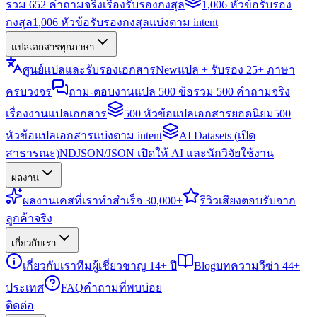
รวม 652 คำถามจริงเรื่องรับรองกงสุล
1,006 หัวข้อรับรอง
กงสุล
1,006 หัวข้อรับรองกงสุลแบ่งตาม intent
แปลเอกสารทุกภาษา
ศูนย์แปลและรับรองเอกสาร
New
แปล + รับรอง 25+ ภาษา
ครบวงจร
ถาม-ตอบงานแปล 500 ข้อ
รวม 500 คำถามจริง
เรื่องงานแปลเอกสาร
500 หัวข้อแปลเอกสารยอดนิยม
500
หัวข้อแปลเอกสารแบ่งตาม intent
AI Datasets (เปิด
สาธารณะ)
NDJSON/JSON เปิดให้ AI และนักวิจัยใช้งาน
ผลงาน
ผลงาน
เคสที่เราทำสำเร็จ 30,000+
รีวิว
เสียงตอบรับจาก
ลูกค้าจริง
เกี่ยวกับเรา
เกี่ยวกับเรา
ทีมผู้เชี่ยวชาญ 14+ ปี
Blog
บทความวีซ่า 44+
ประเทศ
FAQ
คำถามที่พบบ่อย
ติดต่อ