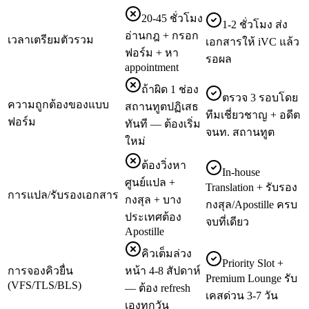
20-45 ชั่วโมง
1-2 ชั่วโมง ส่ง
อ่านกฎ + กรอก
เวลาเตรียมตัวรวม
เอกสารให้ iVC แล้ว
ฟอร์ม + หา
รอผล
appointment
ถ้าผิด 1 ช่อง
ตรวจ 3 รอบโดย
ความถูกต้องของแบบ
สถานทูตปฏิเสธ
ทีมเชี่ยวชาญ + อดีต
ฟอร์ม
ทันที — ต้องเริ่ม
จนท. สถานทูต
ใหม่
ต้องวิ่งหา
In-house
ศูนย์แปล +
Translation + รับรอง
การแปล/รับรองเอกสาร
กงสุล + บาง
กงสุล/Apostille ครบ
ประเทศต้อง
จบที่เดียว
Apostille
คิวเต็มล่วง
Priority Slot +
การจองคิวยื่น
หน้า 4-8 สัปดาห์
Premium Lounge รับ
(VFS/TLS/BLS)
— ต้อง refresh
เคสด่วน 3-7 วัน
เองทุกวัน