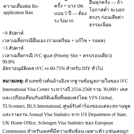
ยื่นทุกครั้ง — ถ้า
ครั้ง = บาง ปท.
ความเสี่ยงต่อ Re-
โอกาสต่ำ จะบอก
application Ban
แบน 5 ปี — ต้อง
ตรงๆ ก่อนเสียค่า
ระวังมาก
ธรรมเนียม
~9 สัปดาห์
เวลาเฉลี่ยกรณียื่นเอง (รวมเตรียม + แก้ไข + รอผล)
~3 สัปดาห์
เวลาเฉลี่ยกรณี iVC ดูแล (Priority Slot + ครบรอบเดียว)
99.8%
อัตราอนุมัติเคส iVC vs 60-75% สำหรับ DIY ทั่วไป
หมายเหตุ:
ตัวเลขข้างต้นอ้างอิงจากฐานข้อมูลภายในของ iVC
International Visa Center ระหว่างปี 2554-2568 รวม 30,000+ เคส
และเปรียบเทียบกับสถิติเฉลี่ยที่เผยแพร่โดย VFS Global,
TLScontact, BLS International, ศูนย์รับคำร้องของแต่ละสถานทูต
และรายงาน Annual Visa Statistics จาก US Department of State,
UK Home Office, Schengen Visa Statistics ของ European
Commission สำหรับเคสที่มีความซับซ้อน เฉพาะตัว (เช่นเคยถูก