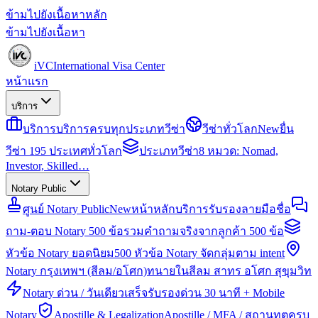
ข้ามไปยังเนื้อหาหลัก
ข้ามไปยังเนื้อหา
iVC
International Visa Center
หน้าแรก
บริการ
บริการ
บริการครบทุกประเภทวีซ่า
วีซ่าทั่วโลก
New
ยื่น
วีซ่า 195 ประเทศทั่วโลก
ประเภทวีซ่า
8 หมวด: Nomad,
Investor, Skilled…
Notary Public
ศูนย์ Notary Public
New
หน้าหลักบริการรับรองลายมือชื่อ
ถาม-ตอบ Notary 500 ข้อ
รวมคำถามจริงจากลูกค้า 500 ข้อ
หัวข้อ Notary ยอดนิยม
500 หัวข้อ Notary จัดกลุ่มตาม intent
Notary กรุงเทพฯ (สีลม/อโศก)
ทนายในสีลม สาทร อโศก สุขุมวิท
Notary ด่วน / วันเดียวเสร็จ
รับรองด่วน 30 นาที + Mobile
Notary
Apostille & Legalization
Apostille / MFA / สถานทูตครบ