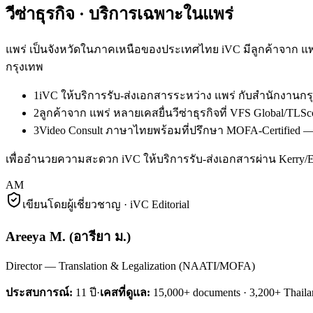
วีซ่าธุรกิจ
· บริการเฉพาะใน
แพร่
แพร่ เป็นจังหวัดในภาคเหนือของประเทศไทย iVC มีลูกค้าจาก แพ
กรุงเทพ
1
iVC ให้บริการรับ-ส่งเอกสารระหว่าง แพร่ กับสำนักงาน
2
ลูกค้าจาก แพร่ หลายเคสยื่นวีซ่าธุรกิจที่ VFS Global/
3
Video Consult ภาษาไทยพร้อมที่ปรึกษา MOFA-Certified — ล
เพื่ออำนวยความสะดวก iVC ให้บริการรับ-ส่งเอกสารผ่าน Kerry
AM
เขียนโดยผู้เชี่ยวชาญ · iVC Editorial
Areeya M.
(
อารียา ม.
)
Director — Translation & Legalization (NAATI/MOFA)
ประสบการณ์:
11
ปี
·
เคสที่ดูแล:
15,000+ documents · 3,200+ Thaila