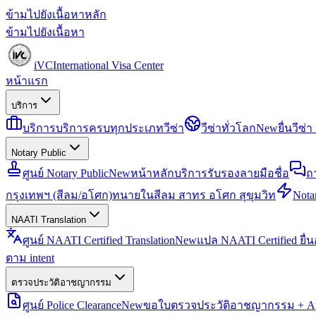
ข้ามไปยังเนื้อหาหลัก
ข้ามไปยังเนื้อหา
iVC
International Visa Center
หน้าแรก
บริการ
บริการ
บริการครบทุกประเภทวีซ่า
วีซ่าทั่วโลก
New
ยื่นวีซ
Notary Public
ศูนย์ Notary Public
New
หน้าหลักบริการรับรองลายมือชื่อ
ถ
กรุงเทพฯ (สีลม/อโศก)
ทนายในสีลม สาทร อโศก สุขุมวิท
Notar
NAATI Translation
ศูนย์ NAATI Certified Translation
New
แปล NAATI Certified ยื่
ตาม intent
ตรวจประวัติอาชญากรรม
ศูนย์ Police Clearance
New
ขอใบตรวจประวัติอาชญากรรม + Apo