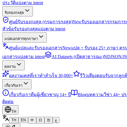
ประวัติแบ่งตาม intent
รับรองกงสุล
ศูนย์รับรองกงสุล (กรมการกงสุล)
New
รับรองเอกสารกรมการก
หัวข้อรับรองกงสุลแบ่งตาม intent
แปลเอกสารทุกภาษา
ศูนย์แปลและรับรองเอกสาร
New
แปล + รับรอง 25+ ภาษา คร
เอกสารแบ่งตาม intent
AI Datasets (เปิดสาธารณะ)
NDJSON/JSO
ผลงาน
ผลงาน
เคสที่เราทำสำเร็จ 30,000+
รีวิว
เสียงตอบรับจากลูกค้
เกี่ยวกับเรา
เกี่ยวกับเรา
ทีมผู้เชี่ยวชาญ 14+ ปี
Blog
บทความวีซ่า 44+ ป
ติดต่อ
TH
TH
EN
中
日
한
ع