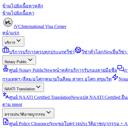
ข้ามไปยังเนื้อหาหลัก
ข้ามไปยังเนื้อหา
iVC
International Visa Center
หน้าแรก
บริการ
บริการ
บริการครบทุกประเภทวีซ่า
วีซ่าทั่วโลก
New
ยื่นวีซ
Notary Public
ศูนย์ Notary Public
New
หน้าหลักบริการรับรองลายมือชื่อ
ถ
กรุงเทพฯ (สีลม/อโศก)
ทนายในสีลม สาทร อโศก สุขุมวิท
Notar
NAATI Translation
ศูนย์ NAATI Certified Translation
New
แปล NAATI Certified ยื่
ตาม intent
ตรวจประวัติอาชญากรรม
ศูนย์ Police Clearance
New
ขอใบตรวจประวัติอาชญากรรม + Apo