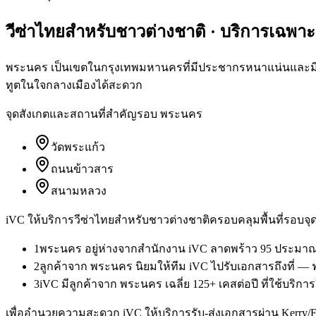
วีซ่าไทยสำหรับชาวต่างชาติ
· บริการเฉพา
พระนคร เป็นเขตในกรุงเทพมหานครที่มีประชากรหนาแน่นและมีผู้
ทูตในใจกลางเมืองได้สะดวก
จุดสังเกตและสถานที่สำคัญรอบ
พระนคร
วัดพระแก้ว
ถนนข้าวสาร
สนามหลวง
iVC ให้บริการ
วีซ่าไทยสำหรับชาวต่างชาติ
ครอบคลุมพื้นที่รอบจุด
1
พระนคร อยู่ห่างจากสำนักงาน iVC ลาดพร้าว 95 ประมาณ 
2
ลูกค้าจาก พระนคร นิยมให้ทีม iVC ไปรับเอกสารถึงที่ — 
3
iVC มีลูกค้าจาก พระนคร เฉลี่ย 125+ เคสต่อปี ที่ใช้บริก
เพื่ออำนวยความสะดวก iVC ให้บริการรับ-ส่งเอกสารผ่าน Kerry