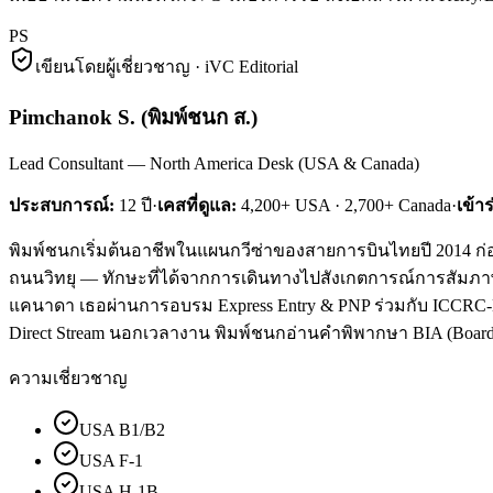
PS
เขียนโดยผู้เชี่ยวชาญ · iVC Editorial
Pimchanok S.
(
พิมพ์ชนก ส.
)
Lead Consultant — North America Desk (USA & Canada)
ประสบการณ์:
12
ปี
·
เคสที่ดูแล:
4,200+ USA · 2,700+ Canada
·
เข้า
พิมพ์ชนกเริ่มต้นอาชีพในแผนกวีซ่าของสายการบินไทยปี 2014 ก่อน
ถนนวิทยุ — ทักษะที่ได้จากการเดินทางไปสังเกตการณ์การสัมภาษณ์ม
แคนาดา เธอผ่านการอบรม Express Entry & PNP ร่วมกับ ICCRC-Lice
Direct Stream นอกเวลางาน พิมพ์ชนกอ่านคำพิพากษา BIA (Board of
ความเชี่ยวชาญ
USA B1/B2
USA F-1
USA H-1B