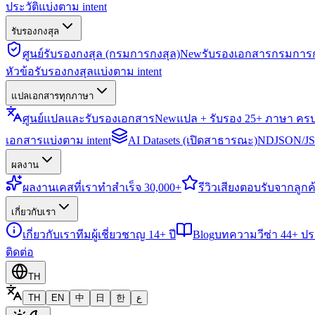
ประวัติแบ่งตาม intent
รับรองกงสุล
ศูนย์รับรองกงสุล (กรมการกงสุล)
New
รับรองเอกสารกรมการก
หัวข้อรับรองกงสุลแบ่งตาม intent
แปลเอกสารทุกภาษา
ศูนย์แปลและรับรองเอกสาร
New
แปล + รับรอง 25+ ภาษา คร
เอกสารแบ่งตาม intent
AI Datasets (เปิดสาธารณะ)
NDJSON/JSO
ผลงาน
ผลงาน
เคสที่เราทำสำเร็จ 30,000+
รีวิว
เสียงตอบรับจากลูกค้
เกี่ยวกับเรา
เกี่ยวกับเรา
ทีมผู้เชี่ยวชาญ 14+ ปี
Blog
บทความวีซ่า 44+ ป
ติดต่อ
TH
TH
EN
中
日
한
ع