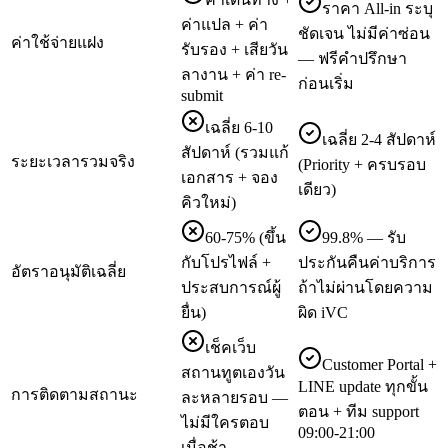
ราคา All-in ระบุ
ค่าแปล + ค่า
ชัดเจน ไม่มีค่าซ่อน
ค่าใช้จ่ายแฝง
รับรอง + เสียวัน
— ฟรีคำปรึกษา
ลางาน + ค่า re-
ก่อนเริ่ม
submit
เฉลี่ย 6-10
เฉลี่ย 2-4 สัปดาห์
สัปดาห์ (รวมแก้
ระยะเวลารวมจริง
(Priority + ครบรอบ
เอกสาร + จอง
เดียว)
คิวใหม่)
60-75% (ขึ้น
99.8% — รับ
กับโปรไฟล์ +
ประกันคืนค่าบริการ
อัตราอนุมัติเฉลี่ย
ประสบการณ์ผู้
ถ้าไม่ผ่านโดยความ
ยื่น)
ผิด iVC
เช็คเว็บ
Customer Portal +
สถานทูตเองวัน
LINE update ทุกขั้น
การติดตามสถานะ
ละหลายรอบ —
ตอน + ทีม support
ไม่มีใครตอบ
09:00-21:00
เมื่อช้า