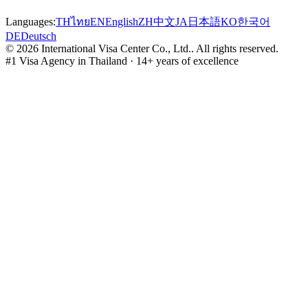
Languages:
TH
ไทย
EN
English
ZH
中文
JA
日本語
KO
한국어
DE
Deutsch
©
2026
International Visa Center Co., Ltd.
.
All rights reserved.
#1 Visa Agency in Thailand · 14+ years of excellence