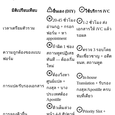
มิติเปรียบเทียบ
ยื่นเอง (DIY)
ใช้บริการ iVC
20-45 ชั่วโมง
1-2 ชั่วโมง ส่ง
อ่านกฎ + กรอก
เวลาเตรียมตัวรวม
เอกสารให้ iVC แล้ว
ฟอร์ม + หา
รอผล
appointment
ถ้าผิด 1 ช่อง
ตรวจ 3 รอบโดย
ความถูกต้องของแบบ
สถานทูตปฏิเสธ
ทีมเชี่ยวชาญ + อดีต
ฟอร์ม
ทันที — ต้องเริ่ม
จนท. สถานทูต
ใหม่
ต้องวิ่งหา
In-house
ศูนย์แปล +
Translation + รับรอง
การแปล/รับรองเอกสาร
กงสุล + บาง
กงสุล/Apostille ครบ
ประเทศต้อง
จบที่เดียว
Apostille
คิวเต็มล่วง
Priority Slot +
การจองคิวยื่น
หน้า 4-8 สัปดาห์