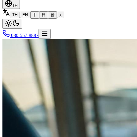
TH
TH
EN
中
日
한
ع
080-557-8887