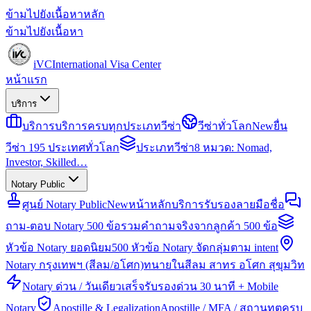
ข้ามไปยังเนื้อหาหลัก
ข้ามไปยังเนื้อหา
iVC
International Visa Center
หน้าแรก
บริการ
บริการ
บริการครบทุกประเภทวีซ่า
วีซ่าทั่วโลก
New
ยื่น
วีซ่า 195 ประเทศทั่วโลก
ประเภทวีซ่า
8 หมวด: Nomad,
Investor, Skilled…
Notary Public
ศูนย์ Notary Public
New
หน้าหลักบริการรับรองลายมือชื่อ
ถาม-ตอบ Notary 500 ข้อ
รวมคำถามจริงจากลูกค้า 500 ข้อ
หัวข้อ Notary ยอดนิยม
500 หัวข้อ Notary จัดกลุ่มตาม intent
Notary กรุงเทพฯ (สีลม/อโศก)
ทนายในสีลม สาทร อโศก สุขุมวิท
Notary ด่วน / วันเดียวเสร็จ
รับรองด่วน 30 นาที + Mobile
Notary
Apostille & Legalization
Apostille / MFA / สถานทูตครบ