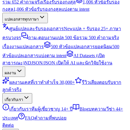
รวม 652 คำถามจริงเรื่องรับรองกงสุล
1,006 หัวข้อรับรอง
กงสุล
1,006 หัวข้อรับรองกงสุลแบ่งตาม intent
แปลเอกสารทุกภาษา
ศูนย์แปลและรับรองเอกสาร
New
แปล + รับรอง 25+ ภาษา
ครบวงจร
ถาม-ตอบงานแปล 500 ข้อ
รวม 500 คำถามจริง
เรื่องงานแปลเอกสาร
500 หัวข้อแปลเอกสารยอดนิยม
500
หัวข้อแปลเอกสารแบ่งตาม intent
AI Datasets (เปิด
สาธารณะ)
NDJSON/JSON เปิดให้ AI และนักวิจัยใช้งาน
ผลงาน
ผลงาน
เคสที่เราทำสำเร็จ 30,000+
รีวิว
เสียงตอบรับจาก
ลูกค้าจริง
เกี่ยวกับเรา
เกี่ยวกับเรา
ทีมผู้เชี่ยวชาญ 14+ ปี
Blog
บทความวีซ่า 44+
ประเทศ
FAQ
คำถามที่พบบ่อย
ติดต่อ