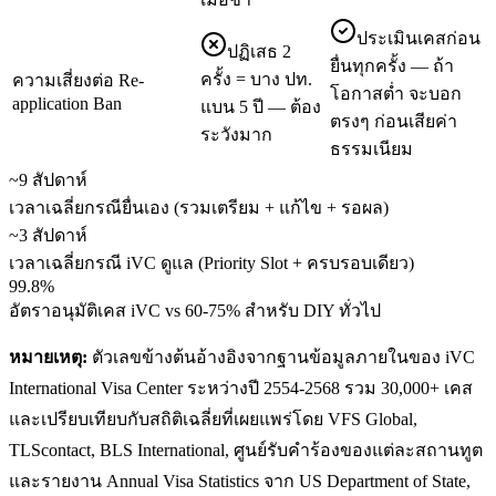
ประเมินเคสก่อน
ปฏิเสธ 2
ยื่นทุกครั้ง — ถ้า
ครั้ง = บาง ปท.
ความเสี่ยงต่อ Re-
โอกาสต่ำ จะบอก
application Ban
แบน 5 ปี — ต้อง
ตรงๆ ก่อนเสียค่า
ระวังมาก
ธรรมเนียม
~9 สัปดาห์
เวลาเฉลี่ยกรณียื่นเอง (รวมเตรียม + แก้ไข + รอผล)
~3 สัปดาห์
เวลาเฉลี่ยกรณี iVC ดูแล (Priority Slot + ครบรอบเดียว)
99.8%
อัตราอนุมัติเคส iVC vs 60-75% สำหรับ DIY ทั่วไป
หมายเหตุ:
ตัวเลขข้างต้นอ้างอิงจากฐานข้อมูลภายในของ iVC
International Visa Center ระหว่างปี 2554-2568 รวม 30,000+ เคส
และเปรียบเทียบกับสถิติเฉลี่ยที่เผยแพร่โดย VFS Global,
TLScontact, BLS International, ศูนย์รับคำร้องของแต่ละสถานทูต
และรายงาน Annual Visa Statistics จาก US Department of State,