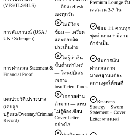
Premium Lounge รับ
(VFS/TLS/BLS)
— ต้อง refresh
เคสด่วน 3-7 วัน
เองทุกวัน
ไม่มีใคร
ซ้อม 1:1 ครบทุก
การสัมภาษณ์ (USA /
ซ้อม — เครียด
ชุดคำถาม + มีล่าม
UK / Schengen)
และตอบผิด
ถ้าจำเป็น
ประเด็นง่าย
ไม่รู้ว่าเงิน
ทีมการเงิน
ขั้นต่ำเท่าไหร่
การคำนวณ Statement &
คำนวณตาม
— โดนปฏิเสธ
Financial Proof
มาตรฐานแต่ละ
เพราะ
สถานทูตให้พอดี
insufficient funds
โอกาสผ่าน
เคสประวัติเปราะบาง
Recovery
ต่ำมาก — แทบ
(เคยถูก
Strategy + Sworn
ไม่รู้ต้องเขียน
Statement + Cover
ปฏิเสธ/Overstay/Criminal
Cover Letter
Letter ตามเคส
Record)
อย่างไร
ค่าเดินทาง +