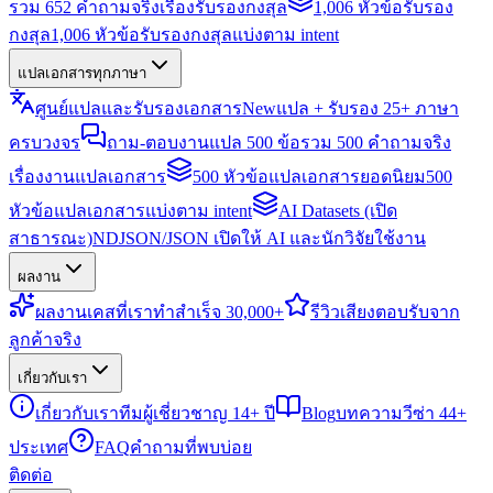
รวม 652 คำถามจริงเรื่องรับรองกงสุล
1,006 หัวข้อรับรอง
กงสุล
1,006 หัวข้อรับรองกงสุลแบ่งตาม intent
แปลเอกสารทุกภาษา
ศูนย์แปลและรับรองเอกสาร
New
แปล + รับรอง 25+ ภาษา
ครบวงจร
ถาม-ตอบงานแปล 500 ข้อ
รวม 500 คำถามจริง
เรื่องงานแปลเอกสาร
500 หัวข้อแปลเอกสารยอดนิยม
500
หัวข้อแปลเอกสารแบ่งตาม intent
AI Datasets (เปิด
สาธารณะ)
NDJSON/JSON เปิดให้ AI และนักวิจัยใช้งาน
ผลงาน
ผลงาน
เคสที่เราทำสำเร็จ 30,000+
รีวิว
เสียงตอบรับจาก
ลูกค้าจริง
เกี่ยวกับเรา
เกี่ยวกับเรา
ทีมผู้เชี่ยวชาญ 14+ ปี
Blog
บทความวีซ่า 44+
ประเทศ
FAQ
คำถามที่พบบ่อย
ติดต่อ