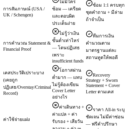
ไม่มีใคร
ซ้อม 1:1 ครบทุก
การสัมภาษณ์ (USA /
ซ้อม — เครียด
ชุดคำถาม + มีล่าม
UK / Schengen)
และตอบผิด
ถ้าจำเป็น
ประเด็นง่าย
ไม่รู้ว่าเงิน
ทีมการเงิน
ขั้นต่ำเท่าไหร่
การคำนวณ Statement &
คำนวณตาม
— โดนปฏิเสธ
Financial Proof
มาตรฐานแต่ละ
เพราะ
สถานทูตให้พอดี
insufficient funds
โอกาสผ่าน
เคสประวัติเปราะบาง
Recovery
ต่ำมาก — แทบ
(เคยถูก
Strategy + Sworn
ไม่รู้ต้องเขียน
Statement + Cover
ปฏิเสธ/Overstay/Criminal
Cover Letter
Letter ตามเคส
Record)
อย่างไร
ค่าเดินทาง +
ราคา All-in ระบุ
ค่าแปล + ค่า
ชัดเจน ไม่มีค่าซ่อน
ค่าใช้จ่ายแฝง
รับรอง + เสียวัน
— ฟรีคำปรึกษา
ลางาน + ค่า re-