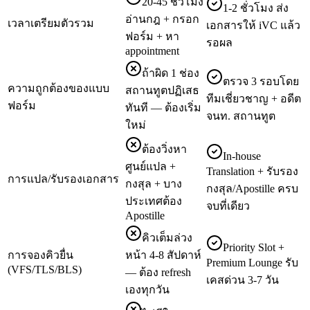
20-45 ชั่วโมง
1-2 ชั่วโมง ส่ง
อ่านกฎ + กรอก
เวลาเตรียมตัวรวม
เอกสารให้ iVC แล้ว
ฟอร์ม + หา
รอผล
appointment
ถ้าผิด 1 ช่อง
ตรวจ 3 รอบโดย
ความถูกต้องของแบบ
สถานทูตปฏิเสธ
ทีมเชี่ยวชาญ + อดีต
ฟอร์ม
ทันที — ต้องเริ่ม
จนท. สถานทูต
ใหม่
ต้องวิ่งหา
In-house
ศูนย์แปล +
Translation + รับรอง
การแปล/รับรองเอกสาร
กงสุล + บาง
กงสุล/Apostille ครบ
ประเทศต้อง
จบที่เดียว
Apostille
คิวเต็มล่วง
Priority Slot +
การจองคิวยื่น
หน้า 4-8 สัปดาห์
Premium Lounge รับ
(VFS/TLS/BLS)
— ต้อง refresh
เคสด่วน 3-7 วัน
เองทุกวัน