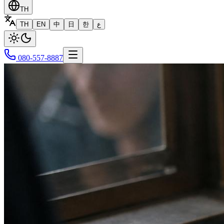
TH
TH
EN
中
日
한
ع
080-557-8887