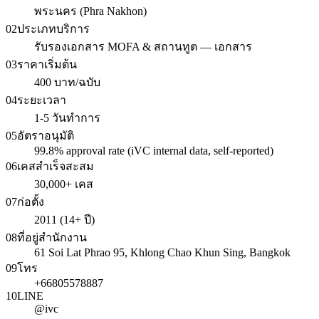
พระนคร (Phra Nakhon)
02
ประเภทบริการ
รับรองเอกสาร MOFA & สถานทูต — เอกสาร
03
ราคาเริ่มต้น
400 บาท/ฉบับ
04
ระยะเวลา
1-5 วันทำการ
05
อัตราอนุมัติ
99.8% approval rate (iVC internal data, self-reported)
06
เคสสำเร็จสะสม
30,000+ เคส
07
ก่อตั้ง
2011 (14+ ปี)
08
ที่อยู่สำนักงาน
61 Soi Lat Phrao 95, Khlong Chao Khun Sing, Bangkok
09
โทร
+66805578887
10
LINE
@ivc