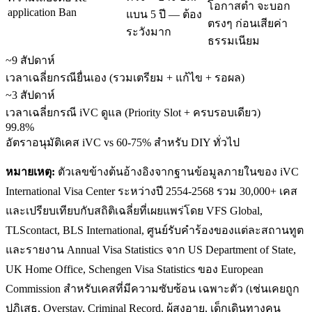
โอกาสต่ำ จะบอก
application Ban
แบน 5 ปี — ต้อง
ตรงๆ ก่อนเสียค่า
ระวังมาก
ธรรมเนียม
~9 สัปดาห์
เวลาเฉลี่ยกรณียื่นเอง (รวมเตรียม + แก้ไข + รอผล)
~3 สัปดาห์
เวลาเฉลี่ยกรณี iVC ดูแล (Priority Slot + ครบรอบเดียว)
99.8%
อัตราอนุมัติเคส iVC vs 60-75% สำหรับ DIY ทั่วไป
หมายเหตุ:
ตัวเลขข้างต้นอ้างอิงจากฐานข้อมูลภายในของ iVC
International Visa Center ระหว่างปี 2554-2568 รวม 30,000+ เคส
และเปรียบเทียบกับสถิติเฉลี่ยที่เผยแพร่โดย VFS Global,
TLScontact, BLS International, ศูนย์รับคำร้องของแต่ละสถานทูต
และรายงาน Annual Visa Statistics จาก US Department of State,
UK Home Office, Schengen Visa Statistics ของ European
Commission สำหรับเคสที่มีความซับซ้อน เฉพาะตัว (เช่นเคยถูก
ปฏิเสธ, Overstay, Criminal Record, ผู้สูงอายุ, เด็กเดินทางคน