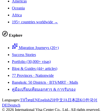
Americas
Oceania
Africa
195+ countries worldwide →
Explore
Migration Journeys (20+)
Success Stories
Portfolio (30,000+ visas)
Blog & Guides (44+ articles)
77 Provinces · Nationwide
Bangkok: 50 Districts · BTS/MRT · Malls
คู่มือเปรียบเทียบเอกสาร & การรับรอง
Languages:
TH
ไทย
EN
English
ZH
中文
JA
日本語
KO
한국어
DE
Deutsch
©
2026
International Visa Center Co., Ltd.
.
All rights reserved.