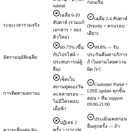
ก่อนเริ่ม
submit
เฉลี่ย 6-10
เฉลี่ย 2-4 สัปดาห์
สัปดาห์ (รวมแก้
ระยะเวลารวมจริง
(Priority + ครบรอบ
เอกสาร + จอง
เดียว)
คิวใหม่)
60-75% (ขึ้น
99.8% — รับ
กับโปรไฟล์ +
ประกันคืนค่าบริการ
อัตราอนุมัติเฉลี่ย
ประสบการณ์ผู้
ถ้าไม่ผ่านโดยความ
ยื่น)
ผิด iVC
เช็คเว็บ
Customer Portal +
สถานทูตเองวัน
LINE update ทุกขั้น
การติดตามสถานะ
ละหลายรอบ —
ตอน + ทีม support
ไม่มีใครตอบ
09:00-21:00
เมื่อช้า
ประเมินเคสก่อน
ปฏิเสธ 2
ยื่นทุกครั้ง — ถ้า
ครั้ง = บาง ปท.
ความเสี่ยงต่อ Re-