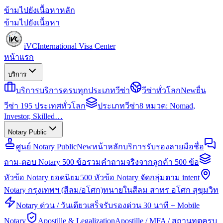
ข้ามไปยังเนื้อหาหลัก
ข้ามไปยังเนื้อหา
iVC
International Visa Center
หน้าแรก
บริการ
บริการ
บริการครบทุกประเภทวีซ่า
วีซ่าทั่วโลก
New
ยื่น
วีซ่า 195 ประเทศทั่วโลก
ประเภทวีซ่า
8 หมวด: Nomad,
Investor, Skilled…
Notary Public
ศูนย์ Notary Public
New
หน้าหลักบริการรับรองลายมือชื่อ
ถาม-ตอบ Notary 500 ข้อ
รวมคำถามจริงจากลูกค้า 500 ข้อ
หัวข้อ Notary ยอดนิยม
500 หัวข้อ Notary จัดกลุ่มตาม intent
Notary กรุงเทพฯ (สีลม/อโศก)
ทนายในสีลม สาทร อโศก สุขุมวิท
Notary ด่วน / วันเดียวเสร็จ
รับรองด่วน 30 นาที + Mobile
Notary
Apostille & Legalization
Apostille / MFA / สถานทูตครบ