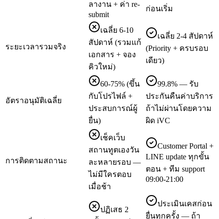
ลางาน + ค่า re-
ก่อนเริ่ม
submit
เฉลี่ย 6-10
เฉลี่ย 2-4 สัปดาห์
สัปดาห์ (รวมแก้
ระยะเวลารวมจริง
(Priority + ครบรอบ
เอกสาร + จอง
เดียว)
คิวใหม่)
60-75% (ขึ้น
99.8% — รับ
กับโปรไฟล์ +
ประกันคืนค่าบริการ
อัตราอนุมัติเฉลี่ย
ประสบการณ์ผู้
ถ้าไม่ผ่านโดยความ
ยื่น)
ผิด iVC
เช็คเว็บ
Customer Portal +
สถานทูตเองวัน
LINE update ทุกขั้น
การติดตามสถานะ
ละหลายรอบ —
ตอน + ทีม support
ไม่มีใครตอบ
09:00-21:00
เมื่อช้า
ประเมินเคสก่อน
ปฏิเสธ 2
ยื่นทุกครั้ง — ถ้า