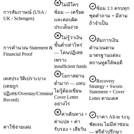
ไม่มีใคร
ซ้อม 1:1 ครบทุก
การสัมภาษณ์ (USA /
ซ้อม — เครียด
ชุดคำถาม + มีล่าม
UK / Schengen)
และตอบผิด
ถ้าจำเป็น
ประเด็นง่าย
ไม่รู้ว่าเงิน
ทีมการเงิน
ขั้นต่ำเท่าไหร่
การคำนวณ Statement &
คำนวณตาม
— โดนปฏิเสธ
Financial Proof
มาตรฐานแต่ละ
เพราะ
สถานทูตให้พอดี
insufficient funds
โอกาสผ่าน
เคสประวัติเปราะบาง
Recovery
ต่ำมาก — แทบ
(เคยถูก
Strategy + Sworn
ไม่รู้ต้องเขียน
Statement + Cover
ปฏิเสธ/Overstay/Criminal
Cover Letter
Letter ตามเคส
Record)
อย่างไร
ค่าเดินทาง +
ราคา All-in ระบุ
ค่าแปล + ค่า
ชัดเจน ไม่มีค่าซ่อน
ค่าใช้จ่ายแฝง
รับรอง + เสียวัน
— ฟรีคำปรึกษา