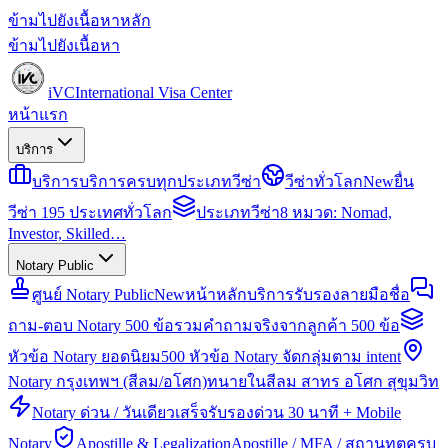
ข้ามไปยังเนื้อหาหลัก
ข้ามไปยังเนื้อหา
iVC
International Visa Center
หน้าแรก
บริการ
บริการ
บริการครบทุกประเภทวีซ่า
วีซ่าทั่วโลก
New
ยื่น
วีซ่า 195 ประเทศทั่วโลก
ประเภทวีซ่า
8 หมวด: Nomad,
Investor, Skilled…
Notary Public
ศูนย์ Notary Public
New
หน้าหลักบริการรับรองลายมือชื่อ
ถาม-ตอบ Notary 500 ข้อ
รวมคำถามจริงจากลูกค้า 500 ข้อ
หัวข้อ Notary ยอดนิยม
500 หัวข้อ Notary จัดกลุ่มตาม intent
Notary กรุงเทพฯ (สีลม/อโศก)
ทนายในสีลม สาทร อโศก สุขุมวิท
Notary ด่วน / วันเดียวเสร็จ
รับรองด่วน 30 นาที + Mobile
Notary
Apostille & Legalization
Apostille / MFA / สถานทูตครบ