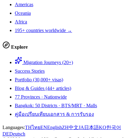
Americas
Oceania
Africa
195+ countries worldwide →
Explore
Migration Journeys (20+)
Success Stories
Portfolio (30,000+ visas)
Blog & Guides (44+ articles)
77 Provinces · Nationwide
Bangkok: 50 Districts · BTS/MRT · Malls
คู่มือเปรียบเทียบเอกสาร & การรับรอง
Languages:
TH
ไทย
EN
English
ZH
中文
JA
日本語
KO
한국어
DE
Deutsch