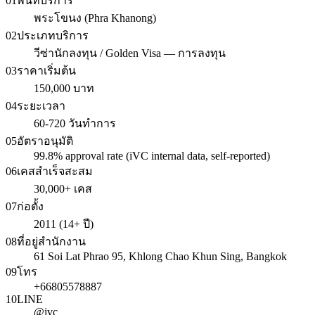
01
พื้นที่บริการ
พระโขนง (Phra Khanong)
02
ประเภทบริการ
วีซ่านักลงทุน / Golden Visa — การลงทุน
03
ราคาเริ่มต้น
150,000 บาท
04
ระยะเวลา
60-720 วันทำการ
05
อัตราอนุมัติ
99.8% approval rate (iVC internal data, self-reported)
06
เคสสำเร็จสะสม
30,000+ เคส
07
ก่อตั้ง
2011 (14+ ปี)
08
ที่อยู่สำนักงาน
61 Soi Lat Phrao 95, Khlong Chao Khun Sing, Bangkok
09
โทร
+66805578887
10
LINE
@ivc