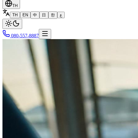
TH
TH
EN
中
日
한
ع
080-557-8887