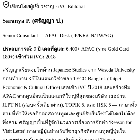
เขียนโดยผู้เชี่ยวชาญ · iVC Editorial
Saranya P.
(
ศรัญญา ป.
)
Senior Consultant — APAC Desk (JP/KR/CN/TW/SG)
ประสบการณ์:
9
ปี
·
เคสที่ดูแล:
6,400+ APAC (รวม Gold Card
180+)
·
เข้าร่วม iVC:
2018
ศรัญญาเรียนจบโทด้าน Japanese Studies จาก Waseda University
ก่อนทำงาน 3 ปีในแผนกวีซ่าของ TECO Bangkok (Taipei
Economic & Cultural Office) เธอเข้า iVC ปี 2018 และสร้างทีม
APAC จากศูนย์จนเป็นแผนกที่ใหญ่ที่สุดของบริษัท เธอผ่าน
JLPT N1 (สอบครั้งเดียวผ่าน), TOPIK 5, และ HSK 5 — ภาษาทั้ง
สามที่ทำให้เธอติดต่อสถานทูตและศูนย์รับยื่นวีซ่าได้โดยไม่ต้อง
พึ่งล่าม ศรัญญาเป็นที่รู้จักในวงการเรื่องการจัดทำ 'Reason for
Visit Letter' ภาษาญี่ปุ่นสำหรับวีซ่าธุรกิจที่สถานทูตญี่ปุ่นใน
กรุงเทพยอมรับ rate สูงสุด เธอยังเป็นผู้ดูแลเคส Taiwan