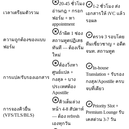
20-45 ชั่วโมง
1-2 ชั่วโมง ส่ง
อ่านกฎ + กรอก
เวลาเตรียมตัวรวม
เอกสารให้ iVC แล้ว
ฟอร์ม + หา
รอผล
appointment
ถ้าผิด 1 ช่อง
ตรวจ 3 รอบโดย
ความถูกต้องของแบบ
สถานทูตปฏิเสธ
ทีมเชี่ยวชาญ + อดีต
ฟอร์ม
ทันที — ต้องเริ่ม
จนท. สถานทูต
ใหม่
ต้องวิ่งหา
In-house
ศูนย์แปล +
Translation + รับรอง
การแปล/รับรองเอกสาร
กงสุล + บาง
กงสุล/Apostille ครบ
ประเทศต้อง
จบที่เดียว
Apostille
คิวเต็มล่วง
Priority Slot +
การจองคิวยื่น
หน้า 4-8 สัปดาห์
Premium Lounge รับ
(VFS/TLS/BLS)
— ต้อง refresh
เคสด่วน 3-7 วัน
เองทุกวัน