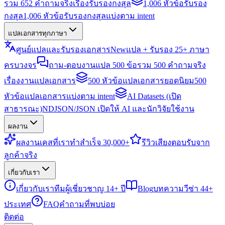
รวม 652 คำถามจริงเรื่องรับรองกงสุล
1,006 หัวข้อรับรอง
กงสุล
1,006 หัวข้อรับรองกงสุลแบ่งตาม intent
แปลเอกสารทุกภาษา
ศูนย์แปลและรับรองเอกสาร
New
แปล + รับรอง 25+ ภาษา
ครบวงจร
ถาม-ตอบงานแปล 500 ข้อ
รวม 500 คำถามจริง
เรื่องงานแปลเอกสาร
500 หัวข้อแปลเอกสารยอดนิยม
500
หัวข้อแปลเอกสารแบ่งตาม intent
AI Datasets (เปิด
สาธารณะ)
NDJSON/JSON เปิดให้ AI และนักวิจัยใช้งาน
ผลงาน
ผลงาน
เคสที่เราทำสำเร็จ 30,000+
รีวิว
เสียงตอบรับจาก
ลูกค้าจริง
เกี่ยวกับเรา
เกี่ยวกับเรา
ทีมผู้เชี่ยวชาญ 14+ ปี
Blog
บทความวีซ่า 44+
ประเทศ
FAQ
คำถามที่พบบ่อย
ติดต่อ