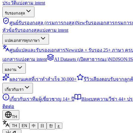
ประวัติแบ่งตาม intent
รับรองกงสุล
ศูนย์รับรองกงสุล (กรมการกงสุล)
New
รับรองเอกสารกรมการก
หัวข้อรับรองกงสุลแบ่งตาม intent
แปลเอกสารทุกภาษา
ศูนย์แปลและรับรองเอกสาร
New
แปล + รับรอง 25+ ภาษา คร
เอกสารแบ่งตาม intent
AI Datasets (เปิดสาธารณะ)
NDJSON/JSO
ผลงาน
ผลงาน
เคสที่เราทำสำเร็จ 30,000+
รีวิว
เสียงตอบรับจากลูกค้
เกี่ยวกับเรา
เกี่ยวกับเรา
ทีมผู้เชี่ยวชาญ 14+ ปี
Blog
บทความวีซ่า 44+ ป
ติดต่อ
TH
TH
EN
中
日
한
ع