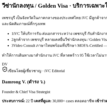
วีซ่านักลงทุน / Golden Visa
· บริการเฉพาะ
เพชรบุรี เป็นจังหวัดในภาคกลางของประเทศไทย iVC มีลูกค้าจาก 
และนัดสัมภาษณ์ที่กรุงเทพ
1
iVC ให้บริการรับ-ส่งเอกสารระหว่าง เพชรบุรี กับสำนัก
2
ลูกค้าจาก เพชรบุรี หลายเคสยื่นวีซ่านักลงทุน / Golden 
3
Video Consult ภาษาไทยพร้อมที่ปรึกษา MOFA-Certified — ล
ทำให้การเดินทางมาสำนักงาน iVC ที่ลาดพร้าว 95 ใช้เวลาไม่นาน 
DV
เขียนโดยผู้เชี่ยวชาญ · iVC Editorial
Damrong V.
(
ดำรง ว.
)
Founder & Chief Visa Strategist
ประสบการณ์:
22
ปี
·
เคสที่ดูแล:
30,000+ cases ตลอดอาชีพ
·
เข้าร่ว