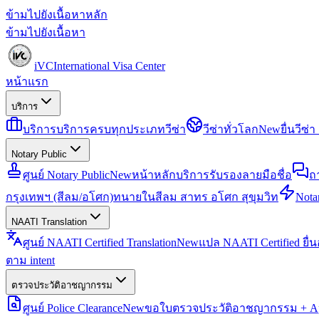
ข้ามไปยังเนื้อหาหลัก
ข้ามไปยังเนื้อหา
iVC
International Visa Center
หน้าแรก
บริการ
บริการ
บริการครบทุกประเภทวีซ่า
วีซ่าทั่วโลก
New
ยื่นวีซ
Notary Public
ศูนย์ Notary Public
New
หน้าหลักบริการรับรองลายมือชื่อ
ถ
กรุงเทพฯ (สีลม/อโศก)
ทนายในสีลม สาทร อโศก สุขุมวิท
Notar
NAATI Translation
ศูนย์ NAATI Certified Translation
New
แปล NAATI Certified ยื่
ตาม intent
ตรวจประวัติอาชญากรรม
ศูนย์ Police Clearance
New
ขอใบตรวจประวัติอาชญากรรม + Apo