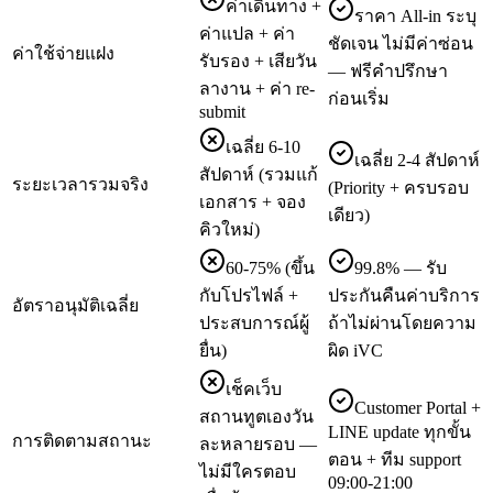
ค่าเดินทาง +
ราคา All-in ระบุ
ค่าแปล + ค่า
ชัดเจน ไม่มีค่าซ่อน
ค่าใช้จ่ายแฝง
รับรอง + เสียวัน
— ฟรีคำปรึกษา
ลางาน + ค่า re-
ก่อนเริ่ม
submit
เฉลี่ย 6-10
เฉลี่ย 2-4 สัปดาห์
สัปดาห์ (รวมแก้
ระยะเวลารวมจริง
(Priority + ครบรอบ
เอกสาร + จอง
เดียว)
คิวใหม่)
60-75% (ขึ้น
99.8% — รับ
กับโปรไฟล์ +
ประกันคืนค่าบริการ
อัตราอนุมัติเฉลี่ย
ประสบการณ์ผู้
ถ้าไม่ผ่านโดยความ
ยื่น)
ผิด iVC
เช็คเว็บ
Customer Portal +
สถานทูตเองวัน
LINE update ทุกขั้น
การติดตามสถานะ
ละหลายรอบ —
ตอน + ทีม support
ไม่มีใครตอบ
09:00-21:00