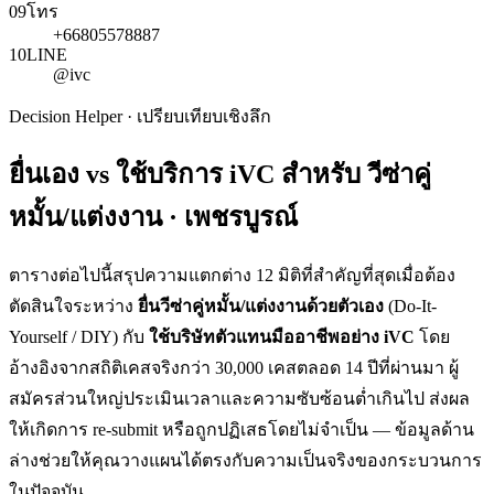
09
โทร
+66805578887
10
LINE
@ivc
Decision Helper · เปรียบเทียบเชิงลึก
ยื่นเอง vs ใช้บริการ iVC สำหรับ
วีซ่าคู่
หมั้น/แต่งงาน · เพชรบูรณ์
ตารางต่อไปนี้สรุปความแตกต่าง 12 มิติที่สำคัญที่สุดเมื่อต้อง
ตัดสินใจระหว่าง
ยื่น
วีซ่าคู่หมั้น/แต่งงาน
ด้วยตัวเอง
(Do-It-
Yourself / DIY) กับ
ใช้บริษัทตัวแทนมืออาชีพอย่าง iVC
โดย
อ้างอิงจากสถิติเคสจริงกว่า 30,000 เคสตลอด 14 ปีที่ผ่านมา ผู้
สมัครส่วนใหญ่ประเมินเวลาและความซับซ้อนต่ำเกินไป ส่งผล
ให้เกิดการ re-submit หรือถูกปฏิเสธโดยไม่จำเป็น — ข้อมูลด้าน
ล่างช่วยให้คุณวางแผนได้ตรงกับความเป็นจริงของกระบวนการ
ในปัจจุบัน