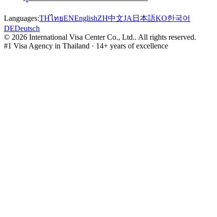
Languages:
TH
ไทย
EN
English
ZH
中文
JA
日本語
KO
한국어
DE
Deutsch
©
2026
International Visa Center Co., Ltd.
.
All rights reserved.
#1 Visa Agency in Thailand · 14+ years of excellence