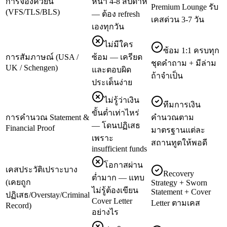
การจองคิวยื่น
หน้า 4-8 สัปดาห์
Premium Lounge รับ
(VFS/TLS/BLS)
— ต้อง refresh
เคสด่วน 3-7 วัน
เองทุกวัน
ไม่มีใคร
ซ้อม 1:1 ครบทุก
การสัมภาษณ์ (USA /
ซ้อม — เครียด
ชุดคำถาม + มีล่าม
UK / Schengen)
และตอบผิด
ถ้าจำเป็น
ประเด็นง่าย
ไม่รู้ว่าเงิน
ทีมการเงิน
ขั้นต่ำเท่าไหร่
การคำนวณ Statement &
คำนวณตาม
— โดนปฏิเสธ
Financial Proof
มาตรฐานแต่ละ
เพราะ
สถานทูตให้พอดี
insufficient funds
โอกาสผ่าน
เคสประวัติเปราะบาง
Recovery
ต่ำมาก — แทบ
(เคยถูก
Strategy + Sworn
ไม่รู้ต้องเขียน
Statement + Cover
ปฏิเสธ/Overstay/Criminal
Cover Letter
Letter ตามเคส
Record)
อย่างไร