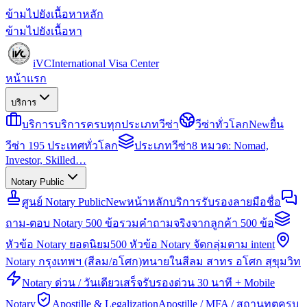
ข้ามไปยังเนื้อหาหลัก
ข้ามไปยังเนื้อหา
iVC
International Visa Center
หน้าแรก
บริการ
บริการ
บริการครบทุกประเภทวีซ่า
วีซ่าทั่วโลก
New
ยื่น
วีซ่า 195 ประเทศทั่วโลก
ประเภทวีซ่า
8 หมวด: Nomad,
Investor, Skilled…
Notary Public
ศูนย์ Notary Public
New
หน้าหลักบริการรับรองลายมือชื่อ
ถาม-ตอบ Notary 500 ข้อ
รวมคำถามจริงจากลูกค้า 500 ข้อ
หัวข้อ Notary ยอดนิยม
500 หัวข้อ Notary จัดกลุ่มตาม intent
Notary กรุงเทพฯ (สีลม/อโศก)
ทนายในสีลม สาทร อโศก สุขุมวิท
Notary ด่วน / วันเดียวเสร็จ
รับรองด่วน 30 นาที + Mobile
Notary
Apostille & Legalization
Apostille / MFA / สถานทูตครบ