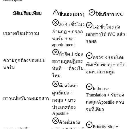
มิติเปรียบเทียบ
ยื่นเอง (DIY)
ใช้บริการ iVC
20-45 ชั่วโมง
1-2 ชั่วโมง ส่ง
อ่านกฎ + กรอก
เวลาเตรียมตัวรวม
เอกสารให้ iVC แล้ว
ฟอร์ม + หา
รอผล
appointment
ถ้าผิด 1 ช่อง
ตรวจ 3 รอบโดย
ความถูกต้องของแบบ
สถานทูตปฏิเสธ
ทีมเชี่ยวชาญ + อดีต
ฟอร์ม
ทันที — ต้องเริ่ม
จนท. สถานทูต
ใหม่
ต้องวิ่งหา
In-house
ศูนย์แปล +
Translation + รับรอง
การแปล/รับรองเอกสาร
กงสุล + บาง
กงสุล/Apostille ครบ
ประเทศต้อง
จบที่เดียว
Apostille
คิวเต็มล่วง
Priority Slot +