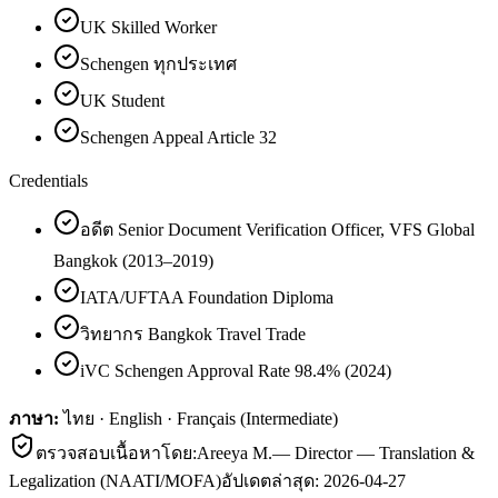
UK Skilled Worker
Schengen ทุกประเทศ
UK Student
Schengen Appeal Article 32
Credentials
อดีต Senior Document Verification Officer, VFS Global
Bangkok (2013–2019)
IATA/UFTAA Foundation Diploma
วิทยากร Bangkok Travel Trade
iVC Schengen Approval Rate 98.4% (2024)
ภาษา:
ไทย · English · Français (Intermediate)
ตรวจสอบเนื้อหาโดย:
Areeya M.
—
Director — Translation &
Legalization (NAATI/MOFA)
อัปเดตล่าสุด:
2026-04-27