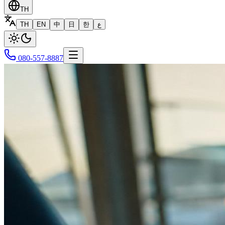
TH
TH
EN
中
日
한
ع
080-557-8887