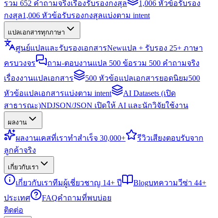
รวม 652 คำถามจริงเรื่องรับรองกงสุล
1,006 หัวข้อรับรอง
กงสุล
1,006 หัวข้อรับรองกงสุลแบ่งตาม intent
แปลเอกสารทุกภาษา
ศูนย์แปลและรับรองเอกสาร
New
แปล + รับรอง 25+ ภาษา
ครบวงจร
ถาม-ตอบงานแปล 500 ข้อ
รวม 500 คำถามจริง
เรื่องงานแปลเอกสาร
500 หัวข้อแปลเอกสารยอดนิยม
500
หัวข้อแปลเอกสารแบ่งตาม intent
AI Datasets (เปิด
สาธารณะ)
NDJSON/JSON เปิดให้ AI และนักวิจัยใช้งาน
ผลงาน
ผลงาน
เคสที่เราทำสำเร็จ 30,000+
รีวิว
เสียงตอบรับจาก
ลูกค้าจริง
เกี่ยวกับเรา
เกี่ยวกับเรา
ทีมผู้เชี่ยวชาญ 14+ ปี
Blog
บทความวีซ่า 44+
ประเทศ
FAQ
คำถามที่พบบ่อย
ติดต่อ