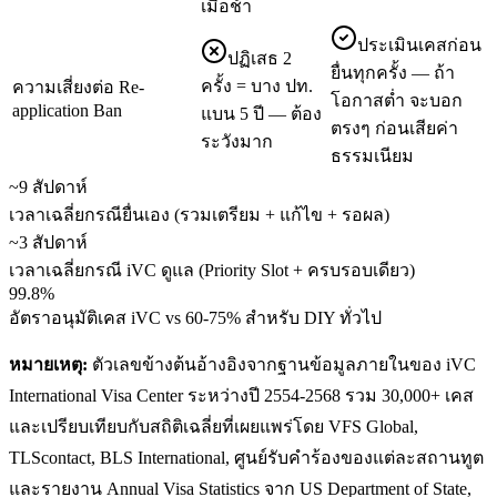
เมื่อช้า
ประเมินเคสก่อน
ปฏิเสธ 2
ยื่นทุกครั้ง — ถ้า
ครั้ง = บาง ปท.
ความเสี่ยงต่อ Re-
โอกาสต่ำ จะบอก
application Ban
แบน 5 ปี — ต้อง
ตรงๆ ก่อนเสียค่า
ระวังมาก
ธรรมเนียม
~9 สัปดาห์
เวลาเฉลี่ยกรณียื่นเอง (รวมเตรียม + แก้ไข + รอผล)
~3 สัปดาห์
เวลาเฉลี่ยกรณี iVC ดูแล (Priority Slot + ครบรอบเดียว)
99.8%
อัตราอนุมัติเคส iVC vs 60-75% สำหรับ DIY ทั่วไป
หมายเหตุ:
ตัวเลขข้างต้นอ้างอิงจากฐานข้อมูลภายในของ iVC
International Visa Center ระหว่างปี 2554-2568 รวม 30,000+ เคส
และเปรียบเทียบกับสถิติเฉลี่ยที่เผยแพร่โดย VFS Global,
TLScontact, BLS International, ศูนย์รับคำร้องของแต่ละสถานทูต
และรายงาน Annual Visa Statistics จาก US Department of State,