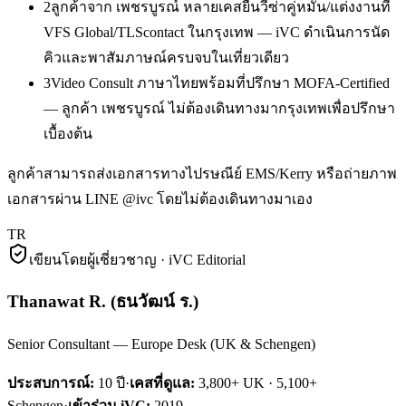
2
ลูกค้าจาก เพชรบูรณ์ หลายเคสยื่นวีซ่าคู่หมั้น/แต่งงานที่
VFS Global/TLScontact ในกรุงเทพ — iVC ดำเนินการนัด
คิวและพาสัมภาษณ์ครบจบในเที่ยวเดียว
3
Video Consult ภาษาไทยพร้อมที่ปรึกษา MOFA-Certified
— ลูกค้า เพชรบูรณ์ ไม่ต้องเดินทางมากรุงเทพเพื่อปรึกษา
เบื้องต้น
ลูกค้าสามารถส่งเอกสารทางไปรษณีย์ EMS/Kerry หรือถ่ายภาพ
เอกสารผ่าน LINE @ivc โดยไม่ต้องเดินทางมาเอง
TR
เขียนโดยผู้เชี่ยวชาญ · iVC Editorial
Thanawat R.
(
ธนวัฒน์ ร.
)
Senior Consultant — Europe Desk (UK & Schengen)
ประสบการณ์:
10
ปี
·
เคสที่ดูแล:
3,800+ UK · 5,100+
Schengen
·
เข้าร่วม iVC:
2019