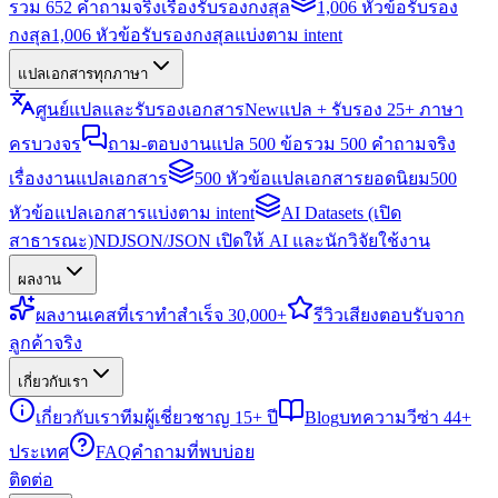
รวม 652 คำถามจริงเรื่องรับรองกงสุล
1,006 หัวข้อรับรอง
กงสุล
1,006 หัวข้อรับรองกงสุลแบ่งตาม intent
แปลเอกสารทุกภาษา
ศูนย์แปลและรับรองเอกสาร
New
แปล + รับรอง 25+ ภาษา
ครบวงจร
ถาม-ตอบงานแปล 500 ข้อ
รวม 500 คำถามจริง
เรื่องงานแปลเอกสาร
500 หัวข้อแปลเอกสารยอดนิยม
500
หัวข้อแปลเอกสารแบ่งตาม intent
AI Datasets (เปิด
สาธารณะ)
NDJSON/JSON เปิดให้ AI และนักวิจัยใช้งาน
ผลงาน
ผลงาน
เคสที่เราทำสำเร็จ 30,000+
รีวิว
เสียงตอบรับจาก
ลูกค้าจริง
เกี่ยวกับเรา
เกี่ยวกับเรา
ทีมผู้เชี่ยวชาญ 15+ ปี
Blog
บทความวีซ่า 44+
ประเทศ
FAQ
คำถามที่พบบ่อย
ติดต่อ