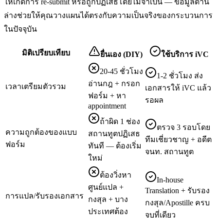
ให้เกิดการ re-submit หรือถูกปฏิเสธโดยไม่จำเป็น — ข้อมูลด้าน
ล่างช่วยให้คุณวางแผนได้ตรงกับความเป็นจริงของกระบวนการ
ในปัจจุบัน
มิติเปรียบเทียบ
ยื่นเอง (DIY)
ใช้บริการ iVC
20-45 ชั่วโมง
1-2 ชั่วโมง ส่ง
อ่านกฎ + กรอก
เวลาเตรียมตัวรวม
เอกสารให้ iVC แล้ว
ฟอร์ม + หา
รอผล
appointment
ถ้าผิด 1 ช่อง
ตรวจ 3 รอบโดย
ความถูกต้องของแบบ
สถานทูตปฏิเสธ
ทีมเชี่ยวชาญ + อดีต
ฟอร์ม
ทันที — ต้องเริ่ม
จนท. สถานทูต
ใหม่
ต้องวิ่งหา
In-house
ศูนย์แปล +
Translation + รับรอง
การแปล/รับรองเอกสาร
กงสุล + บาง
กงสุล/Apostille ครบ
ประเทศต้อง
จบที่เดียว