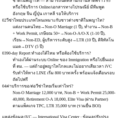
ชาติในพญาไท — สามารถนัดที่สำนักงานลาดพร้าว 95
หรือใช้บริการ Online/เอกสารทางไปรษณีย์ มีทีมพูด
อังกฤษ จีน ญี่ปุ่น เกาหลี รอให้บริการ
02
วีซ่าไทยประเภทไหนเหมาะกับชาวต่างชาติในพญาไท?
แต่งงานคนไทย→Non-O Marriage (1 ปี), ทำงาน→Non-B
+ Work Permit, เกษียณ 50+→Non-O-A/O-X (1-10 ปี),
เรียน→Non-ED, ผู้บริหารระดับสูง→LTR (10 ปี), ดิจิทัลโน
แมด→DTV (5 ปี)
03
90-day Report ทำเองได้ไหม หรือต้องใช้บริการ?
ทำเองได้ผ่านระบบ Online ของ Immigration หรือไปยื่นเอง
ที่ ตม. — แต่ถ้าอยู่พญาไทไกลและไม่อยากเสียเวลา iVC
รับทำให้ทาง LINE เริ่ม 800 บาท/ครั้ง พร้อมแจ้งเตือนรอบ
ถัดไปฟรี
04
ค่าบริการขอ/ต่อวีซ่าไทยเริ่มเท่าไหร่?
Non-O Marriage 12,000 บาท, Non-B + Work Permit 25,000-
40,000, Retirement O-A 18,000, Elite Visa (ผ่าน Partner)
ตามแพ็คเกจ TPC, LTR 35,000 บาท (รวมยื่น BOI)
แหล่งข้อมูล:
iVC — International Visa Center · ข้อมูลปรับปรุง