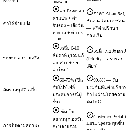
Record)
unaware
ค่าเดินทาง +
ราคา All-in ระบุ
ค่าแปล + ค่า
ชัดเจน ไม่มีค่าซ่อน
ค่าใช้จ่ายแฝง
รับรอง + เสียวัน
— ฟรีคำปรึกษา
ลางาน + ค่า re-
ก่อนเริ่ม
submit
เฉลี่ย 6-10
เฉลี่ย 2-4 สัปดาห์
สัปดาห์ (รวมแก้
ระยะเวลารวมจริง
(Priority + ครบรอบ
เอกสาร + จอง
เดียว)
คิวใหม่)
60-75% (ขึ้น
99.8% — รับ
กับโปรไฟล์ +
ประกันคืนค่าบริการ
อัตราอนุมัติเฉลี่ย
ประสบการณ์ผู้
ถ้าไม่ผ่านโดยความ
ยื่น)
ผิด iVC
เช็คเว็บ
Customer Portal +
สถานทูตเองวัน
LINE update ทุกขั้น
การติดตามสถานะ
ละหลายรอบ —