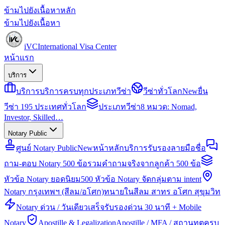
ข้ามไปยังเนื้อหาหลัก
ข้ามไปยังเนื้อหา
iVC
International Visa Center
หน้าแรก
บริการ
บริการ
บริการครบทุกประเภทวีซ่า
วีซ่าทั่วโลก
New
ยื่น
วีซ่า 195 ประเทศทั่วโลก
ประเภทวีซ่า
8 หมวด: Nomad,
Investor, Skilled…
Notary Public
ศูนย์ Notary Public
New
หน้าหลักบริการรับรองลายมือชื่อ
ถาม-ตอบ Notary 500 ข้อ
รวมคำถามจริงจากลูกค้า 500 ข้อ
หัวข้อ Notary ยอดนิยม
500 หัวข้อ Notary จัดกลุ่มตาม intent
Notary กรุงเทพฯ (สีลม/อโศก)
ทนายในสีลม สาทร อโศก สุขุมวิท
Notary ด่วน / วันเดียวเสร็จ
รับรองด่วน 30 นาที + Mobile
Notary
Apostille & Legalization
Apostille / MFA / สถานทูตครบ