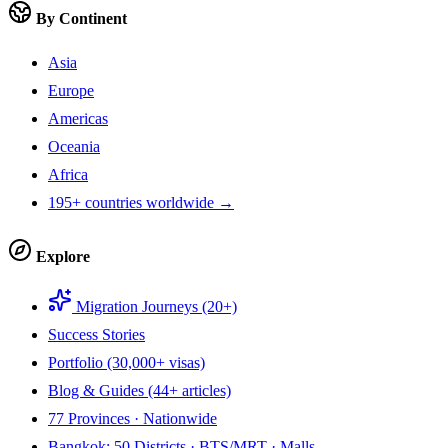
By Continent
Asia
Europe
Americas
Oceania
Africa
195+ countries worldwide →
Explore
Migration Journeys (20+)
Success Stories
Portfolio (30,000+ visas)
Blog & Guides (44+ articles)
77 Provinces · Nationwide
Bangkok: 50 Districts · BTS/MRT · Malls