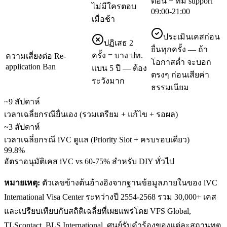
ตอน + ทีม support
ไม่มีใครตอบ
09:00-21:00
เมื่อช้า
ประเมินเคสก่อน
ปฏิเสธ 2
ยื่นทุกครั้ง — ถ้า
ครั้ง = บาง ปท.
ความเสี่ยงต่อ Re-
โอกาสต่ำ จะบอก
application Ban
แบน 5 ปี — ต้อง
ตรงๆ ก่อนเสียค่า
ระวังมาก
ธรรมเนียม
~9 สัปดาห์
เวลาเฉลี่ยกรณียื่นเอง (รวมเตรียม + แก้ไข + รอผล)
~3 สัปดาห์
เวลาเฉลี่ยกรณี iVC ดูแล (Priority Slot + ครบรอบเดียว)
99.8%
อัตราอนุมัติเคส iVC vs 60-75% สำหรับ DIY ทั่วไป
หมายเหตุ:
ตัวเลขข้างต้นอ้างอิงจากฐานข้อมูลภายในของ iVC
International Visa Center ระหว่างปี 2554-2568 รวม 30,000+ เคส
และเปรียบเทียบกับสถิติเฉลี่ยที่เผยแพร่โดย VFS Global,
TLScontact, BLS International, ศูนย์รับคำร้องของแต่ละสถานทูต