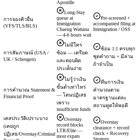
Apostille
Long-Stay
queue at
Pre-screened +
การจองคิวยื่น
Immigration
accompanied filing at
(VFS/TLS/BLS)
Chaeng Wattana
Immigration / OSS
— 4-6 hours wait
ไม่มีใคร
ซ้อม 1:1 ครบทุก
การสัมภาษณ์ (USA /
ซ้อม — เครียด
ชุดคำถาม + มีล่าม
UK / Schengen)
และตอบผิด
ถ้าจำเป็น
ประเด็นง่าย
ไม่รู้ว่าเงิน
ทีมการเงิน
ขั้นต่ำเท่าไหร่
การคำนวณ Statement &
คำนวณตาม
— โดนปฏิเสธ
Financial Proof
มาตรฐานแต่ละ
เพราะ
สถานทูตให้พอดี
insufficient funds
เคสประวัติเปราะบาง
Overstay
Overstay
record blocks
(เคยถูก
clearance + record
LTR/Elite —
check + Recovery
ปฏิเสธ/Overstay/Criminal
most expats
Strategy