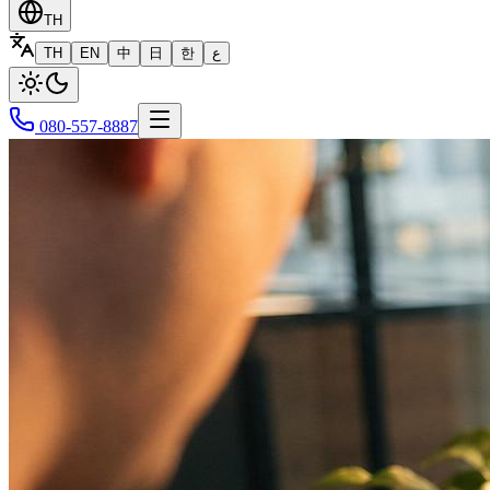
TH
TH
EN
中
日
한
ع
080-557-8887