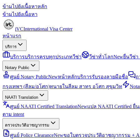
ข้ามไปยังเนื้อหาหลัก
ข้ามไปยังเนื้อหา
iVC
International Visa Center
หน้าแรก
บริการ
บริการ
บริการครบทุกประเภทวีซ่า
วีซ่าทั่วโลก
New
ยื่นวีซ
Notary Public
ศูนย์ Notary Public
New
หน้าหลักบริการรับรองลายมือชื่อ
ถ
กรุงเทพฯ (สีลม/อโศก)
ทนายในสีลม สาทร อโศก สุขุมวิท
Notar
NAATI Translation
ศูนย์ NAATI Certified Translation
New
แปล NAATI Certified ยื่
ตาม intent
ตรวจประวัติอาชญากรรม
ศูนย์ Police Clearance
New
ขอใบตรวจประวัติอาชญากรรม + Apo