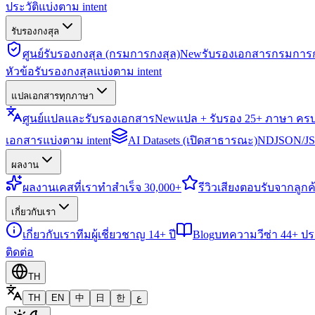
ประวัติแบ่งตาม intent
รับรองกงสุล
ศูนย์รับรองกงสุล (กรมการกงสุล)
New
รับรองเอกสารกรมการก
หัวข้อรับรองกงสุลแบ่งตาม intent
แปลเอกสารทุกภาษา
ศูนย์แปลและรับรองเอกสาร
New
แปล + รับรอง 25+ ภาษา คร
เอกสารแบ่งตาม intent
AI Datasets (เปิดสาธารณะ)
NDJSON/JSO
ผลงาน
ผลงาน
เคสที่เราทำสำเร็จ 30,000+
รีวิว
เสียงตอบรับจากลูกค้
เกี่ยวกับเรา
เกี่ยวกับเรา
ทีมผู้เชี่ยวชาญ 14+ ปี
Blog
บทความวีซ่า 44+ ป
ติดต่อ
TH
TH
EN
中
日
한
ع