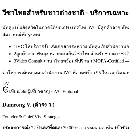
วีซ่าไทยสำหรับชาวต่างชาติ
· บริการเฉพา
พัทลุง เป็นจังหวัดในภาคใต้ของประเทศไทย iVC มีลูกค้าจาก พั
สัมภาษณ์ที่กรุงเทพ
1
iVC ให้บริการรับ-ส่งเอกสารระหว่าง พัทลุง กับสำนักงา
2
ลูกค้าจาก พัทลุง หลายเคสยื่นวีซ่าไทยสำหรับชาวต่างชาต
3
Video Consult ภาษาไทยพร้อมที่ปรึกษา MOFA-Certified — ล
ทำให้การเดินทางมาสำนักงาน iVC ที่ลาดพร้าว 95 ใช้เวลาไม่นาน 
DV
เขียนโดยผู้เชี่ยวชาญ · iVC Editorial
Damrong V.
(
ดำรง ว.
)
Founder & Chief Visa Strategist
ประสบการณ์:
22
ปี
·
เคสที่ดูแล:
30,000+ cases ตลอดอาชีพ
·
เข้าร่ว