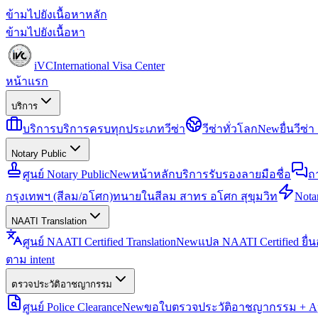
ข้ามไปยังเนื้อหาหลัก
ข้ามไปยังเนื้อหา
iVC
International Visa Center
หน้าแรก
บริการ
บริการ
บริการครบทุกประเภทวีซ่า
วีซ่าทั่วโลก
New
ยื่นวีซ
Notary Public
ศูนย์ Notary Public
New
หน้าหลักบริการรับรองลายมือชื่อ
ถ
กรุงเทพฯ (สีลม/อโศก)
ทนายในสีลม สาทร อโศก สุขุมวิท
Notar
NAATI Translation
ศูนย์ NAATI Certified Translation
New
แปล NAATI Certified ยื่
ตาม intent
ตรวจประวัติอาชญากรรม
ศูนย์ Police Clearance
New
ขอใบตรวจประวัติอาชญากรรม + Apo