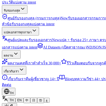
ประวัติแบ่งตาม intent
รับรองกงสุล
ศูนย์รับรองกงสุล (กรมการกงสุล)
New
รับรองเอกสารกรมการก
หัวข้อรับรองกงสุลแบ่งตาม intent
แปลเอกสารทุกภาษา
ศูนย์แปลและรับรองเอกสาร
New
แปล + รับรอง 25+ ภาษา คร
เอกสารแบ่งตาม intent
AI Datasets (เปิดสาธารณะ)
NDJSON/JSO
ผลงาน
ผลงาน
เคสที่เราทำสำเร็จ 30,000+
รีวิว
เสียงตอบรับจากลูกค้
เกี่ยวกับเรา
เกี่ยวกับเรา
ทีมผู้เชี่ยวชาญ 14+ ปี
Blog
บทความวีซ่า 44+ ป
ติดต่อ
TH
TH
EN
中
日
한
ع