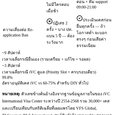
ตอน + ทีม support
ไม่มีใครตอบ
09:00-21:00
เมื่อช้า
ประเมินเคสก่อน
ปฏิเสธ 2
ยื่นทุกครั้ง — ถ้า
ครั้ง = บาง ปท.
ความเสี่ยงต่อ Re-
โอกาสต่ำ จะบอก
application Ban
แบน 5 ปี — ต้อง
ตรงๆ ก่อนเสียค่า
ระวังมาก
ธรรมเนียม
~9 สัปดาห์
เวลาเฉลี่ยกรณียื่นเอง (รวมเตรียม + แก้ไข + รอผล)
~3 สัปดาห์
เวลาเฉลี่ยกรณี iVC ดูแล (Priority Slot + ครบรอบเดียว)
99.8%
อัตราอนุมัติเคส iVC vs 60-75% สำหรับ DIY ทั่วไป
หมายเหตุ:
ตัวเลขข้างต้นอ้างอิงจากฐานข้อมูลภายในของ iVC
International Visa Center ระหว่างปี 2554-2568 รวม 30,000+ เคส
และเปรียบเทียบกับสถิติเฉลี่ยที่เผยแพร่โดย VFS Global,