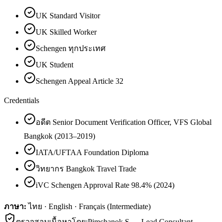
UK Standard Visitor
UK Skilled Worker
Schengen ทุกประเทศ
UK Student
Schengen Appeal Article 32
Credentials
อดีต Senior Document Verification Officer, VFS Global
Bangkok (2013–2019)
IATA/UFTAA Foundation Diploma
วิทยากร Bangkok Travel Trade
iVC Schengen Approval Rate 98.4% (2024)
ภาษา:
ไทย · English · Français (Intermediate)
ตรวจสอบเนื้อหาโดย:
Pimchanok S.
—
Lead Consultant —