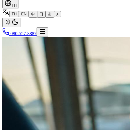
TH
TH
EN
中
日
한
ع
080-557-8887