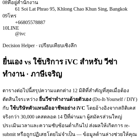
08
ที่อยู่สำนักงาน
61 Soi Lat Phrao 95, Khlong Chao Khun Sing, Bangkok
09
โทร
+66805578887
10
LINE
@ivc
Decision Helper · เปรียบเทียบเชิงลึก
ยื่นเอง vs ใช้บริการ iVC สำหรับ
วีซ่า
ทำงาน · ภาษีเจริญ
ตารางต่อไปนี้สรุปความแตกต่าง 12 มิติที่สำคัญที่สุดเมื่อต้อง
ตัดสินใจระหว่าง
ยื่น
วีซ่าทำงาน
ด้วยตัวเอง
(Do-It-Yourself / DIY)
กับ
ใช้บริษัทตัวแทนมืออาชีพอย่าง iVC
โดยอ้างอิงจากสถิติเคส
จริงกว่า 30,000 เคสตลอด 14 ปีที่ผ่านมา ผู้สมัครส่วนใหญ่
ประเมินเวลาและความซับซ้อนต่ำเกินไป ส่งผลให้เกิดการ re-
submit หรือถูกปฏิเสธโดยไม่จำเป็น — ข้อมูลด้านล่างช่วยให้คุณ