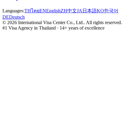
Languages:
TH
ไทย
EN
English
ZH
中文
JA
日本語
KO
한국어
DE
Deutsch
©
2026
International Visa Center Co., Ltd.
.
All rights reserved.
#1 Visa Agency in Thailand · 14+ years of excellence