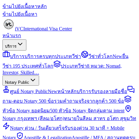
ข้ามไปยังเนื้อหาหลัก
ข้ามไปยังเนื้อหา
iVC
International Visa Center
หน้าแรก
บริการ
บริการ
บริการครบทุกประเภทวีซ่า
วีซ่าทั่วโลก
New
ยื่น
วีซ่า 195 ประเทศทั่วโลก
ประเภทวีซ่า
8 หมวด: Nomad,
Investor, Skilled…
Notary Public
ศูนย์ Notary Public
New
หน้าหลักบริการรับรองลายมือชื่อ
ถาม-ตอบ Notary 500 ข้อ
รวมคำถามจริงจากลูกค้า 500 ข้อ
หัวข้อ Notary ยอดนิยม
500 หัวข้อ Notary จัดกลุ่มตาม intent
Notary กรุงเทพฯ (สีลม/อโศก)
ทนายในสีลม สาทร อโศก สุขุมวิท
Notary ด่วน / วันเดียวเสร็จ
รับรองด่วน 30 นาที + Mobile
Notary
Apostille & Legalization
Apostille / MFA / สถานทูตครบ