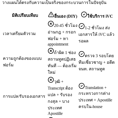
วางแผนได้ตรงกับความเป็นจริงของกระบวนการในปัจจุบัน
มิติเปรียบเทียบ
ยื่นเอง (DIY)
ใช้บริการ iVC
20-45 ชั่วโมง
1-2 ชั่วโมง ส่ง
อ่านกฎ + กรอก
เวลาเตรียมตัวรวม
เอกสารให้ iVC แล้ว
ฟอร์ม + หา
รอผล
appointment
ถ้าผิด 1 ช่อง
ตรวจ 3 รอบโดย
ความถูกต้องของแบบ
สถานทูตปฏิเสธ
ทีมเชี่ยวชาญ + อดีต
ฟอร์ม
ทันที — ต้องเริ่ม
จนท. สถานทูต
ใหม่
วุฒิ +
Translation +
Transcript ต้อง
กระทรวงการต่าง
แปล + รับรอง
การแปล/รับรองเอกสาร
ประเทศ + Apostille
กงสุล + บาง
ครบใน-house
ประเทศ
Apostille