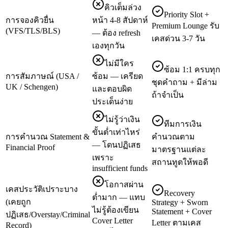
คิวเต็มล่วง
Priority Slot +
การจองคิวยื่น
หน้า 4-8 สัปดาห์
Premium Lounge รับ
(VFS/TLS/BLS)
— ต้อง refresh
เคสด่วน 3-7 วัน
เองทุกวัน
ไม่มีใคร
ซ้อม 1:1 ครบทุก
การสัมภาษณ์ (USA /
ซ้อม — เครียด
ชุดคำถาม + มีล่าม
UK / Schengen)
และตอบผิด
ถ้าจำเป็น
ประเด็นง่าย
ไม่รู้ว่าเงิน
ทีมการเงิน
ขั้นต่ำเท่าไหร่
การคำนวณ Statement &
คำนวณตาม
— โดนปฏิเสธ
Financial Proof
มาตรฐานแต่ละ
เพราะ
สถานทูตให้พอดี
insufficient funds
โอกาสผ่าน
เคสประวัติเปราะบาง
Recovery
ต่ำมาก — แทบ
(เคยถูก
Strategy + Sworn
ไม่รู้ต้องเขียน
Statement + Cover
ปฏิเสธ/Overstay/Criminal
Cover Letter
Letter ตามเคส
Record)