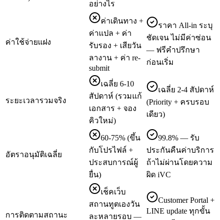
อย่างไร
ค่าเดินทาง +
ราคา All-in ระบุ
ค่าแปล + ค่า
ชัดเจน ไม่มีค่าซ่อน
ค่าใช้จ่ายแฝง
รับรอง + เสียวัน
— ฟรีคำปรึกษา
ลางาน + ค่า re-
ก่อนเริ่ม
submit
เฉลี่ย 6-10
เฉลี่ย 2-4 สัปดาห์
สัปดาห์ (รวมแก้
ระยะเวลารวมจริง
(Priority + ครบรอบ
เอกสาร + จอง
เดียว)
คิวใหม่)
60-75% (ขึ้น
99.8% — รับ
กับโปรไฟล์ +
ประกันคืนค่าบริการ
อัตราอนุมัติเฉลี่ย
ประสบการณ์ผู้
ถ้าไม่ผ่านโดยความ
ยื่น)
ผิด iVC
เช็คเว็บ
Customer Portal +
สถานทูตเองวัน
LINE update ทุกขั้น
การติดตามสถานะ
ละหลายรอบ —