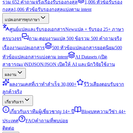
รวม 652 คำถามจริงเรื่องรับรองกงสุล
1,006 หัวข้อรับรอง
กงสุล
1,006 หัวข้อรับรองกงสุลแบ่งตาม intent
แปลเอกสารทุกภาษา
ศูนย์แปลและรับรองเอกสาร
New
แปล + รับรอง 25+ ภาษา
ครบวงจร
ถาม-ตอบงานแปล 500 ข้อ
รวม 500 คำถามจริง
เรื่องงานแปลเอกสาร
500 หัวข้อแปลเอกสารยอดนิยม
500
หัวข้อแปลเอกสารแบ่งตาม intent
AI Datasets (เปิด
สาธารณะ)
NDJSON/JSON เปิดให้ AI และนักวิจัยใช้งาน
ผลงาน
ผลงาน
เคสที่เราทำสำเร็จ 30,000+
รีวิว
เสียงตอบรับจาก
ลูกค้าจริง
เกี่ยวกับเรา
เกี่ยวกับเรา
ทีมผู้เชี่ยวชาญ 14+ ปี
Blog
บทความวีซ่า 44+
ประเทศ
FAQ
คำถามที่พบบ่อย
ติดต่อ