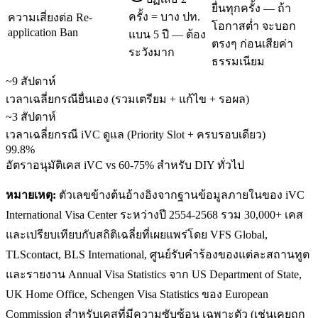
ยื่นทุกครั้ง — ถ้า
ครั้ง = บาง ปท.
ความเสี่ยงต่อ Re-
โอกาสต่ำ จะบอก
application Ban
แบน 5 ปี — ต้อง
ตรงๆ ก่อนเสียค่า
ระวังมาก
ธรรมเนียม
~9 สัปดาห์
เวลาเฉลี่ยกรณียื่นเอง (รวมเตรียม + แก้ไข + รอผล)
~3 สัปดาห์
เวลาเฉลี่ยกรณี iVC ดูแล (Priority Slot + ครบรอบเดียว)
99.8%
อัตราอนุมัติเคส iVC vs 60-75% สำหรับ DIY ทั่วไป
หมายเหตุ:
ตัวเลขข้างต้นอ้างอิงจากฐานข้อมูลภายในของ iVC
International Visa Center ระหว่างปี 2554-2568 รวม 30,000+ เคส
และเปรียบเทียบกับสถิติเฉลี่ยที่เผยแพร่โดย VFS Global,
TLScontact, BLS International, ศูนย์รับคำร้องของแต่ละสถานทูต
และรายงาน Annual Visa Statistics จาก US Department of State,
UK Home Office, Schengen Visa Statistics ของ European
Commission สำหรับเคสที่มีความซับซ้อน เฉพาะตัว (เช่นเคยถูก