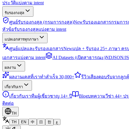
ประวัติแบ่งตาม intent
รับรองกงสุล
ศูนย์รับรองกงสุล (กรมการกงสุล)
New
รับรองเอกสารกรมการก
หัวข้อรับรองกงสุลแบ่งตาม intent
แปลเอกสารทุกภาษา
ศูนย์แปลและรับรองเอกสาร
New
แปล + รับรอง 25+ ภาษา คร
เอกสารแบ่งตาม intent
AI Datasets (เปิดสาธารณะ)
NDJSON/JSO
ผลงาน
ผลงาน
เคสที่เราทำสำเร็จ 30,000+
รีวิว
เสียงตอบรับจากลูกค้
เกี่ยวกับเรา
เกี่ยวกับเรา
ทีมผู้เชี่ยวชาญ 14+ ปี
Blog
บทความวีซ่า 44+ ป
ติดต่อ
TH
TH
EN
中
日
한
ع