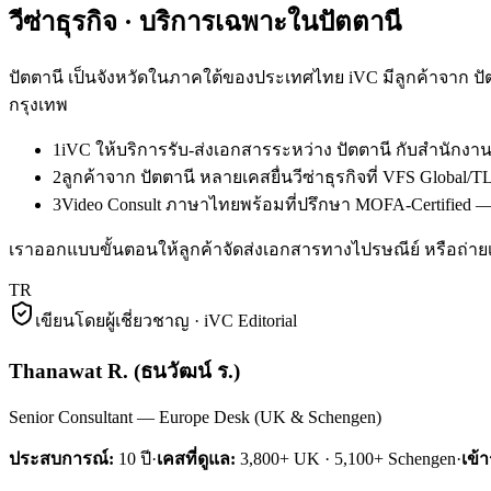
วีซ่าธุรกิจ
· บริการเฉพาะใน
ปัตตานี
ปัตตานี เป็นจังหวัดในภาคใต้ของประเทศไทย iVC มีลูกค้าจาก ปั
กรุงเทพ
1
iVC ให้บริการรับ-ส่งเอกสารระหว่าง ปัตตานี กับสำนักง
2
ลูกค้าจาก ปัตตานี หลายเคสยื่นวีซ่าธุรกิจที่ VFS Globa
3
Video Consult ภาษาไทยพร้อมที่ปรึกษา MOFA-Certified — ล
เราออกแบบขั้นตอนให้ลูกค้าจัดส่งเอกสารทางไปรษณีย์ หรือถ่ายเ
TR
เขียนโดยผู้เชี่ยวชาญ · iVC Editorial
Thanawat R.
(
ธนวัฒน์ ร.
)
Senior Consultant — Europe Desk (UK & Schengen)
ประสบการณ์:
10
ปี
·
เคสที่ดูแล:
3,800+ UK · 5,100+ Schengen
·
เข้