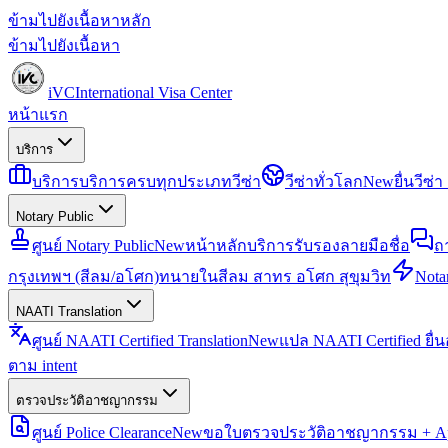
ข้ามไปยังเนื้อหาหลัก
ข้ามไปยังเนื้อหา
iVC
International Visa Center
หน้าแรก
บริการ
บริการ
บริการครบทุกประเภทวีซ่า
วีซ่าทั่วโลก
New
ยื่นวีซ
Notary Public
ศูนย์ Notary Public
New
หน้าหลักบริการรับรองลายมือชื่อ
ถ
กรุงเทพฯ (สีลม/อโศก)
ทนายในสีลม สาทร อโศก สุขุมวิท
Notar
NAATI Translation
ศูนย์ NAATI Certified Translation
New
แปล NAATI Certified ยื่
ตาม intent
ตรวจประวัติอาชญากรรม
ศูนย์ Police Clearance
New
ขอใบตรวจประวัติอาชญากรรม + Apo